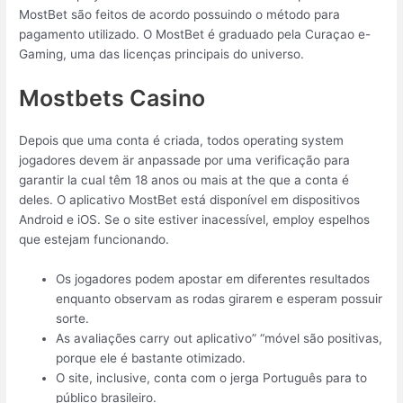
MostBet são feitos de acordo possuindo o método para
pagamento utilizado. O MostBet é graduado pela Curaçao e-
Gaming, uma das licenças principais do universo.
Mostbets Casino
Depois que uma conta é criada, todos operating system
jogadores devem är anpassade por uma verificação para
garantir la cual têm 18 anos ou mais at the que a conta é
deles. O aplicativo MostBet está disponível em dispositivos
Android e iOS. Se o site estiver inacessível, employ espelhos
que estejam funcionando.
Os jogadores podem apostar em diferentes resultados
enquanto observam as rodas girarem e esperam possuir
sorte.
As avaliações carry out aplicativo” “móvel são positivas,
porque ele é bastante otimizado.
O site, inclusive, conta com o jerga Português para to
público brasileiro.