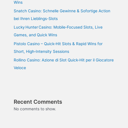
Wins
Snatch Casino: Schnelle Gewinne & Sofortige Action
bei Ihren Lieblings-Slots
Lucky Hunter Casino: Mobile‑Focused Slots, Live
Games, and Quick Wins
Pistolo Casino – Quick‑Hit Slots & Rapid Wins for
Short, High‑Intensity Sessions
Rollino Casino: Azione di Slot Quick‑Hit per il Giocatore
Veloce
Recent Comments
No comments to show.