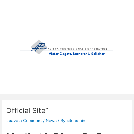
Skip
to
content
Official Site”
Leave a Comment
/
News
/ By
siteadmin