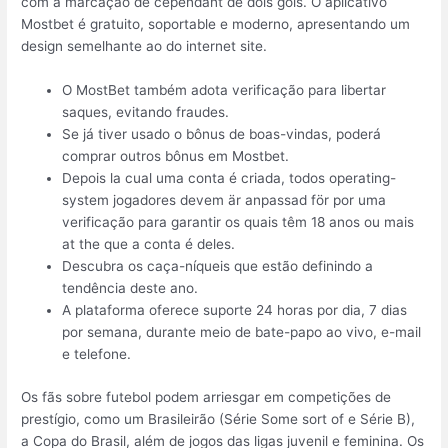
com a marcação de cependant de dois gols. O aplicativo
Mostbet é gratuito, soportable e moderno, apresentando um
design semelhante ao do internet site.
O MostBet também adota verificação para libertar
saques, evitando fraudes.
Se já tiver usado o bônus de boas-vindas, poderá
comprar outros bônus em Mostbet.
Depois la cual uma conta é criada, todos operating-
system jogadores devem är anpassad för por uma
verificação para garantir os quais têm 18 anos ou mais
at the que a conta é deles.
Descubra os caça-níqueis que estão definindo a
tendência deste ano.
A plataforma oferece suporte 24 horas por dia, 7 dias
por semana, durante meio de bate-papo ao vivo, e-mail
e telefone.
Os fãs sobre futebol podem arriesgar em competições de
prestígio, como um Brasileirão (Série Some sort of e Série B),
a Copa do Brasil, além de jogos das ligas juvenil e feminina. Os