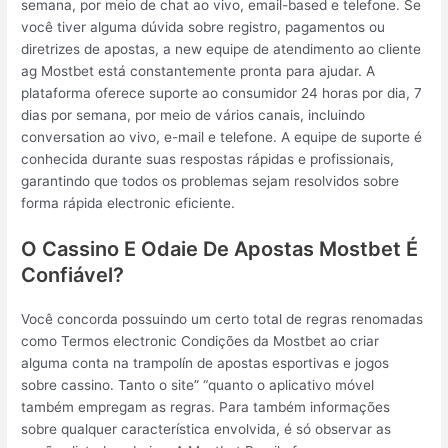
semana, por meio de chat ao vivo, email-based e telefone. Se
você tiver alguma dúvida sobre registro, pagamentos ou
diretrizes de apostas, a new equipe de atendimento ao cliente
ag Mostbet está constantemente pronta para ajudar. A
plataforma oferece suporte ao consumidor 24 horas por dia, 7
dias por semana, por meio de vários canais, incluindo
conversation ao vivo, e-mail e telefone. A equipe de suporte é
conhecida durante suas respostas rápidas e profissionais,
garantindo que todos os problemas sejam resolvidos sobre
forma rápida electronic eficiente.
O Cassino E Odaie De Apostas Mostbet É
Confiável?
Você concorda possuindo um certo total de regras renomadas
como Termos electronic Condições da Mostbet ao criar
alguma conta na trampolín de apostas esportivas e jogos
sobre cassino. Tanto o site” “quanto o aplicativo móvel
também empregam as regras. Para também informações
sobre qualquer característica envolvida, é só observar as