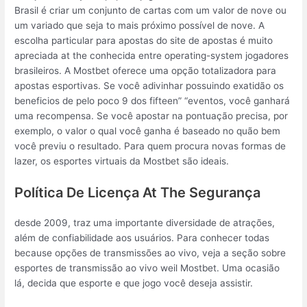
Brasil é criar um conjunto de cartas com um valor de nove ou
um variado que seja to mais próximo possível de nove. A
escolha particular para apostas do site de apostas é muito
apreciada at the conhecida entre operating-system jogadores
brasileiros. A Mostbet oferece uma opção totalizadora para
apostas esportivas. Se você adivinhar possuindo exatidão os
beneficios de pelo poco 9 dos fifteen” “eventos, você ganhará
uma recompensa. Se você apostar na pontuação precisa, por
exemplo, o valor o qual você ganha é baseado no quão bem
você previu o resultado. Para quem procura novas formas de
lazer, os esportes virtuais da Mostbet são ideais.
Política De Licença At The Segurança
desde 2009, traz uma importante diversidade de atrações,
além de confiabilidade aos usuários. Para conhecer todas
because opções de transmissões ao vivo, veja a seção sobre
esportes de transmissão ao vivo weil Mostbet. Uma ocasião
lá, decida que esporte e que jogo você deseja assistir.