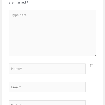
are marked
*
Type
here..
Name*
Email*
Website