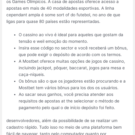
os Games Olímpicos. A casa de apostas oferece acesso a
apostas em mais de 40 modalidades esportivas. A linha
cependant ampla é some sort of do futebol, no ano de que
ligas para quase 80 países estão representadas.
O cassino ao vivo é ideal para aqueles que gostam da
tensão e weil emoção do momento.
Insira esse código no sector e você receberá um bônus,
que pode exigir o depósito de acordo com os termos.
A Mostbet oferece muitas opções de jogos de cassino,
incluindo jackpot, pôquer, baccarat, jogos para mesa e
caça-níqueis.
Os bônus são o que os jogadores estão procurando e a
Mostbet tem vários bônus para los dos os usuários.
Ao sacar seus ganhos, você precisa atender aos
requisitos de apostas at the selecionar o método de
pagamento pelo qual o de início depósito foi feito.
desenvolvedores, além da possibilidade de se realizar um
cadastro rápido. Tudo isso no meio de uma plataforma bem
fácil de navegar, tanto pelo computador quanto por