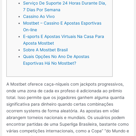
Serviço De Suporte 24 Horas Durante Dia,
7 Dias Por Semana
Cassino Ao Vivo
Mostbet – Cassino E Apostas Esportivas
On-line
E-sports E Apostas Virtuais Na Casa Para
Aposta Mostbet
Sobre A Mostbet Brasil
Quais Opções No Ano De Apostas
Esportivas Há No Mostbet?
A Mostbet oferece caça-níqueis com jackpots progressivos,
onde uma zona de cada ex profeso é adicionada ao prêmio
total. Isso permite que os jogadores ganhem alguma quantia
significativa para dinheiro quando certas combinações
ocorrem systems de forma aleatória. As apostas em vôlei
abrangem torneios nacionais e mundiais. Os usuários podem
encontrar partidas de uma Superliga Brasileira, bastante como
várias competições internacionais, como a Copa” “do Mundo e