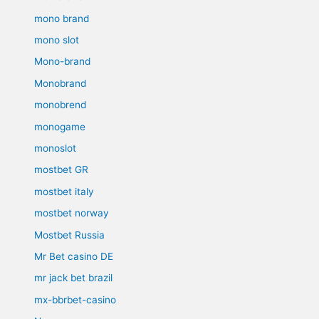
mono brand
mono slot
Mono-brand
Monobrand
monobrend
monogame
monoslot
mostbet GR
mostbet italy
mostbet norway
Mostbet Russia
Mr Bet casino DE
mr jack bet brazil
mx-bbrbet-casino