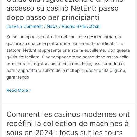
alla
accesso su casinò NetEnt: passo
registrazione
dopo passo per principianti
e
al
Leave a Comment
/
News
/
Ruqhjo Bzdevufzxni
primo
Se sei un appassionato di giochi online e desideri iniziare a
accesso
giocare su una delle piattaforme più rinomate e affidabili nel
su
settore, NetEnt rappresenta una scelta eccellente. Con questa
casinò
guida dettagliata, ti accompagneremo passo dopo passo nella
NetEnt:
procedura di registrazione e nel primo login, assicurandoti di
passo
poter approfittare subito delle molteplici opportunità di gioco,
dopo
garantendo
passo
per
Read More »
principianti
Comment les casinos modernes ont
Comment
les
redéfini la collection de machines à
casinos
sous en 2024 : focus sur les tours
modernes