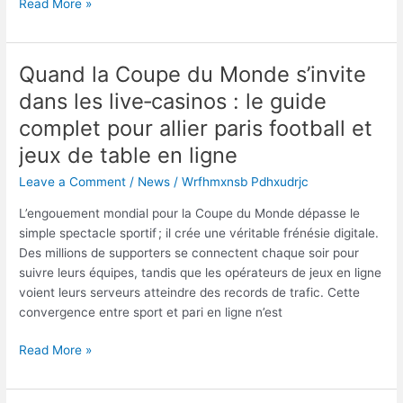
Read More »
valore
per
il
Quand la Coupe du Monde s’invite
Quand
giocatore
la
dans les live‑casinos : le guide
Coupe
complet pour allier paris football et
du
Monde
jeux de table en ligne
s’invite
Leave a Comment
/
News
/
Wrfhmxnsb Pdhxudrjc
dans
les
L’engouement mondial pour la Coupe du Monde dépasse le
live‑casinos
simple spectacle sportif ; il crée une véritable frénésie digitale.
:
Des millions de supporters se connectent chaque soir pour
le
suivre leurs équipes, tandis que les opérateurs de jeux en ligne
guide
voient leurs serveurs atteindre des records de trafic. Cette
complet
convergence entre sport et pari en ligne n’est
pour
allier
Read More »
paris
football