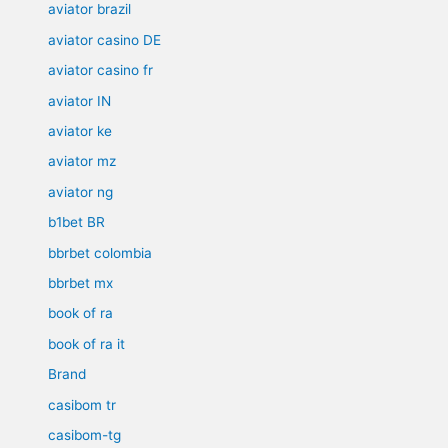
aviator brazil
aviator casino DE
aviator casino fr
aviator IN
aviator ke
aviator mz
aviator ng
b1bet BR
bbrbet colombia
bbrbet mx
book of ra
book of ra it
Brand
casibom tr
casibom-tg