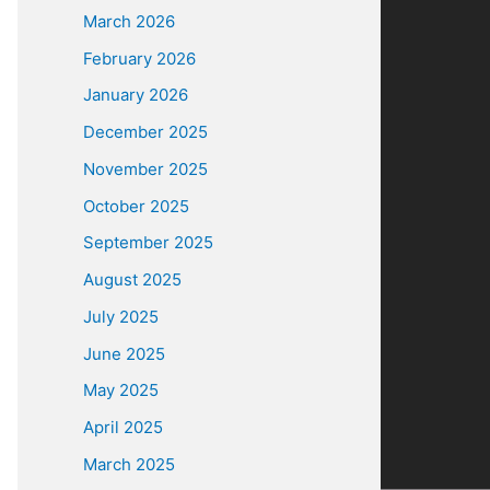
March 2026
February 2026
January 2026
December 2025
November 2025
October 2025
September 2025
August 2025
July 2025
June 2025
May 2025
April 2025
March 2025