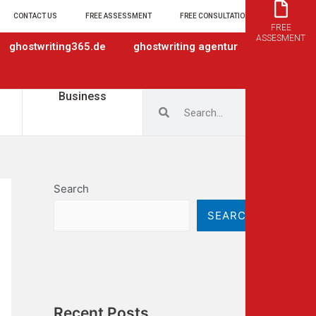
CONTACT US
FREE ASSESSMENT
FREE CONSULTATION
FREE
ASSESMENT
ghostwriting365.de
ghostwriting agentur
Business
Search
Search
SEARCH
Recent Posts