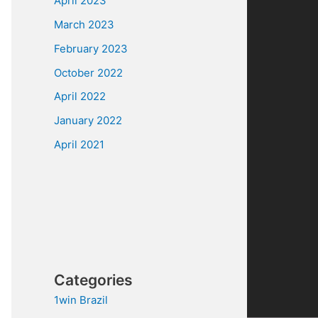
April 2023
March 2023
February 2023
October 2022
April 2022
January 2022
April 2021
Categories
1win Brazil