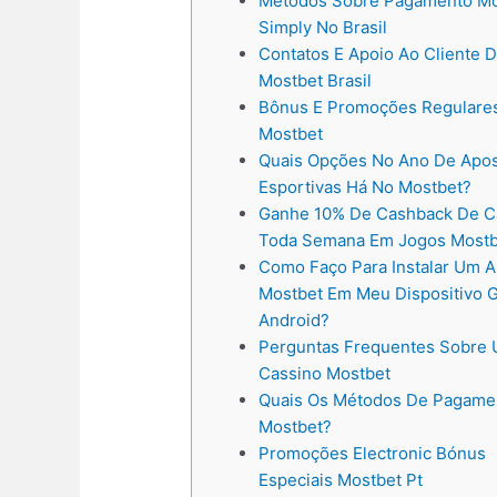
Métodos Sobre Pagamento Mo
Simply No Brasil
Contatos E Apoio Ao Cliente 
Mostbet Brasil
Bônus E Promoções Regulare
Mostbet
Quais Opções No Ano De Apo
Esportivas Há No Mostbet?
Ganhe 10% De Cashback De C
Toda Semana Em Jogos Mostb
Como Faço Para Instalar Um Ap
Mostbet Em Meu Dispositivo 
Android?
Perguntas Frequentes Sobre
Cassino Mostbet
Quais Os Métodos De Pagame
Mostbet?
Promoções Electronic Bónus
Especiais Mostbet Pt