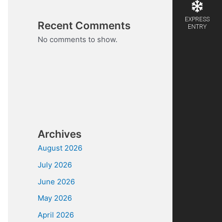
EXPRESS
Recent Comments
ENTRY
No comments to show.
Archives
August 2026
July 2026
June 2026
May 2026
April 2026