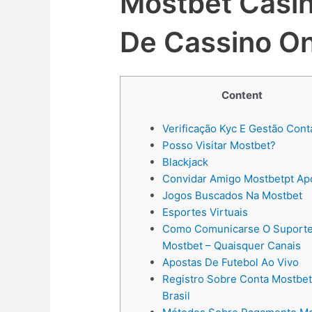
Mostbet Casin
De Cassino On
Content
Verificação Kyc E Gestão Cont
Posso Visitar Mostbet?
Blackjack
Convidar Amigo Mostbetpt Ap
Jogos Buscados Na Mostbet
Esportes Virtuais
Como Comunicarse O Suport
Mostbet – Quaisquer Canais
Apostas De Futebol Ao Vivo
Registro Sobre Conta Mostbet
Brasil