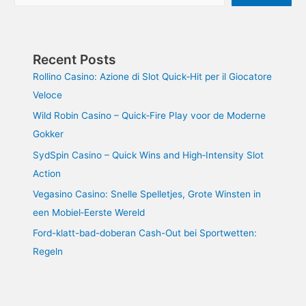
Recent Posts
Rollino Casino: Azione di Slot Quick‑Hit per il Giocatore
Veloce
Wild Robin Casino – Quick‑Fire Play voor de Moderne
Gokker
SydSpin Casino – Quick Wins and High‑Intensity Slot
Action
Vegasino Casino: Snelle Spelletjes, Grote Winsten in
een Mobiel‑Eerste Wereld
Ford-klatt-bad-doberan Cash-Out bei Sportwetten:
Regeln