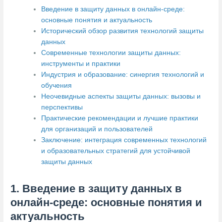
Введение в защиту данных в онлайн-среде:
основные понятия и актуальность
Исторический обзор развития технологий защиты
данных
Современные технологии защиты данных:
инструменты и практики
Индустрия и образование: синергия технологий и
обучения
Неочевидные аспекты защиты данных: вызовы и
перспективы
Практические рекомендации и лучшие практики
для организаций и пользователей
Заключение: интеграция современных технологий
и образовательных стратегий для устойчивой
защиты данных
1. Введение в защиту данных в
онлайн-среде: основные понятия и
актуальность