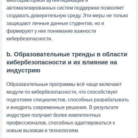
многофакторной аутентификации и
автоматизированных систем поддержки позволяет
создавать доверительную среду. Эти меры не только
защищают личные данные студентов, но и
формируют у них понимание важности
кибербезопасности.
b. Образовательные тренды в области
кибербезопасности и их влияние на
индустрию
Образовательные программы всё чаще включают
модули по кибербезопасности, что способствует
подготовке специалистов, способных разрабатывать
и внедрять современные решения. В результате
индустрия получает более компетентных
профессионалов, способных адаптироваться к
новым вызовам и технологиям.