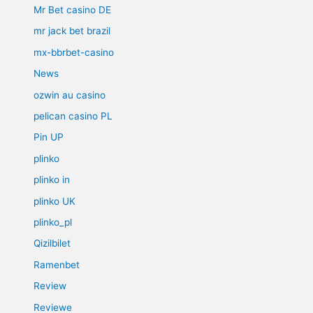
Mr Bet casino DE
mr jack bet brazil
mx-bbrbet-casino
News
ozwin au casino
pelican casino PL
Pin UP
plinko
plinko in
plinko UK
plinko_pl
Qizilbilet
Ramenbet
Review
Reviewe