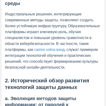
среды
Индустриальные решения, интегрирующие
современные методы защиты, позволяют создать
более устойчивую инфраструктуру. Образовательные
платформы играют ключевую роль, обучая
специалистов и повышая уровень грамотности в
области кибербезопасности. В частности, такие
платформы, как
casino volna вход
, служат примером
интеграции технологий обучения и практических
решений, что способствует формированию культуры
безопасной онлайн-деятельности.
2. Исторический обзор развития
технологий защиты данных
a. Эволюция методов защиты
информации: от паролей к