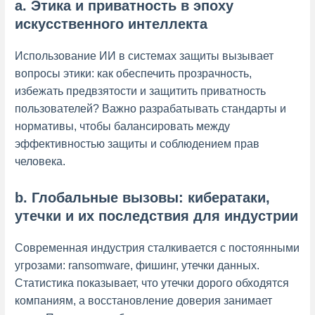
a. Этика и приватность в эпоху
искусственного интеллекта
Использование ИИ в системах защиты вызывает
вопросы этики: как обеспечить прозрачность,
избежать предвзятости и защитить приватность
пользователей? Важно разрабатывать стандарты и
нормативы, чтобы балансировать между
эффективностью защиты и соблюдением прав
человека.
b. Глобальные вызовы: кибератаки,
утечки и их последствия для индустрии
Современная индустрия сталкивается с постоянными
угрозами: ransomware, фишинг, утечки данных.
Статистика показывает, что утечки дорого обходятся
компаниям, а восстановление доверия занимает