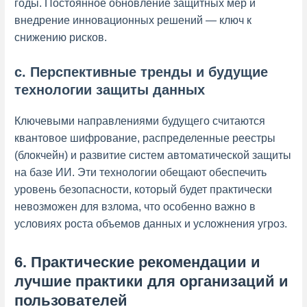
годы. Постоянное обновление защитных мер и
внедрение инновационных решений — ключ к
снижению рисков.
c. Перспективные тренды и будущие
технологии защиты данных
Ключевыми направлениями будущего считаются
квантовое шифрование, распределенные реестры
(блокчейн) и развитие систем автоматической защиты
на базе ИИ. Эти технологии обещают обеспечить
уровень безопасности, который будет практически
невозможен для взлома, что особенно важно в
условиях роста объемов данных и усложнения угроз.
6. Практические рекомендации и
лучшие практики для организаций и
пользователей