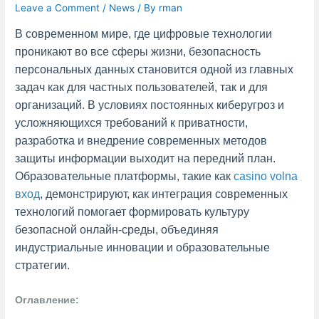
Leave a Comment
/
News
/ By
rman
В современном мире, где цифровые технологии
проникают во все сферы жизни, безопасность
персональных данных становится одной из главных
задач как для частных пользователей, так и для
организаций. В условиях постоянных киберугроз и
усложняющихся требований к приватности,
разработка и внедрение современных методов
защиты информации выходит на передний план.
Образовательные платформы, такие как
casino volna
вход
, демонстрируют, как интеграция современных
технологий помогает формировать культуру
безопасной онлайн-среды, объединяя
индустриальные инновации и образовательные
стратегии.
Оглавление: