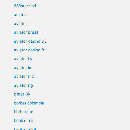
888starz bd
austria
aviator
aviator brazil
aviator casino DE
aviator casino fr
aviator IN
aviator ke
aviator mz
aviator ng
b1bet BR
bbrbet colombia
bbrbet mx
book of ra
book of ra it