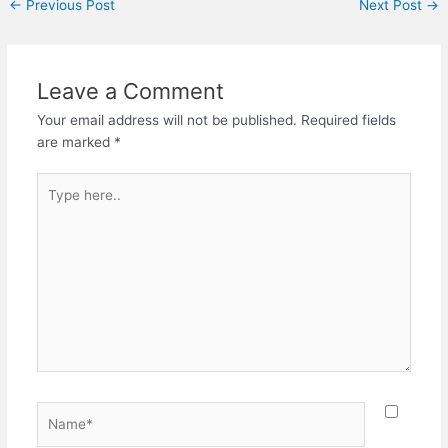
←
Previous Post
Next Post
→
Leave a Comment
Your email address will not be published.
Required fields
are marked
*
Type
here..
Name*