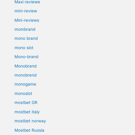
Maxi reviewe
mini-review
Mini-reviews
mombrand
mono brand
mono slot
Mono-brand
Monobrand
monobrend
monogame
monoslot
mostbet GR
mostbet italy
mostbet norway
Mostbet Russia