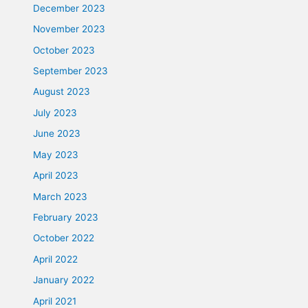
December 2023
November 2023
October 2023
September 2023
August 2023
July 2023
June 2023
May 2023
April 2023
March 2023
February 2023
October 2022
April 2022
January 2022
April 2021