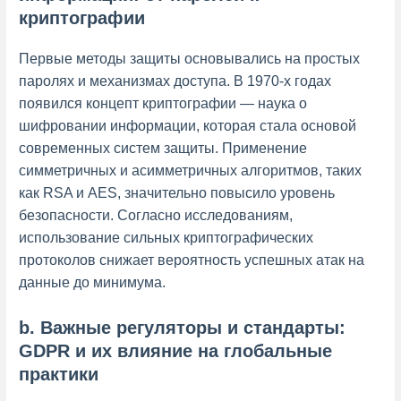
криптографии
Первые методы защиты основывались на простых
паролях и механизмах доступа. В 1970-х годах
появился концепт криптографии — наука о
шифровании информации, которая стала основой
современных систем защиты. Применение
симметричных и асимметричных алгоритмов, таких
как RSA и AES, значительно повысило уровень
безопасности. Согласно исследованиям,
использование сильных криптографических
протоколов снижает вероятность успешных атак на
данные до минимума.
b. Важные регуляторы и стандарты:
GDPR и их влияние на глобальные
практики