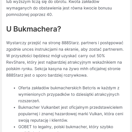
lub wyższym liczą się do obrotu. Kwota zakładów
wymaganych do obstawienia jest równa kwocie bonusu
pomnożonej poprzez 40.
U Bukmachera?
Wystarczy przejść na stronę 888Starz. partners i postępować
zgodnie unces instrukcjami na ekranie, aby zostać partnerem.
W przyszłości będziesz mógł uzyskać carry out 50%
RevShare, który jest najbardziej atrakcyjnym wskaźnikiem na
polskim rynku. Sekcja kasyna na żywo mhh oficjalnej stronie
888Starz jest o sporo bardziej rozrywkowa.
Oferta zakładów bukmacherskich Betcris w każdym z
wymienionych przypadków to dziesiątki atrakcyjnych
rozszerzeń.
Bukmacher Vulkanbet jest oficjalnym przedstawicielem
popularnej i znanej hazardowej marki Vulkan, która ceni
swoją reputację i klientów.
GOBET to legalny, polski bukmacher, który szybko