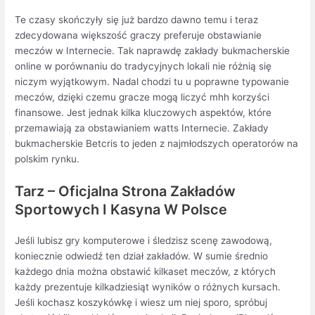
Te czasy skończyły się już bardzo dawno temu i teraz
zdecydowana większość graczy preferuje obstawianie
meczów w Internecie. Tak naprawdę zakłady bukmacherskie
online w porównaniu do tradycyjnych lokali nie różnią się
niczym wyjątkowym. Nadal chodzi tu u poprawne typowanie
meczów, dzięki czemu gracze mogą liczyć mhh korzyści
finansowe. Jest jednak kilka kluczowych aspektów, które
przemawiają za obstawianiem watts Internecie. Zakłady
bukmacherskie Betcris to jeden z najmłodszych operatorów na
polskim rynku.
Tarz – Oficjalna Strona Zakładów
Sportowych I Kasyna W Polsce
Jeśli lubisz gry komputerowe i śledzisz scenę zawodową,
koniecznie odwiedź ten dział zakładów. W sumie średnio
każdego dnia można obstawić kilkaset meczów, z których
każdy prezentuje kilkadziesiąt wyników o różnych kursach.
Jeśli kochasz koszykówkę i wiesz um niej sporo, spróbuj