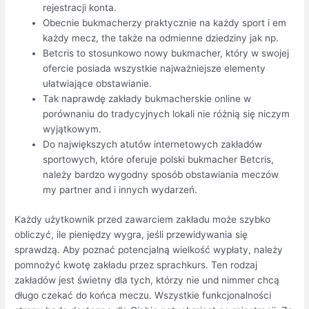
rejestracji konta.
Obecnie bukmacherzy praktycznie na każdy sport i em
każdy mecz, the także na odmienne dziedziny jak np.
Betcris to stosunkowo nowy bukmacher, który w swojej
ofercie posiada wszystkie najważniejsze elementy
ułatwiające obstawianie.
Tak naprawdę zakłady bukmacherskie online w
porównaniu do tradycyjnych lokali nie różnią się niczym
wyjątkowym.
Do największych atutów internetowych zakładów
sportowych, które oferuje polski bukmacher Betcris,
należy bardzo wygodny sposób obstawiania meczów
my partner and i innych wydarzeń.
Każdy użytkownik przed zawarciem zakładu może szybko
obliczyć, ile pieniędzy wygra, jeśli przewidywania się
sprawdzą. Aby poznać potencjalną wielkość wypłaty, należy
pomnożyć kwotę zakładu przez sprachkurs. Ten rodzaj
zakładów jest świetny dla tych, którzy nie und nimmer chcą
długo czekać do końca meczu. Wszystkie funkcjonalności