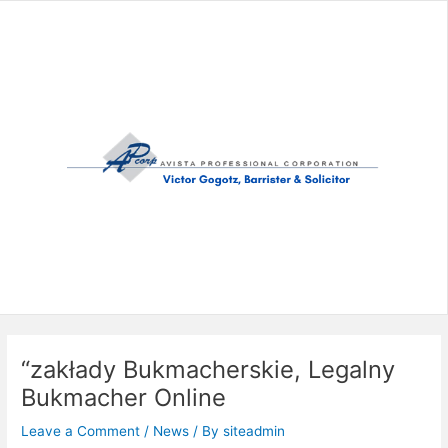
Skip
to
content
“zakłady Bukmacherskie, Legalny
Bukmacher Online
Leave a Comment
/
News
/ By
siteadmin