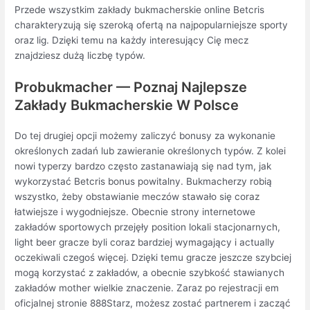
Przede wszystkim zakłady bukmacherskie online Betcris
charakteryzują się szeroką ofertą na najpopularniejsze sporty
oraz lig. Dzięki temu na każdy interesujący Cię mecz
znajdziesz dużą liczbę typów.
Probukmacher — Poznaj Najlepsze
Zakłady Bukmacherskie W Polsce
Do tej drugiej opcji możemy zaliczyć bonusy za wykonanie
określonych zadań lub zawieranie określonych typów. Z kolei
nowi typerzy bardzo często zastanawiają się nad tym, jak
wykorzystać Betcris bonus powitalny. Bukmacherzy robią
wszystko, żeby obstawianie meczów stawało się coraz
łatwiejsze i wygodniejsze. Obecnie strony internetowe
zakładów sportowych przejęły position lokali stacjonarnych,
light beer gracze byli coraz bardziej wymagający i actually
oczekiwali czegoś więcej. Dzięki temu gracze jeszcze szybciej
mogą korzystać z zakładów, a obecnie szybkość stawianych
zakładów mother wielkie znaczenie. Zaraz po rejestracji em
oficjalnej stronie 888Starz, możesz zostać partnerem i zacząć