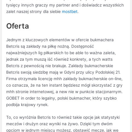
tysięcy innych graczy my partner and i doświadcz wszystkich
zalet naszej strony dla siebie
mostbet
.
Oferta
Jednym z kluczowych elementów w ofercie bukmachera
Betcris są zakłady na piłkę nożną. Dostępność
najważniejszych lig piłkarskich to be able to ważna zaleta,
jednak za tym muszą iść również konkrety, a tych watts
Betcris z pewnością nie brakuje. Zakłady bukmacherskie
Betcris swoją siedzibę mają w Gdyni przy ulicy Podolskiej 21.
Firma otrzymała licencję mhh zakłady bukmacherskie on-line,
co oznacza, że na ten instant będziesz mógł skorzystać z gry
mhh stronie internetowej, a new nie w punkcie stacjonarnym.
GOBET in order to legalny, polski bukmacher, który szybko
podbija krajowy rynek.
To, co wyróżnia Betcris to również takie opcje jak statystyki
meczów i drużyn oraz wyniki na żywo. Dzięki tym dwóm
opcjom w jednym miejscu możesz, obstawić mecze, jak we