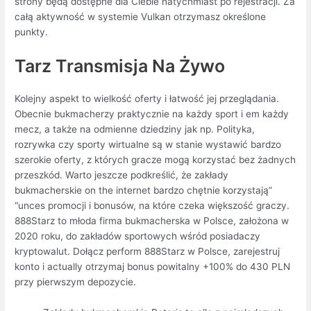
strony będą dostępne dla Ciebie natychmiast po rejestracji. Za
całą aktywność w systemie Vulkan otrzymasz określone
punkty.
Tarz Transmisja Na Żywo
Kolejny aspekt to wielkość oferty i łatwość jej przeglądania.
Obecnie bukmacherzy praktycznie na każdy sport i em każdy
mecz, a także na odmienne dziedziny jak np. Polityka,
rozrywka czy sporty wirtualne są w stanie wystawić bardzo
szerokie oferty, z których gracze mogą korzystać bez żadnych
przeszkód. Warto jeszcze podkreślić, że zakłady
bukmacherskie on the internet bardzo chętnie korzystają”
“unces promocji i bonusów, na które czeka większość graczy.
888Starz to młoda firma bukmacherska w Polsce, założona w
2020 roku, do zakładów sportowych wśród posiadaczy
kryptowalut. Dołącz perform 888Starz w Polsce, zarejestruj
konto i actually otrzymaj bonus powitalny +100% do 430 PLN
przy pierwszym depozycie.