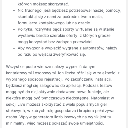
których możesz skorzystać.
Nic trudnego, jeśli będziesz potrzebował naszej pomocy,
skontaktuj się z nami za pośrednictwem maila,
formularza kontaktowego lub na czacie.
Polityka, rozrywka bądź sporty wirtualne są w stanie
wystawić bardzo szerokie oferty, z których gracze
mogą korzystać bez żadnych przeszkód.
Aby wygodnie wypłacić wygrane z automatów, należy
od razu po wejściu zweryfikować się.
Wszystkie puste wiersze należy wypełnić danymi
kontaktowymi i osobowymi. Ich liczba różni się w zależności z
wybranego sposobu rejestracji. Po zakończeniu instalacji,
będziesz mógł się zalogować do aplikacji. Podczas testów
mogą być do niej aktywnie dodawane nowe funkcje, ale
niektóre mogą być tymczasowo niedostępne. Natomiast w
sekcji Live możesz skorzystać z wielu popularnych gier
stołowych, w których rolę gospodarza i krupiera pełni żywa
osoba. Wpływ generatora liczb losowych na wynik jest tu
minimalny, więc możesz pokazać swoje umiejętności.