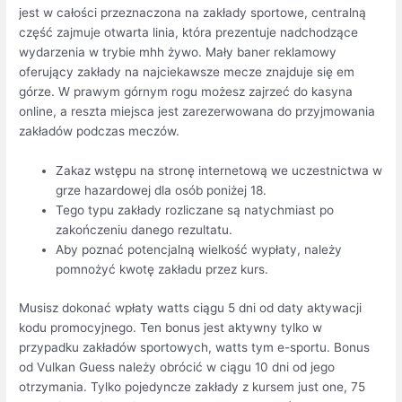
jest w całości przeznaczona na zakłady sportowe, centralną
część zajmuje otwarta linia, która prezentuje nadchodzące
wydarzenia w trybie mhh żywo. Mały baner reklamowy
oferujący zakłady na najciekawsze mecze znajduje się em
górze. W prawym górnym rogu możesz zajrzeć do kasyna
online, a reszta miejsca jest zarezerwowana do przyjmowania
zakładów podczas meczów.
Zakaz wstępu na stronę internetową we uczestnictwa w
grze hazardowej dla osób poniżej 18.
Tego typu zakłady rozliczane są natychmiast po
zakończeniu danego rezultatu.
Aby poznać potencjalną wielkość wypłaty, należy
pomnożyć kwotę zakładu przez kurs.
Musisz dokonać wpłaty watts ciągu 5 dni od daty aktywacji
kodu promocyjnego. Ten bonus jest aktywny tylko w
przypadku zakładów sportowych, watts tym e-sportu. Bonus
od Vulkan Guess należy obrócić w ciągu 10 dni od jego
otrzymania. Tylko pojedyncze zakłady z kursem just one, 75