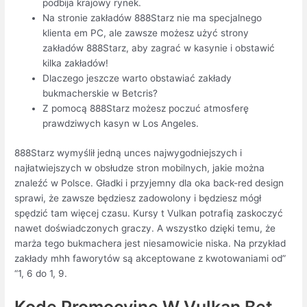
podbija krajowy rynek.
Na stronie zakładów 888Starz nie ma specjalnego
klienta em PC, ale zawsze możesz użyć strony
zakładów 888Starz, aby zagrać w kasynie i obstawić
kilka zakładów!
Dlaczego jeszcze warto obstawiać zakłady
bukmacherskie w Betcris?
Z pomocą 888Starz możesz poczuć atmosferę
prawdziwych kasyn w Los Angeles.
888Starz wymyślił jedną unces najwygodniejszych i
najłatwiejszych w obsłudze stron mobilnych, jakie można
znaleźć w Polsce. Gładki i przyjemny dla oka back-red design
sprawi, że zawsze będziesz zadowolony i będziesz mógł
spędzić tam więcej czasu. Kursy t Vulkan potrafią zaskoczyć
nawet doświadczonych graczy. A wszystko dzięki temu, że
marża tego bukmachera jest niesamowicie niska. Na przykład
zakłady mhh faworytów są akceptowane z kwotowaniami od”
“1, 6 do 1, 9.
Kode Promocyjne W Vulkan Bet