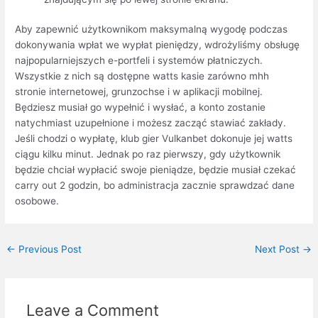
Aby zapewnić użytkownikom maksymalną wygodę podczas
dokonywania wpłat we wypłat pieniędzy, wdrożyliśmy obsługę
najpopularniejszych e-portfeli i systemów płatniczych.
Wszystkie z nich są dostępne watts kasie zarówno mhh
stronie internetowej, grunzochse i w aplikacji mobilnej.
Będziesz musiał go wypełnić i wysłać, a konto zostanie
natychmiast uzupełnione i możesz zacząć stawiać zakłady.
Jeśli chodzi o wypłatę, klub gier Vulkanbet dokonuje jej watts
ciągu kilku minut. Jednak po raz pierwszy, gdy użytkownik
będzie chciał wypłacić swoje pieniądze, będzie musiał czekać
carry out 2 godzin, bo administracja zacznie sprawdzać dane
osobowe.
←
Previous Post
Next Post
→
Leave a Comment