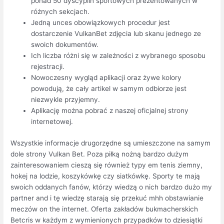
ponad 50 dyscyplin sportowych prezentowanych w
różnych sekcjach.
Jedną unces obowiązkowych procedur jest
dostarczenie VulkanBet zdjęcia lub skanu jednego ze
swoich dokumentów.
Ich liczba różni się w zależności z wybranego sposobu
rejestracji.
Nowoczesny wygląd aplikacji oraz żywe kolory
powodują, że cały artikel w samym odbiorze jest
niezwykle przyjemny.
Aplikację można pobrać z naszej oficjalnej strony
internetowej.
Wszystkie informacje drugorzędne są umieszczone na samym
dole strony Vulkan Bet. Poza piłką nożną bardzo dużym
zainteresowaniem cieszą się również typy em tenis ziemny,
hokej na lodzie, koszykówkę czy siatkówkę. Sporty te mają
swoich oddanych fanów, którzy wiedzą o nich bardzo dużo my
partner and i tę wiedzę starają się przekuć mhh obstawianie
meczów on the internet. Oferta zakładów bukmacherskich
Betcris w każdym z wymienionych przypadków to dziesiątki