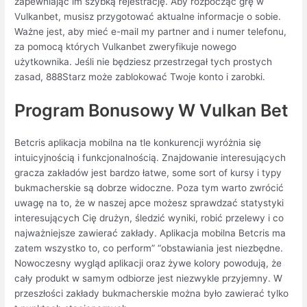
zapewniając im szybką rejestrację. Aby rozpocząć grę w
Vulkanbet, musisz przygotować aktualne informacje o sobie.
Ważne jest, aby mieć e-mail my partner and i numer telefonu,
za pomocą których Vulkanbet zweryfikuje nowego
użytkownika. Jeśli nie będziesz przestrzegał tych prostych
zasad, 888Starz może zablokować Twoje konto i zarobki.
Program Bonusowy W Vulkan Bet
Betcris aplikacja mobilna na tle konkurencji wyróżnia się
intuicyjnością i funkcjonalnością. Znajdowanie interesujących
gracza zakładów jest bardzo łatwe, some sort of kursy i typy
bukmacherskie są dobrze widoczne. Poza tym warto zwrócić
uwagę na to, że w naszej apce możesz sprawdzać statystyki
interesujących Cię drużyn, śledzić wyniki, robić przelewy i co
najważniejsze zawierać zakłady. Aplikacja mobilna Betcris ma
zatem wszystko to, co perform” “obstawiania jest niezbędne.
Nowoczesny wygląd aplikacji oraz żywe kolory powodują, że
cały produkt w samym odbiorze jest niezwykle przyjemny. W
przeszłości zakłady bukmacherskie można było zawierać tylko