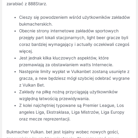
zarabiać z 888Starz.
Cieszy się powodzeniem wśród użytkowników zakładów
bukmacherskich.
Obecnie strony internetowe zakładów sportowych
przejęły part lokali stacjonarnych, light beer gracze byli
coraz bardziej wymagający i actually oczekiwali czegoś
więcej.
Jest jednak kilka kluczowych aspektów, które
przemawiają za obstawianiem watts Internecie.
Następnie limity wypłat w Vulkanbet zostaną usunięte z
gracza, a new będziesz mógł szybciej odebrać wygrane
z Vulkan Bet.
Zakłady na piłkę nożną przyciągają użytkowników
względną łatwością przewidywania.
Z kolei najchętniej typowane są Premier League, Los
angeles Liga, Ekstraklasa, Liga Mistrzów, Liga Europy
oraz mecze reprezentacji.
Bukmacher Vulkan. bet jest lojalny wobec nowych gości,