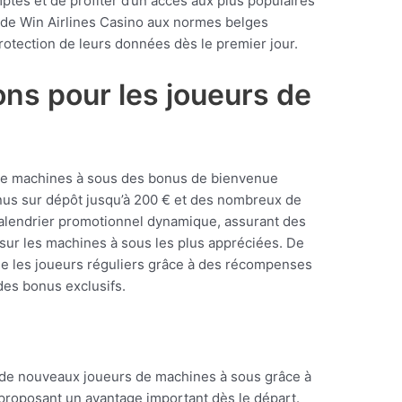
ptes et de profiter d’un accès aux plus populaires
 de Win Airlines Casino aux normes belges
protection de leurs données dès le premier jour.
ons pour les joueurs de
 de machines à sous des bonus de bienvenue
nus sur dépôt jusqu’à 200 € et des nombreux de
calendrier promotionnel dynamique, assurant des
sur les machines à sous les plus appréciées. De
e les joueurs réguliers grâce à des récompenses
des bonus exclusifs.
 de nouveaux joueurs de machines à sous grâce à
proposant un avantage important dès le départ.