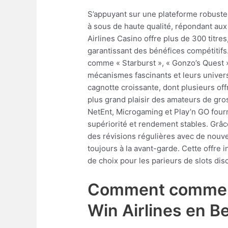
S’appuyant sur une plateforme robust
à sous de haute qualité, répondant aux 
Airlines Casino offre plus de 300 titr
garantissant des bénéfices compétitifs.
comme « Starburst », « Gonzo’s Quest »
mécanismes fascinants et leurs univers
cagnotte croissante, dont plusieurs off
plus grand plaisir des amateurs de gros
NetEnt, Microgaming et Play’n GO fourn
supériorité et rendement stables. Grâ
des révisions régulières avec de nouv
toujours à la avant-garde. Cette offre
de choix pour les parieurs de slots dis
Comment commenc
Win Airlines en B