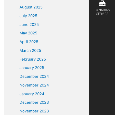
August 2025
CANADIAN
SERVICE
July 2025
June 2025
May 2025
April 2025
March 2025
February 2025
January 2025
December 2024
November 2024
January 2024
December 2023
November 2023