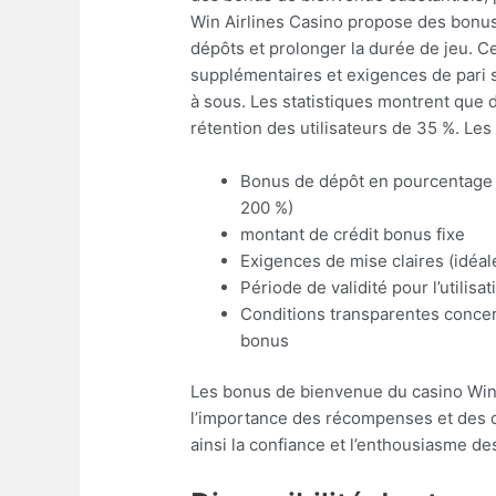
Win Airlines Casino propose des bonus
dépôts et prolonger la durée de jeu. 
supplémentaires et exigences de pari
à sous. Les statistiques montrent que
rétention des utilisateurs de 35 %. Le
Bonus de dépôt en pourcentage 
200 %)
montant de crédit bonus fixe
Exigences de mise claires (idéal
Période de validité pour l’utilisa
Conditions transparentes concer
bonus
Les bonus de bienvenue du casino Win A
l’importance des récompenses et des co
ainsi la confiance et l’enthousiasme de