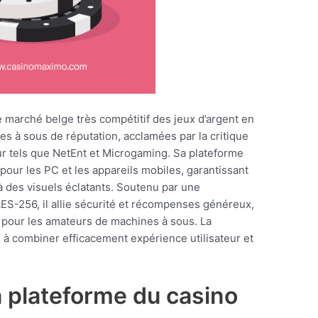
 marché belge très compétitif des jeux d’argent en
s à sous de réputation, acclamées par la critique
ur tels que NetEnt et Microgaming. Sa plateforme
 pour les PC et les appareils mobiles, garantissant
 des visuels éclatants. Soutenu par une
AES-256, il allie sécurité et récompenses généreux,
f pour les amateurs de machines à sous. La
l à combiner efficacement expérience utilisateur et
a plateforme du casino