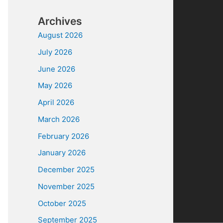
Archives
August 2026
July 2026
June 2026
May 2026
April 2026
March 2026
February 2026
January 2026
December 2025
November 2025
October 2025
September 2025