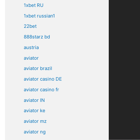
1xbet RU
1xbet russian1
22bet
888starz bd
austria
aviator
aviator brazil
aviator casino DE
aviator casino fr
aviator IN
aviator ke
aviator mz
aviator ng