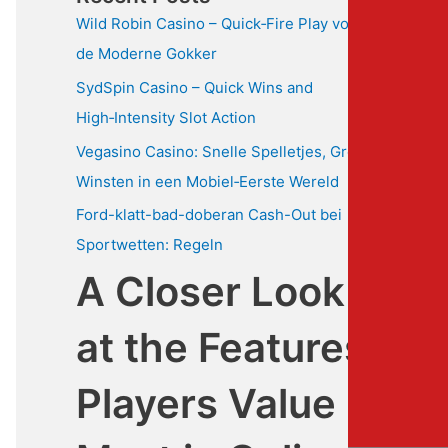
Wild Robin Casino – Quick‑Fire Play voor
de Moderne Gokker
SydSpin Casino – Quick Wins and
High‑Intensity Slot Action
Vegasino Casino: Snelle Spelletjes, Grote
Winsten in een Mobiel‑Eerste Wereld
Ford-klatt-bad-doberan Cash-Out bei
Sportwetten: Regeln
A Closer Look
at the Features
Players Value