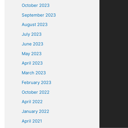
October 2023
September 2023
August 2023
July 2023
June 2023
May 2023
April 2023
March 2023
February 2023
October 2022
April 2022
January 2022
April 2021