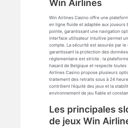
Win Airlines
Win Airlines Casino offre une platefo
en ligne fluide et adaptée aux joueurs 
pointe, garantissant une navigation op
interface utilisateur intuitive permet 
compte. La sécurité est assurée par le 
garantissant la protection des données
réglementaire est stricte : la platefor
hasard de Belgique et respecte toutes 
Airlines Casino propose plusieurs opti
traitement des retraits sous à 24 heu
contrôlent l’équité des jeux et la stabil
environnement de jeu fiable et constant
Les principales s
de jeux Win Airlin