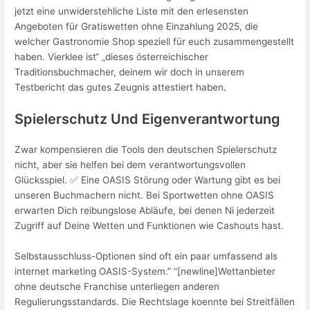
jetzt eine unwiderstehliche Liste mit den erlesensten
Angeboten für Gratiswetten ohne Einzahlung 2025, die
welcher Gastronomie Shop speziell für euch zusammengestellt
haben. Vierklee ist“ „dieses österreichischer
Traditionsbuchmacher, deinem wir doch in unserem
Testbericht das gutes Zeugnis attestiert haben.
Spielerschutz Und Eigenverantwortung
Zwar kompensieren die Tools den deutschen Spielerschutz
nicht, aber sie helfen bei dem verantwortungsvollen
Glücksspiel. ✅ Eine OASIS Störung oder Wartung gibt es bei
unseren Buchmachern nicht. Bei Sportwetten ohne OASIS
erwarten Dich reibungslose Abläufe, bei denen Ni jederzeit
Zugriff auf Deine Wetten und Funktionen wie Cashouts hast.
Selbstausschluss-Optionen sind oft ein paar umfassend als
internet marketing OASIS-System.” “[newline]Wettanbieter
ohne deutsche Franchise unterliegen anderen
Regulierungsstandards. Die Rechtslage koennte bei Streitfällen