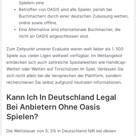
Spielern eine
Betroffen von OASIS sind alle Spieler, perish bei
Buchmachern durch einer deutschen Zulassung wetten,
online sowie offline.
Eine Alternative sind internationale Buchmacher, die
nicht an OASIS angeschlossen sind.
Zum Zeitpunkt unserer Evaluate waren weit lieber als 1. 500
Spiele aus vielen Ligen weltweit verfügbar. Im Wettangebot
entdecken sich auch zahlreiche Spezialwetten wie Handicap-
Wetten oder Wetten auf Torschützen im Spiel. Verlassen Sie
sich nicht allein bei die Versprechen der Plattform, sondern
recherchieren Sie selbst aufgrund neutralen Informationen.
Kann Ich In Deutschland Legal
Bei Anbietern Ohne Oasis
Spielen?
Die Wettsteuer von 5, 3% in Deutschland fällt bei diesen