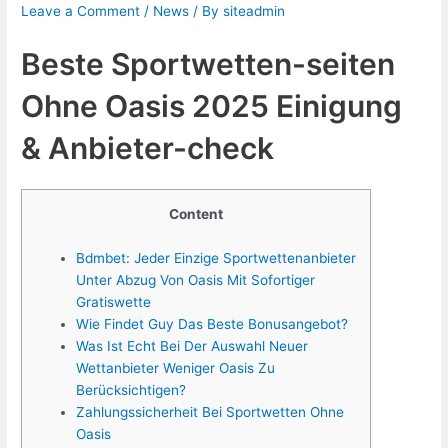
Leave a Comment
/
News
/ By
siteadmin
Beste Sportwetten-seiten
Ohne Oasis 2025 Einigung
& Anbieter-check
Content
Bdmbet: Jeder Einzige Sportwettenanbieter
Unter Abzug Von Oasis Mit Sofortiger
Gratiswette
Wie Findet Guy Das Beste Bonusangebot?
Was Ist Echt Bei Der Auswahl Neuer
Wettanbieter Weniger Oasis Zu
Berücksichtigen?
Zahlungssicherheit Bei Sportwetten Ohne
Oasis