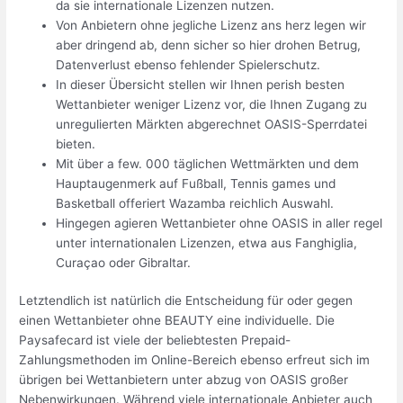
da sie internationale Lizenzen nutzen.
Von Anbietern ohne jegliche Lizenz ans herz legen wir
aber dringend ab, denn sicher so hier drohen Betrug,
Datenverlust ebenso fehlender Spielerschutz.
In dieser Übersicht stellen wir Ihnen perish besten
Wettanbieter weniger Lizenz vor, die Ihnen Zugang zu
unregulierten Märkten abgerechnet OASIS-Sperrdatei
bieten.
Mit über a few. 000 täglichen Wettmärkten und dem
Hauptaugenmerk auf Fußball, Tennis games und
Basketball offeriert Wazamba reichlich Auswahl.
Hingegen agieren Wettanbieter ohne OASIS in aller regel
unter internationalen Lizenzen, etwa aus Fanghiglia,
Curaçao oder Gibraltar.
Letztendlich ist natürlich die Entscheidung für oder gegen
einen Wettanbieter ohne BEAUTY eine individuelle. Die
Paysafecard ist viele der beliebtesten Prepaid-
Zahlungsmethoden im Online-Bereich ebenso erfreut sich im
übrigen bei Wettanbietern unter abzug von OASIS großer
Nebenwirkungen. Während viele internationale Anbieter auch