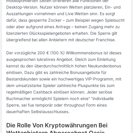
mobiloptimierten Seiten offerieren alle Funktionen der
Desktop-Version. Nutzer können Wetten platzieren, Ein- und
Auszahlungen vornehmen und Live-Wetten sinn. Es sorgt
dafür, dass gesperrte Zocker – zum Beispiel wegen Spielsucht
oder aber aufgrund eines Antrags – keinen Zugang mehr zu
lizenzierten Glücksspielangeboten erhalten. Die Sperre gilt
übergreifend bei allen Anbietern mit deutscher Franchise.
Der vorzügliche 200 € (100 %) Willkommensbonus ist dieses
ausgesprochen lukratives Angebot. Gleich zum Einleitung
kannst du den überdurchschnittlich hohen Neukundenbonus
einlösen. Dazu gibt es zahlreiche Bonusangebote für
Bestandskunden sowie ein hochwertiges VIP-Programm, mit
dem umsatzstarke Spieler zahlreiche Pluspunkte bis zum
regelmäßigen Cashback einlösen können. Jeder seriöse
Buchmacher ermöglicht Spielern noch eine” “individuelle
Sperre, sei fue temporär oder throughout Form eines
dauerhaften Selbstausschlusses.
Die Rolle Von Kryptowährungen Bei