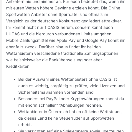
Anbietern nie und nimmer an. Für euch bedeutet das, wenn ihr
mit euren Wetten höhere Gewinne erzielen könnt. Die Online
Sportwetten Anbieter ohne Sperrdatei sind oftmals im
Vergleich zu der deutschen Konkurrenz gegliedert attraktiver.
Ihr kommt nicht nur 1 OASIS herum, sondern könnt auch
LUGAS und die hierdurch verbundenen Limits umgehen.
Mobile Zahlungsmittel wie Apple Pay und Google Pay könnt ihr
ebenfalls zweck. Darüber hinaus findet ihr bei den
Wettanbietern verschiedene traditionelle Zahlungsoptionen
wie beispielsweise die Banküberweisung oder aber
Kreditkarten.
Bei der Auswahl eines Wettanbieters ohne OASIS ist
auch es wichtig, sorgfältig zu prüfen, viele Lizenzen und
Sicherheitsmaßnahmen vorhanden sind.
Besonders bei PayPal oder Kryptowährungen kannst du
mit enorm schnellen” “Abhebungen rechnen.
Wettanbieter in Österreich haben oft keine Wettsteuer,
da dieses Land keine Steuerruder auf Sportwetten
erhebt.
Sie verzichten auf eine Spielersperre sowie überzeugen