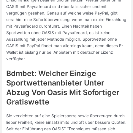
OASIS mit Paysafecard sind ebenfalls sicher und mit
vergnügen gesehen. Genau auf welche weise PayPal, gibt
sera hier eine Sofortüberweisung, wenn man expire Einzahlung
mit Paysafecard durchführt. Einen Nachteil haben
Sportwetten ohne OASIS mit Paysafecard, es ist keine
Auszahlung mit jeder Methode möglich. Sportwetten ohne
OASIS mit PayPal findet man allerdings kaum, denn dieses E-
Wallet ist bislang nur bei Anbietern mit deutscher Lizenz
verfügbar.
Bdmbet: Welcher Einzige
Sportwettenanbieter Unter
Abzug Von Oasis Mit Sofortiger
Gratiswette
Sie verzichten auf eine Spielersperre sowie überzeugen durch
lieber Freiheit, keine Einsatzlimits und oft über bessere Quoten.
Seit der Einführung des OASIS” “Techniques müssen sich