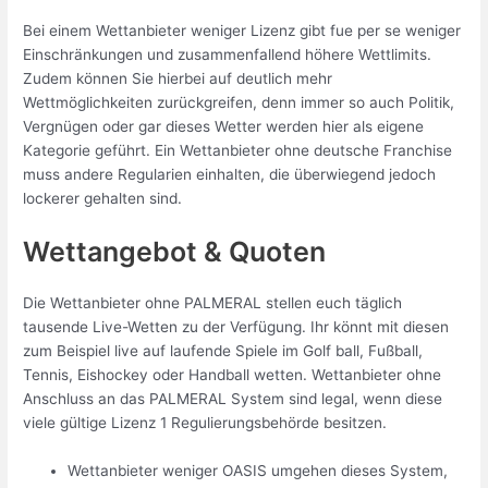
Bei einem Wettanbieter weniger Lizenz gibt fue per se weniger
Einschränkungen und zusammenfallend höhere Wettlimits.
Zudem können Sie hierbei auf deutlich mehr
Wettmöglichkeiten zurückgreifen, denn immer so auch Politik,
Vergnügen oder gar dieses Wetter werden hier als eigene
Kategorie geführt. Ein Wettanbieter ohne deutsche Franchise
muss andere Regularien einhalten, die überwiegend jedoch
lockerer gehalten sind.
Wettangebot & Quoten
Die Wettanbieter ohne PALMERAL stellen euch täglich
tausende Live-Wetten zu der Verfügung. Ihr könnt mit diesen
zum Beispiel live auf laufende Spiele im Golf ball, Fußball,
Tennis, Eishockey oder Handball wetten. Wettanbieter ohne
Anschluss an das PALMERAL System sind legal, wenn diese
viele gültige Lizenz 1 Regulierungsbehörde besitzen.
Wettanbieter weniger OASIS umgehen dieses System,