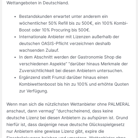
Wettangeboten in Deutschland.
Bestandskunden erwartet unter anderem ein
wöchentlicher 50% Refill bis zu 500€, ein 100% Kombi-
Boost oder 10% Procuring bis 500€.
Internationale Anbieter mit Lizenzen außerhalb der
deutschen OASIS-Pflicht verzeichnen deshalb
wachsenden Zulauf.
In dem Abschnitt werden der Gastronomie Shop die
verschiedenen Aspekte” “darüber hinaus Merkmale der
Zuversichtlichkeit bei diesen Anbietern untersuchen.
Ergänzend stellt Frumzi darüber hinaus einen
Kombiwettenboost bis hin zu 100% und erhöhte Quoten
zur Verfügung.
Wenn man sich die nützlichsten Wettanbieter ohne PALMERAL
anschaut, dann vermag” “durchscheinend, dass keine
deutsche Lizenz bei diesen Anbietern zu aufspüren ist. Grund
hierfür ist, dass dasjenige neue deutsche Glücksspielgesetz
nur Anbietern eine gewisse Lizenz gibt, expire die
Einschränkungen bejahen und umsetzen. Wettanbieter ohne