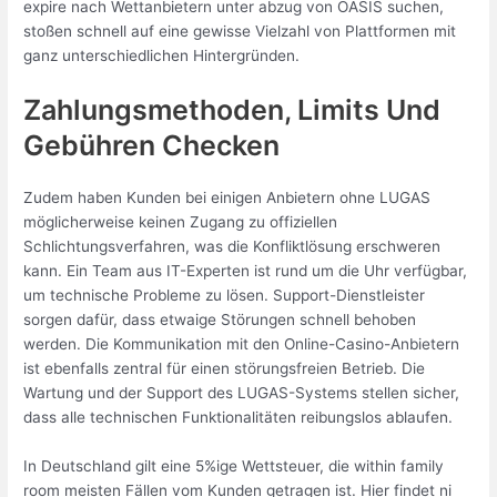
expire nach Wettanbietern unter abzug von OASIS suchen,
stoßen schnell auf eine gewisse Vielzahl von Plattformen mit
ganz unterschiedlichen Hintergründen.
Zahlungsmethoden, Limits Und
Gebühren Checken
Zudem haben Kunden bei einigen Anbietern ohne LUGAS
möglicherweise keinen Zugang zu offiziellen
Schlichtungsverfahren, was die Konfliktlösung erschweren
kann. Ein Team aus IT-Experten ist rund um die Uhr verfügbar,
um technische Probleme zu lösen. Support-Dienstleister
sorgen dafür, dass etwaige Störungen schnell behoben
werden. Die Kommunikation mit den Online-Casino-Anbietern
ist ebenfalls zentral für einen störungsfreien Betrieb. Die
Wartung und der Support des LUGAS-Systems stellen sicher,
dass alle technischen Funktionalitäten reibungslos ablaufen.
In Deutschland gilt eine 5%ige Wettsteuer, die within family
room meisten Fällen vom Kunden getragen ist. Hier findet ni