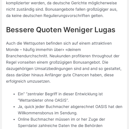
komplizierter werden, da deutsche Gerichte möglicherweise
nicht zuständig sind. Bonusangebote fallen großzügiger aus,
da keine deutschen Regulierungsvorschriften gelten.
Bessere Quoten Weniger Lugas
Auch die Wettquoten befinden sich auf einem attraktiven
Monde – häufig immerhin über» «deinem
Branchendurchschnitt. Neukunden profitieren throughout der
Regel vonseiten einem großzügigen Bonusangebot. Die
dazugehörigen Umsatzbedingungen sind and and so gestaltet,
dass darüber hinaus Anfänger gute Chancen haben, diese
erfolgreich umzusetzen.
Ein” “zentraler Begriff in dieser Entwicklung ist
“Wettanbieter ohne OASIS”.
Ja, quick jeder Buchmacher abgerechnet OASIS hat den
Willkommensbonus im Sendung.
Online Buchmacher müssen im or her Zuge der
Sperrdatei zahlreiche Daten the die Behörden