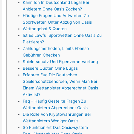
Kann Ich In Deutschland Legal Bei
Anbietern Ohne Oasis Zocken?
Häufige Fragen Und Antworten Zu
Sportwetten Unter Abzug Von Oasis
Wettangebot & Quoten
Ist Es Lawful Sportwetten Ohne Oasis Zu
Platzieren?
Zahlungsmethoden, Limits Ebenso
Gebühren Checken
Spielerschutz Und Eigenverantwortung
Bessere Quoten Ohne Lugas
Erfahren Fue Die Deutschen
Spielerschutzbehörden, Wenn Man Bei
Einem Wettanbieter Abgerechnet Oasis
Aktiv Ist?
Faq – Häufig Gestellte Fragen Zu
Wettanbietern Abgerechnet Oasis
Die Rolle Von Kryptowährungen Bei
Wettanbietern Weniger Oasis
So Funktioniert Das Oasis-system
Faq – Wettanbieter Ohne Oasis