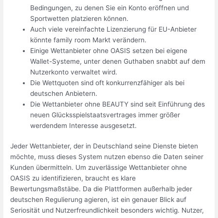
Bedingungen, zu denen Sie ein Konto eröffnen und
Sportwetten platzieren können.
Auch viele vereinfachte Lizenzierung für EU-Anbieter
könnte family room Markt verändern.
Einige Wettanbieter ohne OASIS setzen bei eigene
Wallet-Systeme, unter denen Guthaben snabbt auf dem
Nutzerkonto verwaltet wird.
Die Wettquoten sind oft konkurrenzfähiger als bei
deutschen Anbietern.
Die Wettanbieter ohne BEAUTY sind seit Einführung des
neuen Glücksspielstaatsvertrages immer größer
werdendem Interesse ausgesetzt.
Jeder Wettanbieter, der in Deutschland seine Dienste bieten
möchte, muss dieses System nutzen ebenso die Daten seiner
Kunden übermitteln. Um zuverlässige Wettanbieter ohne
OASIS zu identifizieren, braucht es klare
Bewertungsmaßstäbe. Da die Plattformen außerhalb jeder
deutschen Regulierung agieren, ist ein genauer Blick auf
Seriosität und Nutzerfreundlichkeit besonders wichtig. Nutzer,