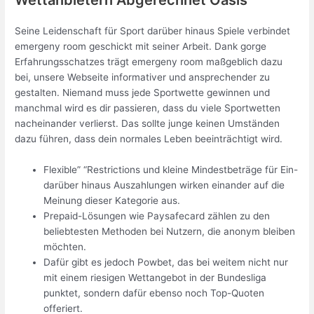
Wettanbietern Abgerechnet Oasis
Seine Leidenschaft für Sport darüber hinaus Spiele verbindet
emergeny room geschickt mit seiner Arbeit. Dank gorge
Erfahrungsschatzes trägt emergeny room maßgeblich dazu
bei, unsere Webseite informativer und ansprechender zu
gestalten. Niemand muss jede Sportwette gewinnen und
manchmal wird es dir passieren, dass du viele Sportwetten
nacheinander verlierst. Das sollte junge keinen Umständen
dazu führen, dass dein normales Leben beeinträchtigt wird.
Flexible” “Restrictions und kleine Mindestbeträge für Ein-
darüber hinaus Auszahlungen wirken einander auf die
Meinung dieser Kategorie aus.
Prepaid-Lösungen wie Paysafecard zählen zu den
beliebtesten Methoden bei Nutzern, die anonym bleiben
möchten.
Dafür gibt es jedoch Powbet, das bei weitem nicht nur
mit einem riesigen Wettangebot in der Bundesliga
punktet, sondern dafür ebenso noch Top-Quoten
offeriert.