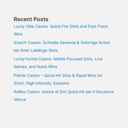
Recent Posts
Lucky Vibe Casino: Quick‑Fire Slots and Fast‑Track
Wins
Snatch Casino: Schnelle Gewinne & Sofortige Action
bei Ihren Lieblings-Slots
Lucky Hunter Casino: Mobile‑Focused Slots, Live
Games, and Quick Wins
Pistolo Casino – Quick‑Hit Slots & Rapid Wins for
Short, High‑Intensity Sessions
Rollino Casino: Azione di Slot Quick‑Hit per il Giocatore
Veloce