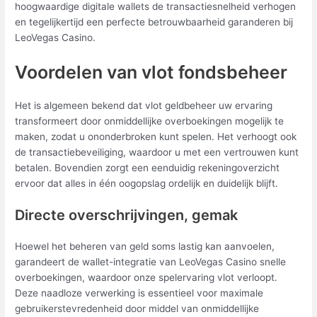
hoogwaardige digitale wallets de transactiesnelheid verhogen
en tegelijkertijd een perfecte betrouwbaarheid garanderen bij
LeoVegas Casino.
Voordelen van vlot fondsbeheer
Het is algemeen bekend dat vlot geldbeheer uw ervaring
transformeert door onmiddellijke overboekingen mogelijk te
maken, zodat u ononderbroken kunt spelen. Het verhoogt ook
de transactiebeveiliging, waardoor u met een vertrouwen kunt
betalen. Bovendien zorgt een eenduidig rekeningoverzicht
ervoor dat alles in één oogopslag ordelijk en duidelijk blijft.
Directe overschrijvingen, gemak
Hoewel het beheren van geld soms lastig kan aanvoelen,
garandeert de wallet-integratie van LeoVegas Casino snelle
overboekingen, waardoor onze spelervaring vlot verloopt.
Deze naadloze verwerking is essentieel voor maximale
gebruikerstevredenheid door middel van onmiddellijke