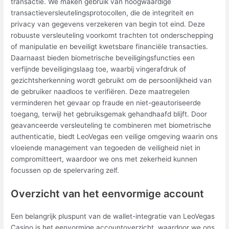
transactie. We maken gebruik van hoogwaardige
transactieversleutelingsprotocollen, die de integriteit en
privacy van gegevens verzekeren van begin tot eind. Deze
robuuste versleuteling voorkomt trachten tot onderschepping
of manipulatie en beveiligt kwetsbare financiële transacties.
Daarnaast bieden biometrische beveiligingsfuncties een
verfijnde beveiligingslaag toe, waarbij vingerafdruk of
gezichtsherkenning wordt gebruikt om de persoonlijkheid van
de gebruiker naadloos te verifiëren. Deze maatregelen
verminderen het gevaar op fraude en niet-geautoriseerde
toegang, terwijl het gebruiksgemak gehandhaafd blijft. Door
geavanceerde versleuteling te combineren met biometrische
authenticatie, biedt LeoVegas een veilige omgeving waarin ons
vloeiende management van tegoeden de veiligheid niet in
compromitteert, waardoor we ons met zekerheid kunnen
focussen op de spelervaring zelf.
Overzicht van het eenvormige account
Een belangrijk pluspunt van de wallet-integratie van LeoVegas
Casino is het eenvormige accountoverzicht, waardoor we ons