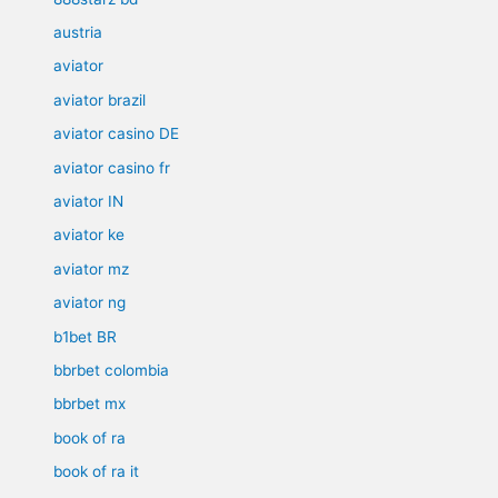
austria
aviator
aviator brazil
aviator casino DE
aviator casino fr
aviator IN
aviator ke
aviator mz
aviator ng
b1bet BR
bbrbet colombia
bbrbet mx
book of ra
book of ra it