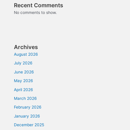
Recent Comments
No comments to show.
Archives
August 2026
July 2026
June 2026
May 2026
April 2026
March 2026
February 2026
January 2026
December 2025