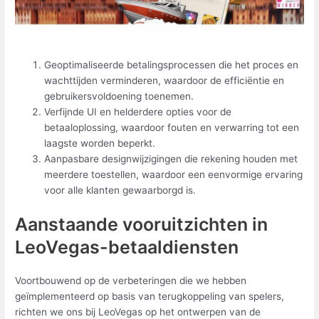
Geoptimaliseerde betalingsprocessen die het proces en
wachttijden verminderen, waardoor de efficiëntie en
gebruikersvoldoening toenemen.
Verfijnde UI en helderdere opties voor de
betaaloplossing, waardoor fouten en verwarring tot een
laagste worden beperkt.
Aanpasbare designwijzigingen die rekening houden met
meerdere toestellen, waardoor een eenvormige ervaring
voor alle klanten gewaarborgd is.
Aanstaande vooruitzichten in
LeoVegas-betaaldiensten
Voortbouwend op de verbeteringen die we hebben
geïmplementeerd op basis van terugkoppeling van spelers,
richten we ons bij LeoVegas op het ontwerpen van de