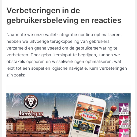
Verbeteringen in de
gebruikersbeleving en reacties
Naarmate we onze wallet-integratie continu optimaliseren,
hebben we uitvoerige terugkoppeling van gebruikers
verzameld en geanalyseerd om de gebruikerservaring te
verbeteren. Door gebruikersinput te begrijpen, kunnen we
obstakels opsporen en wisselwerkingen optimaliseren, wat
leidt tot een soepel en logische navigatie. Kern verbeteringen
zijn zoals: