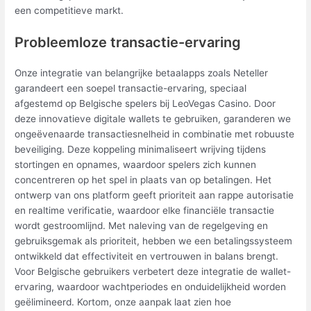
een competitieve markt.
Probleemloze transactie-ervaring
Onze integratie van belangrijke betaalapps zoals Neteller
garandeert een soepel transactie-ervaring, speciaal
afgestemd op Belgische spelers bij LeoVegas Casino. Door
deze innovatieve digitale wallets te gebruiken, garanderen we
ongeëvenaarde transactiesnelheid in combinatie met robuuste
beveiliging. Deze koppeling minimaliseert wrijving tijdens
stortingen en opnames, waardoor spelers zich kunnen
concentreren op het spel in plaats van op betalingen. Het
ontwerp van ons platform geeft prioriteit aan rappe autorisatie
en realtime verificatie, waardoor elke financiële transactie
wordt gestroomlijnd. Met naleving van de regelgeving en
gebruiksgemak als prioriteit, hebben we een betalingssysteem
ontwikkeld dat effectiviteit en vertrouwen in balans brengt.
Voor Belgische gebruikers verbetert deze integratie de wallet-
ervaring, waardoor wachtperiodes en onduidelijkheid worden
geëlimineerd. Kortom, onze aanpak laat zien hoe