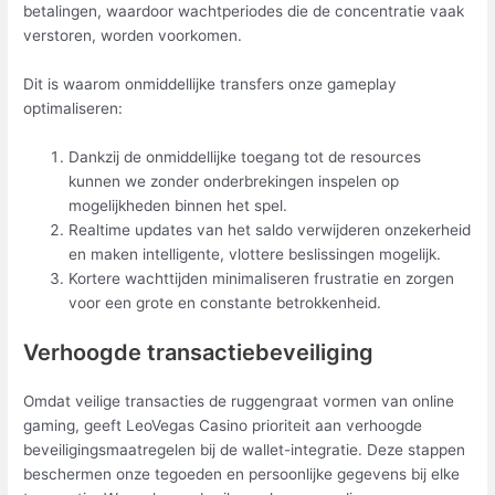
betalingen, waardoor wachtperiodes die de concentratie vaak
verstoren, worden voorkomen.
Dit is waarom onmiddellijke transfers onze gameplay
optimaliseren:
Dankzij de onmiddellijke toegang tot de resources
kunnen we zonder onderbrekingen inspelen op
mogelijkheden binnen het spel.
Realtime updates van het saldo verwijderen onzekerheid
en maken intelligente, vlottere beslissingen mogelijk.
Kortere wachttijden minimaliseren frustratie en zorgen
voor een grote en constante betrokkenheid.
Verhoogde transactiebeveiliging
Omdat veilige transacties de ruggengraat vormen van online
gaming, geeft LeoVegas Casino prioriteit aan verhoogde
beveiligingsmaatregelen bij de wallet-integratie. Deze stappen
beschermen onze tegoeden en persoonlijke gegevens bij elke