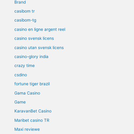
Brand
casibom tr
casibom-tg
casino en ligne argent reel
casino svensk licens
casino utan svensk licens
casino-glory india
crazy time
csdino
fortune tiger brazil
Gama Casino
Game
KaravanBet Casino
Maribet casino TR
Maxi reviewe