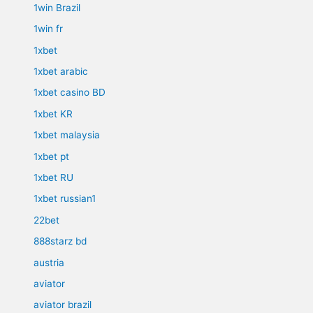
1win Brazil
1win fr
1xbet
1xbet arabic
1xbet casino BD
1xbet KR
1xbet malaysia
1xbet pt
1xbet RU
1xbet russian1
22bet
888starz bd
austria
aviator
aviator brazil