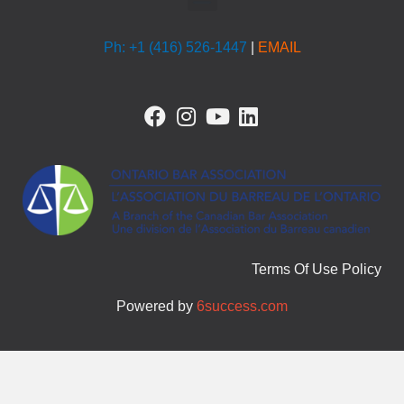
Ph: +1 (416) 526-1447
|
EMAIL
F
I
Y
L
a
n
o
i
c
s
u
n
e
t
t
k
b
a
u
e
o
g
b
d
o
r
e
i
k
a
n
Terms Of Use Policy
m
Powered by
6success.com