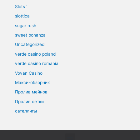
Slots`
slottica
sugar rush
sweet bonanza
Uncategorized
verde casino poland
verde casino romania
Vovan Casino
Макси-обзорник
Пролив мейнов
Пролив сетки
сателлиты
Menu