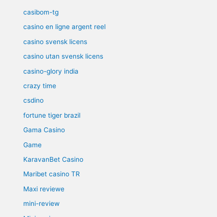
casibom-tg
casino en ligne argent reel
casino svensk licens
casino utan svensk licens
casino-glory india
crazy time
csdino
fortune tiger brazil
Gama Casino
Game
KaravanBet Casino
Maribet casino TR
Maxi reviewe
mini-review