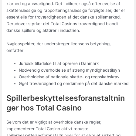
klarhed og ansvarlighed. Det indikerer også efterlevelse af
skattemæssige og rapporteringsmæssige forpligtelser, der er
essentielle for troværdigheden af det danske spillemarked.
Derudover styrker det Total Casinos troværdighed blandt
danske spillere og aktører i industrien.
Nøgleaspekter, der understreger licensens betydning,
omfatter:
Juridisk tilladelse til at operere i Danmark
Nødvendig overholdelse af streng myndighedstilsyn
Overholdelse af nationale skatte- og regnskabskrav
Øget troværdighed og omdømme på det danske marked
Spillerbeskyttelsesforanstaltnin
ger hos Total Casino
Selvom det er vigtigt at overholde danske regler,
implementerer Total Casino aktivt robuste
spillerbeskyttelsesforanstaltninger for at sikre et sikkert og