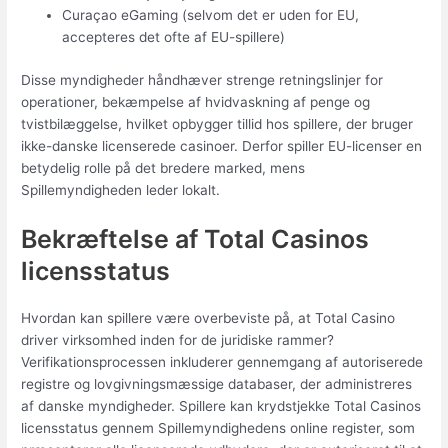
Curaçao eGaming (selvom det er uden for EU,
accepteres det ofte af EU-spillere)
Disse myndigheder håndhæver strenge retningslinjer for
operationer, bekæmpelse af hvidvaskning af penge og
tvistbilæggelse, hvilket opbygger tillid hos spillere, der bruger
ikke-danske licenserede casinoer. Derfor spiller EU-licenser en
betydelig rolle på det bredere marked, mens
Spillemyndigheden leder lokalt.
Bekræftelse af Total Casinos
licensstatus
Hvordan kan spillere være overbeviste på, at Total Casino
driver virksomhed inden for de juridiske rammer?
Verifikationsprocessen inkluderer gennemgang af autoriserede
registre og lovgivningsmæssige databaser, der administreres
af danske myndigheder. Spillere kan krydstjekke Total Casinos
licensstatus gennem Spillemyndighedens online register, som