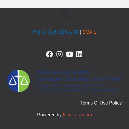
Menu
Ph: +1 (416) 526-1447
|
EMAIL
F
I
Y
L
a
n
o
i
c
s
u
n
e
t
t
k
b
a
u
e
o
g
b
d
o
r
e
i
k
a
n
Terms Of Use Policy
m
Powered by
6success.com