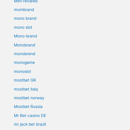
Mini-reviews
mombrand
mono brand
mono slot
Mono-brand
Monobrand
monobrend
monogame
monoslot
mostbet GR
mostbet italy
mostbet norway
Mostbet Russia
Mr Bet casino DE
mr jack bet brazil