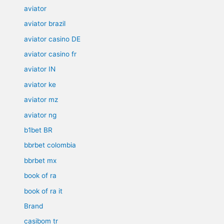
aviator
aviator brazil
aviator casino DE
aviator casino fr
aviator IN
aviator ke
aviator mz
aviator ng
b1bet BR
bbrbet colombia
bbrbet mx
book of ra
book of ra it
Brand
casibom tr