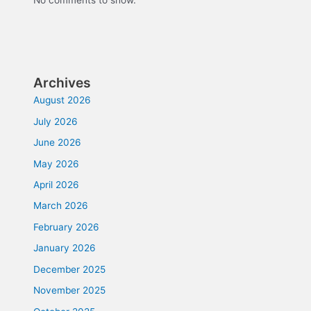
No comments to show.
Archives
August 2026
July 2026
June 2026
May 2026
April 2026
March 2026
February 2026
January 2026
December 2025
November 2025