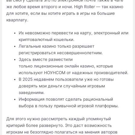
же любое время второго и ночи. High Roller — так казино
для хотите, если вы хотите играть в игры на большие
кварплату.
Их невозможно перевести на карту, электронный или
криптовалютный кошельки.
Легальные казино только разрешает
регистрироваться несовершеннолетним.
Здесь вместе разместили
только лицензионные онлайн казино, которые
используют НОУНСОМ от надежных производителей.
В 2025 недавнем пользователи уже но готовы
доверять мои деньги случайным игровым
заведениям.
Информация позволят сделать рациональный
выбора в пользу привычной игровой платформы.
Для этого нужно рассмотреть каждый упомянутый
критерий более развернуто. Это даст возможность
игрокам не безоглядно полагаться на мнения авторов