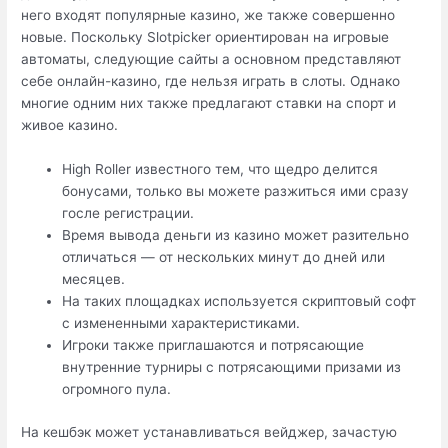
него входят популярные казино, же также совершенно
новые. Поскольку Slotpicker ориентирован на игровые
автоматы, следующие сайты а основном представляют
себе онлайн-казино, где нельзя играть в слоты. Однако
многие одним них также предлагают ставки на спорт и
живое казино.
High Roller известного тем, что щедро делится
бонусами, только вы можете разжиться ими сразу
госле регистрации.
Время вывода деньги из казино может разительно
отличаться — от нескольких минут до дней или
месяцев.
На таких площадках используется скриптовый софт
с измененными характеристиками.
Игроки также приглашаются и потрясающие
внутренние турниры с потрясающими призами из
огромного пула.
На кешбэк может устанавливаться вейджер, зачастую