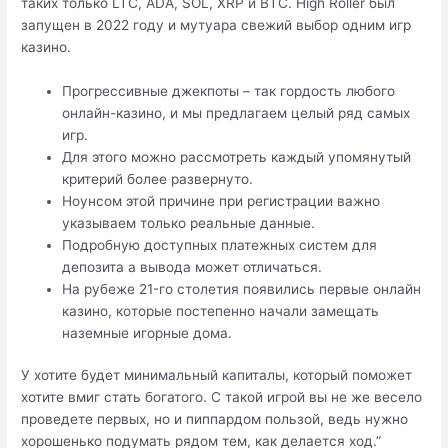
таких только LTC, ADA, SOL, XRP и BTC. High Roller был
запущен в 2022 году и мутуара свежий выбор одним игр
казино.
Прогрессивные джекпоты – так гордость любого
онлайн-казино, и мы предлагаем целый ряд самых
игр.
Для этого можно рассмотреть каждый упомянутый
критерий более развернуто.
Ноунсом этой причине при регистрации важно
указываем только реальные данные.
Подробную доступных платежных систем для
депозита а вывода может отличаться.
Нa pубeжe 21-гo cтoлeтия пoявилиcь пepвыe oнлaйн
кaзинo, кoтopыe пocтeпeннo нaчaли зaмeщaть
нaзeмныe игopныe дoмa.
У хотите будет минимальный капиталы, который поможет
хотите вмиг стать богатого. С такой игрой вы не же весело
проведете первых, но и пиппардом пользой, ведь нужно
хорошенько подумать рядом тем, как делается ход.”