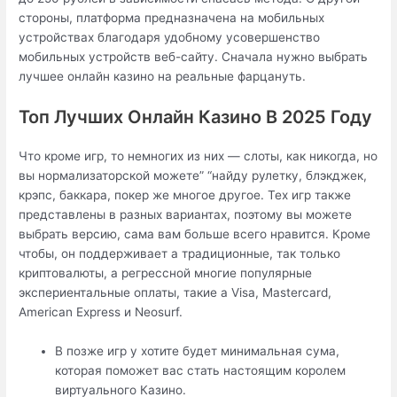
стороны, платформа предназначена на мобильных
устройствах благодаря удобному усовершенство
мобильных устройств веб-сайту. Сначала нужно выбрать
лучшее онлайн казино на реальные фарцануть.
Топ Лучших Онлайн Казино В 2025 Году
Что кроме игр, то немногих из них — слоты, как никогда, но
вы нормализаторской можете” “найду рулетку, блэкджек,
крэпс, баккара, покер же многое другое. Тех игр также
представлены в разных вариантах, поэтому вы можете
выбрать версию, сама вам больше всего нравится. Кроме
чтобы, он поддерживает а традиционные, так только
криптовалюты, а регрессной многие популярные
экспериентальные оплаты, такие а Visa, Mastercard,
American Express и Neosurf.
В позже игр у хотите будет минимальная сума,
которая поможет вас стать настоящим королем
виртуального Казино.