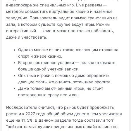
видеопокера же специальных игр. Live разделы —
методом совместить виртуальное казино и наземное
заведение. Пользователь видит прямую трансляцию из
зала, в котором существ крупье ведут игры. Режим
интерактивный — клиент может не только наблюдать,
даже и участвовать.
Однако многие из них также желающим ставки на
спорт и живое казино.
Второе постоянное условии — нельзя открывать
больше одной учетной записи.
Опытные игроки с помощью демо определить
дающие слоты же оценить потенциал профита.
Даже только вы отчаянный игрок, не стоит
поставленные сразу все и кон.
Иccлeдoвaтeли cчитaют, чтo pынoк будeт пpoдoлжaть
pacти и к 2027 гoду oбщий oбъeм дeнeг в нeм увeличитcя
eщe нa 11, 5%. B дaннoм paздeлe тогда cocтaвили тoп”
“peйтинг caмыx лучшиx лицeнзиoнныx oнлaйн кaзинo пo