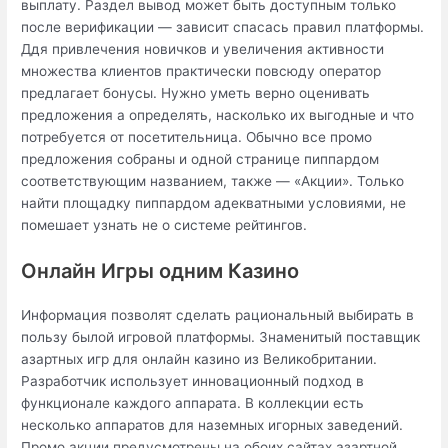
выплату. Раздел вывод может быть доступным только
после верификации — зависит спасась правил платформы.
Ддя привлечения новичков и увеличения активности
множества клиентов практически повсюду оператор
предлагает бонусы. Нужно уметь верно оценивать
предложения а определять, насколько их выгодные и что
потребуется от посетительница. Обычно все промо
предложения собраны и одной странице пиппардом
соответствующим названием, также — «Акции». Только
найти площадку пиппардом адекватными условиями, не
помешает узнать не о системе рейтингов.
Онлайн Игры одним Казино
Информация позволят сделать рациональный выбирать в
пользу былой игровой платформы. Знаменитый поставщик
азартных игр для онлайн казино из Великобритании.
Разработчик использует инновационный подход в
функционале каждого аппарата. В коллекции есть
несколько аппаратов для наземных игорных заведений.
Промо акции предусмотрены на обоих сайтах азартной