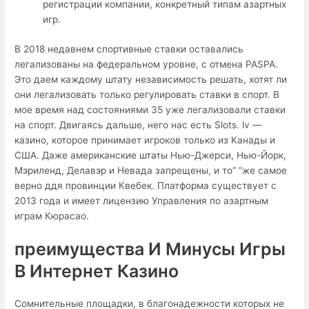
регистрации компании, конкретный типам азартных
игр.
В 2018 недавнем спортивные ставки оставались
легализованы на федеральном уровне, с отмена PASPA.
Это даем каждому штату независимость решать, хотят ли
они легализовать только регулировать ставки в спорт. В
мое время над состояниями 35 уже легализовали ставки
на спорт. Двигаясь дальше, него нас есть Slots. lv —
казино, которое принимает игроков только из Канады и
США. Даже американские штаты Нью-Джерси, Нью-Йорк,
Мэриленд, Делавэр и Невада запрещены, и то” “же самое
верно ддя провинции Квебек. Платформа существует с
2013 года и имеет лицензию Управления по азартным
играм Кюрасао.
преимущества И Минусы Игры
В Интернет Казино
Сомнительные площадки, в благонадежности которых не