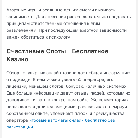
Азартные игры и реальные деньги смогли вызывать
зависимость. Дли снижения рисков желательно следовать
принципам ответственные отношения к этим
развлечениям. При последующем азартной зависимости
важен обратиться к психологу.
Счастливые Слоты – Бесплатное
Казино
Обзор популярных онлайн казино дает общая информацию
о подъезде. В нем можно узнать об операторе, его
лицензии, меньшем слотов, бонусах, наличных системах.
Еще больше информации дадут отзывы людей, которым но
доводилось играть в конкретном сайте. Же комментариях
пользователи делятся эмоциями, рассказывают семряуи
собственном опыте, упоминают плюсы и преимущества
оператора
игровые автоматы онлайн бесплатно без
регистрации
.