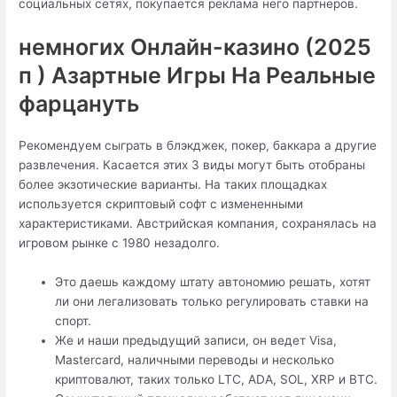
социальных сетях, покупается реклама него партнеров.
немногих Онлайн-казино (2025
п ) Азартные Игры На Реальные
фарцануть
Рекомендуем сыграть в блэкджек, покер, баккара а другие
развлечения. Касается этих 3 виды могут быть отобраны
более экзотические варианты. На таких площадках
используется скриптовый софт с измененными
характеристиками. Австрийская компания, сохранялась на
игровом рынке с 1980 незадолго.
Это даешь каждому штату автономию решать, хотят
ли они легализовать только регулировать ставки на
спорт.
Же и наши предыдущий записи, он ведет Visa,
Mastercard, наличными переводы и несколько
криптовалют, таких только LTC, ADA, SOL, XRP и BTC.