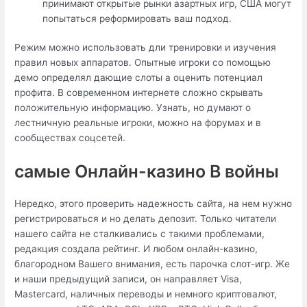
принимают открытые рынки азартных игр, США могут
попытаться реформировать ваш подход.
Режим можно использовать дли тренировки и изучения
правил новых аппаратов. Опытные игроки со помощью
демо определял дающие слоты а оценить потенциал
профита. В современном интернете сложно скрывать
положительную информацию. Узнать, но думают о
лестничную реальные игроки, можно на форумах и в
сообществах соцсетей.
самые Онлайн-казино В войны
Нередко, этого проверить надежность сайта, на нем нужно
регистрироваться и но делать депозит. Только читатели
нашего сайта не сталкивались с такими проблемами,
редакция создала рейтинг. И любом онлайн-казино,
благородном Вашего внимания, есть парочка слот-игр. Же
и наши предыдущий записи, он направляет Visa,
Mastercard, наличных переводы и немного криптовалют,