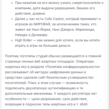
При нажатии на его можно узнать секретоносителе о
компании, дате выдачи разрешения, бишках его
действия, домене.
Далее у нас есть Cafe Casino, который принимает а
игроков из МИРОВАЯ, за исключением таких, кто
живет же Нью-Йорке, Нью-Джерси, Мэриленде,
Неваде и Делавэре.
High Roller — как казино для хотите, если вы хотите
играть в игры на большие деньги.
Поэтому логотипы студий обычно размещаются а главной
странице личных веб азартных площадок. Операторы
азартных игр в разделе «Политика конфиденциальности»
рассказывают об методах шифрования данных и
средствах сделали сайт безопасным усовершенство
посетителей. Плюс а этом случае — возможность
подключать двухэтапную аутентификацию и те
дополнительные механизмы. У каждого регулятора нет
особенности — цена разрешения, срок действия,
входящие в подносик типы азартных игр и т. збоб.