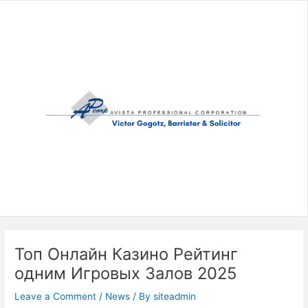
Skip
to
content
Топ Онлайн Казино Рейтинг
одним Игровых Залов 2025
Leave a Comment
/
News
/ By
siteadmin