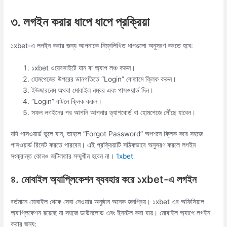
৩. লগইন করার ধাপে ধাপে প্রক্রিয়া
১xbet-এ লগইন করার জন্য আপনাকে নিম্নলিখিত ধাপগুলো অনুসরণ করতে হবে:
১xbet ওয়েবসাইটে যান বা অ্যাপ লঞ্চ করুন।
হোমপেজের উপরের ডানগতিতে “Login” বোতামে ক্লিক করুন।
ইউজারনেম অথবা মোবাইল নম্বর এবং পাসওয়ার্ড দিন।
“Login” বাটনে ক্লিক করুন।
সফল লগইনের পর আপনি আপনার ড্যাশবোর্ড বা হোমপেজে পৌঁছে যাবেন।
যদি পাসওয়ার্ড ভুলে যান, তাহলে “Forgot Password” অপশনে ক্লিক করে সহজে
পাসওয়ার্ড রিসেট করতে পারবেন। এই প্রক্রিয়াটি সঠিকভাবে অনুসরণ করলে লগইন
সংক্রান্ত কোনও জটিলতার সম্মুখীন হবেন না।
1xbet
৪. মোবাইল অ্যাপ্লিকেশন ব্যবহার করে ১xbet-এ লগইন
বর্তমানে মোবাইল থেকে সেবা নেওয়ার অনুষ্ঠান অনেক জনপ্রিয়। ১xbet এর অফিসিয়াল
অ্যাপ্লিকেশন রয়েছে যা সহজে ডাউনলোড এবং ইনস্টল করা যায়। মোবাইল অ্যাপে লগইন
করার জন্য: