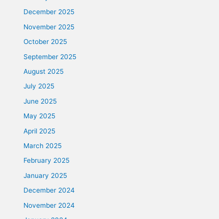
December 2025
November 2025
October 2025
September 2025
August 2025
July 2025
June 2025
May 2025
April 2025
March 2025
February 2025
January 2025
December 2024
November 2024