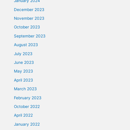
January 2024
December 2023
November 2023
October 2023
September 2023
August 2023
July 2023
June 2023
May 2023
April 2023
March 2023
February 2023
October 2022
April 2022
January 2022