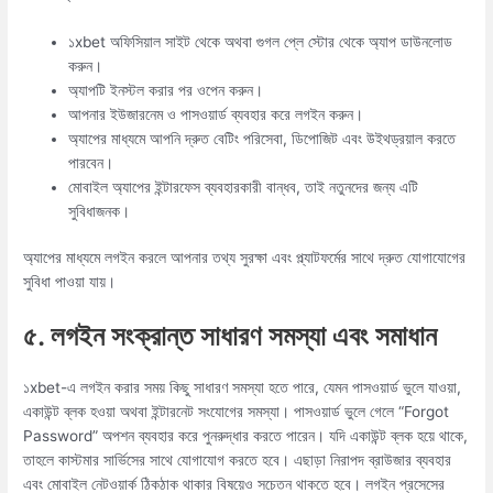
১xbet অফিসিয়াল সাইট থেকে অথবা গুগল প্লে স্টোর থেকে অ্যাপ ডাউনলোড
করুন।
অ্যাপটি ইনস্টল করার পর ওপেন করুন।
আপনার ইউজারনেম ও পাসওয়ার্ড ব্যবহার করে লগইন করুন।
অ্যাপের মাধ্যমে আপনি দ্রুত বেটিং পরিসেবা, ডিপোজিট এবং উইথড্রয়াল করতে
পারবেন।
মোবাইল অ্যাপের ইন্টারফেস ব্যবহারকারী বান্ধব, তাই নতুনদের জন্য এটি
সুবিধাজনক।
অ্যাপের মাধ্যমে লগইন করলে আপনার তথ্য সুরক্ষা এবং প্ল্যাটফর্মের সাথে দ্রুত যোগাযোগের
সুবিধা পাওয়া যায়।
৫. লগইন সংক্রান্ত সাধারণ সমস্যা এবং সমাধান
১xbet-এ লগইন করার সময় কিছু সাধারণ সমস্যা হতে পারে, যেমন পাসওয়ার্ড ভুলে যাওয়া,
একাউন্ট ব্লক হওয়া অথবা ইন্টারনেট সংযোগের সমস্যা। পাসওয়ার্ড ভুলে গেলে “Forgot
Password” অপশন ব্যবহার করে পুনরুদ্ধার করতে পারেন। যদি একাউন্ট ব্লক হয়ে থাকে,
তাহলে কাস্টমার সার্ভিসের সাথে যোগাযোগ করতে হবে। এছাড়া নিরাপদ ব্রাউজার ব্যবহার
এবং মোবাইল নেটওয়ার্ক ঠিকঠাক থাকার বিষয়েও সচেতন থাকতে হবে। লগইন প্রসেসের