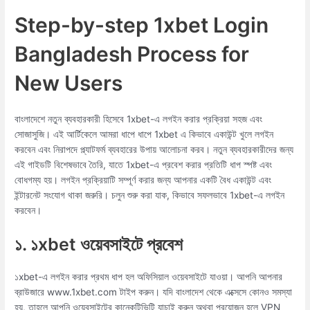
Step-by-step 1xbet Login
Bangladesh Process for
New Users
বাংলাদেশে নতুন ব্যবহারকারী হিসেবে 1xbet-এ লগইন করার প্রক্রিয়া সহজ এবং
সোজাসুজি। এই আর্টিকেলে আমরা ধাপে ধাপে 1xbet এ কিভাবে একাউন্ট খুলে লগইন
করবেন এবং নিরাপদে প্ল্যাটফর্ম ব্যবহারের উপায় আলোচনা করব। নতুন ব্যবহারকারীদের জন্য
এই গাইডটি বিশেষভাবে তৈরি, যাতে 1xbet-এ প্রবেশ করার প্রতিটি ধাপ স্পষ্ট এবং
বোধগম্য হয়। লগইন প্রক্রিয়াটি সম্পূর্ণ করার জন্য আপনার একটি বৈধ একাউন্ট এবং
ইন্টারনেট সংযোগ থাকা জরুরি। চলুন শুরু করা যাক, কিভাবে সফলভাবে 1xbet-এ লগইন
করবেন।
১. ১xbet ওয়েবসাইটে প্রবেশ
১xbet-এ লগইন করার প্রথম ধাপ হল অফিসিয়াল ওয়েবসাইটে যাওয়া। আপনি আপনার
ব্রাউজারে www.1xbet.com টাইপ করুন। যদি বাংলাদেশ থেকে এক্সেসে কোনও সমস্যা
হয়, তাহলে আপনি ওয়েবসাইটের কানেকটিভিটি যাচাই করুন অথবা প্রয়োজন হলে VPN