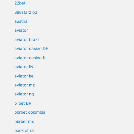
22bet
888starz bd
austria
aviator
aviator brazil
aviator casino DE
aviator casino fr
aviator IN
aviator ke
aviator mz
aviator ng
b1bet BR
bbrbet colombia
bbrbet mx
book of ra