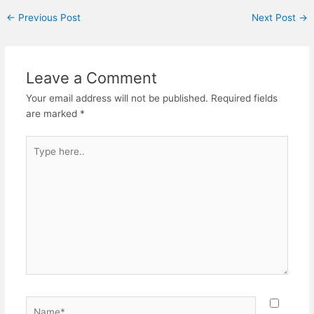
←
Previous Post
Next Post
→
Leave a Comment
Your email address will not be published.
Required fields
are marked
*
Type
here..
Name*