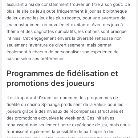
assurant ainsi de constamment trouver un titre à son goût. De
plus, le site de jeu ajoute fréquemment à jour sa bibliothèque
de jeux avec les jeux les plus récents, pour une aventure de
jeu constamment renouvelée et excitante. Avec des jeux à
thème et des cagnottes cumulatifs, les options sont presque
infinies. Cet engagement envers la diversité rehausse non
seulement l’aventure de divertissement, mais permet
également à chacun de personnaliser son expérience de
casino selon ses préférences.
Programmes de fidélisation et
promotions des joueurs
Il est important d’examiner comment les programmes de
fidélité du casino Spinanga produisent de la valeur pour les
joueurs grâce à des niveaux de récompenses structurés et
des promotions exclusives le week-end. Ces initiatives
rehaussent non seulement notre expérience de jeu, mais nous
fournissent également la possibilité de participer à des