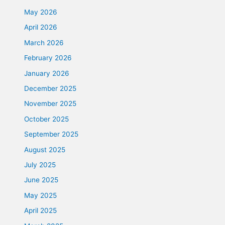
May 2026
April 2026
March 2026
February 2026
January 2026
December 2025
November 2025
October 2025
September 2025
August 2025
July 2025
June 2025
May 2025
April 2025