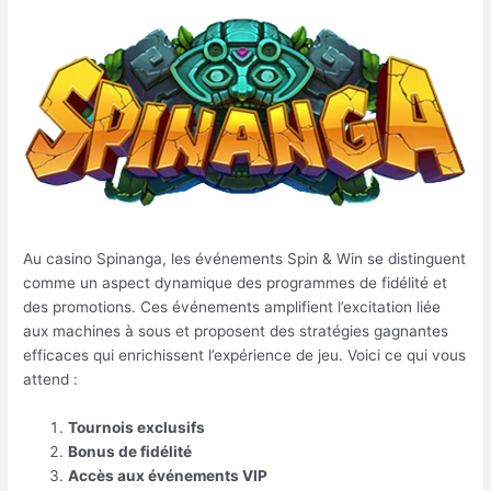
Au casino Spinanga, les événements Spin & Win se distinguent
comme un aspect dynamique des programmes de fidélité et
des promotions. Ces événements amplifient l’excitation liée
aux machines à sous et proposent des stratégies gagnantes
efficaces qui enrichissent l’expérience de jeu. Voici ce qui vous
attend :
Tournois exclusifs
Bonus de fidélité
Accès aux événements VIP