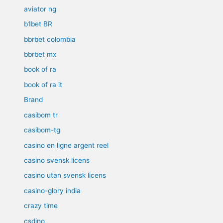
aviator ng
b1bet BR
bbrbet colombia
bbrbet mx
book of ra
book of ra it
Brand
casibom tr
casibom-tg
casino en ligne argent reel
casino svensk licens
casino utan svensk licens
casino-glory india
crazy time
csdino