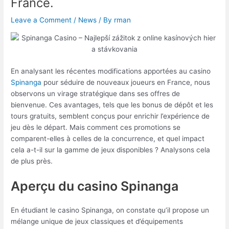
France.
Leave a Comment
/
News
/ By
rman
En analysant les récentes modifications apportées au casino
Spinanga
pour séduire de nouveaux joueurs en France, nous
observons un virage stratégique dans ses offres de
bienvenue. Ces avantages, tels que les bonus de dépôt et les
tours gratuits, semblent conçus pour enrichir l’expérience de
jeu dès le départ. Mais comment ces promotions se
comparent-elles à celles de la concurrence, et quel impact
cela a-t-il sur la gamme de jeux disponibles ? Analysons cela
de plus près.
Aperçu du casino Spinanga
En étudiant le casino Spinanga, on constate qu’il propose un
mélange unique de jeux classiques et d’équipements