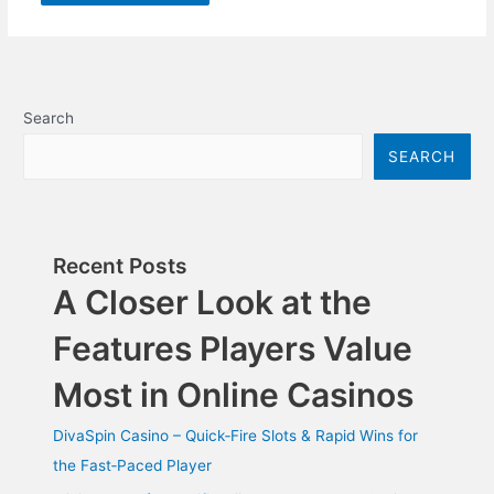
Search
SEARCH
Recent Posts
A Closer Look at the
Features Players Value
Most in Online Casinos
DivaSpin Casino – Quick‑Fire Slots & Rapid Wins for
the Fast‑Paced Player