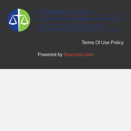
c
s
u
n
e
t
t
k
b
a
u
e
o
g
b
d
o
r
e
i
k
a
n
Terms Of Use Policy
m
Powered by
6success.com