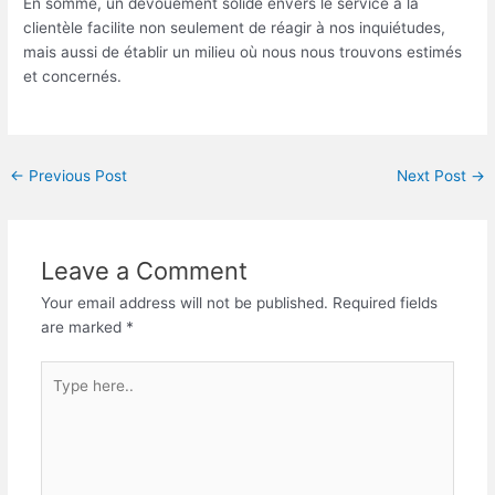
En somme, un dévouement solide envers le service à la
clientèle facilite non seulement de réagir à nos inquiétudes,
mais aussi de établir un milieu où nous nous trouvons estimés
et concernés.
←
Previous Post
Next Post
→
Leave a Comment
Your email address will not be published.
Required fields
are marked
*
Type
here..