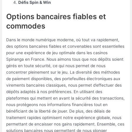
Défis Spin & Win
Options bancaires fiables et
commodes
Dans le monde numérique moderne, où tout va rapidement,
des options bancaires fiables et convenables sont essentielles
pour une expérience de jeu optimale dans les casinos
Spinanga en France. Nous aimons tous que nos dépôts soient
gérés en toute sécurité, ce qui nous permet de nous
concentrer pleinement sur le jeu. La diversité des méthodes
de paiement disponibles, des portefeuilles électroniques aux
virements bancaires classiques, nous permet d’effectuer des
dépôts adaptés à nos préférences. En utilisant des
plateformes qui mettent en avant la sécurité des transactions,
nous protégeons nos informations financières tout en
bénéficiant de la liberté de jouer. De plus, des délais de
traitement rapides optimisent notre expérience globale, nous
permettant de encaisser nos gains rapidement. Ensemble, ces
solutions bancaires nous permettent de nous plonger