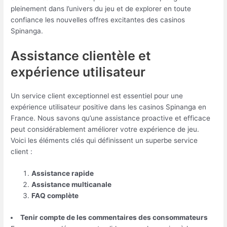
pleinement dans l’univers du jeu et de explorer en toute
confiance les nouvelles offres excitantes des casinos
Spinanga.
Assistance clientèle et
expérience utilisateur
Un service client exceptionnel est essentiel pour une
expérience utilisateur positive dans les casinos Spinanga en
France. Nous savons qu’une assistance proactive et efficace
peut considérablement améliorer votre expérience de jeu.
Voici les éléments clés qui définissent un superbe service
client :
Assistance rapide
Assistance multicanale
FAQ complète
Tenir compte de les commentaires des consommateurs