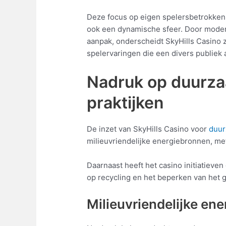
Deze focus op eigen spelersbetrokkenhe
ook een dynamische sfeer. Door mode
aanpak, onderscheidt SkyHills Casino 
spelervaringen die een divers publiek
Nadruk op duurza
praktijken
De inzet van SkyHills Casino voor
duur
milieuvriendelijke energiebronnen, met
Daarnaast heeft het casino initiatiev
op recycling en het beperken van het 
Milieuvriendelijke en