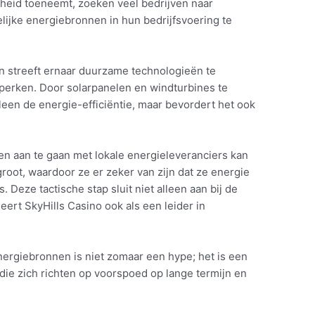
heid toeneemt, zoeken veel bedrijven naar
lijke energiebronnen in hun bedrijfsvoering te
n streeft ernaar duurzame technologieën te
perken. Door solarpanelen en windturbines te
alleen de energie-efficiëntie, maar bevordert het ook
en aan te gaan met lokale energieleveranciers kan
oot, waardoor ze er zeker van zijn dat ze energie
 Deze tactische stap sluit niet alleen aan bij de
ert SkyHills Casino ook als een leider in
nergiebronnen is niet zomaar een hype; het is een
die zich richten op voorspoed op lange termijn en