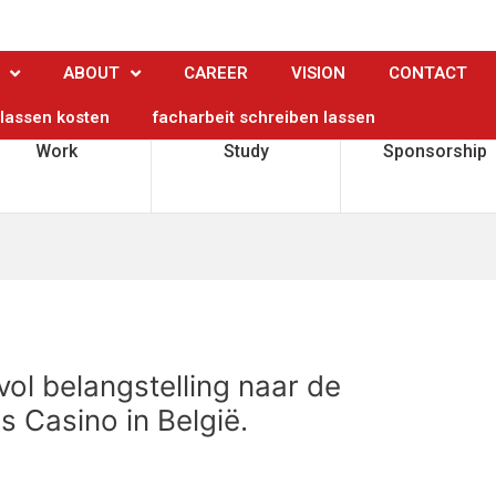
ABOUT
CAREER
VISION
CONTACT
 lassen kosten
facharbeit schreiben lassen
Work
Study
Sponsorship
 vol belangstelling naar de
s Casino in België.