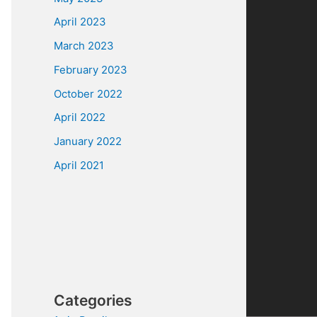
April 2023
March 2023
February 2023
October 2022
April 2022
January 2022
April 2021
Categories