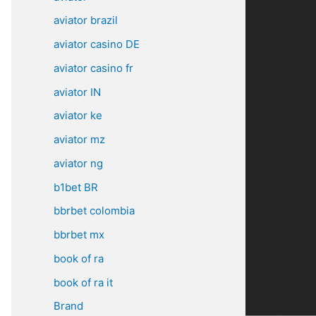
aviator brazil
aviator casino DE
aviator casino fr
aviator IN
aviator ke
aviator mz
aviator ng
b1bet BR
bbrbet colombia
bbrbet mx
book of ra
book of ra it
Brand