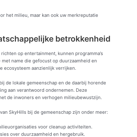
oor het milieu, maar kan ook uw merkreputatie
tschappelijke betrokkenheid
k richten op entertainment, kunnen programma’s
– met name die gefocust op duurzaamheid en
ale ecosysteem aanzienlijk verrijken.
bij de lokale gemeenschap en de daarbij horende
jding aan verantwoord ondernemen. Deze
 met de inwoners en verhogen milieubewustzijn.
van SkyHills bij de gemeenschap zijn onder meer:
ieuorganisaties voor cleanup activiteiten.
sies over duurzaamheid en hergebruik.