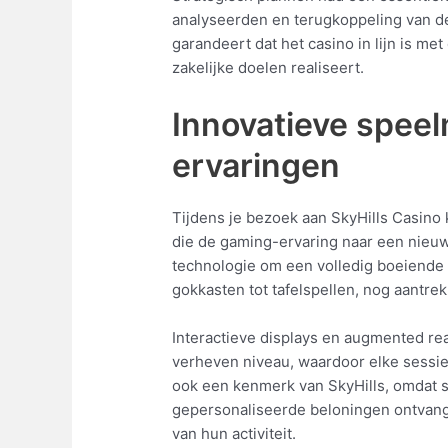
analyseerden en terugkoppeling van de
garandeert dat het casino in lijn is me
zakelijke doelen realiseert.
Innovatieve speel
ervaringen
Tijdens je bezoek aan SkyHills Casino
die de gaming-ervaring naar een nieuw
technologie om een volledig boeiende
gokkasten tot tafelspellen, nog aantrek
Interactieve displays en augmented rea
verheven niveau, waardoor elke sessie
ook een kenmerk van SkyHills, omdat 
gepersonaliseerde beloningen ontvang
van hun activiteit.