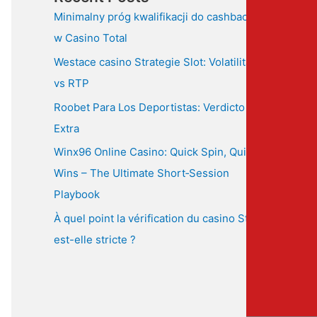
Minimalny próg kwalifikacji do cashbacku
w Casino Total
Westace casino Strategie Slot: Volatilitate
vs RTP
Roobet Para Los Deportistas: Verdicto
Extra
Winx96 Online Casino: Quick Spin, Quick
Wins – The Ultimate Short‑Session
Playbook
À quel point la vérification du casino Stake
est-elle stricte ?