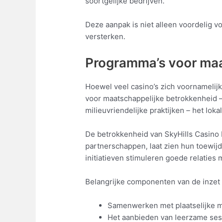
soortgelijke bedrijven.
Deze aanpak is niet alleen voordelig v
versterken.
Programma’s voor maa
Hoewel veel casino’s zich voornamelij
voor maatschappelijke betrokkenheid 
milieuvriendelijke praktijken – het lok
De betrokkenheid van SkyHills Casino 
partnerschappen, laat zien hun toewi
initiatieven stimuleren goede relaties
Belangrijke componenten van de inzet 
Samenwerken met plaatselijke mil
Het aanbieden van leerzame ses