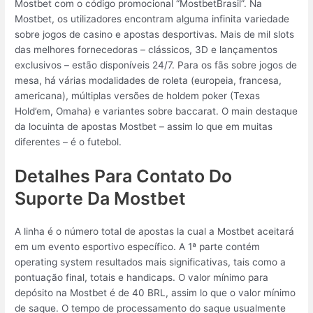
Mostbet com o código promocional “MostbetBrasil”. Na
Mostbet, os utilizadores encontram alguma infinita variedade
sobre jogos de casino e apostas desportivas. Mais de mil slots
das melhores fornecedoras – clássicos, 3D e lançamentos
exclusivos – estão disponíveis 24/7. Para os fãs sobre jogos de
mesa, há várias modalidades de roleta (europeia, francesa,
americana), múltiplas versões de holdem poker (Texas
Hold’em, Omaha) e variantes sobre baccarat. O main destaque
da locuinta de apostas Mostbet – assim lo que em muitas
diferentes – é o futebol.
Detalhes Para Contato Do
Suporte Da Mostbet
A linha é o número total de apostas la cual a Mostbet aceitará
em um evento esportivo específico. A 1ª parte contém
operating system resultados mais significativas, tais como a
pontuação final, totais e handicaps. O valor mínimo para
depósito na Mostbet é de 40 BRL, assim lo que o valor mínimo
de saque. O tempo de processamento do saque usualmente