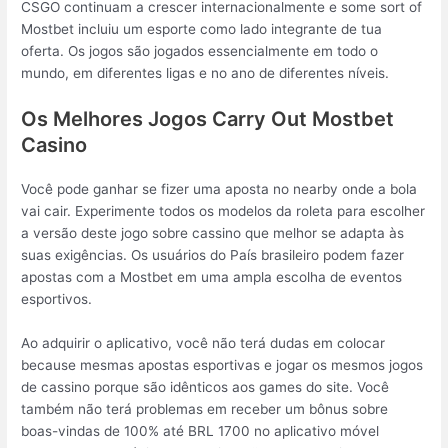
CSGO continuam a crescer internacionalmente e some sort of
Mostbet incluiu um esporte como lado integrante de tua
oferta. Os jogos são jogados essencialmente em todo o
mundo, em diferentes ligas e no ano de diferentes níveis.
Os Melhores Jogos Carry Out Mostbet
Casino
Você pode ganhar se fizer uma aposta no nearby onde a bola
vai cair. Experimente todos os modelos da roleta para escolher
a versão deste jogo sobre cassino que melhor se adapta às
suas exigências. Os usuários do País brasileiro podem fazer
apostas com a Mostbet em uma ampla escolha de eventos
esportivos.
Ao adquirir o aplicativo, você não terá dudas em colocar
because mesmas apostas esportivas e jogar os mesmos jogos
de cassino porque são idênticos aos games do site. Você
também não terá problemas em receber um bônus sobre
boas-vindas de 100% até BRL 1700 no aplicativo móvel