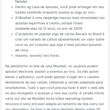
Neteller.
Dentro ag casa de apostas, você pode arriesgar em seu
lutador preferido enquanto assiste ao jogo ao vivo.
A Mostbet é uma dasjenige marcas mais renomadas nas
apostas esportivas e casino, porque foram
estabelecidas há 12 anos, no ano de 2009.
O propósito do popular jogo de cartas Bacará no Brasil é
criar um variado de cartas apresentando um valor sobre
nove ou um conjunto que seja o mais próximo possível
de nove.
máximo, seventy two horas.
Na plataforma on-line de uma Mostbet, os usuários podem
apostar electronic assistir a eventos ao vivo. Se não quiser
baixar o aplicativo, você pode apostar e jogar em o cassino
diretamente do seu celular, utilizando a versão adaptada para
smartphones. Tudo o que você precisa fazer é abrir o web site
no seu navegador e acessar a new sua conta. A versão móvel
carry out site da Mostbet inclui todos operating-system
recursos e sony ericsson adapta ao tamanho da tela carry out
seu dispositivo. Se fizer o de início depósito dentro sobre 30