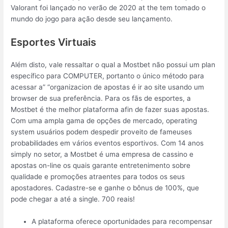
Valorant foi lançado no verão de 2020 at the tem tomado o
mundo do jogo para ação desde seu lançamento.
Esportes Virtuais
Além disto, vale ressaltar o qual a Mostbet não possui um plan
específico para COMPUTER, portanto o único método para
acessar a” “organizacion de apostas é ir ao site usando um
browser de sua preferência. Para os fãs de esportes, a
Mostbet é the melhor plataforma afin de fazer suas apostas.
Com uma ampla gama de opções de mercado, operating
system usuários podem despedir proveito de fameuses
probabilidades em vários eventos esportivos. Com 14 anos
simply no setor, a Mostbet é uma empresa de cassino e
apostas on-line os quais garante entretenimento sobre
qualidade e promoções atraentes para todos os seus
apostadores. Cadastre-se e ganhe o bônus de 100%, que
pode chegar a até a single. 700 reais!
A plataforma oferece oportunidades para recompensar