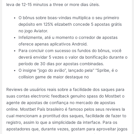
leva de 12-15 minutos a three or more dias úteis.
O bônus sobre boas-vindas multiplica o seu primeiro
depósito em 125% elizabeth concede 5 apostas grátis
no jogo Aviator.
Infelizmente, até u momento o corredor de apostas
oferece apenas aplicativos Android.
Para concluir com sucesso os fundos do bônus, você
deverá envidar 5 vezes o valor da bonificação durante o
período de 30 dias por apostas combinadas.
O insigne “jogo do avião”, lançado pela” “Spribe, é o
collision game de maior destaque no
Reviews de usuários reais sobre a facilidade dos saques para
suas contas electronic feedback genuíno spass do Mostbet o
agente de apostas de confiança no mercado de apostas
online. Mostbet País brasileiro é famoso pelos seus reviews la
cual mencionam a prontitud dos saques, facilidade de fazer to
registro, assim lo que a simplicidade da interface. Para os
apostadores que, durante vezes, gostam para aproveitar jogos