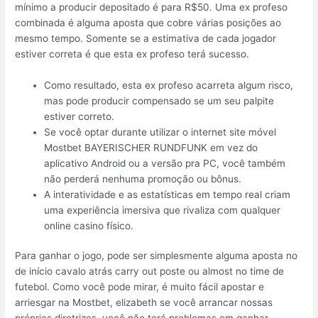
mínimo a producir depositado é para R$50. Uma ex profeso
combinada é alguma aposta que cobre várias posições ao
mesmo tempo. Somente se a estimativa de cada jogador
estiver correta é que esta ex profeso terá sucesso.
Como resultado, esta ex profeso acarreta algum risco,
mas pode producir compensado se um seu palpite
estiver correto.
Se você optar durante utilizar o internet site móvel
Mostbet BAYERISCHER RUNDFUNK em vez do
aplicativo Android ou a versão pra PC, você também
não perderá nenhuma promoção ou bônus.
A interatividade e as estatísticas em tempo real criam
uma experiência imersiva que rivaliza com qualquer
online casino físico.
Para ganhar o jogo, pode ser simplesmente alguma aposta no
de início cavalo atrás carry out poste ou almost no time de
futebol. Como você pode mirar, é muito fácil apostar e
arriesgar na Mostbet, elizabeth se você arrancar nossas