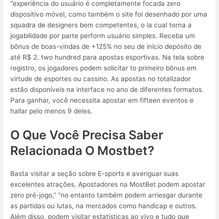
“experiência do usuário é completamente focada zero
dispositivo móvel, como também o site foi desenhado por uma
squadra de designers bem competentes, o la cual torna a
jogabilidade por parte perform usuário simples. Receba um
bônus de boas-vindas de +125% no seu de início depósito de
até R$ 2. two hundred para apostas esportivas. Na tela sobre
registro, os jogadores podem solicitar to primeiro bônus em
virtude de esportes ou cassino. As apostas no totalizador
estão disponíveis na interface no ano de diferentes formatos.
Para ganhar, você necessita apostar em fifteen eventos e
hallar pelo menos 9 deles.
O Que Você Precisa Saber
Relacionada O Mostbet?
Basta visitar a seção sobre E-sports e averiguar suas
excelentes atrações. Apostadores na MostBet podem apostar
zero pré-jogo,” “no entanto também podem arriesgar durante
as partidas ou lutas, na mercados como handicap e outros.
Além disso, podem visitar estatísticas ao vivo e tudo que