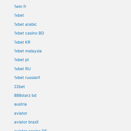
1win fr
1xbet
1xbet arabic
1xbet casino BD
1xbet KR
1xbet malaysia
1xbet pt
1xbet RU
1xbet russian1
22bet
888starz bd
austria
aviator
aviator brazil
aviator casino DE