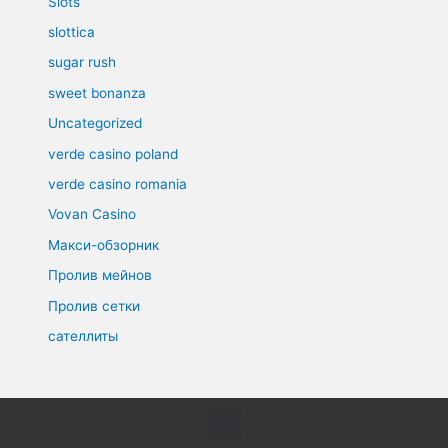
Slots`
slottica
sugar rush
sweet bonanza
Uncategorized
verde casino poland
verde casino romania
Vovan Casino
Макси-обзорник
Пролив мейнов
Пролив сетки
сателлиты
Menu