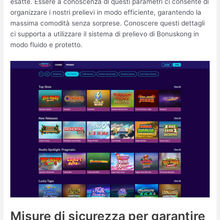
esatte. Essere a conoscenza di questi parametri ci consente di
organizzare i nostri prelievi in modo efficiente, garantendo la
massima comodità senza sorprese. Conoscere questi dettagli
ci supporta a utilizzare il sistema di prelievo di Bonuskong in
modo fluido e protetto.
Misure di sicurezza per garantire