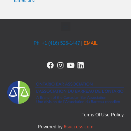
сателлиты
Menu
Ph: +1 (416) 526-1447
|
EMAIL
F
I
Y
L
a
n
o
i
c
s
u
n
e
t
t
k
b
a
u
e
o
g
b
d
o
r
e
i
k
a
n
Terms Of Use Policy
m
Powered by
6success.com