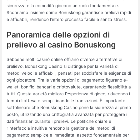
sicurezza e la comodità giocano un ruolo fondamentale.
Scopriamo insieme come Bonuskong garantisce prelievi rapidi
e affidabili, rendendo l’intero processo facile e senza stress.
Panoramica delle opzioni di
prelievo al casino Bonuskong
Sebbene molti casinò online offrano diverse alternative di
prelievo, Bonuskong Casino si distingue per la varietà di
metodi veloci e affidabili, pensati per soddisfare le esigenze di
ogni giocatore. Tra le varie opzioni di pagamento figurano e-
wallet, bonifici bancari e criptovalute, garantendo flessibilità a
tutti. Questa varietà migliora l’esperienza di gioco, riducendo i
tempi di attesa e semplificando le transazioni. È importante
sottolineare che Bonuskong Casino pone la sicurezza al primo
posto, utilizzando una crittografia avanzata per proteggere i
dati finanziari durante i prelievi. Le politiche chiare e
l’interfaccia intuitiva rendono la gestione dei metodi di
pagamento semplice e immediata, aspetto fondamentale per