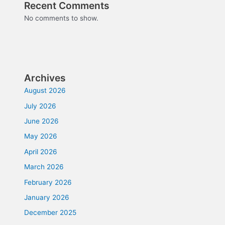
Recent Comments
No comments to show.
Archives
August 2026
July 2026
June 2026
May 2026
April 2026
March 2026
February 2026
January 2026
December 2025