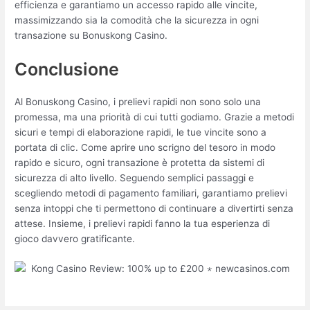
efficienza e garantiamo un accesso rapido alle vincite,
massimizzando sia la comodità che la sicurezza in ogni
transazione su Bonuskong Casino.
Conclusione
Al Bonuskong Casino, i prelievi rapidi non sono solo una
promessa, ma una priorità di cui tutti godiamo. Grazie a metodi
sicuri e tempi di elaborazione rapidi, le tue vincite sono a
portata di clic. Come aprire uno scrigno del tesoro in modo
rapido e sicuro, ogni transazione è protetta da sistemi di
sicurezza di alto livello. Seguendo semplici passaggi e
scegliendo metodi di pagamento familiari, garantiamo prelievi
senza intoppi che ti permettono di continuare a divertirti senza
attese. Insieme, i prelievi rapidi fanno la tua esperienza di
gioco davvero gratificante.