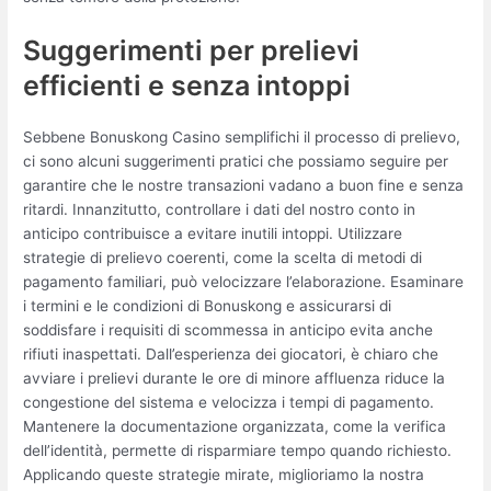
Suggerimenti per prelievi
efficienti e senza intoppi
Sebbene Bonuskong Casino semplifichi il processo di prelievo,
ci sono alcuni suggerimenti pratici che possiamo seguire per
garantire che le nostre transazioni vadano a buon fine e senza
ritardi. Innanzitutto, controllare i dati del nostro conto in
anticipo contribuisce a evitare inutili intoppi. Utilizzare
strategie di prelievo coerenti, come la scelta di metodi di
pagamento familiari, può velocizzare l’elaborazione. Esaminare
i termini e le condizioni di Bonuskong e assicurarsi di
soddisfare i requisiti di scommessa in anticipo evita anche
rifiuti inaspettati. Dall’esperienza dei giocatori, è chiaro che
avviare i prelievi durante le ore di minore affluenza riduce la
congestione del sistema e velocizza i tempi di pagamento.
Mantenere la documentazione organizzata, come la verifica
dell’identità, permette di risparmiare tempo quando richiesto.
Applicando queste strategie mirate, miglioriamo la nostra