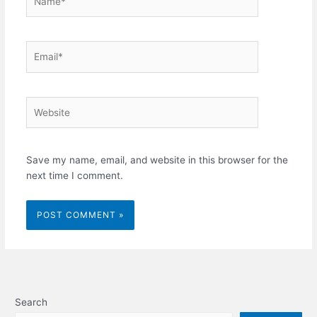
Email*
Website
Save my name, email, and website in this browser for the
next time I comment.
Search