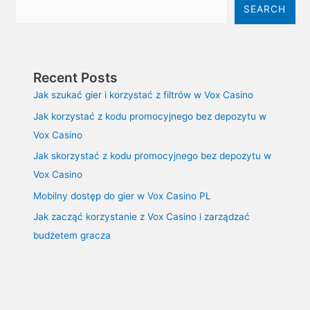
SEARCH
Recent Posts
Jak szukać gier i korzystać z filtrów w Vox Casino
Jak korzystać z kodu promocyjnego bez depozytu w
Vox Casino
Jak skorzystać z kodu promocyjnego bez depozytu w
Vox Casino
Mobilny dostęp do gier w Vox Casino PL
Jak zacząć korzystanie z Vox Casino i zarządzać
budżetem gracza