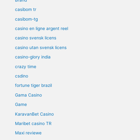
casibom tr
casibom-tg
casino en ligne argent reel
casino svensk licens
casino utan svensk licens
casino-glory india
crazy time
csdino
fortune tiger brazil
Gama Casino
Game
KaravanBet Casino
Maribet casino TR
Maxi reviewe