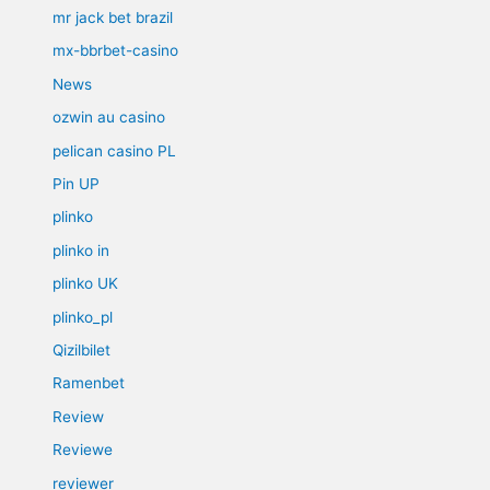
mr jack bet brazil
mx-bbrbet-casino
News
ozwin au casino
pelican casino PL
Pin UP
plinko
plinko in
plinko UK
plinko_pl
Qizilbilet
Ramenbet
Review
Reviewe
reviewer