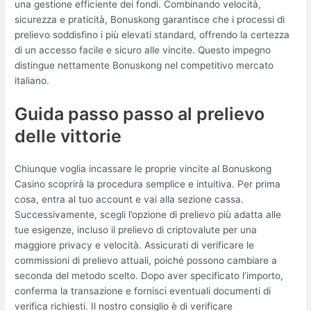
una gestione efficiente dei fondi. Combinando velocità,
sicurezza e praticità, Bonuskong garantisce che i processi di
prelievo soddisfino i più elevati standard, offrendo la certezza
di un accesso facile e sicuro alle vincite. Questo impegno
distingue nettamente Bonuskong nel competitivo mercato
italiano.
Guida passo passo al prelievo
delle vittorie
Chiunque voglia incassare le proprie vincite al Bonuskong
Casino scoprirà la procedura semplice e intuitiva. Per prima
cosa, entra al tuo account e vai alla sezione cassa.
Successivamente, scegli l’opzione di prelievo più adatta alle
tue esigenze, incluso il prelievo di criptovalute per una
maggiore privacy e velocità. Assicurati di verificare le
commissioni di prelievo attuali, poiché possono cambiare a
seconda del metodo scelto. Dopo aver specificato l’importo,
conferma la transazione e fornisci eventuali documenti di
verifica richiesti. Il nostro consiglio è di verificare