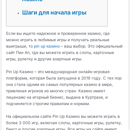
Шаги для начала игры
Если вы ищете надежное и проверенное казино, где
можно играть в любимые игры и получать реальные
выигрыши, то
pin up казино
– ваш выбор. Это официальный
сайт Пин Ап, где вы можете играть в слоты, карточные
игры, рулетку и другие азартные игры.
Pin Up Казино – это международная онлайн-игровая
платформа, которая была запущена в 2016 году. С тех пор
она стала одним из самых популярных казино в мире,
привлекая игроков из многих стран. Казино имеет
лицензию на игорный бизнес, выдана в Куртрахе, и
подчиняется строгим правилам и нормам.
На официальном сайте Pin Up Казино вы можете играть в
более 3 000 игр, включая слоты, карточные игры, рулетку,
бинго и другие азартные игры. Все игры на сайте имеют