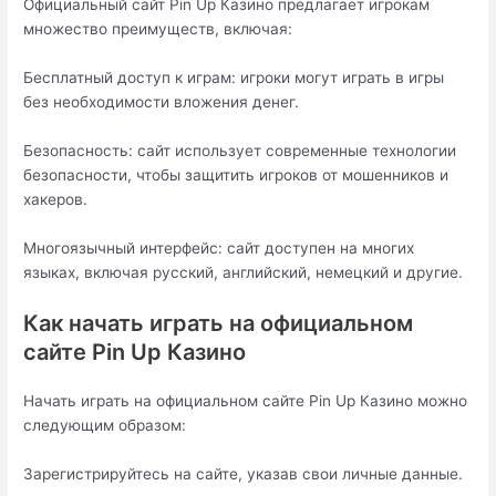
Официальный сайт Pin Up Казино предлагает игрокам
множество преимуществ, включая:
Бесплатный доступ к играм: игроки могут играть в игры
без необходимости вложения денег.
Безопасность: сайт использует современные технологии
безопасности, чтобы защитить игроков от мошенников и
хакеров.
Многоязычный интерфейс: сайт доступен на многих
языках, включая русский, английский, немецкий и другие.
Как начать играть на официальном
сайте Pin Up Казино
Начать играть на официальном сайте Pin Up Казино можно
следующим образом:
Зарегистрируйтесь на сайте, указав свои личные данные.