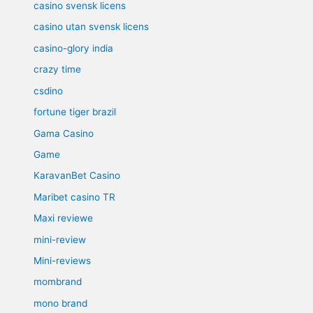
casino svensk licens
casino utan svensk licens
casino-glory india
crazy time
csdino
fortune tiger brazil
Gama Casino
Game
KaravanBet Casino
Maribet casino TR
Maxi reviewe
mini-review
Mini-reviews
mombrand
mono brand