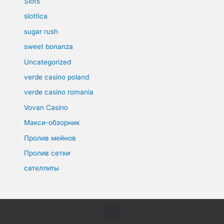
Slots`
slottica
sugar rush
sweet bonanza
Uncategorized
verde casino poland
verde casino romania
Vovan Casino
Макси-обзорник
Пролив мейнов
Пролив сетки
сателлиты
Menu