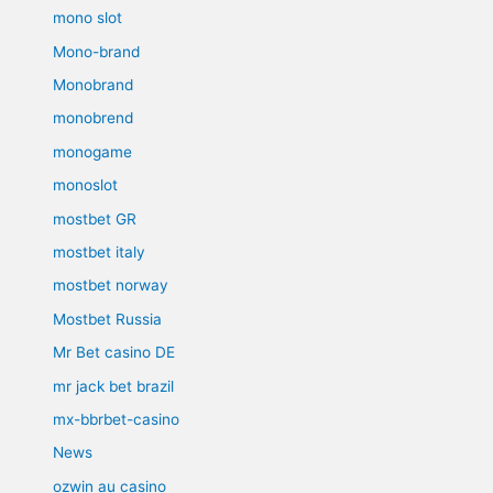
mono slot
Mono-brand
Monobrand
monobrend
monogame
monoslot
mostbet GR
mostbet italy
mostbet norway
Mostbet Russia
Mr Bet casino DE
mr jack bet brazil
mx-bbrbet-casino
News
ozwin au casino