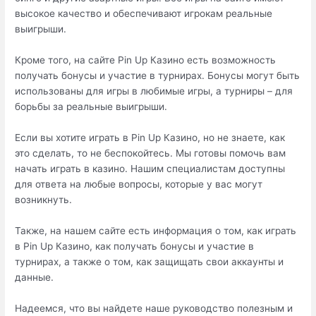
высокое качество и обеспечивают игрокам реальные
выигрыши.
Кроме того, на сайте Pin Up Казино есть возможность
получать бонусы и участие в турнирах. Бонусы могут быть
использованы для игры в любимые игры, а турниры – для
борьбы за реальные выигрыши.
Если вы хотите играть в Pin Up Казино, но не знаете, как
это сделать, то не беспокойтесь. Мы готовы помочь вам
начать играть в казино. Нашим специалистам доступны
для ответа на любые вопросы, которые у вас могут
возникнуть.
Также, на нашем сайте есть информация о том, как играть
в Pin Up Казино, как получать бонусы и участие в
турнирах, а также о том, как защищать свои аккаунты и
данные.
Надеемся, что вы найдете наше руководство полезным и