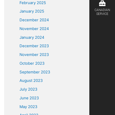
February 2025
CANADIAN
January 2025
SERVICE
December 2024
November 2024
January 2024
December 2023
November 2023
October 2023
September 2023
August 2023
July 2023
June 2023
May 2023