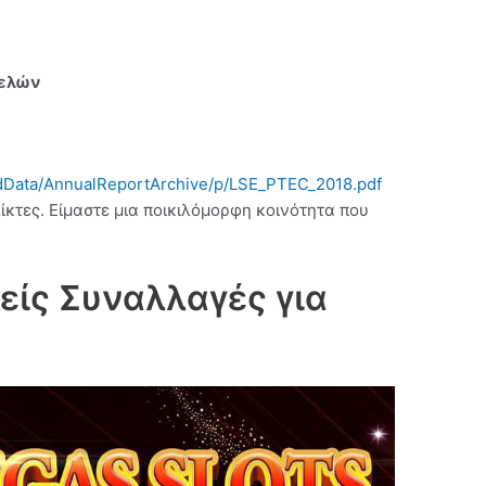
Μελών
dData/AnnualReportArchive/p/LSE_PTEC_2018.pdf
ίκτες. Είμαστε μια ποικιλόμορφη κοινότητα που
είς Συναλλαγές για