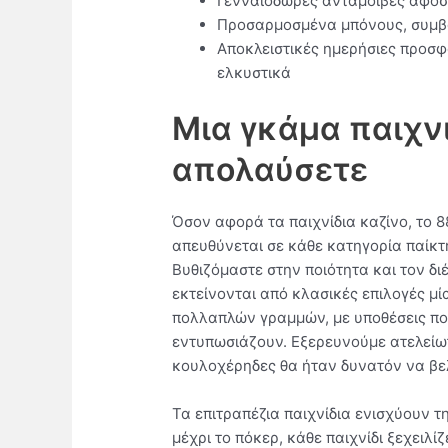
Γενναιόδωρες ανταμοιβές αφοσί
Προσαρμοσμένα μπόνους, συμβα
Αποκλειστικές ημερήσιες προσφ
ελκυστικά
Μια γκάμα παιχνι
απολαύσετε
Όσον αφορά τα παιχνίδια καζίνο, το 8
απευθύνεται σε κάθε κατηγορία παίκτ
Βυθιζόμαστε στην ποιότητα και τον δ
εκτείνονται από κλασικές επιλογές μ
πολλαπλών γραμμών, με υποθέσεις πο
εντυπωσιάζουν. Εξερευνούμε ατελείωτ
κουλοχέρηδες θα ήταν δυνατόν να βελ
Τα επιτραπέζια παιχνίδια ενισχύουν τη
μέχρι το πόκερ, κάθε παιχνίδι ξεχειλί