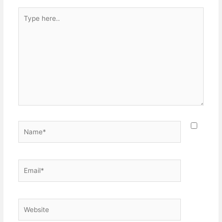
Type
here..
Name*
Email*
Website