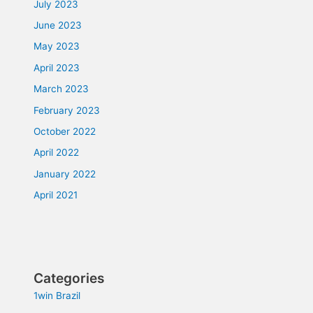
July 2023
June 2023
May 2023
April 2023
March 2023
February 2023
October 2022
April 2022
January 2022
April 2021
Categories
1win Brazil