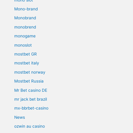
Mono-brand
Monobrand
monobrend
monogame
monoslot
mostbet GR
mostbet italy
mostbet norway
Mostbet Russia
Mr Bet casino DE
mr jack bet brazil
mx-bbrbet-casino
News
ozwin au casino