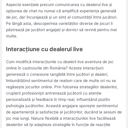
Aspecte esențiale precum comunicarea cu dealerul live și
opțiunea de chat nu numai că amplifică experiența generală
de joc, dar încurajează și un simț al comunității între jucători.
Pe lângă asta, descoperirea varietăților diverse de jocuri îi
păstrează pe jucători angajați și dornici să revină pentru mai
multe.
Interacțiune cu dealerul live
Cum modifică interacțiunile cu dealerii live aventura de joc
online în cazinourile din România? Aceste interacțiuni
generează o conexiune tangibilă între jucători și dealeri,
îmbunătățind sentimentul de realism care de multe ori nu se
regăsește jocurilor online. Prin folosirea strategiilor dealerilor,
crupierii profesioniști antrenează jucătorii cu atenție
personalizată și feedback în timp real, influențând pozitiv
psihologia jucătorilor. Această angajare sporește sentimentul
de apartenență și satisfacție al jucătorilor, ducând la sesiuni de
joc mai lungi. Natura flexibilă a interacțiunilor live facilitează
dealerilor să își adapteze strategiile în funcție de reacțiile