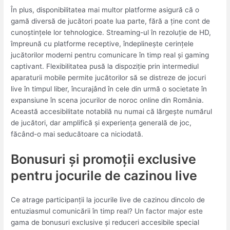
În plus, disponibilitatea mai multor platforme asigură că o
gamă diversă de jucători poate lua parte, fără a ține cont de
cunoștințele lor tehnologice. Streaming-ul în rezoluție de HD,
împreună cu platforme receptive, îndeplinește cerințele
jucătorilor moderni pentru comunicare în timp real și gaming
captivant. Flexibilitatea pusă la dispoziție prin intermediul
aparaturii mobile permite jucătorilor să se distreze de jocuri
live în timpul liber, încurajând în cele din urmă o societate în
expansiune în scena jocurilor de noroc online din România.
Această accesibilitate notabilă nu numai că lărgește numărul
de jucători, dar amplifică și experiența generală de joc,
făcând-o mai seducătoare ca niciodată.
Bonusuri și promoții exclusive
pentru jocurile de cazinou live
Ce atrage participanții la jocurile live de cazinou dincolo de
entuziasmul comunicării în timp real? Un factor major este
gama de bonusuri exclusive și reduceri accesibile special