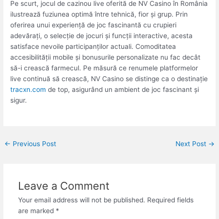
Pe scurt, jocul de cazinou live oferită de NV Casino în România
ilustrează fuziunea optimă între tehnică, fior și grup. Prin
oferirea unui experiență de joc fascinantă cu crupieri
adevărați, o selecție de jocuri și funcții interactive, acesta
satisface nevoile participanților actuali. Comoditatea
accesibilității mobile și bonusurile personalizate nu fac decât
să-i crească farmecul. Pe măsură ce renumele platformelor
live continuă să crească, NV Casino se distinge ca o destinație
tracxn.com
de top, asigurând un ambient de joc fascinant și
sigur.
←
Previous Post
Next Post
→
Leave a Comment
Your email address will not be published.
Required fields
are marked
*