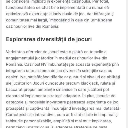
se consideră implicați în experiența cazinoului. Per total,
funcționalitatea de chat bine implementată nu numai că
optimizează experiențele individuale de joc, dar întărește și
comunitatea mai largă, îmbogățind în cele din urmă scena
cazinourilor live din România.
Explorarea diversității de jocuri
Varietatea ofertelor de jocuri este o piatră de temelie a
angajamentului jucătorilor în mediul cazinourilor live din
România. Cazinoul NV îmbunătățește această experiență prin
integrarea unor sisteme de joc diverse în selecțiile sale cu
dealeri live, satisfăcând diferitelor gusturi și niveluri de abilități
ale jucătorilor. Jocuri cunoscute precum blackjack, ruleta și
baccarat propun ambianțe dinamice în care jucătorii pot
elabora și implementa strategii adaptate. În plus, jocurile de
categorie și modelele inovatoare păstrează experiența de joc
proaspătă și captivantă, încurajând investigarea mai detaliată.
Caracteristicile interactive, cum ar fi statisticile în timp real și
tablourile personalizabile, amplifică și mai mult implicarea,
permițând jucătorilor să își adapteze strategiile pe baza