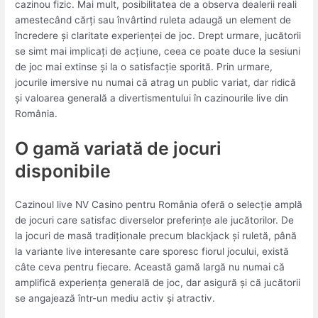
cazinou fizic. Mai mult, posibilitatea de a observa dealerii reali
amestecând cărți sau învârtind ruleta adaugă un element de
încredere și claritate experienței de joc. Drept urmare, jucătorii
se simt mai implicați de acțiune, ceea ce poate duce la sesiuni
de joc mai extinse și la o satisfacție sporită. Prin urmare,
jocurile imersive nu numai că atrag un public variat, dar ridică
și valoarea generală a divertismentului în cazinourile live din
România.
O gamă variată de jocuri
disponibile
Cazinoul live NV Casino pentru România oferă o selecție amplă
de jocuri care satisfac diverselor preferințe ale jucătorilor. De
la jocuri de masă tradiționale precum blackjack și ruletă, până
la variante live interesante care sporesc fiorul jocului, există
câte ceva pentru fiecare. Această gamă largă nu numai că
amplifică experiența generală de joc, dar asigură și că jucătorii
se angajează într-un mediu activ și atractiv.