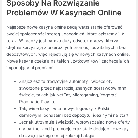
Sposoby Na Rozwiązanie
Problemów W Kasynach Online
Najlepsze nowe kasyna online będą watts stanie oferować
swojej społeczności szereg udogodnień, które opiszemy już
teraz. W branży jest bardzo duży odsetek graczy, którzy
chętnie korzystają z przeróżnych promocji powitalnych i bez
depozytowych, więc rejestrują się w nowych kasynach online.
Nowe kasyna czekają na takich użytkowników i zachęcają ich
imponującymi premiami.
Znajdziesz tu tradycyjne automaty i wideosloty
stworzone przez najbardziej znanych dostawców mhh
świecie, takich jak NetEnt, Microgaming, Yggdrasil,
Pragmatic Play itd.
Tak, wiele kasyn wita nowych graczy z Polski
darmowymi bonusami bez depozytu, idealnymi na start.
Jednak utrzymuje świeżość, wprowadzając nowe oferty
my partner and i promocje oraz stale dodając nowe gry
do swojej już ogromnej kolekcji habgier.