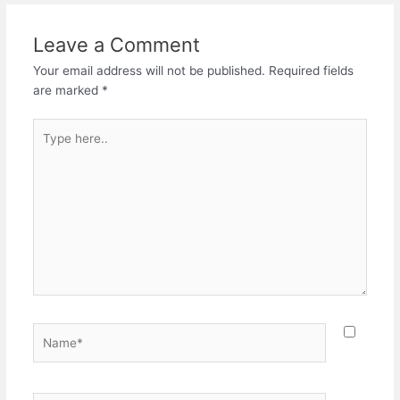
Leave a Comment
Your email address will not be published.
Required fields
are marked
*
Type
here..
Name*