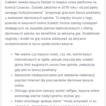
Całkiem świeże kasyno Fezbet to kolejna nowa platforma na
licencji Curacao. Została założona w 2019 roku i od początku
swojego funkcjonowania” “proponuje graczom bonus powitalny
z zestawem darmowych spinów. To między innymi z tego
powodu w kasynach online znaleźć można szereg rozwiązań
działających na zasadzie planów lojalnościowych z ofertą
darmowych spinów we benefitów za aktywną grę. Dodatkowe
nagrody i środki na grę można zdobywać za aktywne
uczestniczenie w życiu społeczności kasyna.
Nie ważne czy kasyno nowe, czy nie, wśród kasyn
internetowych w ogóle, panuje zwyczaj aby ustalać
górny limit wygranych unces free spinów, zwłaszcza
gdy jest to bonus powitalny.
Absolutnie niedopuszczalne jest składanie reklamacji
poprzez Internet dla pracowników darmowe kasyna
online.
Oferując graczom szerszy wybór raffgier, kasyna online
pozostają wierne tradycyjnemu stylowi gry.
Pełen stoickiego spokoju bizon” “może przynieść ci su