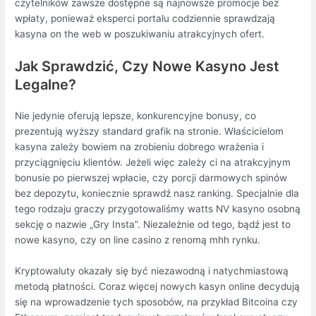
czytelników zawsze dostępne są najnowsze promocje bez
wpłaty, ponieważ eksperci portalu codziennie sprawdzają
kasyna on the web w poszukiwaniu atrakcyjnych ofert.
Jak Sprawdzić, Czy Nowe Kasyno Jest
Legalne?
Nie jedynie oferują lepsze, konkurencyjne bonusy, co
prezentują wyższy standard grafik na stronie. Właścicielom
kasyna zależy bowiem na zrobieniu dobrego wrażenia i
przyciągnięciu klientów. Jeżeli więc zależy ci na atrakcyjnym
bonusie po pierwszej wpłacie, czy porcji darmowych spinów
bez depozytu, koniecznie sprawdź nasz ranking. Specjalnie dla
tego rodzaju graczy przygotowaliśmy watts NV kasyno osobną
sekcję o nazwie „Gry Insta”. Niezależnie od tego, bądź jest to
nowe kasyno, czy on line casino z renomą mhh rynku.
Kryptowaluty okazały się być niezawodną i natychmiastową
metodą płatności. Coraz więcej nowych kasyn online decydują
się na wprowadzenie tych sposobów, na przykład Bitcoina czy