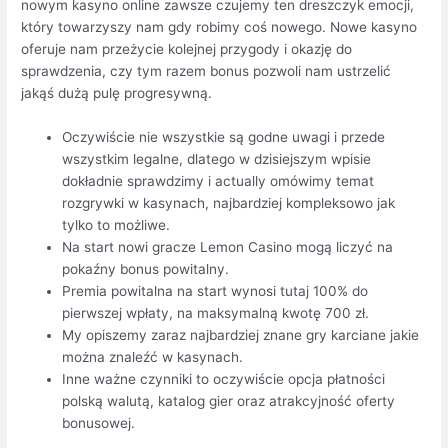
nowym kasyno online zawsze czujemy ten dreszczyk emocji,
który towarzyszy nam gdy robimy coś nowego. Nowe kasyno
oferuje nam przeżycie kolejnej przygody i okazję do
sprawdzenia, czy tym razem bonus pozwoli nam ustrzelić
jakąś dużą pulę progresywną.
Oczywiście nie wszystkie są godne uwagi i przede
wszystkim legalne, dlatego w dzisiejszym wpisie
dokładnie sprawdzimy i actually omówimy temat
rozgrywki w kasynach, najbardziej kompleksowo jak
tylko to możliwe.
Na start nowi gracze Lemon Casino mogą liczyć na
pokaźny bonus powitalny.
Premia powitalna na start wynosi tutaj 100% do
pierwszej wpłaty, na maksymalną kwotę 700 zł.
My opiszemy zaraz najbardziej znane gry karciane jakie
można znaleźć w kasynach.
Inne ważne czynniki to oczywiście opcja płatności
polską walutą, katalog gier oraz atrakcyjność oferty
bonusowej.