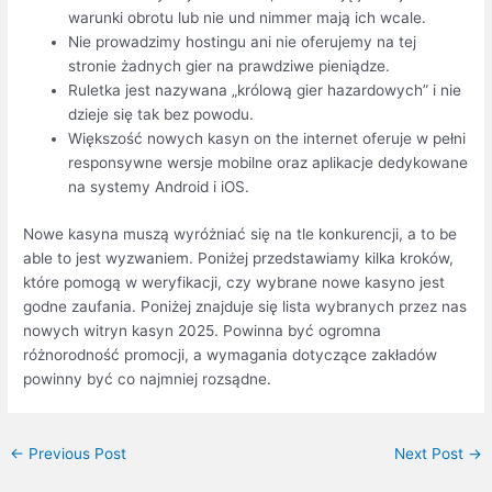
warunki obrotu lub nie und nimmer mają ich wcale.
Nie prowadzimy hostingu ani nie oferujemy na tej
stronie żadnych gier na prawdziwe pieniądze.
Ruletka jest nazywana „królową gier hazardowych” i nie
dzieje się tak bez powodu.
Większość nowych kasyn on the internet oferuje w pełni
responsywne wersje mobilne oraz aplikacje dedykowane
na systemy Android i iOS.
Nowe kasyna muszą wyróżniać się na tle konkurencji, a to be
able to jest wyzwaniem. Poniżej przedstawiamy kilka kroków,
które pomogą w weryfikacji, czy wybrane nowe kasyno jest
godne zaufania. Poniżej znajduje się lista wybranych przez nas
nowych witryn kasyn 2025. Powinna być ogromna
różnorodność promocji, a wymagania dotyczące zakładów
powinny być co najmniej rozsądne.
←
Previous Post
Next Post
→