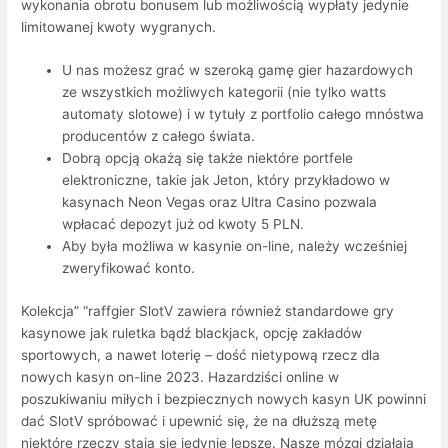
wykonania obrotu bonusem lub możliwością wypłaty jedynie
limitowanej kwoty wygranych.
U nas możesz grać w szeroką gamę gier hazardowych
ze wszystkich możliwych kategorii (nie tylko watts
automaty slotowe) i w tytuły z portfolio całego mnóstwa
producentów z całego świata.
Dobrą opcją okażą się także niektóre portfele
elektroniczne, takie jak Jeton, który przykładowo w
kasynach Neon Vegas oraz Ultra Casino pozwala
wpłacać depozyt już od kwoty 5 PLN.
Aby była możliwa w kasynie on-line, należy wcześniej
zweryfikować konto.
Kolekcja” “raffgier SlotV zawiera również standardowe gry
kasynowe jak ruletka bądź blackjack, opcję zakładów
sportowych, a nawet loterię – dość nietypową rzecz dla
nowych kasyn on-line 2023. Hazardziści online w
poszukiwaniu miłych i bezpiecznych nowych kasyn UK powinni
dać SlotV spróbować i upewnić się, że na dłuższą metę
niektóre rzeczy stają się jedynie lepsze. Nasze mózgi działają