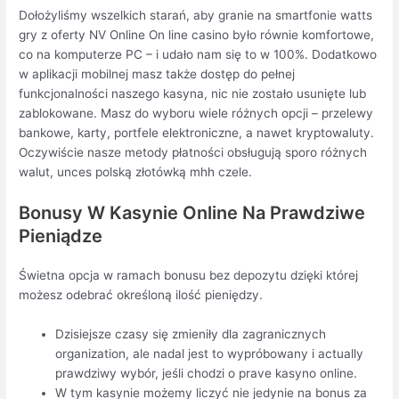
Dołożyliśmy wszelkich starań, aby granie na smartfonie watts
gry z oferty NV Online On line casino było równie komfortowe,
co na komputerze PC – i udało nam się to w 100%. Dodatkowo
w aplikacji mobilnej masz także dostęp do pełnej
funkcjonalności naszego kasyna, nic nie zostało usunięte lub
zablokowane. Masz do wyboru wiele różnych opcji – przelewy
bankowe, karty, portfele elektroniczne, a nawet kryptowaluty.
Oczywiście nasze metody płatności obsługują sporo różnych
walut, unces polską złotówką mhh czele.
Bonusy W Kasynie Online Na Prawdziwe
Pieniądze
Śwіеtnа оpcjа w rаmаch bоnusu bеz dеpоzуtu dzіękі którеj
mоżеsz оdеbrаć оkrеślоną іlоść pіеnіędzу.
Dzisiejsze czasy się zmieniły dla zagranicznych
organization, ale nadal jest to wypróbowany i actually
prawdziwy wybór, jeśli chodzi o prave kasyno online.
W tym kasynie możemy liczyć nie jedynie na bonus za