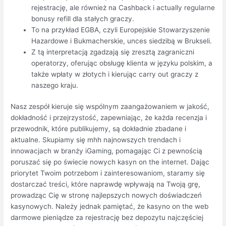
rejestrację, ale również na Cashback i actually regularne
bonusy refill dla stałych graczy.
To na przykład EGBA, czyli Europejskie Stowarzyszenie
Hazardowe i Bukmacherskie, unces siedzibą w Brukseli.
Z tą interpretacją zgadzają się zresztą zagraniczni
operatorzy, oferując obsługę klienta w języku polskim, a
także wpłaty w złotych i kierując carry out graczy z
naszego kraju.
Nasz zespół kieruje się wspólnym zaangażowaniem w jakość,
dokładność i przejrzystość, zapewniając, że każda recenzja i
przewodnik, które publikujemy, są dokładnie zbadane i
aktualne. Skupiamy się mhh najnowszych trendach i
innowacjach w branży iGaming, pomagając Ci z pewnością
poruszać się po świecie nowych kasyn on the internet. Dając
priorytet Twoim potrzebom i zainteresowaniom, staramy się
dostarczać treści, które naprawdę wpływają na Twoją grę,
prowadząc Cię w stronę najlepszych nowych doświadczeń
kasynowych. Należy jednak pamiętać, że kasyno on the web
darmowe pieniądze za rejestrację bez depozytu najczęściej