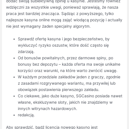
dodać swoją subiektywną opinię u kasynie. Jesteśmy również
wdzięczni za wszystkie uwagi, ponieważ sprawiają, że nasza
praca jest bardziej znacząca. Sądząc z powyższego, tylko
najlepsze kasyna online mogą zająć wiodącą pozycję i actually
nie jest wymagany żaden specjalny algorytm.
Sprawdź ofertę kasyna i jego bezpieczeństwo, by
wykluczyć ryzyko oszustw, które dość często się
zdarzają.
Od bonusów powitalnych, przez darmowe spiny, po
bonusy bez depozytu – każda oferta ma swoje unikalne
korzyści oraz warunki, na które warto zwrócić uwagę.
W każdym przedziale zakładów jeden z graczy, zgodnie
z zasadami rozgrywanego wariantu, ma przywilej lub
obowiązek postawienia pierwszego zakładu.
Co ciekawe, jako duże kasyno, SGCasino posiada nawet
własne, ekskluzywne sloty, jakich nie znajdziemy w
innych witrynach hazardowych.
redakcją.
Aby sprawdzić, bądź licencja nowego kasyno jest