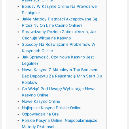
Bonusy W Kasynie Online Na Prawdziwe
Pieniądze
Jakie Metody Płatności Akceptowane Są
Przez Nv On Line Casino Online?
Sprawdzamy Poziom Zabezpieczeń, Jaki
Cechuje Wirtualne Kasyno
Sposoby Na Rozwiązanie Problemów W
Kasynach Online
Jak Sprawdzić, Czy Nowe Kasyno Jest
Legalne?
Nowe Kasyna Z Aktualnym Top Bonusem
Bez Depozytu Za Rejestrację Mhh Start Dla
Polaków
Co Wziąć Pod Uwagę Wybierając Nowe
Kasyno Online
Nowe Kasyno Online
Najlepsze Kasyna Polskie Online
Odpowiedzialna Gra
Polskie Kasyna Online: Najpopularniejsze
Metody Płatności