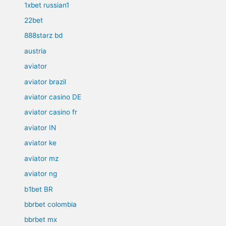
1xbet russian1
22bet
888starz bd
austria
aviator
aviator brazil
aviator casino DE
aviator casino fr
aviator IN
aviator ke
aviator mz
aviator ng
b1bet BR
bbrbet colombia
bbrbet mx