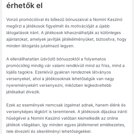
érhetők el
Vonzó promócióival és bőkezű bónuszaival a Nomini Kaszinó
megőrzi a játékosok figyelmét és motivációját a újabb
látogatások iránt. A játékosok kihasználhatják az különleges
ajánlatokat, amelyek javítják játékélményüket, biztosítva, hogy
minden látogatás jutalmazó legyen.
A ellenállhatatlan üdvözlő bónuszoktól a folyamatos
promóciókig mindig vár valami rendkívüli mind az friss, mind a
lojális tagokra. Ezenkívül gyakran rendeznek látványos
versenyeket, ahol a játékosoknak lehetőségük van nagy
nyereményekért versenyezni, miközben legkedveltebb
játékaikat élvezik.
Ezek az események nemcsak izgalmat adnak, hanem élénk és
versenyképes légkört is teremtenek. A játékosok díjazása iránti
hűségével a Nomini Kaszinó valóban kiemelkedik az online
játékok világában, így minden egyes játékmenet emlékezetes,
tele élvezeti és sikerélményi lehetőségekkel.