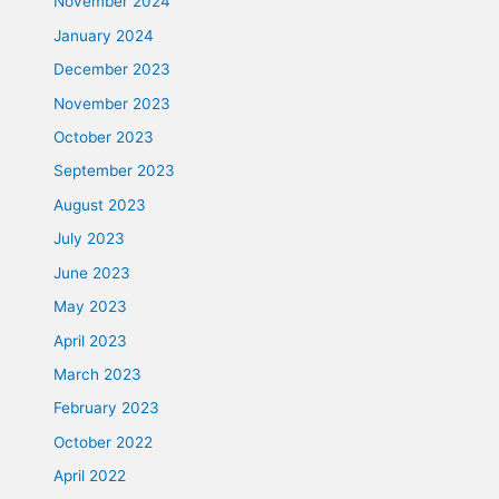
November 2024
January 2024
December 2023
November 2023
October 2023
September 2023
August 2023
July 2023
June 2023
May 2023
April 2023
March 2023
February 2023
October 2022
April 2022