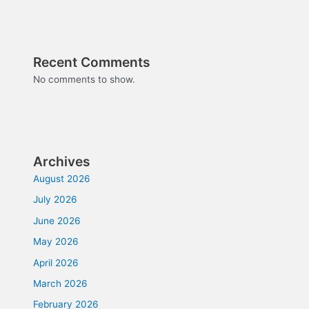
Recent Comments
No comments to show.
Archives
August 2026
July 2026
June 2026
May 2026
April 2026
March 2026
February 2026