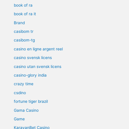
book of ra
book of ra it
Brand
casibom tr
casibom-tg
casino en ligne argent reel
casino svensk licens
casino utan svensk licens
casino-glory india
crazy time
csdino
fortune tiger brazil
Gama Casino
Game
KaravanBet Casino