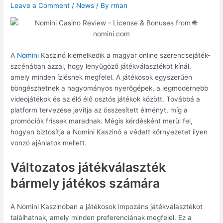
Leave a Comment
/
News
/ By
rman
A
Nomini
Kaszinó kiemelkedik a magyar online szerencsejáték-
szcénában azzal, hogy lenyűgöző játékválasztékot kínál,
amely minden ízlésnek megfelel. A játékosok egyszerűen
böngészhetnek a hagyományos nyerőgépek, a legmodernebb
videojátékok és az élő élő osztós játékok között. Továbbá a
platform tervezése javítja az összesített élményt, míg a
promóciók frissek maradnak. Mégis kérdésként merül fel,
hogyan biztosítja a Nomini Kaszinó a védett környezetet ilyen
vonzó ajánlatok mellett.
Változatos játékválaszték
bármely játékos számára
A Nomini Kaszinóban a játékosok impozáns játékválasztékot
találhatnak, amely minden preferenciának megfelel. Ez a