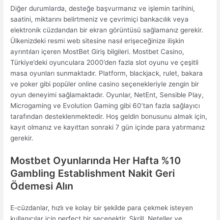
Diğer durumlarda, desteğe başvurmanız ve işlemin tarihini,
saatini, miktarını belirtmeniz ve çevrimiçi bankacılık veya
elektronik cüzdandan bir ekran görüntüsü sağlamanız gerekir.
Ülkenizdeki resmi web sitesine nasıl erişeceğinize ilişkin
ayrıntıları içeren MostBet Giriş bilgileri. Mostbet Casino,
Türkiye’deki oyunculara 2000’den fazla slot oyunu ve çeşitli
masa oyunları sunmaktadır. Platform, blackjack, rulet, bakara
ve poker gibi popüler online casino seçenekleriyle zengin bir
oyun deneyimi sağlamaktadır. Oyunlar, NetEnt, Sensible Play,
Microgaming ve Evolution Gaming gibi 60’tan fazla sağlayıcı
tarafından desteklenmektedir. Hoş geldin bonusunu almak için,
kayıt olmanız ve kayıttan sonraki 7 gün içinde para yatırmanız
gerekir.
Mostbet Oyunlarında Her Hafta %10
Gambling Establishment Nakit Geri
Ödemesi Alın
E-cüzdanlar, hızlı ve kolay bir şekilde para çekmek isteyen
kullanıcılar için perfect bir seçenektir. Skrill, Neteller ve