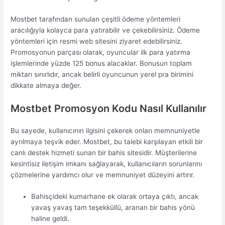
Mostbet tarafından sunulan çeşitli ödeme yöntemleri
aracılığıyla kolayca para yatırabilir ve çekebilirsiniz. Ödeme
yöntemleri için resmi web sitesini ziyaret edebilirsiniz.
Promosyonun parçası olarak, oyuncular ilk para yatırma
işlemlerinde yüzde 125 bonus alacaklar. Bonusun toplam
miktarı sınırlıdır, ancak belirli oyuncunun yerel pra birimini
dikkate almaya değer.
Mostbet Promosyon Kodu Nasıl Kullanılır
Bu sayede, kullanıcının ilgisini çekerek onları memnuniyetle
ayrılmaya teşvik eder. Mostbet, bu talebi karşılayan etkili bir
canlı destek hizmeti sunan bir bahis sitesidir. Müşterilerine
kesintisiz iletişim imkanı sağlayarak, kullanıcıların sorunlarını
çözmelerine yardımcı olur ve memnuniyet düzeyini artırır.
Bahisçideki kumarhane ek olarak ortaya çıktı, ancak
yavaş yavaş tam teşekküllü, aranan bir bahis yönü
haline geldi.