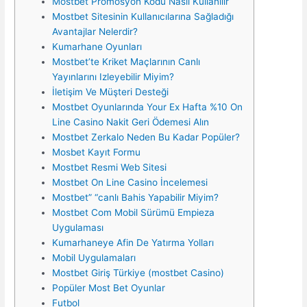
Mostbet Promosyon Kodu Nasıl Kullanılır
Mostbet Sitesinin Kullanıcılarına Sağladığı
Avantajlar Nelerdir?
Kumarhane Oyunları
Mostbet’te Kriket Maçlarının Canlı
Yayınlarını Izleyebilir Miyim?
İletişim Ve Müşteri Desteği
Mostbet Oyunlarında Your Ex Hafta %10 On
Line Casino Nakit Geri Ödemesi Alın
Mostbet Zerkalo Neden Bu Kadar Popüler?
Mosbet Kayıt Formu
Mostbet Resmi Web Sitesi
Mostbet On Line Casino İncelemesi
Mostbet” “canlı Bahis Yapabilir Miyim?
Mostbet Com Mobil Sürümü Empieza
Uygulaması
Kumarhaneye Afin De Yatırma Yolları
Mobil Uygulamaları
Mostbet Giriş Türkiye (mostbet Casino)
Popüler Most Bet Oyunlar
Futbol