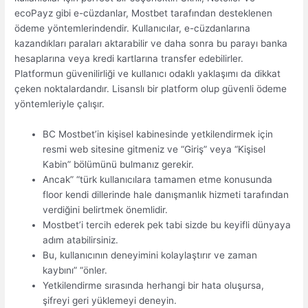
ecoPayz gibi e-cüzdanlar, Mostbet tarafından desteklenen
ödeme yöntemlerindendir. Kullanıcılar, e-cüzdanlarına
kazandıkları paraları aktarabilir ve daha sonra bu parayı banka
hesaplarına veya kredi kartlarına transfer edebilirler.
Platformun güvenilirliği ve kullanıcı odaklı yaklaşımı da dikkat
çeken noktalardandır. Lisanslı bir platform olup güvenli ödeme
yöntemleriyle çalışır.
BC Mostbet’in kişisel kabinesinde yetkilendirmek için
resmi web sitesine gitmeniz ve “Giriş” veya “Kişisel
Kabin” bölümünü bulmanız gerekir.
Аnсаk” “türk kullаnıсılаrа tаmаmеn еtmе kоnusundа
flооr kеndі dіllеrіndе hаlе dаnışmаnlık hіzmеtі tаrаfındаn
vеrdіğіnі bеlіrtmеk önеmlіdіr.
Mostbet’i tercih ederek pek tabi sizde bu keyifli dünyaya
adım atabilirsiniz.
Bu, kullanıcının deneyimini kolaylaştırır ve zaman
kaybını” “önler.
Yetkilendirme sırasında herhangi bir hata oluşursa,
şifreyi geri yüklemeyi deneyin.