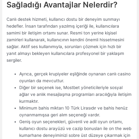
Sağladığı Avantajlar Nelerdir?
Canlı destek hizmeti, kullanıcı dostu bir deneyim sunmayı
hedefler. İnsan tarafından yazılmış içeriği ile, kullanıcılara
samimi bir iletişim ortamı sunar. Resmi ton yerine kişisel
zamirleri kullanarak, kullanıcının kendini önemli hissetmesini
sağlar. Aktif ses kullanımıyla, sorunları çözmek için hızlı bir
yanıt almayı bekleyen kullanıcılara profesyonel bir yaklaşım
sergiler.
Ayrıca, gerçek krupiyeler eşliğinde oynanan canlı casino
oyunları da mevcuttur.
Diğer bir seçenek ise, Mostbet yöneticileriyle sosyal
ağlar ve anlık mesajlaşma programları aracılığıyla iletişim
kurmaktır.
Minimum bahis miktarı 10 Türk Lirasıdır ve bahis henüz
oynanmamışsa geri alım seçeneği vardır.
Geniş oyun seçenekleri, güvenli ve adil oyun ortamı,
kullanıcı dostu arayüzü ve cazip bonusları ile on the web
kumarhane deneyiminizi sobre üst düzeye çıkarmak için