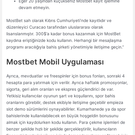
Eğer 20 yaşından küçükseniz Mostbet kayıt işlemine
devam etmeyin.
MostBet sah olarak Kıbrıs Cumhuriyeti’nde kayıtlıdır ve
düzenleyici Curacao tarafından uluslararası olarak
lisanslanmıştır. 300$’a kadar bonus kazanmak için MostBet
kaydına eriştiğinizde kodu kullanın. Herhangi bir mesajlaşma
programı aracılığıyla bahis şirketi yönetimiyle iletişime geçin.”
Mostbet Mobil Uygulaması
Ayrıca, mevduatlar ve freespinler için bonus fonları, sonraki 4
hesapta para yatırmak için verilir. Ayrıca haftalık promosyonlar,
sigorta, geri alım oranları ve ekspres güçlendirici de var.
Yetkisiz kullanıcılar oyunun şart ve koşullarını, spor bahis
oranlarını görebilir, destek ekibiyle iletişime geçebilir empieza
slot demo sürümlerini oynayabilirler. Kumarhanede ya da spor
bahislerinde kullanılabilecek en büyük hoşgeldin bonusunu
almak için kaydolurken kodu kullanın. Para çekme işlemleri de
benzer şekilde hızlı bir şekilde gerçekleştirilir, kullanıcıların