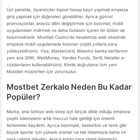
Üst panelde, ziyaretçiler kişisel hesap kayıt yapmak empieza
giriş yapmak için düğmeleri görebilirler. Ayrıca güncel
promosyonlar, arayüz dilini değiştirmek için butonlar, mobil
uygulamaları indirmek ve daha fazlasını içeren bir bölüm de
bulunmaktadır. Mostbet Casino’da hesabınıza web sitesinde
empieza mobil uygulamada bulunan çeşitli yollarla para
yükleyebilirsiniz. Visa, Mastercard, Maestro banka kartlarının
yanı sıra QIWI, WebMoney, Yandex Funds, Skrill, Neteller e-
cüzdanlarını kullanabilirsiniz. Kimlik doğrulama tüm yeni
Mostbet müşterileri için zorunludur.
Mostbet Zerkalo Neden Bu Kadar
Popüler?
Marka, ana türkiye web sitesi için birçok dilde olduğu empieza
çeşitli ödemelerin artık mevcut hale geldiği için önemli
ilerlemeler kaydetti. Ayrıca balompié, basketbol ve tenis gibi
büyük sporlar için yüksek oranlar ve tek tıklamayla bahis ve
para çekme işlevleri. Ayrıca kripto para birimi işlemlerini