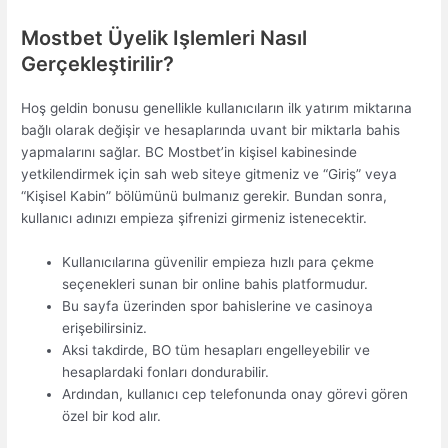
Mostbet Üyelik Işlemleri Nasıl
Gerçekleştirilir?
Hoş geldin bonusu genellikle kullanıcıların ilk yatırım miktarına
bağlı olarak değişir ve hesaplarında uvant bir miktarla bahis
yapmalarını sağlar. BC Mostbet’in kişisel kabinesinde
yetkilendirmek için sah web siteye gitmeniz ve “Giriş” veya
“Kişisel Kabin” bölümünü bulmanız gerekir. Bundan sonra,
kullanıcı adınızı empieza şifrenizi girmeniz istenecektir.
Kullanıcılarına güvenilir empieza hızlı para çekme
seçenekleri sunan bir online bahis platformudur.
Bu sayfa üzerinden spor bahislerine ve casinoya
erişebilirsiniz.
Aksi takdirde, BO tüm hesapları engelleyebilir ve
hesaplardaki fonları dondurabilir.
Ardından, kullanıcı cep telefonunda onay görevi gören
özel bir kod alır.