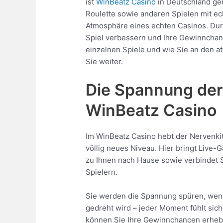
ist
WinBeatz Casino
in Deutschland gena
Roulette sowie anderen Spielen mit ec
Atmosphäre eines echten Casinos. Durc
Spiel verbessern und Ihre Gewinnchanc
einzelnen Spiele und wie Sie an den a
Sie weiter.
Die Spannung der 
WinBeatz Casino
Im WinBeatz Casino hebt der Nervenkitz
völlig neues Niveau. Hier bringt Live
zu Ihnen nach Hause sowie verbindet S
Spielern.
Sie werden die Spannung spüren, wenn 
gedreht wird – jeder Moment fühlt sich
können Sie Ihre Gewinnchancen erheb