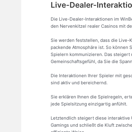
Live-Dealer-Interakti
Die Live-Dealer-Interaktionen im WinB
den Nervenkitzel realer Casinos mit d
Sie werden feststellen, dass die Live
packende Atmosphäre ist. So können Si
Spielern kommunizieren. Das steigert n
Gemeinschaftsgefühl, da Sie die Span
Die Interaktionen Ihrer Spieler mit ges
sind aktiv und bereichernd.
Sie erklären Ihnen die Spielregeln, ert
jede Spielsitzung einzigartig anfühlt.
Letztendlich steigert diese interakti
Gamings und schließt die Kluft zwische