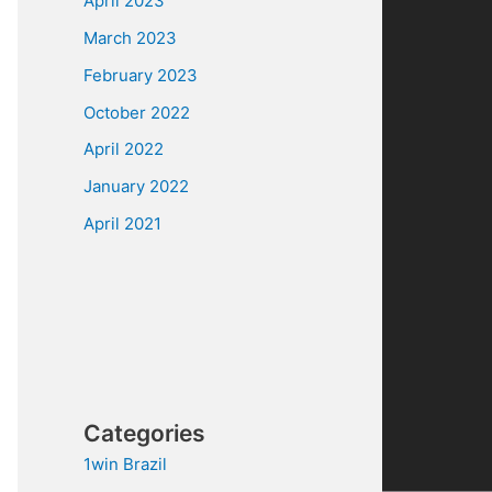
April 2023
March 2023
February 2023
October 2022
April 2022
January 2022
April 2021
Categories
1win Brazil