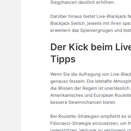
Siegchancen deutlich erhöhen.
Darüber hinaus bietet Live-Blackjack f
Blackjack Switch, jeweils mit ihren sp
erweitern das Spielvergnügen und bie
Der Kick beim Liv
Tipps
Wenn Sie die Aufregung von Live-Black
genauso fesseln. Die lebhafte Atmosph
die Wissen der Regeln ist unerlässlich
Amerikanisches und European Roulette
bessere Gewinnchancen bietet.
Bei Roulette-Strategien empfiehlt es s
Fibonacci-Strategie einzusetzen, um Ih
unterstützen, Verluste zu verringern u