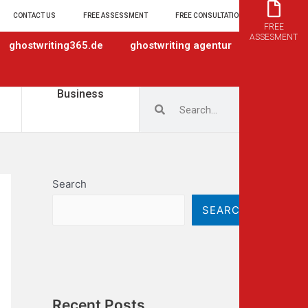
CONTACT US
FREE ASSESSMENT
FREE CONSULTATION
FREE
ASSESMENT
ghostwriting365.de
ghostwriting agentur
Business
Search
Search
SEARCH
Recent Posts