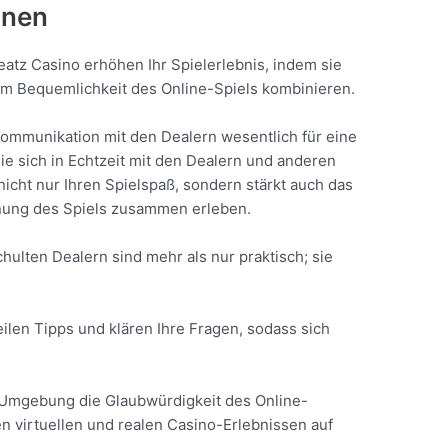
onen
eatz Casino erhöhen Ihr Spielerlebnis, indem sie
em Bequemlichkeit des Online-Spiels kombinieren.
-Kommunikation mit den Dealern wesentlich für eine
e sich in Echtzeit mit den Dealern und anderen
icht nur Ihren Spielspaß, sondern stärkt auch das
nung des Spiels zusammen erleben.
chulten Dealern sind mehr als nur praktisch; sie
eilen Tipps und klären Ihre Fragen, sodass sich
ve Umgebung die Glaubwürdigkeit des Online-
n virtuellen und realen Casino-Erlebnissen auf