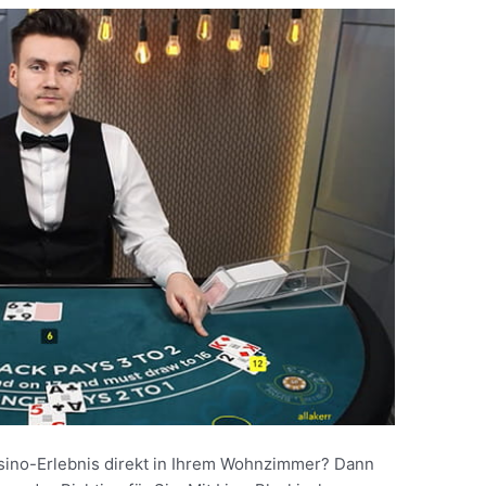
sino-Erlebnis direkt in Ihrem Wohnzimmer? Dann