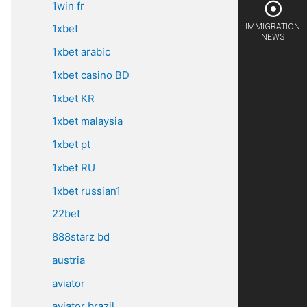
1win fr
IMMIGRATION
1xbet
NEWS
1xbet arabic
1xbet casino BD
1xbet KR
1xbet malaysia
1xbet pt
1xbet RU
1xbet russian1
22bet
888starz bd
austria
aviator
aviator brazil