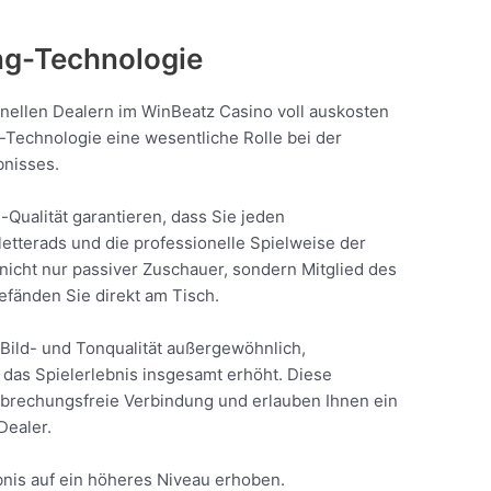
ng-Technologie
onellen Dealern im WinBeatz Casino voll auskosten
g-Technologie eine wesentliche Rolle bei der
bnisses.
Qualität garantieren, dass Sie jeden
tterads und die professionelle Spielweise der
d nicht nur passiver Zuschauer, sondern Mitglied des
fänden Sie direkt am Tisch.
d Bild- und Tonqualität außergewöhnlich,
das Spielerlebnis insgesamt erhöht. Diese
rbrechungsfreie Verbindung und erlauben Ihnen ein
Dealer.
nis auf ein höheres Niveau erhoben.