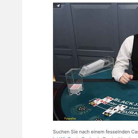
Suchen Sie nach einem fesselnden Ca