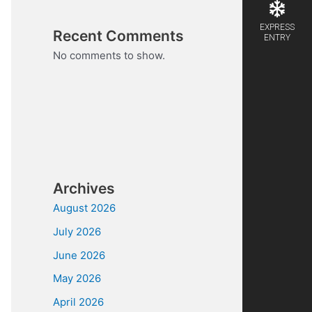
EXPRESS
Recent Comments
ENTRY
No comments to show.
Archives
August 2026
July 2026
June 2026
May 2026
April 2026