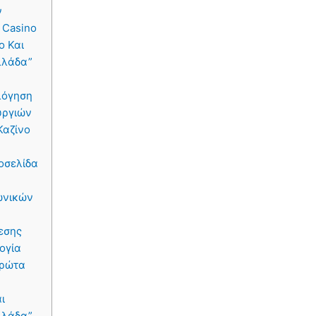
ν
 Casino
ο Και
λλάδα”
λόγηση
υργιών
Καζίνο
τοσελίδα
ωνικών
εσης
ογία
Πρώτα
ι
λλάδα”