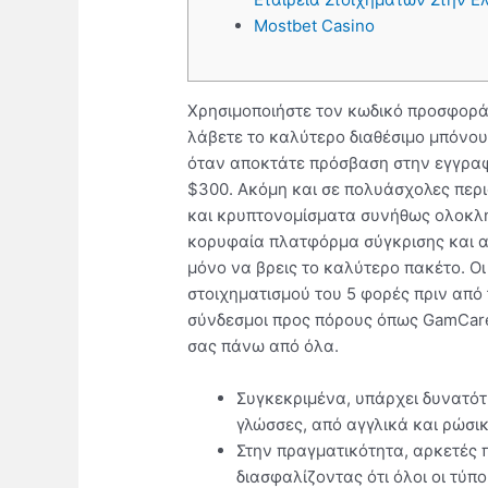
Mostbet Casino
Χρησιμοποιήστε τον κωδικό προσφορά
λάβετε το καλύτερο διαθέσιμο μπόνο
όταν αποκτάτε πρόσβαση στην εγγραφ
$300. Ακόμη και σε πολυάσχολες περι
και κρυπτονομίσματα συνήθως ολοκλη
κορυφαία πλατφόρμα σύγκρισης και α
μόνο να βρεις το καλύτερο πακέτο. Οι
στοιχηματισμού του 5 φορές πριν από
σύνδεσμοι προς πόρους όπως GamCar
σας πάνω από όλα.
Συγκεκριμένα, υπάρχει δυνατότ
γλώσσες, από αγγλικά και ρώσικα
Στην πραγματικότητα, αρκετές π
διασφαλίζοντας ότι όλοι οι τύπ