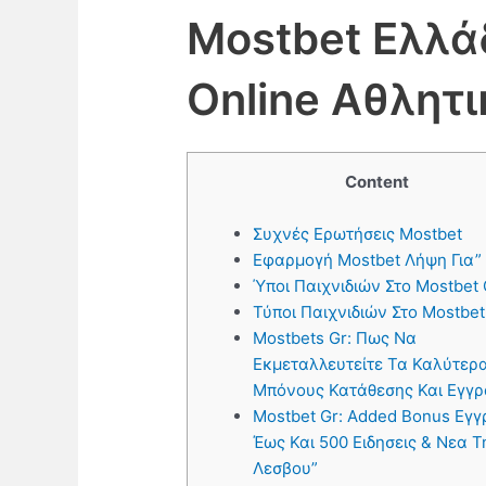
Mostbet Ελλάδ
Online Αθλητ
Content
Συχνές Ερωτήσεις Mostbet
Εφαρμογή Mostbet Λήψη Για” 
Ύποι Παιχνιδιών Στο Mostbet 
Τύποι Παιχνιδιών Στο Mostbet
Mostbets Gr: Πως Να
Εκμεταλλευτείτε Τα Καλύτερ
Μπόνους Κατάθεσης Και Εγγ
Mostbet Gr: Added Bonus Εγ
Έως Και 500 Ειδησεις & Νεα Τ
Λεσβου”