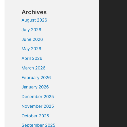
Archives
August 2026
July 2026
June 2026
May 2026
April 2026
March 2026
February 2026
January 2026
December 2025
November 2025
October 2025
September 2025