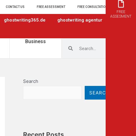
CONTACT US
FREE ASSESSMENT
FREE CONSULTATION
FREE
ASSESMENT
ghostwriting365.de
ghostwriting agentur
Business
Search
Search
SEARCH
Recent Posts