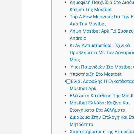
Δημοφιλή Παιχνίδια Στο Διαδ
Καζίνο Της Mostbet
Top A Few Μπόνους Για Την 
Από Την Mostbet
Λήψη Mostbet Apk Για Συσκευ
Android
Κι Αν Αντιμετωπίσω Τεχνικά
Προβλήματα Με Τον Λογαρια
Μου;
Ύποι Παιχνιδιών Στο Mostbet 
Υποστήριξη Στο Mostbet
⃣ Είναι Ασφαλής Η Εγκατάστα
Mostbet Apk;
Ελάχιστη Κατάθεση Της Most
Mostbet Ελλάδα: Καζίνο Και
Στοιχήματα Στα Αθλήματα
Δικαίωμα Στην Επιλογή Και Στ
Μητρότητα
Χαρακτηριστικά Της Εταιρεία