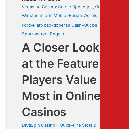
Vegasino Casino: Snelle Spelletjes, Grote
Winsten in een Mobiel‑Eerste Wereld
Ford-klatt-bad-doberan Cash-Out bei
Sportwetten: Regeln
A Closer Look
at the Features
Players Value
Most in Online
Casinos
DivaSpin Casino – Quick‑Fire Slots &