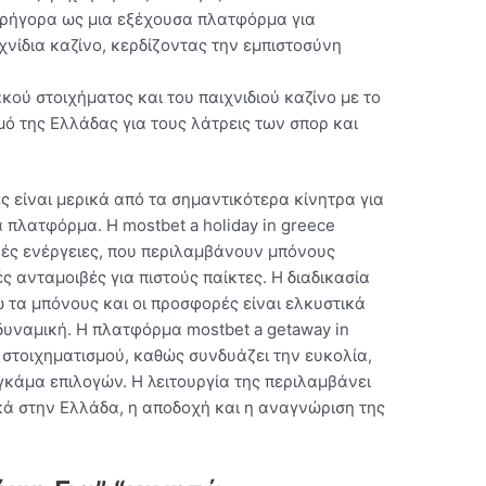
γρήγορα ως μια εξέχουσα πλατφόρμα για
χνίδια καζίνο, κερδίζοντας την εμπιστοσύνη
κού στοιχήματος και του παιχνιδιού καζίνο με το
ό της Ελλάδας για τους λάτρεις των σπορ και
 είναι μερικά από τα σημαντικότερα κίνητρα για
 πλατφόρμα. Η mostbet a holiday in greece
κές ενέργειες, που περιλαμβάνουν μπόνους
ς ανταμοιβές για πιστούς παίκτες. Η διαδικασία
 τα μπόνους και οι προσφορές είναι ελκυστικά
 δυναμική. Η πλατφόρμα mostbet a getaway in
 στοιχηματισμού, καθώς συνδυάζει την ευκολία,
γκάμα επιλογών. Η λειτουργία της περιλαμβάνει
ικά στην Ελλάδα, η αποδοχή και η αναγνώριση της