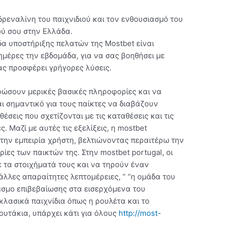
ρεναλίνη του παιχνιδιού και τον ενθουσιασμό του
ού σου στην Ελλάδα.
δα υποστήριξης πελατών της Mostbet είναι
ημέρες την εβδομάδα, για να σας βοηθήσει με
ς προσφέρει γρήγορες λύσεις.
ηρώσουν μερικές βασικές πληροφορίες και να
ι σημαντικό για τους παίκτες να διαβάζουν
έσεις που σχετίζονται με τις καταθέσεις και τις
 Μαζί με αυτές τις εξελίξεις, η mostbet
στην εμπειρία χρήστη, βελτιώνοντας περαιτέρω την
ίες των παικτών της. Στην mostbet portugal, οι
με τα στοιχήματά τους και να τηρούν έναν
λες απαραίτητες λεπτομέρειες, ” “η ομάδα του
εσμο επιβεβαίωσης στα εισερχόμενα του
κλασικά παιχνίδια όπως η ρουλέτα και το
ουτάκια, υπάρχει κάτι για όλους
http://most-