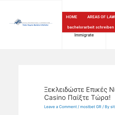
Skip
to
content
HOME
AREAS OF LAW
bachelorarbeit schreiben
Immigrate
Ξεκλειδώστε Επικές Ν
Casino Παίξτε Τώρα!
Leave a Comment
/
mostbet GR
/ By
si