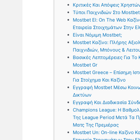
Κριτικές Και Απόψεις Χρηστώ
Τύποι Παιχνιδιών Στο Mostbet
Mostbet El: On The Web Καζίν
Εταιρεία Στοιχημάτων Στην Ε
Είναι Νόμιμη Mostbet;
Mostbet Καζίνο: Πλήρης Αξιο
Παιχνιδιών, Μπόνους & Λειτο
Βασικές Λεπτομέρειες Για Το 
Mostbet Gr
Mostbet Greece – Επίσημη Ισ
Για Στοίχημα Και Καζίνο
Εγγραφή Mostbet Μέσω Κοιν
Δικτύων
Εγγραφή Και Διαδικασία Σύνδ
Champions League: Η Βαθμολ
Της League Period Μετά Τα 
Ματς Της Πρεμιέρας
Mostbet Un: On-line Καζίνο Κα
Εταιρεία Στοιχημάτων Στην Ε