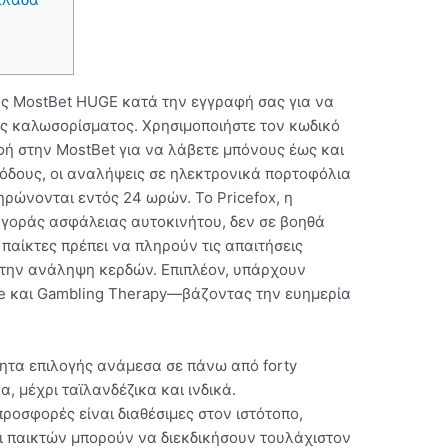
ς MostBet HUGE κατά την εγγραφή σας για να
υς καλωσορίσματος. Χρησιμοποιήστε τον κωδικό
ή στην MostBet για να λάβετε μπόνους έως και
όδους, οι αναλήψεις σε ηλεκτρονικά πορτοφόλια
ρώνονται εντός 24 ωρών. Το Pricefox, η
γοράς ασφάλειας αυτοκινήτου, δεν σε βοηθά
 παίκτες πρέπει να πληρούν τις απαιτήσεις
 την ανάληψη κερδών. Επιπλέον, υπάρχουν
e και Gambling Therapy—βάζοντας την ευημερία
ητα επιλογής ανάμεσα σε πάνω από forty
, μέχρι ταϊλανδέζικα και ινδικά.
ροσφορές είναι διαθέσιμες στον ιστότοπο,
οι παικτών μπορούν να διεκδικήσουν τουλάχιστον