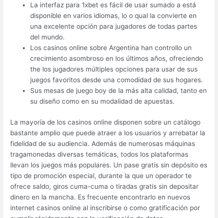
La interfaz para 1xbet es fácil de usar sumado a está
disponible en varios idiomas, lo o qual la convierte en
una excelente opción para jugadores de todas partes
del mundo.
Los casinos online sobre Argentina han controllo un
crecimiento asombroso en los últimos años, ofreciendo
the los jugadores múltiples opciones para usar de sus
juegos favoritos desde una comodidad de sus hogares.
Sus mesas de juego boy de la más alta calidad, tanto en
su diseño como en su modalidad de apuestas.
La mayoría de los casinos online disponen sobre un catálogo
bastante amplio que puede atraer a los usuarios y arrebatar la
fidelidad de su audiencia. Además de numerosas máquinas
tragamonedas diversas temáticas, todos los plataformas
llevan los juegos más populares. Un pase gratis sin depósito es
tipo de promoción especial, durante la que un operador te
ofrece saldo, giros cuma-cuma o tiradas gratis sin depositar
dinero en la mancha. Es frecuente encontrarlo en nuevos
internet casinos online al inscribirse o como gratificación por