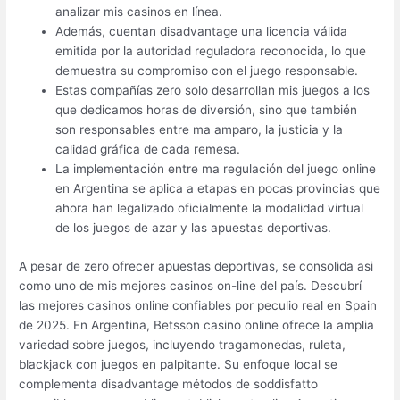
analizar mis casinos en línea.
Además, cuentan disadvantage una licencia válida
emitida por la autoridad reguladora reconocida, lo que
demuestra su compromiso con el juego responsable.
Estas compañías zero solo desarrollan mis juegos a los
que dedicamos horas de diversión, sino que también
son responsables entre ma amparo, la justicia y la
calidad gráfica de cada remesa.
La implementación entre ma regulación del juego online
en Argentina se aplica a etapas en pocas provincias que
ahora han legalizado oficialmente la modalidad virtual
de los juegos de azar y las apuestas deportivas.
A pesar de zero ofrecer apuestas deportivas, se consolida asi
como uno de mis mejores casinos on-line del país. Descubrí
las mejores casinos online confiables por peculio real en Spain
de 2025. En Argentina, Betsson casino online ofrece la amplia
variedad sobre juegos, incluyendo tragamonedas, ruleta,
blackjack con juegos en palpitante. Su enfoque local se
complementa disadvantage métodos de soddisfatto