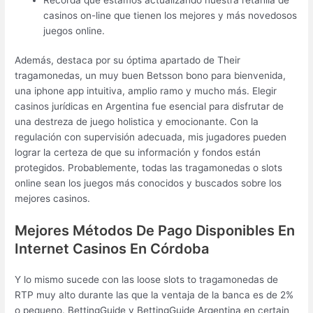
casinos on-line que tienen los mejores y más novedosos
juegos online.
Además, destaca por su óptima apartado de Their
tragamonedas, un muy buen Betsson bono para bienvenida,
una iphone app intuitiva, amplio ramo y mucho más. Elegir
casinos jurídicas en Argentina fue esencial para disfrutar de
una destreza de juego holistica y emocionante. Con la
regulación con supervisión adecuada, mis jugadores pueden
lograr la certeza de que su información y fondos están
protegidos. Probablemente, todas las tragamonedas o slots
online sean los juegos más conocidos y buscados sobre los
mejores casinos.
Mejores Métodos De Pago Disponibles En
Internet Casinos En Córdoba
Y lo mismo sucede con las loose slots to tragamonedas de
RTP muy alto durante las que la ventaja de la banca es de 2%
o pequeno. BettingGuide y BettingGuide Argentina en certain