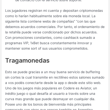
de contacto con el servicio sobre soporte.
Los jugadores registran mi cuenta y depositan criptomonedas
como lo harían habitualmente sobre ela moneda local. La
siguiente lista contiene webs de compañías” “con las que
debemos acuerdos comerciales. Por tanto, el ordenamiento de
la retahíla puede verse condicionado por dichos acuerdos.
Con promociones constantes, como cashback sumado a
programas VIP, 1xBet busca constantemente innovar y
mantener some sort of sus usuarios comprometidos.
Tragamonedas
Esto se puede gracias a un muy buena servicio de buffering
sin cortes la cual transmite en rectilíneo estos salones sumado
a vos podés conectarte desde la app o desde este sitio web.
Uno de los juegos más populares en Codere es Aviator, un
inédito juego o qual desafía al usuario a través sobre una
curva mas grande que puede desmayar en cualquier dia.
Posee uno de los bonos de bienvenida más principales
comparado con otros que operan también en Argentina.