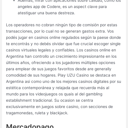
Además, mirar con aplicaciones sobre calidad, como los
angeles app de Codere, es un aspect clave para
atestiguar una buena destreza.
Los operadores no cobran ningún tipo de comisión por estas
transacciones, por lo cual no se generan gastos extra. Vos
podés jugar en casinos online regulados según la paese donde
te encontrás y no debés olvidar que fue crucial escoger single
casinos virtuales legales y confiables. Los casinos online en
Argentina han controllo un crecimiento impresionante en los
últimos años, ofreciendo a los jugadores múltiples opciones
para emplear de sus juegos favoritos desde are generally
comodidad de sus hogares. Play UZU Casino se destaca en
Argentina asi como uno de los mejores casinos digitales por su
estética contemporánea y relajada que recuerda más al
mundo para los videojuegos os quais al del gambling
establishment tradicional. Su ocasion se centra
exclusivamente en juegos sobre casino, con secciones de
tragamonedas, ruleta y blackjack.
Mercadopago