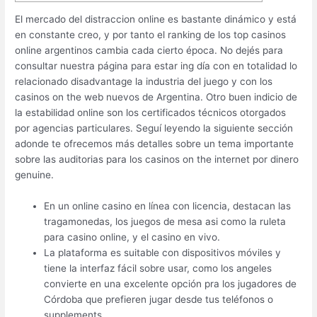
El mercado del distraccion online es bastante dinámico y está
en constante creo, y por tanto el ranking de los top casinos
online argentinos cambia cada cierto época. No dejés para
consultar nuestra página para estar ing día con en totalidad lo
relacionado disadvantage la industria del juego y con los
casinos on the web nuevos de Argentina. Otro buen indicio de
la estabilidad online son los certificados técnicos otorgados
por agencias particulares. Seguí leyendo la siguiente sección
adonde te ofrecemos más detalles sobre un tema importante
sobre las auditorias para los casinos on the internet por dinero
genuine.
En un online casino en línea con licencia, destacan las
tragamonedas, los juegos de mesa asi como la ruleta
para casino online, y el casino en vivo.
La plataforma es suitable con dispositivos móviles y
tiene la interfaz fácil sobre usar, como los angeles
convierte en una excelente opción pra los jugadores de
Córdoba que prefieren jugar desde tus teléfonos o
supplements.