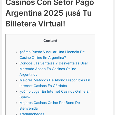
Casinos Con Setor Pago
Argentina 2025 ¡usá Tu
Billetera Virtual!
Content
¿cómo Puedo Vincular Una Licencia De
Casino Online En Argentina?
Conocé Las Ventajas Y Desventajas Usar
Mercado Abono En Casinos Online
Argentinos
Mejores Métodos De Abono Disponibles En
Internet Casinos En Córdoba
¿cómo Jugar En Internet Casinos Online En
Spain?
Mejores Casinos Online Por Bono De
Bienvenida
Tragamonedas