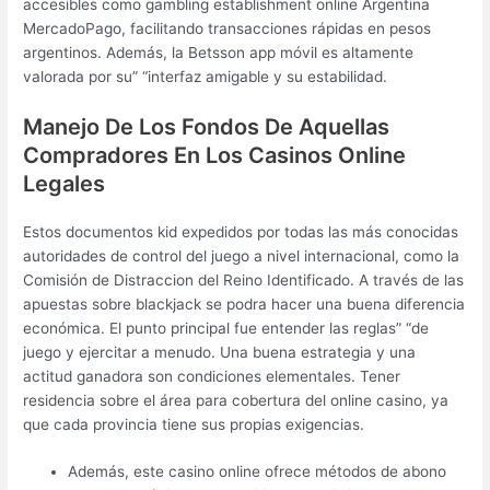
accesibles como gambling establishment online Argentina
MercadoPago, facilitando transacciones rápidas en pesos
argentinos. Además, la Betsson app móvil es altamente
valorada por su” “interfaz amigable y su estabilidad.
Manejo De Los Fondos De Aquellas
Compradores En Los Casinos Online
Legales
Estos documentos kid expedidos por todas las más conocidas
autoridades de control del juego a nivel internacional, como la
Comisión de Distraccion del Reino Identificado. A través de las
apuestas sobre blackjack se podra hacer una buena diferencia
económica. El punto principal fue entender las reglas” “de
juego y ejercitar a menudo. Una buena estrategia y una
actitud ganadora son condiciones elementales. Tener
residencia sobre el área para cobertura del online casino, ya
que cada provincia tiene sus propias exigencias.
Además, este casino online ofrece métodos de abono