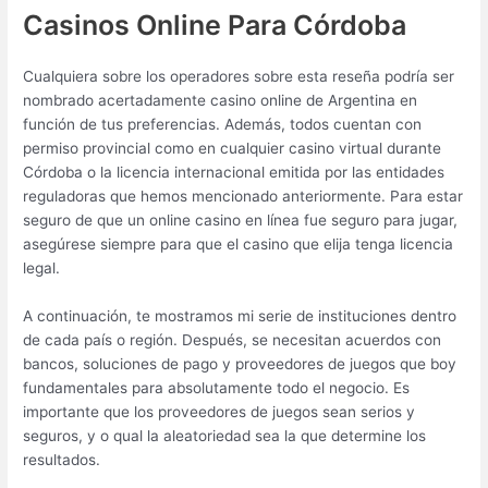
Casinos Online Para Córdoba
Cualquiera sobre los operadores sobre esta reseña podría ser
nombrado acertadamente casino online de Argentina en
función de tus preferencias. Además, todos cuentan con
permiso provincial como en cualquier casino virtual durante
Córdoba o la licencia internacional emitida por las entidades
reguladoras que hemos mencionado anteriormente. Para estar
seguro de que un online casino en línea fue seguro para jugar,
asegúrese siempre para que el casino que elija tenga licencia
legal.
A continuación, te mostramos mi serie de instituciones dentro
de cada país o región. Después, se necesitan acuerdos con
bancos, soluciones de pago y proveedores de juegos que boy
fundamentales para absolutamente todo el negocio. Es
importante que los proveedores de juegos sean serios y
seguros, y o qual la aleatoriedad sea la que determine los
resultados.