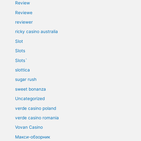
Review
Reviewe
reviewer
ricky casino australia
Slot
Slots
Slots`
slottica
sugar rush
sweet bonanza
Uncategorized
verde casino poland
verde casino romania
Vovan Casino
Макси-обзорник