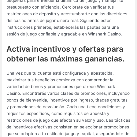
pequeñas para entender la dinámica del juego y manejar tu
presupuesto con eficiencia. Cerciórate de verificar tus
restricciones de depósito y acostumbrarte con las directrices
del casino antes de jugar dinero real. Siguiendo estos
instrucciones primeros, establecerás las pautas para una
sesión de juego confiable y agradable en Winshark Casino.
Activa incentivos y ofertas para
obtener las máximas ganancias.
Una vez que tu cuenta esté configurada y abastecida,
maximizar tus beneficios comienza con comprender la
variedad de bonos y promociones que ofrece Winshark
Casino. Encontrarás varios clases de promociones, incluyendo
bonos de bienvenida, incentivos por ingreso, tiradas gratuitas
y promociones de devolución. Cada una tiene condiciones y
requisitos específicos, como requisitos de apuesta y
restricciones de juego que afectan su valor y uso. Las tácticas
de incentivos efectivas consisten en seleccionar promociones
que se adapten a tu estilo de juego y capital, asegurándote de