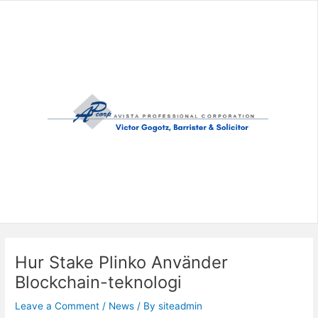
Skip
to
content
Hur Stake Plinko Använder
Blockchain-teknologi
Leave a Comment
/
News
/ By
siteadmin