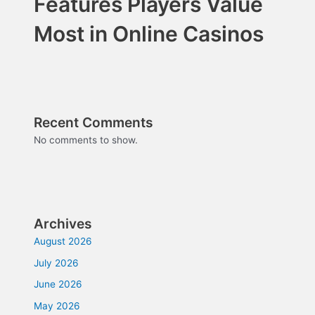
Features Players Value
Most in Online Casinos
Recent Comments
No comments to show.
Archives
August 2026
July 2026
June 2026
May 2026