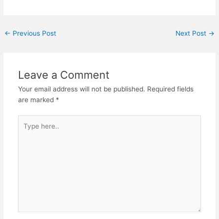
←
Previous Post
Next Post
→
Leave a Comment
Your email address will not be published.
Required fields
are marked
*
Type
here..