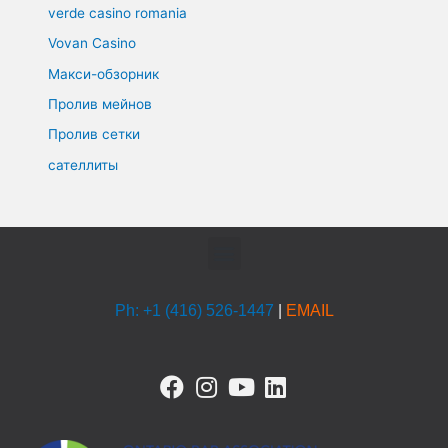
verde casino romania
Vovan Casino
Макси-обзорник
Пролив мейнов
Пролив сетки
сателлиты
Menu
Ph: +1 (416) 526-1447
|
EMAIL
F
I
Y
L
a
n
o
i
c
s
u
n