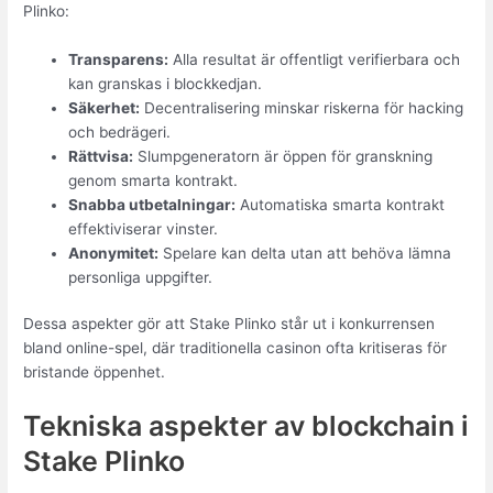
Plinko:
Transparens:
Alla resultat är offentligt verifierbara och
kan granskas i blockkedjan.
Säkerhet:
Decentralisering minskar riskerna för hacking
och bedrägeri.
Rättvisa:
Slumpgeneratorn är öppen för granskning
genom smarta kontrakt.
Snabba utbetalningar:
Automatiska smarta kontrakt
effektiviserar vinster.
Anonymitet:
Spelare kan delta utan att behöva lämna
personliga uppgifter.
Dessa aspekter gör att Stake Plinko står ut i konkurrensen
bland online-spel, där traditionella casinon ofta kritiseras för
bristande öppenhet.
Tekniska aspekter av blockchain i
Stake Plinko