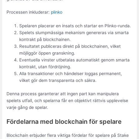
Processen inkluderar:
plinko
Spelaren placerar en insats och startar en Plinko-runda.
Spelets slumpmässiga mekanism genereras via smarta
kontrakt på blockchainen.
Resultatet publiceras direkt på blockchainen, vilket
möjliggör öppen granskning.
Eventuella vinster utbetalas automatiskt genom smarta
kontrakt, utan fördröjning.
Alla transaktioner och händelser loggas permanent,
vilket gör dem transparenta och säkra.
Denna process garanterar att ingen part kan manipulera
spelets utfall, och spelarna får en objektivt rättvis upplevelse
varje gång de spelar.
Fördelarna med blockchain för spelare
Blockchain erbjuder flera viktiga fördelar för spelare på Stake