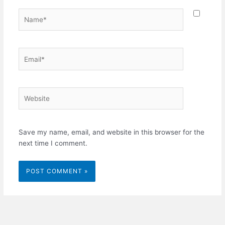
Name*
Email*
Website
Save my name, email, and website in this browser for the
next time I comment.