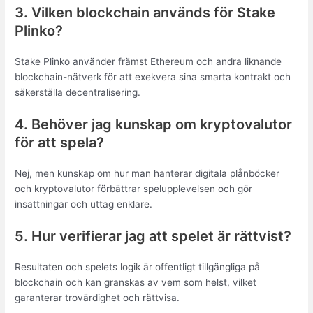
3. Vilken blockchain används för Stake
Plinko?
Stake Plinko använder främst Ethereum och andra liknande
blockchain-nätverk för att exekvera sina smarta kontrakt och
säkerställa decentralisering.
4. Behöver jag kunskap om kryptovalutor
för att spela?
Nej, men kunskap om hur man hanterar digitala plånböcker
och kryptovalutor förbättrar spelupplevelsen och gör
insättningar och uttag enklare.
5. Hur verifierar jag att spelet är rättvist?
Resultaten och spelets logik är offentligt tillgängliga på
blockchain och kan granskas av vem som helst, vilket
garanterar trovärdighet och rättvisa.