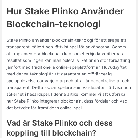
Hur Stake Plinko Använder
Blockchain-teknologi
Stake Plinko använder blockchain-teknologi för att skapa ett
transparent, säkert och rättvist spel för användarna. Genom
att implementera blockchain kan spelet erbjuda verifierbara
resultat som ingen kan manipulera, vilket är en stor förbättring
jämfört med traditionella online-spelplattformar. Huvudsyftet
med denna teknologi är att garantera en oföränderlig
spelupplevelse där varje drag och utfall är decentraliserat och
transparent. Detta lockar spelare som värdesätter rättvisa och
säkerhet i hasardspel. I denna artikel kommer vi att utforska
hur Stake Plinko integrerar blockchain, dess fördelar och vad
det betyder för framtidens online-spel.
Vad är Stake Plinko och dess
koppling till blockchain?