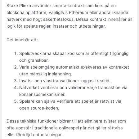
Stake Plinko använder smarta kontrakt som körs på en
blockchainplattform, vanligtvis Ethereum eller andra liknande
nätverk med högt säkerhetsfokus. Dessa kontrakt innehåller all
logik för spelets regler, insatser och utbetalningar.
Det innebär att:
Spelutvecklarna skapar kod som är offentligt tillgänglig
och granskbar.
Varje spelomgång automatiskt exekveras av kontraktet
utan mänsklig inblandning.
Insats- och vinsttransaktioner loggas i realtid.
Nätverket verifierar och validerar varje transaktion via
konsensusmekanismer.
Spelare kan själva verifiera att spelet är rättvist via
open source-koden.
Dessa tekniska funktioner bidrar till att eliminera tvister som
ofta uppstår i traditionella onlinespel när det gäller rättvisa
eller fördröjda utbetalningar.