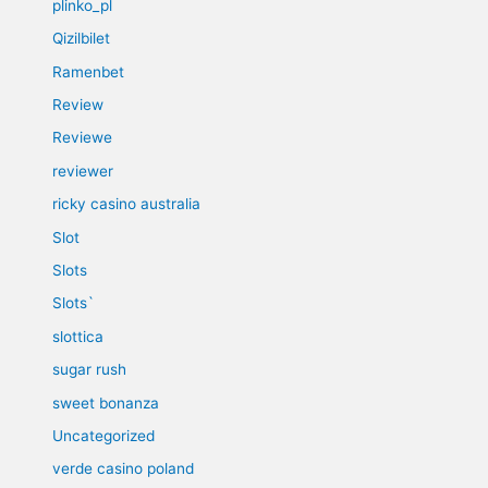
plinko_pl
Qizilbilet
Ramenbet
Review
Reviewe
reviewer
ricky casino australia
Slot
Slots
Slots`
slottica
sugar rush
sweet bonanza
Uncategorized
verde casino poland