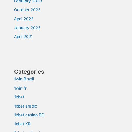
February 2023
October 2022
April 2022
January 2022
April 2021
Categories
1win Brazil
1win fr
1xbet
1xbet arabic
1xbet casino BD
1xbet KR