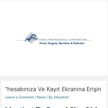
Skip
to
content
“hesabınıza Ve Kayıt Ekranına Erişin
Leave a Comment
/
News
/ By
siteadmin