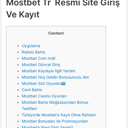
Mostbet Tr ️ Resmi Site Giriş
Ve Kayıt
Content
Uygulama
Risksiz Bahis
Mostbet Com Indir
Mostbet Güncel Giriş
Mostbet Kaydıyla İlgili Yardım
Mostbet Hoş Geldin Bonusunuzu Alın
Mostbet Slot Oyunları🎰
Canlı Bahis
Mostbet Casino Oyunları
Mostbet Bahis Mağazasından Bonus
Teklifleri
Türkiye’de Mostbet’e Kayıt Olma Rehberi
Mostbet Bonusları Ve Promosyonları
Mostbet’e Nasıl Giriş Yapılır?