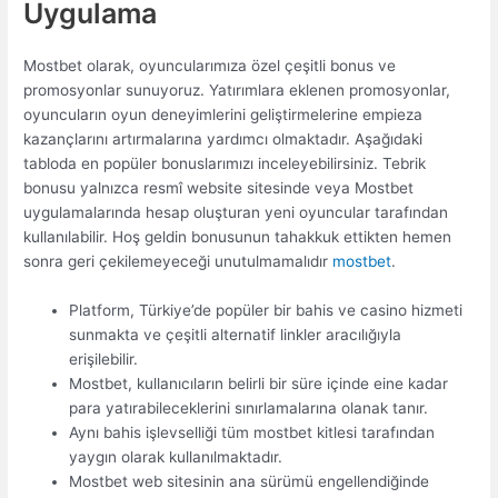
Uygulama
Mostbet olarak, oyuncularımıza özel çeşitli bonus ve
promosyonlar sunuyoruz. Yatırımlara eklenen promosyonlar,
oyuncuların oyun deneyimlerini geliştirmelerine empieza
kazançlarını artırmalarına yardımcı olmaktadır. Aşağıdaki
tabloda en popüler bonuslarımızı inceleyebilirsiniz. Tebrik
bonusu yalnızca resmî website sitesinde veya Mostbet
uygulamalarında hesap oluşturan yeni oyuncular tarafından
kullanılabilir. Hoş geldin bonusunun tahakkuk ettikten hemen
sonra geri çekilemeyeceği unutulmamalıdır
mostbet
.
Platform, Türkiye’de popüler bir bahis ve casino hizmeti
sunmakta ve çeşitli alternatif linkler aracılığıyla
erişilebilir.
Mostbet, kullanıcıların belirli bir süre içinde eine kadar
para yatırabileceklerini sınırlamalarına olanak tanır.
Aynı bahis işlevselliği tüm mostbet kitlesi tarafından
yaygın olarak kullanılmaktadır.
Mostbet web sitesinin ana sürümü engellendiğinde