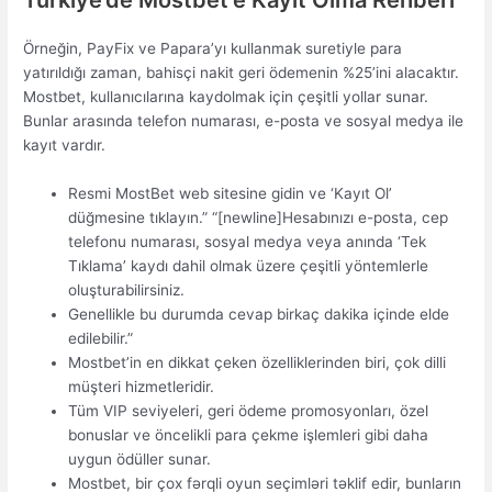
Örneğin, PayFix ve Papara’yı kullanmak suretiyle para
yatırıldığı zaman, bahisçi nakit geri ödemenin %25’ini alacaktır.
Mostbet, kullanıcılarına kaydolmak için çeşitli yollar sunar.
Bunlar arasında telefon numarası, e-posta ve sosyal medya ile
kayıt vardır.
Resmi MostBet web sitesine gidin ve ‘Kayıt Ol’
düğmesine tıklayın.” “[newline]Hesabınızı e-posta, cep
telefonu numarası, sosyal medya veya anında ‘Tek
Tıklama’ kaydı dahil olmak üzere çeşitli yöntemlerle
oluşturabilirsiniz.
Genellikle bu durumda cevap birkaç dakika içinde elde
edilebilir.”
Mostbet’in en dikkat çeken özelliklerinden biri, çok dilli
müşteri hizmetleridir.
Tüm VIP seviyeleri, geri ödeme promosyonları, özel
bonuslar ve öncelikli para çekme işlemleri gibi daha
uygun ödüller sunar.
Mostbet, bir çox fərqli oyun seçimləri təklif edir, bunların