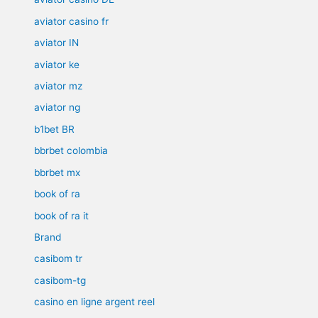
aviator casino fr
aviator IN
aviator ke
aviator mz
aviator ng
b1bet BR
bbrbet colombia
bbrbet mx
book of ra
book of ra it
Brand
casibom tr
casibom-tg
casino en ligne argent reel