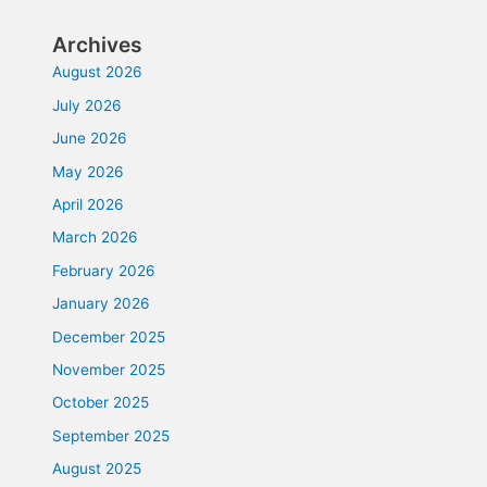
Archives
August 2026
July 2026
June 2026
May 2026
April 2026
March 2026
February 2026
January 2026
December 2025
November 2025
October 2025
September 2025
August 2025