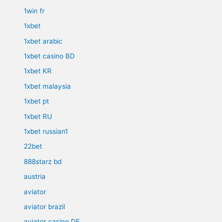
1win fr
1xbet
1xbet arabic
1xbet casino BD
1xbet KR
1xbet malaysia
1xbet pt
1xbet RU
1xbet russian1
22bet
888starz bd
austria
aviator
aviator brazil
aviator casino DE