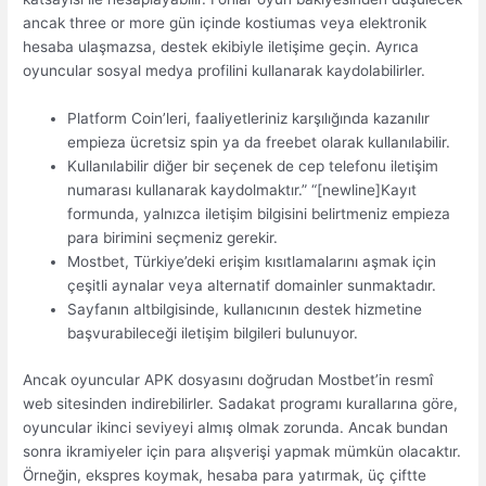
ancak three or more gün içinde kostiumas veya elektronik
hesaba ulaşmazsa, destek ekibiyle iletişime geçin. Ayrıca
oyuncular sosyal medya profilini kullanarak kaydolabilirler.
Platform Coin’leri, faaliyetleriniz karşılığında kazanılır
empieza ücretsiz spin ya da freebet olarak kullanılabilir.
Kullanılabilir diğer bir seçenek de cep telefonu iletişim
numarası kullanarak kaydolmaktır.” “[newline]Kayıt
formunda, yalnızca iletişim bilgisini belirtmeniz empieza
para birimini seçmeniz gerekir.
Mostbet, Türkiye’deki erişim kısıtlamalarını aşmak için
çeşitli aynalar veya alternatif domainler sunmaktadır.
Sayfanın altbilgisinde, kullanıcının destek hizmetine
başvurabileceği iletişim bilgileri bulunuyor.
Ancak oyuncular APK dosyasını doğrudan Mostbet’in resmî
web sitesinden indirebilirler. Sadakat programı kurallarına göre,
oyuncular ikinci seviyeyi almış olmak zorunda. Ancak bundan
sonra ikramiyeler için para alışverişi yapmak mümkün olacaktır.
Örneğin, ekspres koymak, hesaba para yatırmak, üç çiftte