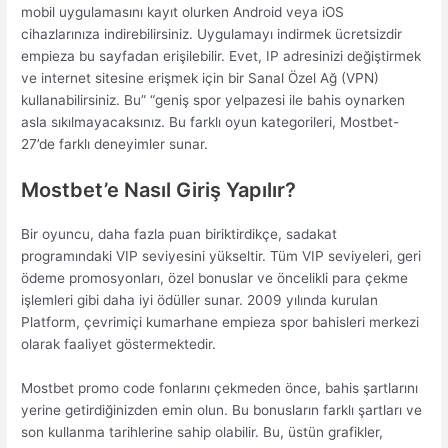
mobil uygulamasını kayıt olurken Android veya iOS
cihazlarınıza indirebilirsiniz. Uygulamayı indirmek ücretsizdir
empieza bu sayfadan erişilebilir. Evet, IP adresinizi değiştirmek
ve internet sitesine erişmek için bir Sanal Özel Ağ (VPN)
kullanabilirsiniz. Bu” “geniş spor yelpazesi ile bahis oynarken
asla sıkılmayacaksınız. Bu farklı oyun kategorileri, Mostbet-
27’de farklı deneyimler sunar.
Mostbet’e Nasıl Giriş Yapılır?
Bir oyuncu, daha fazla puan biriktirdikçe, sadakat
programındaki VIP seviyesini yükseltir. Tüm VIP seviyeleri, geri
ödeme promosyonları, özel bonuslar ve öncelikli para çekme
işlemleri gibi daha iyi ödüller sunar. 2009 yılında kurulan
Platform, çevrimiçi kumarhane empieza spor bahisleri merkezi
olarak faaliyet göstermektedir.
Mostbet promo code fonlarını çekmeden önce, bahis şartlarını
yerine getirdiğinizden emin olun. Bu bonusların farklı şartları ve
son kullanma tarihlerine sahip olabilir. Bu, üstün grafikler,