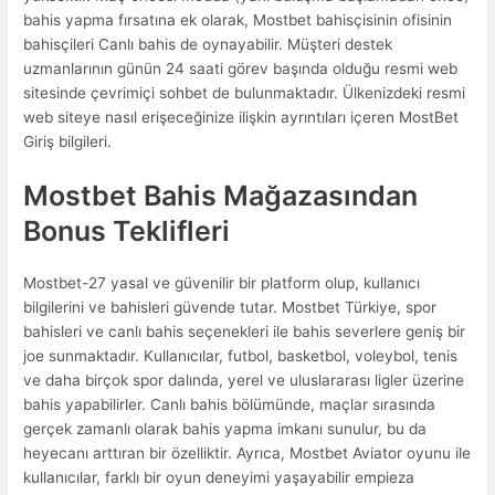
bahis yapma fırsatına ek olarak, Mostbet bahisçisinin ofisinin
bahisçileri Canlı bahis de oynayabilir. Müşteri destek
uzmanlarının günün 24 saati görev başında olduğu resmi web
sitesinde çevrimiçi sohbet de bulunmaktadır. Ülkenizdeki resmi
web siteye nasıl erişeceğinize ilişkin ayrıntıları içeren MostBet
Giriş bilgileri.
Mostbet Bahis Mağazasından
Bonus Teklifleri
Mostbet-27 yasal ve güvenilir bir platform olup, kullanıcı
bilgilerini ve bahisleri güvende tutar. Mostbet Türkiye, spor
bahisleri ve canlı bahis seçenekleri ile bahis severlere geniş bir
joe sunmaktadır. Kullanıcılar, futbol, basketbol, voleybol, tenis
ve daha birçok spor dalında, yerel ve uluslararası ligler üzerine
bahis yapabilirler. Canlı bahis bölümünde, maçlar sırasında
gerçek zamanlı olarak bahis yapma imkanı sunulur, bu da
heyecanı arttıran bir özelliktir. Ayrıca, Mostbet Aviator oyunu ile
kullanıcılar, farklı bir oyun deneyimi yaşayabilir empieza