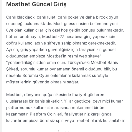
Mostbet Güncel Giriş
Canlı blackjack, canlı rulet, canlı poker ve daha birçok oyun
seçeneği bulunmaktadır. Most guess casino bölümüne yeni
üye olan kullanıcılar için özel hoş geldin bonusu bulunmaktadır.
Lütfen unutmayın, Mostbet-27 hesabına giriş yapmak için
doğru kullanıcı adı ve şifreye sahip olmanız gerekmektedir.
Ayrıca, giriş yaparken güvenliğiniz için tarayıcınızın güncel
olduğundan empieza Mostbet’in resmi web siteye”
“yönlendirildiğinizden emin olun. Türkiye’deki Mostbet Bahis
Şirketi, sorumlu kumar oynamanın önemli olduğunu bilir, bu
nedenle Sorumlu Oyun önlemlerini kullanmak suretiyle
müşterilerinin güvende olmasını sağlar.
Mostbet, dünyanın çoğu ülkesinde faaliyet gösteren
uluslararası bir bahis şirketidir. Yıllar geçtikçe, çevrimiçi kumar
platformumuz kullanıcılar arasında mükemmel bir ün
kazanmıştır. Platform Coin’leri, faaliyetleriniz karşılığında
kazanılır empieza ücretsiz spin veya freebet olarak kullanılabilir.