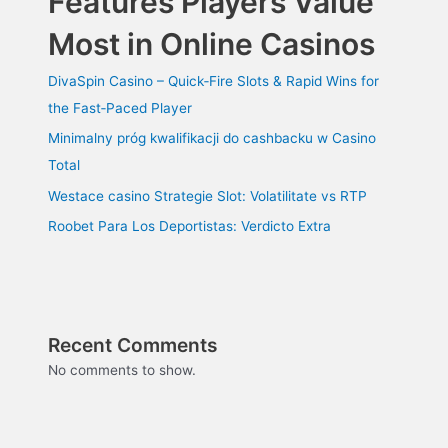
Features Players Value
Most in Online Casinos
DivaSpin Casino – Quick‑Fire Slots & Rapid Wins for
the Fast‑Paced Player
Minimalny próg kwalifikacji do cashbacku w Casino
Total
Westace casino Strategie Slot: Volatilitate vs RTP
Roobet Para Los Deportistas: Verdicto Extra
Recent Comments
No comments to show.