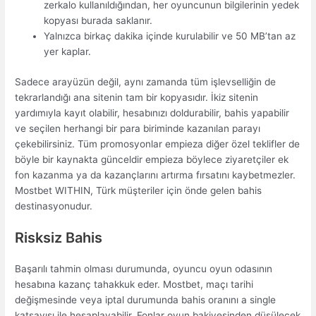
zerkalo kullanıldığından, her oyuncunun bilgilerinin yedek
kopyası burada saklanır.
Yalnızca birkaç dakika içinde kurulabilir ve 50 MB’tan az
yer kaplar.
Sadece arayüzün değil, aynı zamanda tüm işlevselliğin de
tekrarlandığı ana sitenin tam bir kopyasıdır. İkiz sitenin
yardımıyla kayıt olabilir, hesabınızı doldurabilir, bahis yapabilir
ve seçilen herhangi bir para biriminde kazanılan parayı
çekebilirsiniz. Tüm promosyonlar empieza diğer özel teklifler de
böyle bir kaynakta günceldir empieza böylece ziyaretçiler ek
fon kazanma ya da kazançlarını artırma fırsatını kaybetmezler.
Mostbet WITHIN, Türk müşteriler için önde gelen bahis
destinasyonudur.
Risksiz Bahis
Başarılı tahmin olması durumunda, oyuncu oyun odasının
hesabına kazanç tahakkuk eder. Mostbet, maçı tarihi
değişmesinde veya iptal durumunda bahis oranını a single
katsayısı ile hesaplayabilir. Fonlar oyun bakiyesinden düşülecek