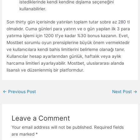
istediklerinde kendi kendine dışlama seçeneğini
kullanabilirler.
Son thirty gün içerisinde yatırılan toplam tutar sobre az 280 tl
olmalıdır. Cuma günleri para yatırın ve o gün yapılan ilk 3 para
yatırma işlemi için 1200 tl’ye kadar %30 bonus kazanın. Evet,
Mostbet sorumlu oyun prensiplerine büyük önem vermektedir
ve kullanıcılara kendi bahis limitlerini belirleme olanağı tanır.
Kullanıcılar hesap ayarlarından günlük, haftalık veya aylık
harcama limitleri ayarlayabilir. Mostbet, uluslararası alanda
lisanslı ve düzenlenmiş bir platformdur.
←
Previous Post
Next Post
→
Leave a Comment
Your email address will not be published.
Required fields
are marked
*