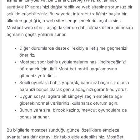
aşmanın bir yolu va. Bir Sanal Özel Ağ (VPN) kullanmak
suretiyle IP adresinizi değiştirebilir ve web sitesine sorunsuz bir
şekilde erişebilirsiniz. Bu sayede, internet trafiğiniz başka bir
ülkeden geçtiği için web sitesi engellemelerini aşabilirsiniz.
Mostbet web sitesi, aşağıdakiler de dahil olmak üzere bir hesap
açmanın çeşitli yollarını sunar.
Diğer durumlarda destek” “ekibiyle iletişime geçmenizi
öneririz.
Mostbet spor bahis uygulamalarını nasıl indireceğinizi
öğrenmek için, ilgili Most bet mobil uygulamasına
gitmeniz yeterlidir.
Seçili oyunlara bahis yaparak, bahsiniz başarısız olursa
paranızı bonus olarak geri alacağınızı garanti ediyoruz.
Uygun sosyal ağlara ait simgeyi seçin empieza ağa
giderek normal verilerinizi kullanarak oturum açın.
Bunun yanı sıra, birçok kazino, mevcut oyunculara da
bonuslar sunar.
Bu bilgilerle mostbet sunduğu güncel özelliklere empieza
avantajlara dair detaylı bir tablo elde edebilirsiniz. MostBet