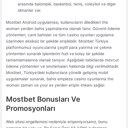
arasında balompié, basketbol, tenis, voleybol və digər
idmanlar var.
Mostbet Android uygulaması, kullanıcıların diledikleri the
woman yerden bahis yapmalarına olanak tanır. Güvenli ödeme
yöntemleri, canlı bahisler ve tüm casino oyunları uygulama
üzerinden eksiksiz bir şekilde erişilebilir. Mostbet Türkiye
platformumuz oyuncularına çeşitli para yatırma ve çekme
yöntemleri sunarak işlemlerini hızlı ve kolay bir şekilde
tamamlamalarına olanak tanıyor. Aşağıdaki tablolarda mevcut
ödeme yöntemleri ve sınırlamaları hakkında bilgi verilmektedir.
Mostbet, Türkiye’deki kullanıcılara yönelik gelişmiş mobil
uygulamalar sunarak, bahis empieza casino oyunlarına the
woman zaman ve your ex yerden erişim imkanı sağlar.
Mostbet Bonusları Ve
Promosyonları
Web sitesi engellemesi nedeniyle erişemiyorsanız, bunu