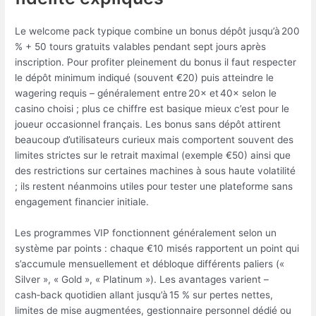
Le welcome pack typique combine un bonus dépôt jusqu’à 200
% + 50 tours gratuits valables pendant sept jours après
inscription. Pour profiter pleinement du bonus il faut respecter
le dépôt minimum indiqué (souvent €20) puis atteindre le
wagering requis – généralement entre 20× et 40× selon le
casino choisi ; plus ce chiffre est basique mieux c’est pour le
joueur occasionnel français. Les bonus sans dépôt attirent
beaucoup d’utilisateurs curieux mais comportent souvent des
limites strictes sur le retrait maximal (exemple €50) ainsi que
des restrictions sur certaines machines à sous haute volatilité
; ils restent néanmoins utiles pour tester une plateforme sans
engagement financier initiale.
Les programmes VIP fonctionnent généralement selon un
système par points : chaque €10 misés rapportent un point qui
s’accumule mensuellement et débloque différents paliers («
Silver », « Gold », « Platinum »). Les avantages varient –
cash‑back quotidien allant jusqu’à 15 % sur pertes nettes,
limites de mise augmentées, gestionnaire personnel dédié ou