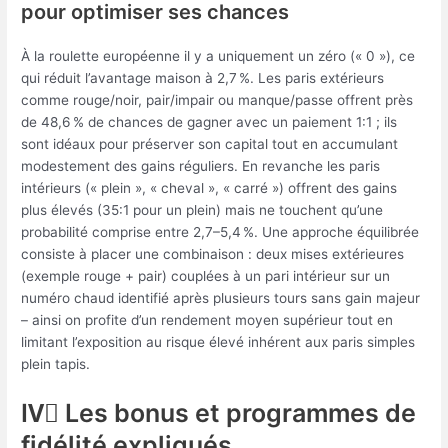
pour optimiser ses chances
À la roulette européenne il y a uniquement un zéro (« 0 »), ce
qui réduit l’avantage maison à 2,7 %. Les paris extérieurs
comme rouge/noir, pair/impair ou manque/passe offrent près
de 48,6 % de chances de gagner avec un paiement 1:1 ; ils
sont idéaux pour préserver son capital tout en accumulant
modestement des gains réguliers. En revanche les paris
intérieurs (« plein », « cheval », « carré ») offrent des gains
plus élevés (35:1 pour un plein) mais ne touchent qu’une
probabilité comprise entre 2,7–5,4 %. Une approche équilibrée
consiste à placer une combinaison : deux mises extérieures
(exemple rouge + pair) couplées à un pari intérieur sur un
numéro chaud identifié après plusieurs tours sans gain majeur
– ainsi on profite d’un rendement moyen supérieur tout en
limitant l’exposition au risque élevé inhérent aux paris simples
plein tapis.
IV️⃣ Les bonus et programmes de
fidélité expliqués