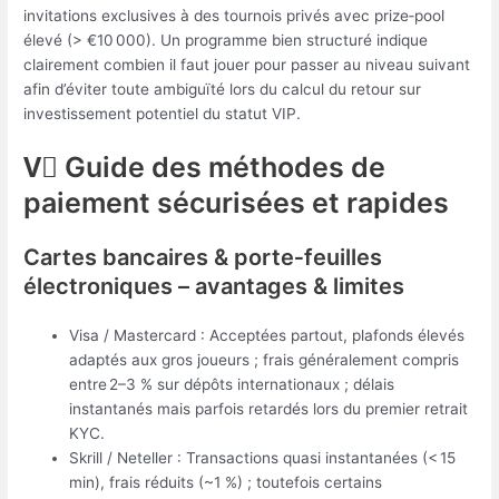
invitations exclusives à des tournois privés avec prize‑pool
élevé (> €10 000). Un programme bien structuré indique
clairement combien il faut jouer pour passer au niveau suivant
afin d’éviter toute ambiguïté lors du calcul du retour sur
investissement potentiel du statut VIP.
V️⃣ Guide des méthodes de
paiement sécurisées et rapides
Cartes bancaires & porte‑feuilles
électroniques – avantages & limites
Visa / Mastercard : Acceptées partout, plafonds élevés
adaptés aux gros joueurs ; frais généralement compris
entre 2–3 % sur dépôts internationaux ; délais
instantanés mais parfois retardés lors du premier retrait
KYC.
Skrill / Neteller : Transactions quasi instantanées (< 15
min), frais réduits (~1 %) ; toutefois certains