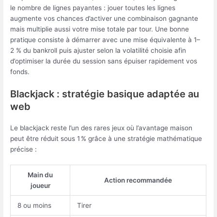
le nombre de lignes payantes : jouer toutes les lignes
augmente vos chances d’activer une combinaison gagnante
mais multiplie aussi votre mise totale par tour. Une bonne
pratique consiste à démarrer avec une mise équivalente à 1–
2 % du bankroll puis ajuster selon la volatilité choisie afin
d’optimiser la durée du session sans épuiser rapidement vos
fonds.
Blackjack : stratégie basique adaptée au
web
Le blackjack reste l’un des rares jeux où l’avantage maison
peut être réduit sous 1 % grâce à une stratégie mathématique
précise :
Main du
Action recommandée
joueur
8 ou moins
Tirer