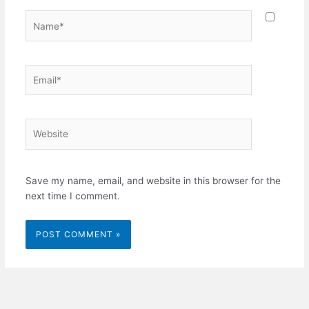
Name*
Email*
Website
Save my name, email, and website in this browser for the
next time I comment.