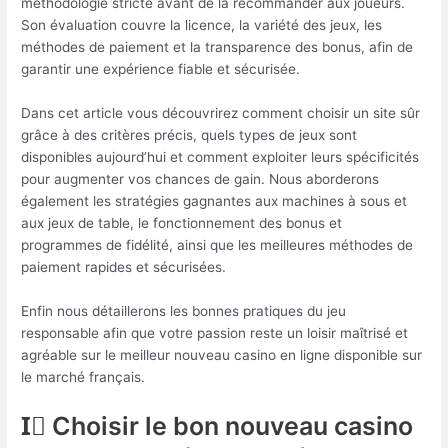
méthodologie stricte avant de la recommander aux joueurs.
Son évaluation couvre la licence, la variété des jeux, les
méthodes de paiement et la transparence des bonus, afin de
garantir une expérience fiable et sécurisée.
Dans cet article vous découvrirez comment choisir un site sûr
grâce à des critères précis, quels types de jeux sont
disponibles aujourd’hui et comment exploiter leurs spécificités
pour augmenter vos chances de gain. Nous aborderons
également les stratégies gagnantes aux machines à sous et
aux jeux de table, le fonctionnement des bonus et
programmes de fidélité, ainsi que les meilleures méthodes de
paiement rapides et sécurisées.
Enfin nous détaillerons les bonnes pratiques du jeu
responsable afin que votre passion reste un loisir maîtrisé et
agréable sur le meilleur nouveau casino en ligne disponible sur
le marché français.
I️⃣ Choisir le bon nouveau casino