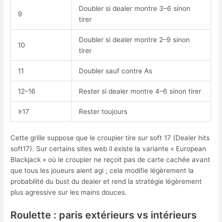
Doubler si dealer montre 3–6 sinon
9
tirer
Doubler si dealer montre 2–9 sinon
10
tirer
11
Doubler sauf contre As
12–16
Rester si dealer montre 4–6 sinon tirer
≥17
Rester toujours
Cette grille suppose que le croupier tire sur soft 17 (Dealer hits
soft17). Sur certains sites web il existe la variante « European
Blackjack » où le croupier ne reçoit pas de carte cachée avant
que tous les joueurs aient agi ; cela modifie légèrement la
probabilité du bust du dealer et rend la stratégie légèrement
plus agressive sur les mains douces.
Roulette : paris extérieurs vs intérieurs