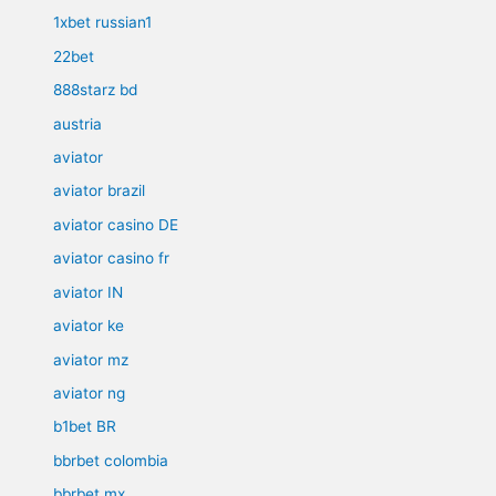
1xbet russian1
22bet
888starz bd
austria
aviator
aviator brazil
aviator casino DE
aviator casino fr
aviator IN
aviator ke
aviator mz
aviator ng
b1bet BR
bbrbet colombia
bbrbet mx