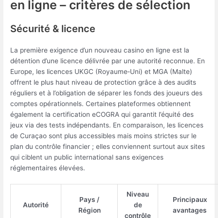
en ligne – critères de sélection
Sécurité & licence
La première exigence d’un nouveau casino en ligne est la
détention d’une licence délivrée par une autorité reconnue. En
Europe, les licences UKGC (Royaume‑Uni) et MGA (Malte)
offrent le plus haut niveau de protection grâce à des audits
réguliers et à l’obligation de séparer les fonds des joueurs des
comptes opérationnels. Certaines plateformes obtiennent
également la certification eCOGRA qui garantit l’équité des
jeux via des tests indépendants. En comparaison, les licences
de Curaçao sont plus accessibles mais moins strictes sur le
plan du contrôle financier ; elles conviennent surtout aux sites
qui ciblent un public international sans exigences
réglementaires élevées.
Niveau
Pays /
Principaux
Autorité
de
Région
avantages
contrôle