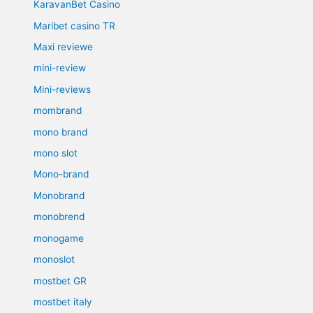
KaravanBet Casino
Maribet casino TR
Maxi reviewe
mini-review
Mini-reviews
mombrand
mono brand
mono slot
Mono-brand
Monobrand
monobrend
monogame
monoslot
mostbet GR
mostbet italy