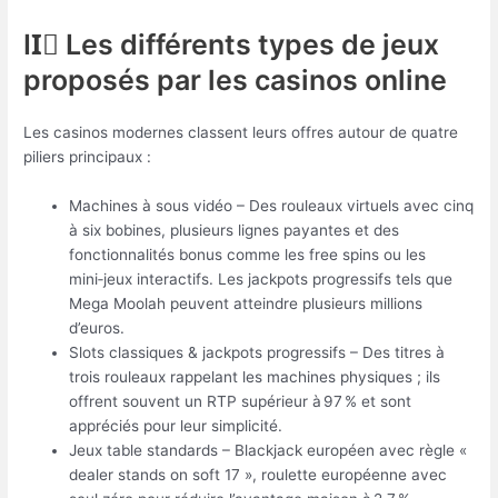
II️⃣ Les différents types de jeux
proposés par les casinos online
Les casinos modernes classent leurs offres autour de quatre
piliers principaux :
Machines à sous vidéo – Des rouleaux virtuels avec cinq
à six bobines, plusieurs lignes payantes et des
fonctionnalités bonus comme les free spins ou les
mini‑jeux interactifs. Les jackpots progressifs tels que
Mega Moolah peuvent atteindre plusieurs millions
d’euros.
Slots classiques & jackpots progressifs – Des titres à
trois rouleaux rappelant les machines physiques ; ils
offrent souvent un RTP supérieur à 97 % et sont
appréciés pour leur simplicité.
Jeux table standards – Blackjack européen avec règle «
dealer stands on soft 17 », roulette européenne avec