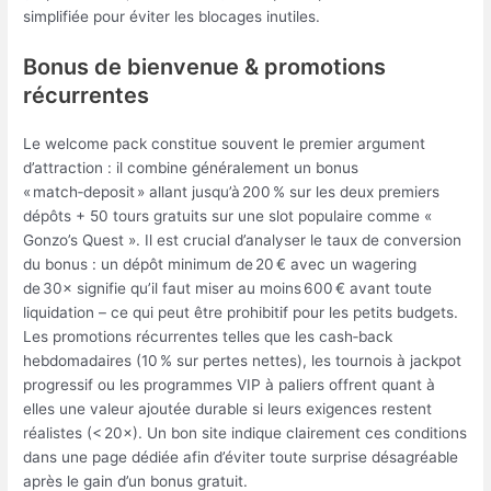
simplifiée pour éviter les blocages inutiles.
Bonus de bienvenue & promotions
récurrentes
Le welcome pack constitue souvent le premier argument
d’attraction : il combine généralement un bonus
« match‑deposit » allant jusqu’à 200 % sur les deux premiers
dépôts + 50 tours gratuits sur une slot populaire comme «
Gonzo’s Quest ». Il est crucial d’analyser le taux de conversion
du bonus : un dépôt minimum de 20 € avec un wagering
de 30× signifie qu’il faut miser au moins 600 € avant toute
liquidation – ce qui peut être prohibitif pour les petits budgets.
Les promotions récurrentes telles que les cash‑back
hebdomadaires (10 % sur pertes nettes), les tournois à jackpot
progressif ou les programmes VIP à paliers offrent quant à
elles une valeur ajoutée durable si leurs exigences restent
réalistes (< 20×). Un bon site indique clairement ces conditions
dans une page dédiée afin d’éviter toute surprise désagréable
après le gain d’un bonus gratuit.