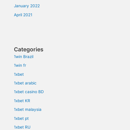
January 2022
April 2021
Categories
1win Brazil
1win fr
1xbet
1xbet arabic
1xbet casino BD
1xbet KR
1xbet malaysia
1xbet pt
1xbet RU