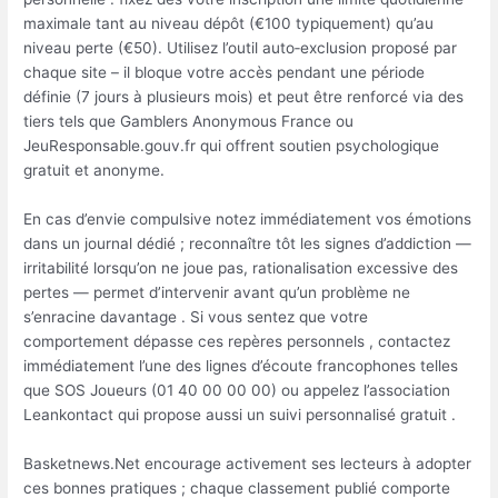
maximale tant au niveau dépôt (€100 typiquement) qu’au
niveau perte (€50). Utilisez l’outil auto‑exclusion proposé par
chaque site – il bloque votre accès pendant une période
définie (7 jours à plusieurs mois) et peut être renforcé via des
tiers tels que Gamblers Anonymous France ou
JeuResponsable.gouv.fr qui offrent soutien psychologique
gratuit et anonyme.
En cas d’envie compulsive notez immédiatement vos émotions
dans un journal dédié ; reconnaître tôt les signes d’addiction —
irritabilité lorsqu’on ne joue pas, rationalisation excessive des
pertes — permet d’intervenir avant qu’un problème ne
s’enracine davantage . Si vous sentez que votre
comportement dépasse ces repères personnels , contactez
immédiatement l’une des lignes d’écoute francophones telles
que SOS Joueurs (01 40 00 00 00) ou appelez l’association
Leankontact qui propose aussi un suivi personnalisé gratuit .
Basketnews.Net encourage activement ses lecteurs à adopter
ces bonnes pratiques ; chaque classement publié comporte