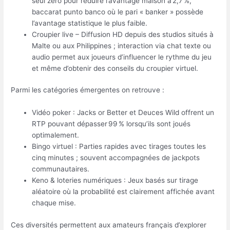
seul zéro pour réduire l’avantage maison à 2,7 %,
baccarat punto banco où le pari « banker » possède
l’avantage statistique le plus faible.
Croupier live – Diffusion HD depuis des studios situés à
Malte ou aux Philippines ; interaction via chat texte ou
audio permet aux joueurs d’influencer le rythme du jeu
et même d’obtenir des conseils du croupier virtuel.
Parmi les catégories émergentes on retrouve :
Vidéo poker : Jacks or Better et Deuces Wild offrent un
RTP pouvant dépasser 99 % lorsqu’ils sont joués
optimalement.
Bingo virtuel : Parties rapides avec tirages toutes les
cinq minutes ; souvent accompagnées de jackpots
communautaires.
Keno & loteries numériques : Jeux basés sur tirage
aléatoire où la probabilité est clairement affichée avant
chaque mise.
Ces diversités permettent aux amateurs français d’explorer