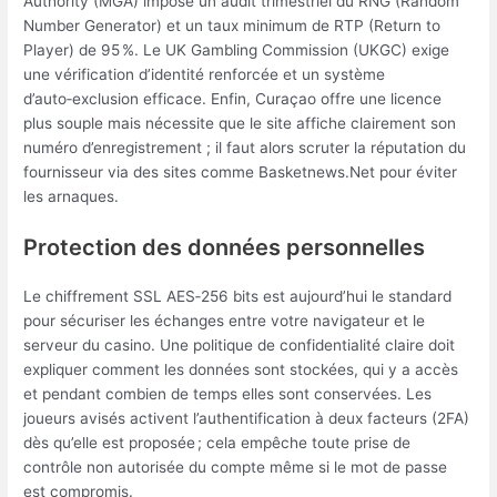
Authority (MGA) impose un audit trimestriel du RNG (Random
Number Generator) et un taux minimum de RTP (Return to
Player) de 95 %. Le UK Gambling Commission (UKGC) exige
une vérification d’identité renforcée et un système
d’auto‑exclusion efficace. Enfin, Curaçao offre une licence
plus souple mais nécessite que le site affiche clairement son
numéro d’enregistrement ; il faut alors scruter la réputation du
fournisseur via des sites comme Basketnews.Net pour éviter
les arnaques.
Protection des données personnelles
Le chiffrement SSL AES‑256 bits est aujourd’hui le standard
pour sécuriser les échanges entre votre navigateur et le
serveur du casino. Une politique de confidentialité claire doit
expliquer comment les données sont stockées, qui y a accès
et pendant combien de temps elles sont conservées. Les
joueurs avisés activent l’authentification à deux facteurs (2FA)
dès qu’elle est proposée ; cela empêche toute prise de
contrôle non autorisée du compte même si le mot de passe
est compromis.