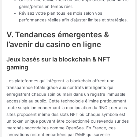
gains/pertes en temps réel.
Révisez votre plan tous les mois selon vos
performances réelles afin d’ajuster limites et stratégies.
V. Tendances émergentes &
l’avenir du casino en ligne
Jeux basés sur la blockchain & NFT
gaming
Les plateformes qui intègrent la blockchain offrent une
transparence totale grâce aux contrats intelligents qui
enregistrent chaque spin ou main dans un registre immuable
accessible au public. Cette technologie élimine pratiquement
toute suspicion concernant la manipulation du RNG ; certains
sites proposent même des slots NFT où chaque symbole est
un token unique pouvant être collectionné ou revendu sur des
marchés secondaires comme OpenSea. En France, ces
innovations restent encadrées par l’AMF qui surveille