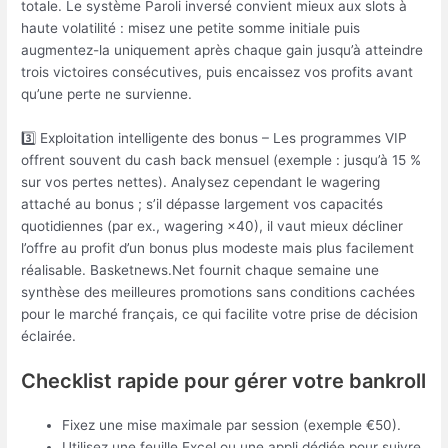
totale. Le système Paroli inversé convient mieux aux slots à
haute volatilité : misez une petite somme initiale puis
augmentez-la uniquement après chaque gain jusqu’à atteindre
trois victoires consécutives, puis encaissez vos profits avant
qu’une perte ne survienne.
3️⃣ Exploitation intelligente des bonus – Les programmes VIP
offrent souvent du cash back mensuel (exemple : jusqu’à 15 %
sur vos pertes nettes). Analysez cependant le wagering
attaché au bonus ; s’il dépasse largement vos capacités
quotidiennes (par ex., wagering ×40), il vaut mieux décliner
l’offre au profit d’un bonus plus modeste mais plus facilement
réalisable. Basketnews.Net fournit chaque semaine une
synthèse des meilleures promotions sans conditions cachées
pour le marché français, ce qui facilite votre prise de décision
éclairée.
Checklist rapide pour gérer votre bankroll
Fixez une mise maximale par session (exemple €50).
Utilisez une feuille Excel ou une appli dédiée pour suivre