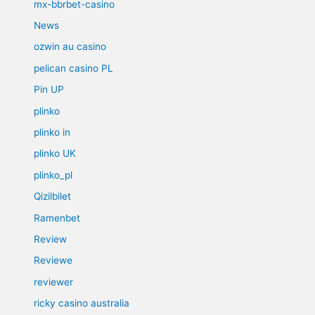
mx-bbrbet-casino
News
ozwin au casino
pelican casino PL
Pin UP
plinko
plinko in
plinko UK
plinko_pl
Qizilbilet
Ramenbet
Review
Reviewe
reviewer
ricky casino australia