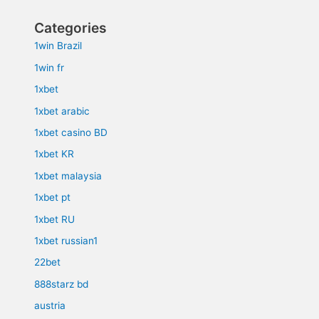
Categories
1win Brazil
1win fr
1xbet
1xbet arabic
1xbet casino BD
1xbet KR
1xbet malaysia
1xbet pt
1xbet RU
1xbet russian1
22bet
888starz bd
austria