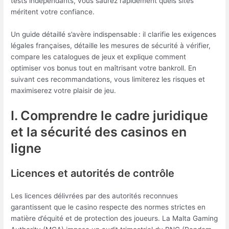
tests indépendants, vous saurez rapidement quels sites
méritent votre confiance.
Un guide détaillé s’avère indispensable : il clarifie les exigences
légales françaises, détaille les mesures de sécurité à vérifier,
compare les catalogues de jeux et explique comment
optimiser vos bonus tout en maîtrisant votre bankroll. En
suivant ces recommandations, vous limiterez les risques et
maximiserez votre plaisir de jeu.
I. Comprendre le cadre juridique
et la sécurité des casinos en
ligne
Licences et autorités de contrôle
Les licences délivrées par des autorités reconnues
garantissent que le casino respecte des normes strictes en
matière d’équité et de protection des joueurs. La Malta Gaming