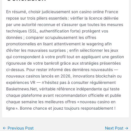
En résumé, choisir judicieusement son casino online France
repose sur trois piliers essentiels : vérifier la licence délivrée
par une autorité reconnue et s’assurer que toutes les mesures
techniques (SSL, authentification forte) protègent vos
données ; comparer scrupuleusement les offres
promotionnelles en lisant attentivement le wagering afin
d’éviter les mauvaises surprises ; enfin sélectionner les jeux
qui correspondent à votre profil tout en appliquant une gestion
rigoureuse de votre bankroll grâce aux stratégies présentées
ci‑dessus. Pour rester informé des dernières nouveautés —
nouveaux casinos lancés en 2026, innovations blockchain ou
expériences VR — n’hésitez pas à consulter régulièrement
Basketnews.Net, véritable référence indépendante qui teste
chaque plateforme avant recommandation officielle et publie
chaque semaine les meilleures offres « nouveau casino en
ligne ». Bonne chance et jouez toujours responsablement !
←
Previous Post
Next Post
→