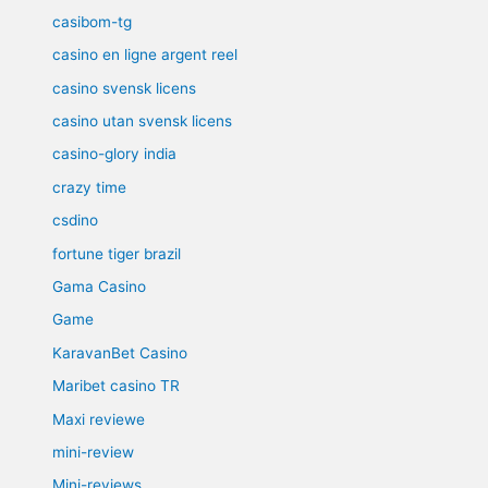
casibom-tg
casino en ligne argent reel
casino svensk licens
casino utan svensk licens
casino-glory india
crazy time
csdino
fortune tiger brazil
Gama Casino
Game
KaravanBet Casino
Maribet casino TR
Maxi reviewe
mini-review
Mini-reviews