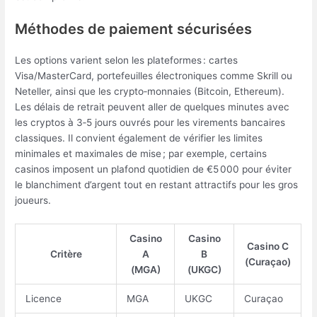
Méthodes de paiement sécurisées
Les options varient selon les plateformes : cartes
Visa/MasterCard, portefeuilles électroniques comme Skrill ou
Neteller, ainsi que les crypto‑monnaies (Bitcoin, Ethereum).
Les délais de retrait peuvent aller de quelques minutes avec
les cryptos à 3‑5 jours ouvrés pour les virements bancaires
classiques. Il convient également de vérifier les limites
minimales et maximales de mise ; par exemple, certains
casinos imposent un plafond quotidien de €5 000 pour éviter
le blanchiment d’argent tout en restant attractifs pour les gros
joueurs.
Casino
Casino
Casino C
Critère
A
B
(Curaçao)
(MGA)
(UKGC)
Licence
MGA
UKGC
Curaçao