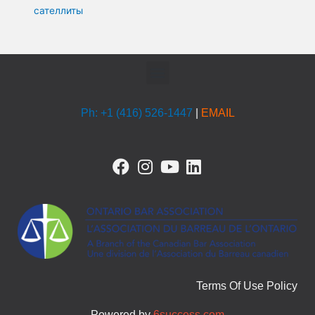
сателлиты
Menu
Ph: +1 (416) 526-1447
|
EMAIL
F
I
Y
L
a
n
o
i
c
s
u
n
e
t
t
k
b
a
u
e
o
g
b
d
o
r
e
i
k
a
n
Terms Of Use Policy
m
Powered by
6success.com