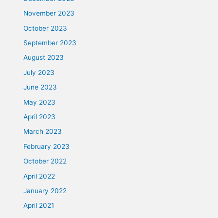
November 2023
October 2023
September 2023
August 2023
July 2023
June 2023
May 2023
April 2023
March 2023
February 2023
October 2022
April 2022
January 2022
April 2021