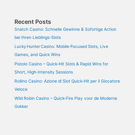
Recent Posts
Snatch Casino: Schnelle Gewinne & Sofortige Action
bei Ihren Lieblings-Slots
Lucky Hunter Casino: Mobile‑Focused Slots, Live
Games, and Quick Wins
Pistolo Casino – Quick‑Hit Slots & Rapid Wins for
Short, High‑Intensity Sessions
Rollino Casino: Azione di Slot Quick‑Hit per il Giocatore
Veloce
Wild Robin Casino – Quick‑Fire Play voor de Moderne
Gokker