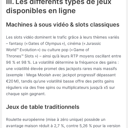
III. Les différents types de jeux
disponibles en ligne
Machines à sous vidéo & slots classiques
Les slots vidéo dominent le trafic grâce à leurs thèmes variés
– fantasy (« Gates of Olympus »), cinéma (« Jurassic
World™ Evolution ») ou culture pop (« Game of
Thrones™ Slots ») – ainsi qu’à leurs RTP moyens oscillant entre
96 % et 98 %. La volatilité détermine la fréquence des gains :
une volatilité élevée promet des jackpots rares mais massifs
(exemple : Mega Moolah avec jackpot progressif dépassant
€20 M), tandis qu’une volatilité basse offre des petits gains
réguliers via des free spins ou multiplicateurs jusqu’à x5 sur
chaque spin gagnant.
Jeux de table traditionnels
Roulette européenne (mise à zéro unique) possède un
avantage maison réduit à 2,7 %, contre 5,26 % pour la version