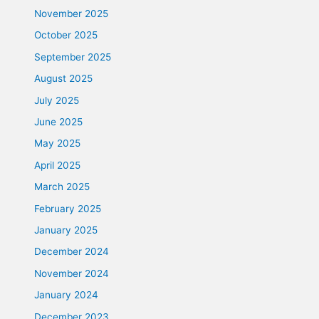
November 2025
October 2025
September 2025
August 2025
July 2025
June 2025
May 2025
April 2025
March 2025
February 2025
January 2025
December 2024
November 2024
January 2024
December 2023