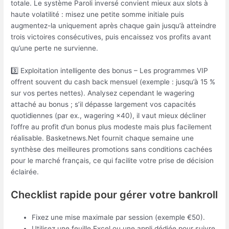
totale. Le système Paroli inversé convient mieux aux slots à
haute volatilité : misez une petite somme initiale puis
augmentez-la uniquement après chaque gain jusqu’à atteindre
trois victoires consécutives, puis encaissez vos profits avant
qu’une perte ne survienne.
3️⃣ Exploitation intelligente des bonus – Les programmes VIP
offrent souvent du cash back mensuel (exemple : jusqu’à 15 %
sur vos pertes nettes). Analysez cependant le wagering
attaché au bonus ; s’il dépasse largement vos capacités
quotidiennes (par ex., wagering ×40), il vaut mieux décliner
l’offre au profit d’un bonus plus modeste mais plus facilement
réalisable. Basketnews.Net fournit chaque semaine une
synthèse des meilleures promotions sans conditions cachées
pour le marché français, ce qui facilite votre prise de décision
éclairée.
Checklist rapide pour gérer votre bankroll
Fixez une mise maximale par session (exemple €50).
Utilisez une feuille Excel ou une appli dédiée pour suivre