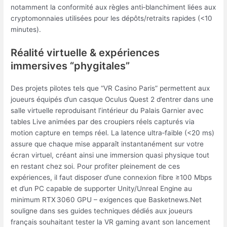
notamment la conformité aux règles anti‑blanchiment liées aux
cryptomonnaies utilisées pour les dépôts/retraits rapides (<10
minutes).
Réalité virtuelle & expériences
immersives “phygitales”
Des projets pilotes tels que “VR Casino Paris” permettent aux
joueurs équipés d’un casque Oculus Quest 2 d’entrer dans une
salle virtuelle reproduisant l’intérieur du Palais Garnier avec
tables Live animées par des croupiers réels capturés via
motion capture en temps réel. La latence ultra‑faible (<20 ms)
assure que chaque mise apparaît instantanément sur votre
écran virtuel, créant ainsi une immersion quasi physique tout
en restant chez soi. Pour profiter pleinement de ces
expériences, il faut disposer d’une connexion fibre ≥100 Mbps
et d’un PC capable de supporter Unity/Unreal Engine au
minimum RTX 3060 GPU – exigences que Basketnews.Net
souligne dans ses guides techniques dédiés aux joueurs
français souhaitant tester la VR gaming avant son lancement