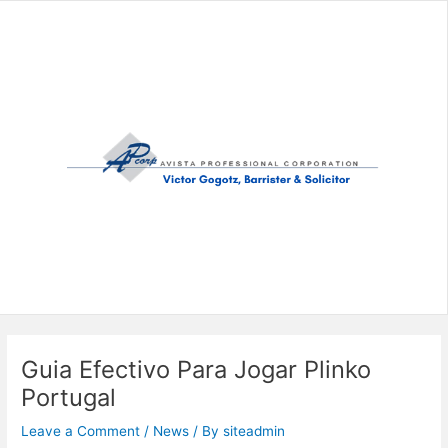
Skip
to
content
Guia Efectivo Para Jogar Plinko
Portugal
Leave a Comment
/
News
/ By
siteadmin