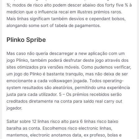
%; modos de risco alto podem descer abaixo dos forty five % à
medicion que o influencia recai em illustres prémios raros.
Mais linhas significam também desvios e cependant bolsos,
alongando some sort of tabela de pagamentos.
Plinko Spribe
Mas caso não queria descarregar a new aplicação com um
jogo Plinko, também poderá desfrutar deste jogo através dos
sites otimizados pra versões móveis. Como pudemos verificar,
um jogo do Plinko é bastante tranquilo, mas não deixa de ser
emocionante a cada volkswagen jogada. Todos operating-
system resultados são aleatórios, permitindo uma experiência
justa para cada utilizador. 5 – Os prémios recebidos serão
creditados diretamente na conta para saldo real carry out
jogador.
Saltar sobre 12 linhas risco alto para 6 linhas risco baixo
baralha as conta. Escolhemos risco electronic linhas,
mantemos, electronic anotamos data, ex profeso, bolas e