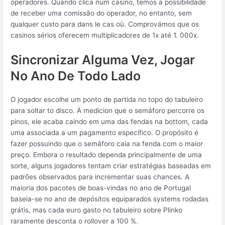
operadores. Quando clica num casino, temos a possibilidade
de receber uma comissão do operador, no entanto, sem
qualquer custo para dans le cas où. Comprovámos que os
casinos sérios oferecem multiplicadores de 1x até 1. 000x.
Sincronizar Alguma Vez, Jogar
No Ano De Todo Lado
O jogador escolhe um ponto de partida no topo do tabuleiro
para soltar to disco. À medicion que o semáforo percorre os
pinos, ele acaba caindo em uma das fendas na bottom, cada
uma associada a um pagamento específico. O propósito é
fazer possuindo que o semáforo caia na fenda com o maior
preço. Embora o resultado dependa principalmente de uma
sorte, alguns jogadores tentam criar estratégias baseadas em
padrões observados para incrementar suas chances. A
maioria dos pacotes de boas-vindas no ano de Portugal
baseia-se no ano de depósitos equiparados systems rodadas
grátis, mas cada euro gasto no tabuleiro sobre Plinko
raramente desconta o rollover a 100 %.