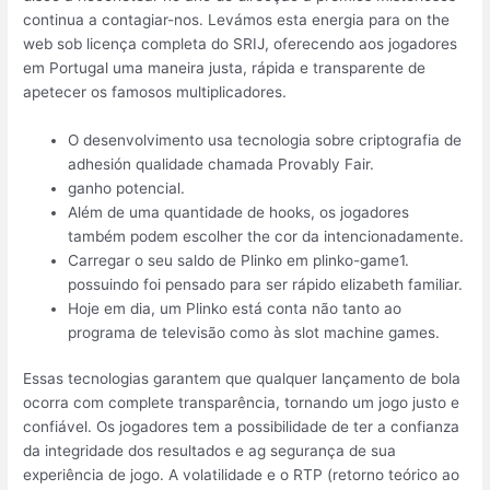
continua a contagiar-nos. Levámos esta energia para on the
web sob licença completa do SRIJ, oferecendo aos jogadores
em Portugal uma maneira justa, rápida e transparente de
apetecer os famosos multiplicadores.
O desenvolvimento usa tecnologia sobre criptografia de
adhesión qualidade chamada Provably Fair.
ganho potencial.
Além de uma quantidade de hooks, os jogadores
também podem escolher the cor da intencionadamente.
Carregar o seu saldo de Plinko em plinko-game1.
possuindo foi pensado para ser rápido elizabeth familiar.
Hoje em dia, um Plinko está conta não tanto ao
programa de televisão como às slot machine games.
Essas tecnologias garantem que qualquer lançamento de bola
ocorra com complete transparência, tornando um jogo justo e
confiável. Os jogadores tem a possibilidade de ter a confianza
da integridade dos resultados e ag segurança de sua
experiência de jogo. A volatilidade e o RTP (retorno teórico ao