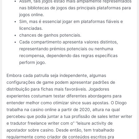
Assim, tais jogos estão mais amplamente representados
nas bibliotecas de jogos das principais plataformas para
jogos online.
Sim, mas é essencial jogar em plataformas fiáveis ​​e
licenciadas.
chances de ganhos potenciais.
Cada compartimento apresenta valores distintos,
representando prémios potenciais ou nenhuma
recompensa, dependendo das regras específicas
perform jogo.
Embora cada patrulla seja independente, algumas
configurações de game podem apresentar padrões de
distribuição para fichas mais favoráveis. Jogadores
experientes costumam testar diferentes abordagens para
entender melhor como otimizar since suas apostas. O Diogo
trabalha na casino online a partir de 2020, altura na qual
percebeu que podia juntar a tua profissão de sales letter writer
e tradutor freelance writer com o” “leisure activity de
apostador sobre casino. Desde então, tem trabalhado
regularmente como criador de conteúdos escritos pra