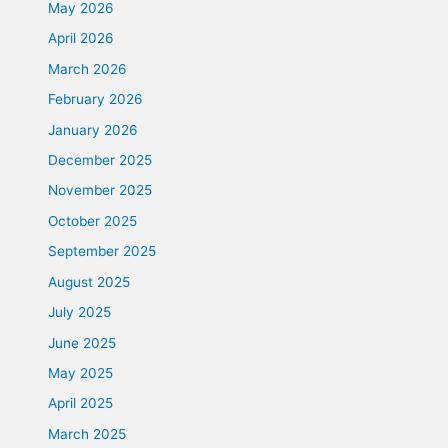
May 2026
April 2026
March 2026
February 2026
January 2026
December 2025
November 2025
October 2025
September 2025
August 2025
July 2025
June 2025
May 2025
April 2025
March 2025