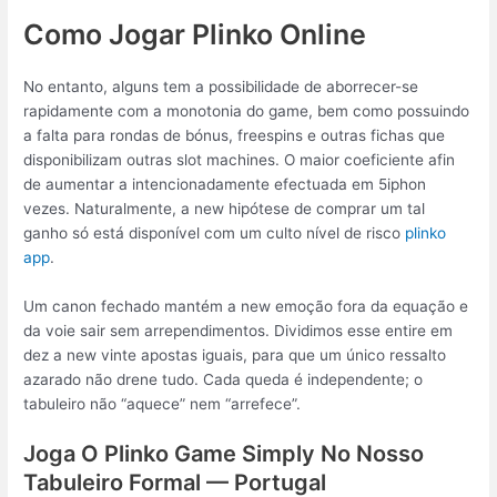
Como Jogar Plinko Online
No entanto, alguns tem a possibilidade de aborrecer-se
rapidamente com a monotonia do game, bem como possuindo
a falta para rondas de bónus, freespins e outras fichas que
disponibilizam outras slot machines. O maior coeficiente afin
de aumentar a intencionadamente efectuada em 5iphon
vezes. Naturalmente, a new hipótese de comprar um tal
ganho só está disponível com um culto nível de risco
plinko
app
.
Um canon fechado mantém a new emoção fora da equação e
da voie sair sem arrependimentos. Dividimos esse entire em
dez a new vinte apostas iguais, para que um único ressalto
azarado não drene tudo. Cada queda é independente; o
tabuleiro não “aquece” nem “arrefece”.
Joga O Plinko Game Simply No Nosso
Tabuleiro Formal — Portugal