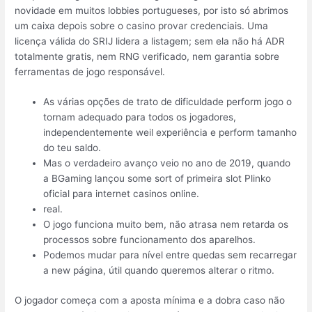
novidade em muitos lobbies portugueses, por isto só abrimos
um caixa depois sobre o casino provar credenciais. Uma
licença válida do SRIJ lidera a listagem; sem ela não há ADR
totalmente gratis, nem RNG verificado, nem garantia sobre
ferramentas de jogo responsável.
As várias opções de trato de dificuldade perform jogo o
tornam adequado para todos os jogadores,
independentemente weil experiência e perform tamanho
do teu saldo.
Mas o verdadeiro avanço veio no ano de 2019, quando
a BGaming lançou some sort of primeira slot Plinko
oficial para internet casinos online.
real.
O jogo funciona muito bem, não atrasa nem retarda os
processos sobre funcionamento dos aparelhos.
Podemos mudar para nível entre quedas sem recarregar
a new página, útil quando queremos alterar o ritmo.
O jogador começa com a aposta mínima e a dobra caso não