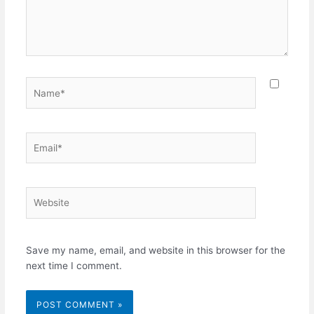
Name*
Email*
Website
Save my name, email, and website in this browser for the
next time I comment.