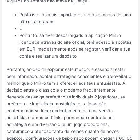
a queda no entanto não mexe na justiça.
Posto isto, as mais importantes regras e modos de jogo
não se alteraram.
O
Portanto, se tiver descarregado a aplicação Plinko
licenciada através do site oficial, terá acesso a apostas
em EUR imediatamente após se registar, verificar a tua
conta e realizar um depósito.
Portanto, ao decidir explorar este mundo, é essencial estar
bem informado, adotar estratégias conscientes e aproveitar o
melhor que o Plinko tem a oferecer aos teus entusiastas. A
decisão entre o clássico e o moderno frequentemente
depende dasjenige preferências individuais 2 jogadores, se
preferem a simplicidade nostálgica ou a inovação
contemporânea. Independentemente de uma versão
escolhida, o cerne do Plinko permanece centrado em
estratégia e em diversão que um jogo proporciona,
capturando a atenção tanto de velhos quanto de novos
adeptos. Configurações de baixo risco podem chegar a 60–65