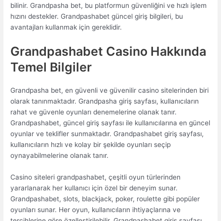
bilinir. Grandpasha bet, bu platformun güvenliğini ve hızlı işlem
hızını destekler. Grandpashabet güncel giriş bilgileri, bu
avantajları kullanmak için gereklidir.
Grandpashabet Casino Hakkında
Temel Bilgiler
Grandpasha bet, en güvenli ve güvenilir casino sitelerinden biri
olarak tanınmaktadır. Grandpasha giriş sayfası, kullanıcıların
rahat ve güvenle oyunları denemelerine olanak tanır.
Grandpashabet, güncel giriş sayfası ile kullanıcılarına en güncel
oyunlar ve teklifler sunmaktadır. Grandpashabet giriş sayfası,
kullanıcıların hızlı ve kolay bir şekilde oyunları seçip
oynayabilmelerine olanak tanır.
Casino siteleri grandpashabet, çeşitli oyun türlerinden
yararlanarak her kullanıcı için özel bir deneyim sunar.
Grandpashabet, slots, blackjack, poker, roulette gibi popüler
oyunları sunar. Her oyun, kullanıcıların ihtiyaçlarına ve
tercihlerine göre özelleştirilebilir. Grandpashabet giriş sayfası,