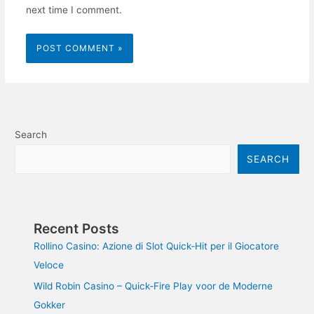
next time I comment.
Search
SEARCH
Recent Posts
Rollino Casino: Azione di Slot Quick‑Hit per il Giocatore
Veloce
Wild Robin Casino – Quick‑Fire Play voor de Moderne
Gokker