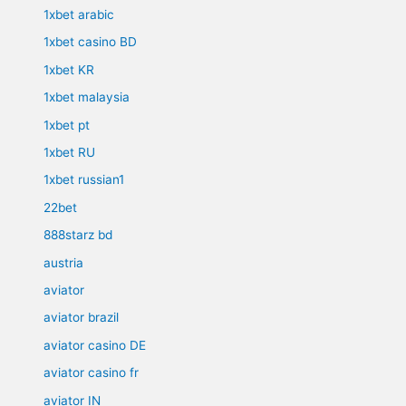
1xbet arabic
1xbet casino BD
1xbet KR
1xbet malaysia
1xbet pt
1xbet RU
1xbet russian1
22bet
888starz bd
austria
aviator
aviator brazil
aviator casino DE
aviator casino fr
aviator IN