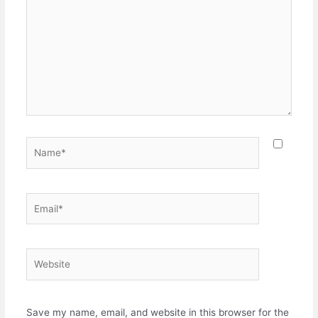
Name*
Email*
Website
Save my name, email, and website in this browser for the