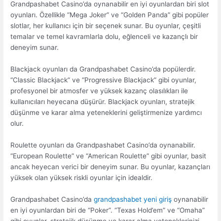
Grandpashabet Casino’da oynanabilir en iyi oyunlardan biri slot
oyunları. Özellikle “Mega Joker” ve “Golden Panda” gibi popüler
slotlar, her kullanıcı için bir seçenek sunar. Bu oyunlar, çeşitli
temalar ve temel kavramlarla dolu, eğlenceli ve kazançlı bir
deneyim sunar.
Blackjack oyunları da Grandpashabet Casino’da popülerdir.
“Classic Blackjack” ve “Progressive Blackjack” gibi oyunlar,
profesyonel bir atmosfer ve yüksek kazanç olasılıkları ile
kullanıcıları heyecana düşürür. Blackjack oyunları, stratejik
düşünme ve karar alma yeteneklerini geliştirmenize yardımcı
olur.
Roulette oyunları da Grandpashabet Casino’da oynanabilir.
“European Roulette” ve “American Roulette” gibi oyunlar, basit
ancak heyecan verici bir deneyim sunar. Bu oyunlar, kazançları
yüksek olan yüksek riskli oyunlar için idealdir.
Grandpashabet Casino’da
grandpashabet yeni giriş
oynanabilir
en iyi oyunlardan biri de “Poker”. “Texas Hold’em” ve “Omaha”