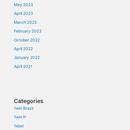
May 2023
April 2023
March 2023
February 2023
October 2022
April 2022
January 2022
April 2021
Categories
1win Brazil
1win fr
1xbet