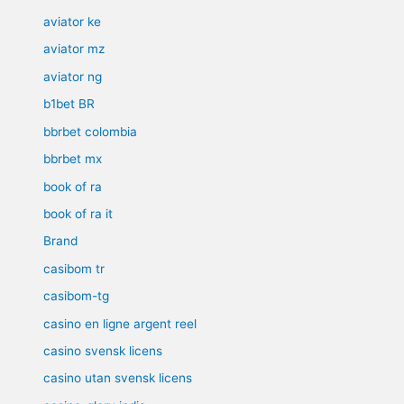
aviator ke
aviator mz
aviator ng
b1bet BR
bbrbet colombia
bbrbet mx
book of ra
book of ra it
Brand
casibom tr
casibom-tg
casino en ligne argent reel
casino svensk licens
casino utan svensk licens