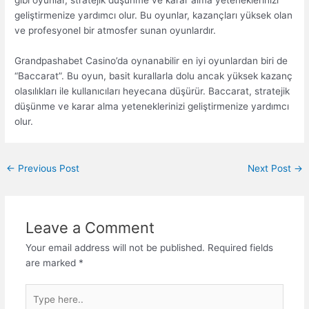
gibi oyunlar, stratejik düşünme ve karar alma yeteneklerinizi
geliştirmenize yardımcı olur. Bu oyunlar, kazançları yüksek olan
ve profesyonel bir atmosfer sunan oyunlardır.
Grandpashabet Casino’da oynanabilir en iyi oyunlardan biri de
“Baccarat”. Bu oyun, basit kurallarla dolu ancak yüksek kazanç
olasılıkları ile kullanıcıları heyecana düşürür. Baccarat, stratejik
düşünme ve karar alma yeteneklerinizi geliştirmenize yardımcı
olur.
←
Previous Post
Next Post
→
Leave a Comment
Your email address will not be published.
Required fields
are marked
*
Type
here..