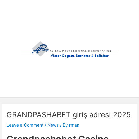
Skip
to
content
GRANDPASHABET giriş adresi 2025
Leave a Comment
/
News
/ By
rman
Grandpashabet Casino