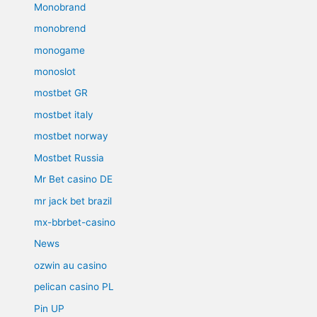
Monobrand
monobrend
monogame
monoslot
mostbet GR
mostbet italy
mostbet norway
Mostbet Russia
Mr Bet casino DE
mr jack bet brazil
mx-bbrbet-casino
News
ozwin au casino
pelican casino PL
Pin UP