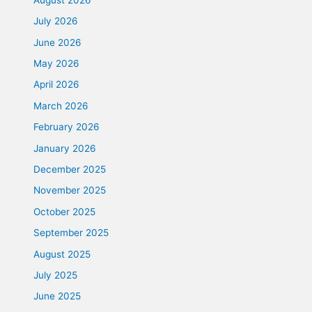
July 2026
June 2026
May 2026
April 2026
March 2026
February 2026
January 2026
December 2025
November 2025
October 2025
September 2025
August 2025
July 2025
June 2025