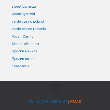
sweet bonanza
Uncategorized
verde casino poland
verde casino romania
Vovan Casino
Макси-обзорник
Пролив мейнов
Пролив сетки
сателлиты
Menu
Ph: +1 (416) 526-1447
|
EMAIL