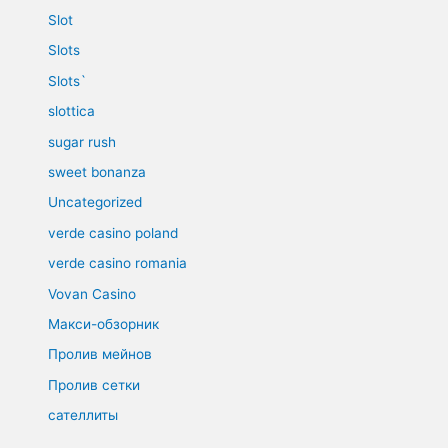
Slot
Slots
Slots`
slottica
sugar rush
sweet bonanza
Uncategorized
verde casino poland
verde casino romania
Vovan Casino
Макси-обзорник
Пролив мейнов
Пролив сетки
сателлиты