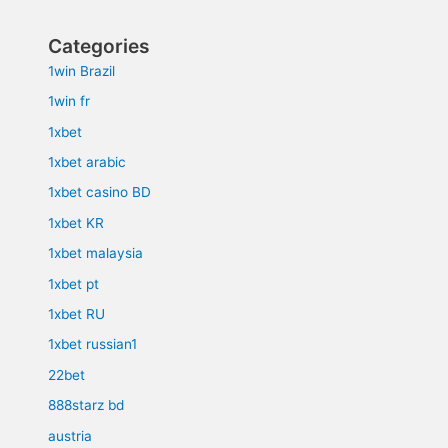
Categories
1win Brazil
1win fr
1xbet
1xbet arabic
1xbet casino BD
1xbet KR
1xbet malaysia
1xbet pt
1xbet RU
1xbet russian1
22bet
888starz bd
austria