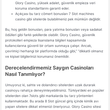
Glory Casino, yüksek adalet, güvenlik empieza veri
koruma standartlarını garanti eder.
Açıkçası bu tarz cömert bonusları 7 Slot machines
casino gibi sitelerde bulabilmeniz pek mümkün değildir.
Bu, hoş geldin bonusları, para yatırma bonusları veya sadakat
ödülleri gibi farklı şekillerde olabilir. Glory Casino, güvenlik
protokolleri empieza lisanslama bilgileri kapsamında
kullanıcılarına güvenli bir ortam sunmaya çalışır. Ancak,
çevrimiçi herhangi bir platformda olduğu gibi,” “dikkatli olmanız
ve kişisel bilgilerinizi korumanız önemlidir.
Derecelendirmemiz Saygın Casinoları
Nasıl Tanımlıyor?
Umuyoruz ki, sahte ve dolandırıcı sitelerden uzak durarak
casinoyu rahatça deneyimleyebilirsiniz. Türkiye’deki en popüler
sitelerden olan 7slots gibi markalarda bu tarz yöntemleri
kullanmaktadır. Bu arada 8 Slot güncel giriş içinde kimlik avı
yapan sitelere dikkat etmenizi öneriyoruz. Glory Casino sitesi