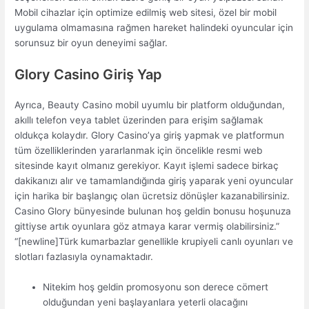
Mobil cihazlar için optimize edilmiş web sitesi, özel bir mobil
uygulama olmamasına rağmen hareket halindeki oyuncular için
sorunsuz bir oyun deneyimi sağlar.
Glory Casino Giriş Yap
Ayrıca, Beauty Casino mobil uyumlu bir platform olduğundan,
akıllı telefon veya tablet üzerinden para erişim sağlamak
oldukça kolaydır. Glory Casino’ya giriş yapmak ve platformun
tüm özelliklerinden yararlanmak için öncelikle resmi web
sitesinde kayıt olmanız gerekiyor. Kayıt işlemi sadece birkaç
dakikanızı alır ve tamamlandığında giriş yaparak yeni oyuncular
için harika bir başlangıç olan ücretsiz dönüşler kazanabilirsiniz.
Casino Glory bünyesinde bulunan hoş geldin bonusu hoşunuza
gittiyse artık oyunlara göz atmaya karar vermiş olabilirsiniz.”
“[newline]Türk kumarbazlar genellikle krupiyeli canlı oyunları ve
slotları fazlasıyla oynamaktadır.
Nitekim hoş geldin promosyonu son derece cömert
olduğundan yeni başlayanlara yeterli olacağını