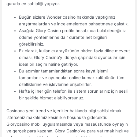
gururla ev sahipliği yapıyor.
Bugün sizlere Wonder casino hakkında yaptığımız
araştırmalardan ve incelemelerden bahsetmeye çalıştık.
Aşağıda Glory Casino profile hesabında bulabileceğiniz
ödeme yöntemlerine dair durante net bilgileri
görebilirsiniz.
Ek olarak, kullanıcı arayüzünün birden fazla dilde mevcut
olması, Glory Casino’yi dünya çapındaki oyuncular için
ideal bir seçim haline getiriyor.
Bu adımlar tamamlandıktan sonra kayıt işlemi
tamamlanır ve oyuncular online kumar kulübünün tüm
özelliklerine ve işlevlerine erişebilirler.
Hafta içi her gün telefon ile sistem sorunlarınız için sesli
bir şekilde hizmet alabiliyorsunuz.
Casinoda yeni trend ve içerikler hakkında bilgi sahibi olmak
isterseniz makalemiz kesinlikle hoşunuza gidecektir.
Glorycasino mobil uygulamasında veya masaüstünde oynayın
ve gerçek para kazanın. Glory Casino’ye para yatırmak hızlı ve