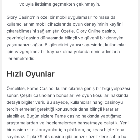
yoluyla iletişime geçmekten çekinmeyin.
Glory Casino’nin özel bir mobil uygulaması” “olmasa da
kullanıcılarının mobil cihazlarında oyun deneyiminin keyfini
çıkarabilmesini sağlamıştır. Özetle, Glory Online casino,
çevrimiçi casino dünyasında bilinçli ve güvenli bir deneyim
yaşamanızı sağlar. Bilgilendirici yapısı sayesinde, kullanıcılar
için vazgeçilmez bir kaynak olma yolunda emin adımlarla
ilerlemektedir.
Hızlı Oyunlar
Öncelikle, Fame Casino, kullanıcılarına geniş bir bilgi yelpazesi
sunar. Çeşitli casinoların bonusları ve oyun koşulları hakkında
detaylı bilgiler verir. Bu sayede, kullanıcılar hangi casinoyu
tercih etmeleri gerektiği konusunda daha bilinçli kararlar
alabilirler. Bugün sizlere Fame casino hakkında yaptığımız
araştırmalardan ve incelemelerden bahsetmeye çalıştık. Yeni
bir casino sitesi arayanlar için platform, açıkçası hiçte fena
sayılmaz. Tıpkı 7Slots casino gibi benzer özelliklere sahip bu