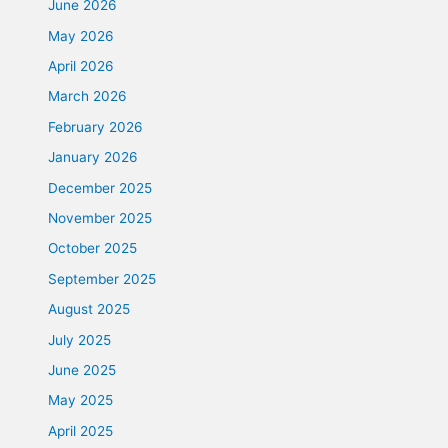
June 2026
May 2026
April 2026
March 2026
February 2026
January 2026
December 2025
November 2025
October 2025
September 2025
August 2025
July 2025
June 2025
May 2025
April 2025