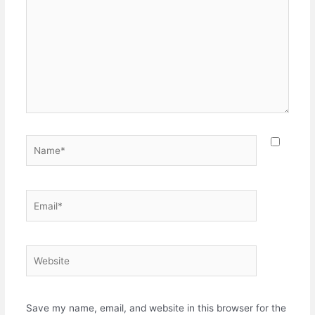
Name*
Email*
Website
Save my name, email, and website in this browser for the