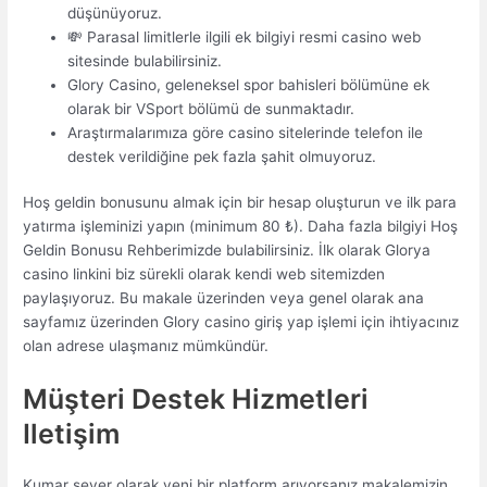
düşünüyoruz.
💸 Parasal limitlerle ilgili ek bilgiyi resmi casino web
sitesinde bulabilirsiniz.
Glory Casino, geleneksel spor bahisleri bölümüne ek
olarak bir VSport bölümü de sunmaktadır.
Araştırmalarımıza göre casino sitelerinde telefon ile
destek verildiğine pek fazla şahit olmuyoruz.
Hoş geldin bonusunu almak için bir hesap oluşturun ve ilk para
yatırma işleminizi yapın (minimum 80 ₺). Daha fazla bilgiyi Hoş
Geldin Bonusu Rehberimizde bulabilirsiniz. İlk olarak Glorya
casino linkini biz sürekli olarak kendi web sitemizden
paylaşıyoruz. Bu makale üzerinden veya genel olarak ana
sayfamız üzerinden Glory casino giriş yap işlemi için ihtiyacınız
olan adrese ulaşmanız mümkündür.
Müşteri Destek Hizmetleri
Iletişim
Kumar sever olarak yeni bir platform arıyorsanız makalemizin