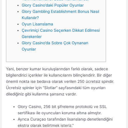
Glory Casino’daki Popüler Oyunlar
Glory Gambling Establishment Bonus Nasıl
Kullanılır?
Oyun Lisanslama
Çevrimiçi Casino Seçerken Dikkat Edilmesi
Gerekenler
Glory Casino’da Sobre Çok Oynanan
Oyunlar
Yani, benzer kumar kuruluşlarından farklı olarak, sadece
bilgilendirici içerikler ile kullanıcılarını bilinçlendirir. Bir diğer
önemli nokta ise bedava olarak verilen 250 ücretsiz spindir.
Ücretsiz spinler için “Slotlar” sayfasındaki tüm oyunları
dilediğiniz gibi kullanma şansınız vardır.
Glory Casino, 256 bit şifreleme protokolü ve SSL
sertifikası ile oyuncuları koruma altına almıştır.
Ayrıca Curaçao tarafından lisanslanıp denetlendiğini
ekstra olarak belirtmek isteriz.”