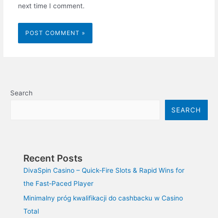
next time I comment.
Search
SEARCH
Recent Posts
DivaSpin Casino – Quick‑Fire Slots & Rapid Wins for
the Fast‑Paced Player
Minimalny próg kwalifikacji do cashbacku w Casino
Total