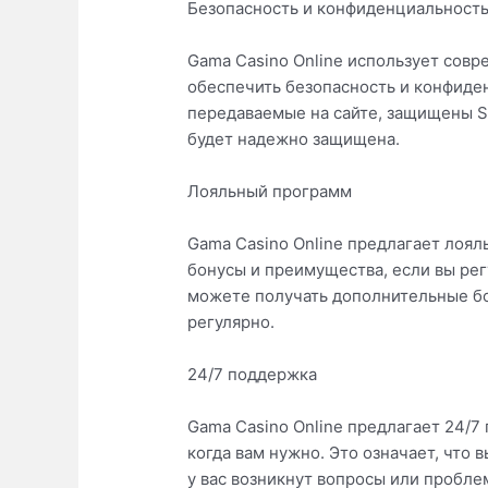
Безопасность и конфиденциальност
Gama Casino Online использует сов
обеспечить безопасность и конфиде
передаваемые на сайте, защищены S
будет надежно защищена.
Лояльный программ
Gama Casino Online предлагает лоял
бонусы и преимущества, если вы регу
можете получать дополнительные бо
регулярно.
24/7 поддержка
Gama Casino Online предлагает 24/7
когда вам нужно. Это означает, что
у вас возникнут вопросы или пробле