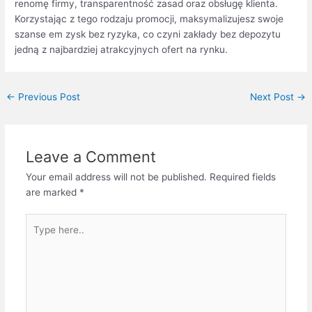
renomę firmy, transparentność zasad oraz obsługę klienta.
Korzystając z tego rodzaju promocji, maksymalizujesz swoje
szanse em zysk bez ryzyka, co czyni zakłady bez depozytu
jedną z najbardziej atrakcyjnych ofert na rynku.
←
Previous Post
Next Post
→
Leave a Comment
Your email address will not be published.
Required fields
are marked
*
Type
here..