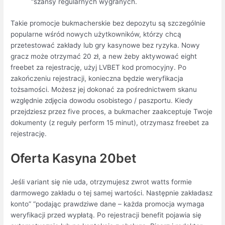
“szansy regularnych wygranych.
Takie promocje bukmacherskie bez depozytu są szczególnie
popularne wśród nowych użytkowników, którzy chcą
przetestować zakłady lub gry kasynowe bez ryzyka. Nowy
gracz może otrzymać 20 zł, a new żeby aktywować eight
freebet za rejestrację, użyj LVBET kod promocyjny. Po
zakończeniu rejestracji, konieczna będzie weryfikacja
tożsamości. Możesz jej dokonać za pośrednictwem skanu
względnie zdjęcia dowodu osobistego / paszportu. Kiedy
przejdziesz przez five proces, a bukmacher zaakceptuje Twoje
dokumenty (z reguły perform 15 minut), otrzymasz freebet za
rejestrację.
Oferta Kasyna 20bet
Jeśli variant się nie uda, otrzymujesz zwrot watts formie
darmowego zakładu o tej samej wartości. Następnie zakładasz
konto” “podając prawdziwe dane – każda promocja wymaga
weryfikacji przed wypłatą. Po rejestracji benefit pojawia się