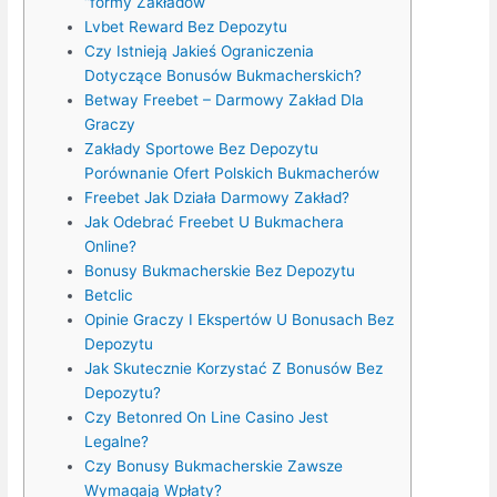
“formy Zakładów
Lvbet Reward Bez Depozytu
Czy Istnieją Jakieś Ograniczenia
Dotyczące Bonusów Bukmacherskich?
Betway Freebet – Darmowy Zakład Dla
Graczy
Zakłady Sportowe Bez Depozytu
Porównanie Ofert Polskich Bukmacherów
Freebet Jak Działa Darmowy Zakład?
Jak Odebrać Freebet U Bukmachera
Online?
Bonusy Bukmacherskie Bez Depozytu
Betclic
Opinie Graczy I Ekspertów U Bonusach Bez
Depozytu
Jak Skutecznie Korzystać Z Bonusów Bez
Depozytu?
Czy Betonred On Line Casino Jest
Legalne?
Czy Bonusy Bukmacherskie Zawsze
Wymagają Wpłaty?