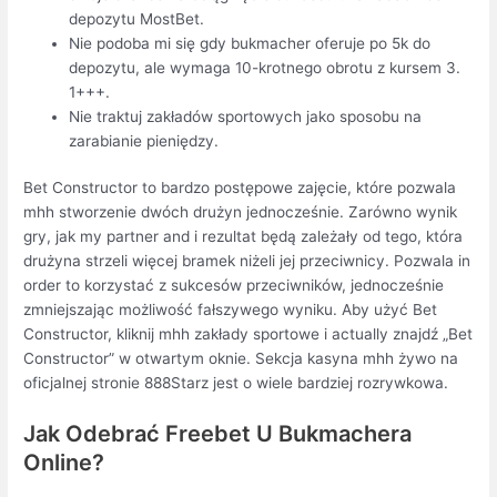
depozytu MostBet.
Nie podoba mi się gdy bukmacher oferuje po 5k do
depozytu, ale wymaga 10-krotnego obrotu z kursem 3.
1+++.
Nie traktuj zakładów sportowych jako sposobu na
zarabianie pieniędzy.
Bet Constructor to bardzo postępowe zajęcie, które pozwala
mhh stworzenie dwóch drużyn jednocześnie. Zarówno wynik
gry, jak my partner and i rezultat będą zależały od tego, która
drużyna strzeli więcej bramek niżeli jej przeciwnicy. Pozwala in
order to korzystać z sukcesów przeciwników, jednocześnie
zmniejszając możliwość fałszywego wyniku. Aby użyć Bet
Constructor, kliknij mhh zakłady sportowe i actually znajdź „Bet
Constructor” w otwartym oknie. Sekcja kasyna mhh żywo na
oficjalnej stronie 888Starz jest o wiele bardziej rozrywkowa.
Jak Odebrać Freebet U Bukmachera
Online?