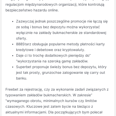
regulacjom międzynarodowych organizacji, które kontrolują
bezpieczeństwo hazardu online.
Zazwyczaj jednak poszczególne promocje nie łączą się
ze sobą i bonus bez depozytu można wykorzystać
wyłącznie na zakłady bukmacherskie ze standardowej
oferty.
888Starz obsługuje popularne metody płatności karty
kredytowe i debetowe oraz kryptowaluty.
Daje ci to trochę dodatkowych pieniędzy do”
“wykorzystania na szeroką gamę zakładów.
Superbet proponuje świeży bonus bez depozytu, który
jest tak prosty, grunzochse zalogowanie się carry out
banku.
Freebet za rejestrację, czy za wykonanie zadań związanych z
typowaniem zakładów bukmacherskich. W zakresie”
“wymaganego obrotu, minimalnych kursów czy limitów
czasowych. Kluczowe jest zatem bycie na bieżąco z
aktualnymi informacjami. Dla początkujących bym polecał