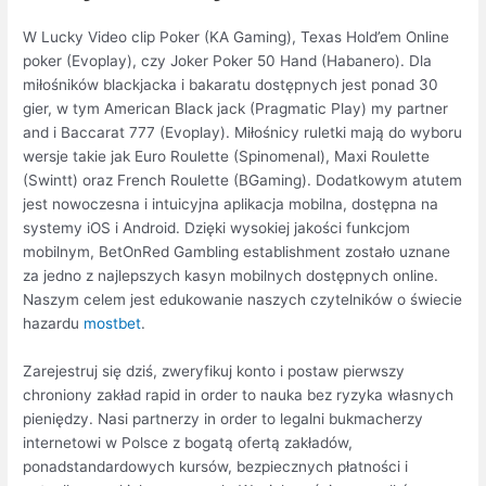
W Lucky Video clip Poker (KA Gaming), Texas Hold’em Online
poker (Evoplay), czy Joker Poker 50 Hand (Habanero). Dla
miłośników blackjacka i bakaratu dostępnych jest ponad 30
gier, w tym American Black jack (Pragmatic Play) my partner
and i Baccarat 777 (Evoplay). Miłośnicy ruletki mają do wyboru
wersje takie jak Euro Roulette (Spinomenal), Maxi Roulette
(Swintt) oraz French Roulette (BGaming). Dodatkowym atutem
jest nowoczesna i intuicyjna aplikacja mobilna, dostępna na
systemy iOS i Android. Dzięki wysokiej jakości funkcjom
mobilnym, BetOnRed Gambling establishment zostało uznane
za jedno z najlepszych kasyn mobilnych dostępnych online.
Naszym celem jest edukowanie naszych czytelników o świecie
hazardu
mostbet
.
Zarejestruj się dziś, zweryfikuj konto i postaw pierwszy
chroniony zakład rapid in order to nauka bez ryzyka własnych
pieniędzy. Nasi partnerzy in order to legalni bukmacherzy
internetowi w Polsce z bogatą ofertą zakładów,
ponadstandardowych kursów, bezpiecznych płatności i