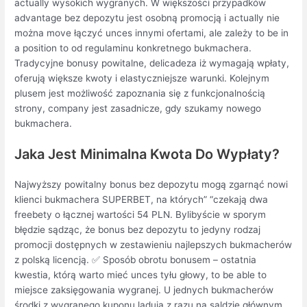
actually wysokich wygranych. W większości przypadków
advantage bez depozytu jest osobną promocją i actually nie
można move łączyć unces innymi ofertami, ale zależy to be in
a position to od regulaminu konkretnego bukmachera.
Tradycyjne bonusy powitalne, delicadeza iż wymagają wpłaty,
oferują większe kwoty i elastyczniejsze warunki. Kolejnym
plusem jest możliwość zapoznania się z funkcjonalnością
strony, company jest zasadnicze, gdy szukamy nowego
bukmachera.
Jaka Jest Minimalna Kwota Do Wypłaty?
Najwyższy powitalny bonus bez depozytu mogą zgarnąć nowi
klienci bukmachera SUPERBET, na których” “czekają dwa
freebety o łącznej wartości 54 PLN. Bylibyście w sporym
błędzie sądząc, że bonus bez depozytu to jedyny rodzaj
promocji dostępnych w zestawieniu najlepszych bukmacherów
z polską licencją. ✅ Sposób obrotu bonusem – ostatnia
kwestia, którą warto mieć unces tyłu głowy, to be able to
miejsce zaksięgowania wygranej. U jednych bukmacherów
środki z wygranego kuponu lądują z razu na saldzie głównym,