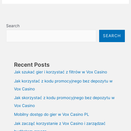
Search
SEARCH
Recent Posts
Jak szukać gier i korzystać z filtrów w Vox Casino
Jak korzystać z kodu promocyjnego bez depozytu w
Vox Casino
Jak skorzystać z kodu promocyjnego bez depozytu w
Vox Casino
Mobilny dostęp do gier w Vox Casino PL
Jak zacząć korzystanie z Vox Casino i zarządzać