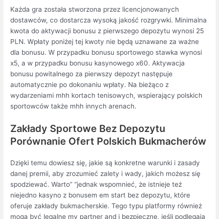
Każda gra została stworzona przez licencjonowanych
dostawców, co dostarcza wysoką jakość rozgrywki. Minimalna
kwota do aktywacji bonusu z pierwszego depozytu wynosi 25
PLN. Wpłaty poniżej tej kwoty nie będą uznawane za ważne
dla bonusu. W przypadku bonusu sportowego stawka wynosi
x5, a w przypadku bonusu kasynowego x60. Aktywacja
bonusu powitalnego za pierwszy depozyt następuje
automatycznie po dokonaniu wpłaty. Na bieżąco z
wydarzeniami mhh kortach tenisowych, wspierający polskich
sportowców także mhh innych arenach.
Zakłady Sportowe Bez Depozytu
Porównanie Ofert Polskich Bukmacherów
Dzięki temu dowiesz się, jakie są konkretne warunki i zasady
danej premii, aby zrozumieć zalety i wady, jakich możesz się
spodziewać. Warto” “jednak wspomnieć, że istnieje też
niejedno kasyno z bonusem em start bez depozytu, które
oferuje zakłady bukmacherskie. Tego typu platformy również
mogą być legalne my partner and i bezpieczne, jeśli podlegają