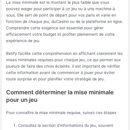
La mise minimale est le montant le plus faible que vous
pouvez wager pour participer à un jeu ou à une machine à
sous. Elle sert de point de départ pour vos paris et varie en
fonction de chaque jeu, duCasino ou de la plateforme en ligne.
Comprendre cette exigence est essentiel pour gérer
efficacement votre budget et profiter pleinement de votre
expérience de jeu.
Betify facilite cette compréhension en affichant clairement les
mises minimales requises pour chaque jeu, ce qui permet aux
joueurs de faire des choix éclairés. Il est important de vérifier
cette information avant de commencer à jouer pour éviter
toute surprise et pour planifier votre stratégie de jeu.
Comment déterminer la mise minimale
pour un jeu
Pour connaître la mise minimale requise, suivez ces étapes :
Consultez la section d’informations du jeu, souvent