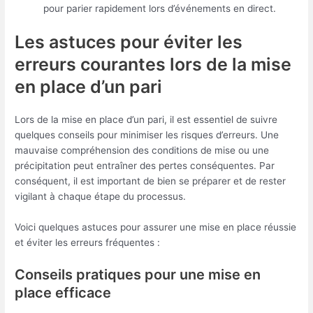
pour parier rapidement lors d’événements en direct.
Les astuces pour éviter les
erreurs courantes lors de la mise
en place d’un pari
Lors de la mise en place d’un pari, il est essentiel de suivre
quelques conseils pour minimiser les risques d’erreurs. Une
mauvaise compréhension des conditions de mise ou une
précipitation peut entraîner des pertes conséquentes. Par
conséquent, il est important de bien se préparer et de rester
vigilant à chaque étape du processus.
Voici quelques astuces pour assurer une mise en place réussie
et éviter les erreurs fréquentes :
Conseils pratiques pour une mise en
place efficace