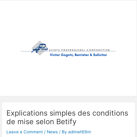
Skip
to
content
Explications simples des conditions
de mise selon Betify
Leave a Comment
/
News
/ By
admwt69nr