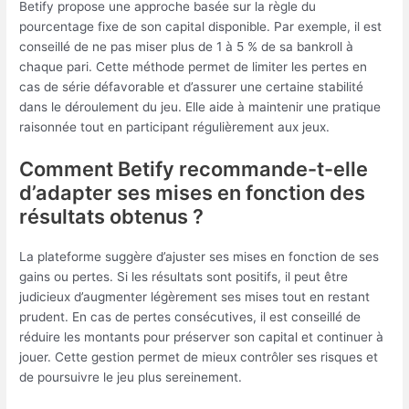
Betify propose une approche basée sur la règle du
pourcentage fixe de son capital disponible. Par exemple, il est
conseillé de ne pas miser plus de 1 à 5 % de sa bankroll à
chaque pari. Cette méthode permet de limiter les pertes en
cas de série défavorable et d’assurer une certaine stabilité
dans le déroulement du jeu. Elle aide à maintenir une pratique
raisonnée tout en participant régulièrement aux jeux.
Comment Betify recommande-t-elle
d’adapter ses mises en fonction des
résultats obtenus ?
La plateforme suggère d’ajuster ses mises en fonction de ses
gains ou pertes. Si les résultats sont positifs, il peut être
judicieux d’augmenter légèrement ses mises tout en restant
prudent. En cas de pertes consécutives, il est conseillé de
réduire les montants pour préserver son capital et continuer à
jouer. Cette gestion permet de mieux contrôler ses risques et
de poursuivre le jeu plus sereinement.