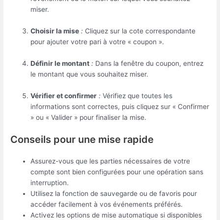
miser.
Choisir la mise
:
Cliquez sur la cote correspondante
pour ajouter votre pari à votre « coupon ».
Définir le montant
:
Dans la fenêtre du coupon, entrez
le montant que vous souhaitez miser.
Vérifier et confirmer
:
Vérifiez que toutes les
informations sont correctes, puis cliquez sur « Confirmer
» ou « Valider » pour finaliser la mise.
Conseils pour une mise rapide
Assurez-vous que les parties nécessaires de votre
compte sont bien configurées pour une opération sans
interruption.
Utilisez la fonction de sauvegarde ou de favoris pour
accéder facilement à vos événements préférés.
Activez les options de mise automatique si disponibles