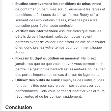
Étudiez attentivement les conditions de mise
: Avant
de confirmer un pari, lisez scrupuleusement les règles et
conditions spécifiques de la plateforme.
Betify
offre
souvent des explications claires, n’hésitez pas à les
consulter pour éviter toute confusion.
Vérifiez vos informations
: Assurez-vous que tous les
détails du pari (montant, sélection, cotes) soient
corrects avant de valider. Une erreur de clic peut coûter
cher, donc prenez votre temps pour confirmer chaque
étape.
Fixez un budget quotidien ou mensuel
: Ne misez
jamais plus que ce que vous pouvez vous permettre de
perdre. La gestion de bankroll est essentielle pour éviter
des pertes importantes en cas d’erreur de jugement.
Utilisez des outils de suivi
: Employez des outils ou des
fonctionnalités pour suivre vos mises et analyser vos
performances. Cela vous permet d’identifier vos erreurs
récurrentes et de les corriger rapidement.
Conclusion