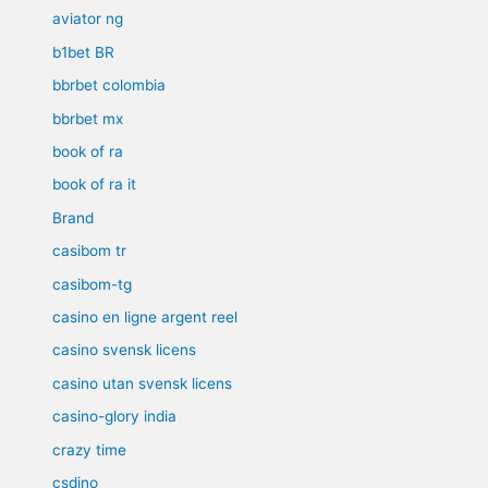
aviator ng
b1bet BR
bbrbet colombia
bbrbet mx
book of ra
book of ra it
Brand
casibom tr
casibom-tg
casino en ligne argent reel
casino svensk licens
casino utan svensk licens
casino-glory india
crazy time
csdino