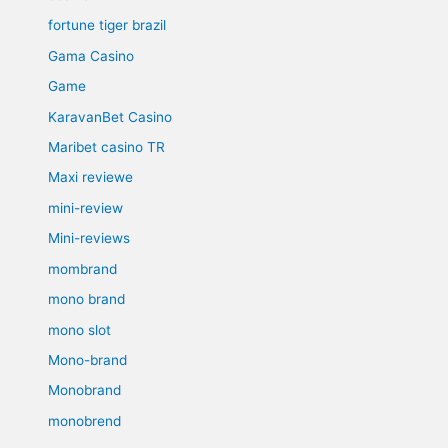
fortune tiger brazil
Gama Casino
Game
KaravanBet Casino
Maribet casino TR
Maxi reviewe
mini-review
Mini-reviews
mombrand
mono brand
mono slot
Mono-brand
Monobrand
monobrend