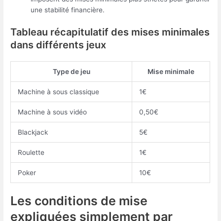
une stabilité financière.
Tableau récapitulatif des mises minimales
dans différents jeux
Type de jeu
Mise minimale
Machine à sous classique
1€
Machine à sous vidéo
0,50€
Blackjack
5€
Roulette
1€
Poker
10€
Les conditions de mise
expliquées simplement par