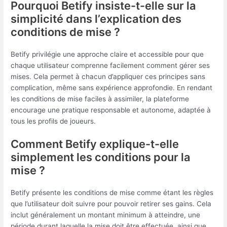
Pourquoi Betify insiste-t-elle sur la
simplicité dans l’explication des
conditions de mise ?
Betify privilégie une approche claire et accessible pour que
chaque utilisateur comprenne facilement comment gérer ses
mises. Cela permet à chacun d’appliquer ces principes sans
complication, même sans expérience approfondie. En rendant
les conditions de mise faciles à assimiler, la plateforme
encourage une pratique responsable et autonome, adaptée à
tous les profils de joueurs.
Comment Betify explique-t-elle
simplement les conditions pour la
mise ?
Betify présente les conditions de mise comme étant les règles
que l’utilisateur doit suivre pour pouvoir retirer ses gains. Cela
inclut généralement un montant minimum à atteindre, une
période durant laquelle la mise doit être effectuée, ainsi que