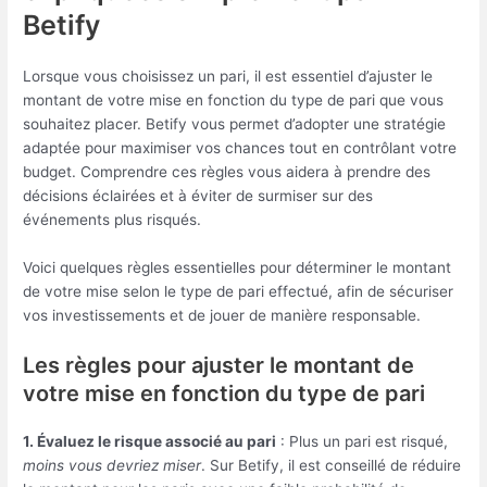
Betify
Lorsque vous choisissez un pari, il est essentiel d’ajuster le
montant de votre mise en fonction du type de pari que vous
souhaitez placer. Betify vous permet d’adopter une stratégie
adaptée pour maximiser vos chances tout en contrôlant votre
budget. Comprendre ces règles vous aidera à prendre des
décisions éclairées et à éviter de surmiser sur des
événements plus risqués.
Voici quelques règles essentielles pour déterminer le montant
de votre mise selon le type de pari effectué, afin de sécuriser
vos investissements et de jouer de manière responsable.
Les règles pour ajuster le montant de
votre mise en fonction du type de pari
1. Évaluez le risque associé au pari
: Plus un pari est risqué,
moins vous devriez miser
. Sur Betify, il est conseillé de réduire