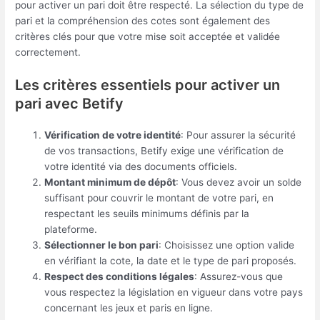
pour activer un pari doit être respecté. La sélection du type de
pari et la compréhension des cotes sont également des
critères clés pour que votre mise soit acceptée et validée
correctement.
Les critères essentiels pour activer un
pari avec Betify
Vérification de votre identité
: Pour assurer la sécurité
de vos transactions, Betify exige une vérification de
votre identité via des documents officiels.
Montant minimum de dépôt
: Vous devez avoir un solde
suffisant pour couvrir le montant de votre pari, en
respectant les seuils minimums définis par la
plateforme.
Sélectionner le bon pari
: Choisissez une option valide
en vérifiant la cote, la date et le type de pari proposés.
Respect des conditions légales
: Assurez-vous que
vous respectez la législation en vigueur dans votre pays
concernant les jeux et paris en ligne.