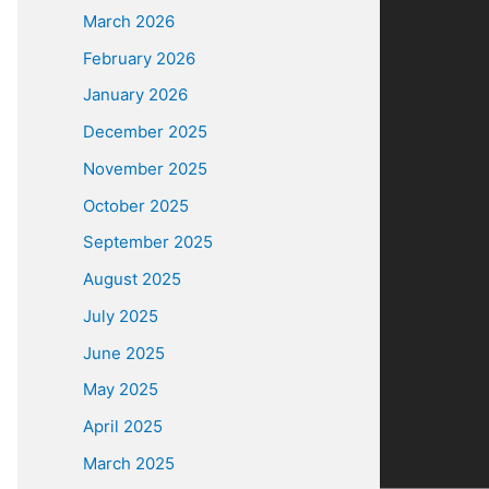
March 2026
February 2026
January 2026
December 2025
November 2025
October 2025
September 2025
August 2025
July 2025
June 2025
May 2025
April 2025
March 2025