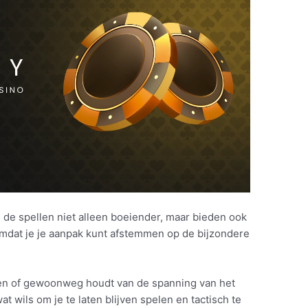
e spellen niet alleen boeiender, maar bieden ook
 omdat je je aanpak kunt afstemmen op de bijzondere
ten of gewoonweg houdt van de spanning van het
at wils om je te laten blijven spelen en tactisch te