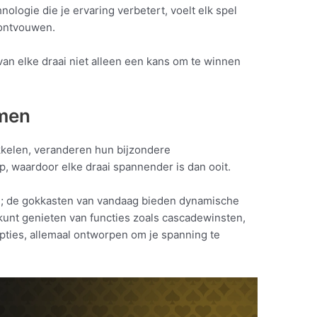
ologie die je ervaring verbetert, voelt elk spel
 ontvouwen.
an elke draai niet alleen een kans om te winnen
men
kkelen, veranderen hun bijzondere
 waardoor elke draai spannender is dan ooit.
bij; de gokkasten van vandaag bieden dynamische
kunt genieten van functies zoals cascadewinsten,
ties, allemaal ontworpen om je spanning te