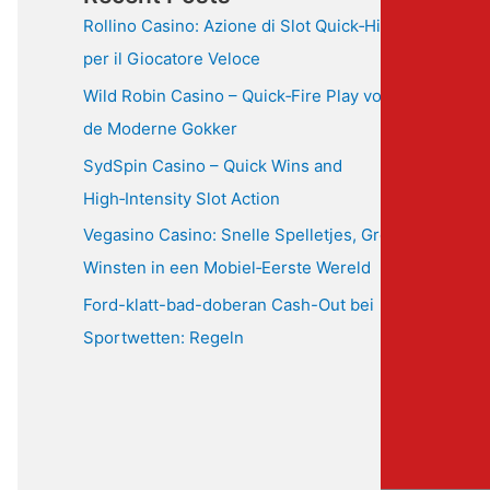
Rollino Casino: Azione di Slot Quick‑Hit
per il Giocatore Veloce
Wild Robin Casino – Quick‑Fire Play voor
de Moderne Gokker
SydSpin Casino – Quick Wins and
High‑Intensity Slot Action
Vegasino Casino: Snelle Spelletjes, Grote
Winsten in een Mobiel‑Eerste Wereld
Ford-klatt-bad-doberan Cash-Out bei
Sportwetten: Regeln