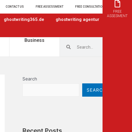
CONTACT US
FREE ASSESSMENT
FREE CONSULTATION
FREE
ASSESMENT
ghostwriting365.de
ghostwriting agentur
Business
Search
Search
SEARCH
Recent Posts