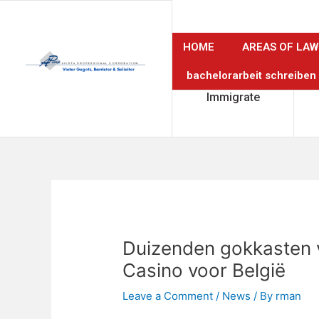
Skip
to
content
HOME
AREAS OF LAW
bachelorarbeit schreiben
Immigrate
Duizenden gokkasten v
Casino voor België
Leave a Comment
/
News
/ By
rman