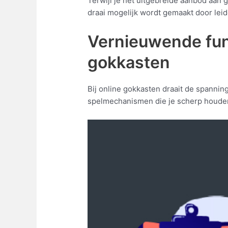
Terwijl je het uitgebreide aanbod aan 
draai mogelijk wordt gemaakt door lei
Vernieuwende func
gokkasten
Bij online gokkasten draait de spannin
spelmechanismen die je scherp houde