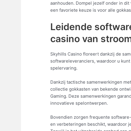
aanhouden. Dompel jezelf onder in dit
een favoriete keuze is voor alle gokkas
Leidende software
casino van stroom
Skyhills Casino floreert dankzij de 
softwareleveranciers, waardoor u kun
spelervaring.
Dankzij tactische samenwerkingen met
collectie gokkasten van bekende ontwi
Gaming. Deze samenwerkingen garande
innovatieve spelontwerpen.
Bovendien zorgen frequente software-up
en verbeteringen beschikt, waardoor je