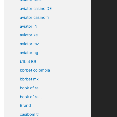
aviator casino DE
aviator casino fr
aviator IN
aviator ke
aviator mz
aviator ng
b1bet BR
bbrbet colombia
bbrbet mx
book of ra
book of ra it
Brand
casibom tr