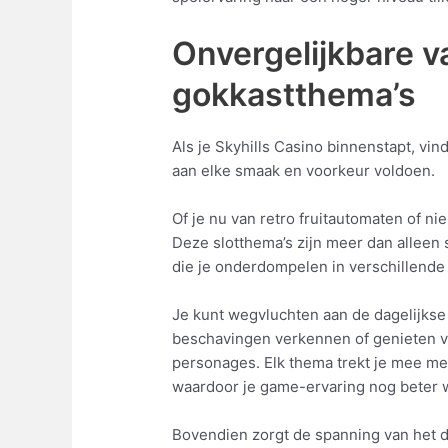
Onvergelijkbare va
gokkastthema’s
Als je Skyhills Casino binnenstapt, vin
aan elke smaak en voorkeur voldoen.
Of je nu van retro fruitautomaten of ni
Deze slotthema’s zijn meer dan alleen s
die je onderdompelen in verschillende
Je kunt wegvluchten aan de dagelijkse 
beschavingen verkennen of genieten v
personages. Elk thema trekt je mee m
waardoor je game-ervaring nog beter 
Bovendien zorgt de spanning van het dr