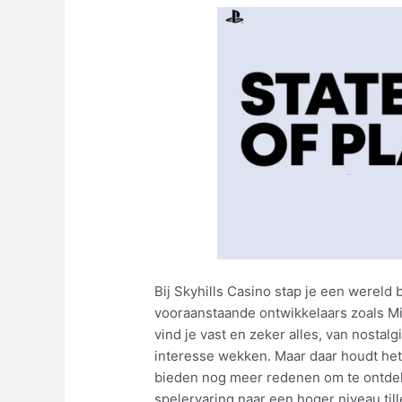
Bij Skyhills Casino stap je een werel
vooraanstaande ontwikkelaars zoals M
vind je vast en zeker alles, van nostal
interesse wekken. Maar daar houdt het 
bieden nog meer redenen om te ontde
spelervaring naar een hoger niveau til