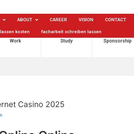
ABOUT
CAREER
VISION
CONTACT
 lassen kosten
facharbeit schreiben lassen
Work
Study
Sponsorship
ernet Casino 2025
in