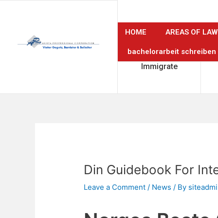
Skip
to
content
HOME
AREAS OF LAW
bachelorarbeit schreiben
Immigrate
Din Guidebook For Int
Leave a Comment
/
News
/ By
siteadm