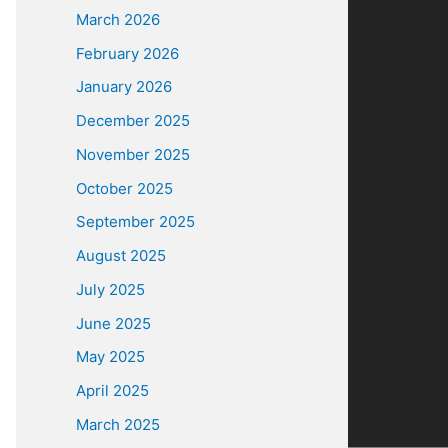
March 2026
February 2026
January 2026
December 2025
November 2025
October 2025
September 2025
August 2025
July 2025
June 2025
May 2025
April 2025
March 2025