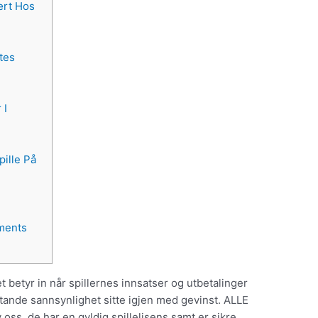
ært Hos
tes
 I
pille På
ments
et betyr in når spillernes innsatser og utbetalinger
tande sannsynlighet sitte igjen med gevinst. ALLE
 oss, de har en gyldig spillelisens samt er sikre