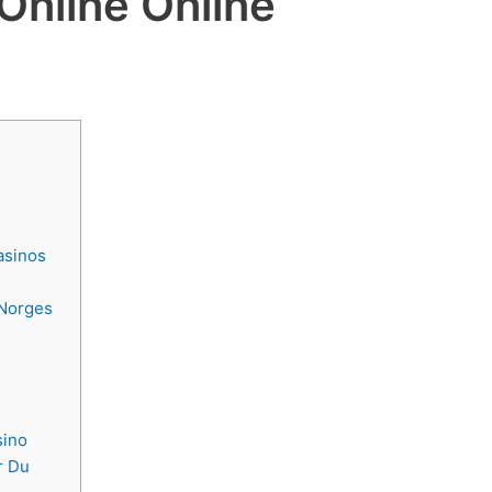
Online Online
asinos
 Norges
sino
r Du