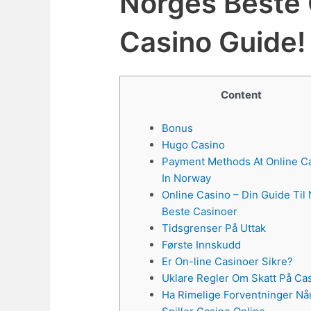
Norges Beste 
Casino Guide!
Content
Bonus
Hugo Casino
Payment Methods At Online C
In Norway
Online Casino – Din Guide Til
Beste Casinoer
Tidsgrenser På Uttak
Første Innskudd
Er On-line Casinoer Sikre?
Uklare Regler Om Skatt På Ca
Ha Rimelige Forventninger Nå