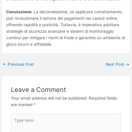
Conclusione:
La decorrelazione, se applicata correttamente,
può rivoluzionare il settore dei pagamenti nei casinò online,
offrendo rapidità e praticità. Tuttavia, è imperativo adottare
strategie di sicurezza avanzate e sistemi di monitoraggio
continui per mitigare i rischi di frode e garantire un ambiente di
gioco sicuro e affidabile.
←
Previous Post
Next Post
→
Leave a Comment
Your email address will not be published.
Required fields
are marked
*
Type
here..