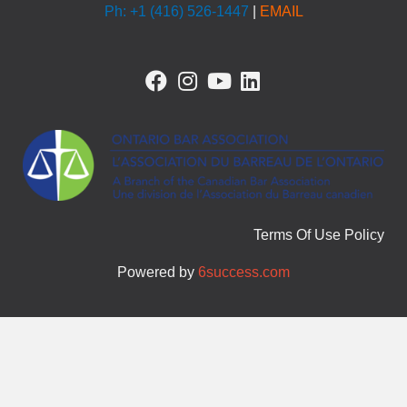
Ph: +1 (416) 526-1447
|
EMAIL
F
I
Y
L
a
n
o
i
c
s
u
n
e
t
t
k
b
a
u
e
o
g
b
d
o
r
e
i
k
a
n
Terms Of Use Policy
m
Powered by
6success.com