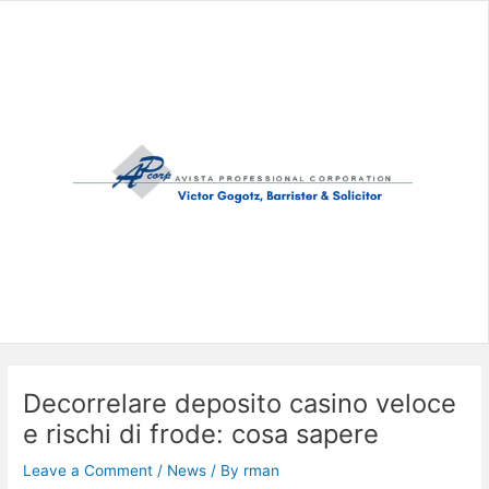
Skip
to
content
Decorrelare deposito casino veloce
e rischi di frode: cosa sapere
Leave a Comment
/
News
/ By
rman