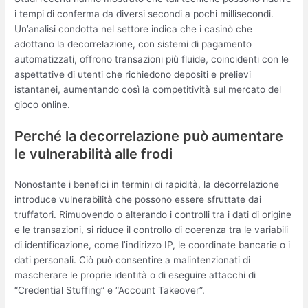
i tempi di conferma da diversi secondi a pochi millisecondi.
Un’analisi condotta nel settore indica che i casinò che
adottano la decorrelazione, con sistemi di pagamento
automatizzati, offrono transazioni più fluide, coincidenti con le
aspettative di utenti che richiedono depositi e prelievi
istantanei, aumentando così la competitività sul mercato del
gioco online.
Perché la decorrelazione può aumentare
le vulnerabilità alle frodi
Nonostante i benefici in termini di rapidità, la decorrelazione
introduce vulnerabilità che possono essere sfruttate dai
truffatori. Rimuovendo o alterando i controlli tra i dati di origine
e le transazioni, si riduce il controllo di coerenza tra le variabili
di identificazione, come l’indirizzo IP, le coordinate bancarie o i
dati personali. Ciò può consentire a malintenzionati di
mascherare le proprie identità o di eseguire attacchi di
“Credential Stuffing” e “Account Takeover”.