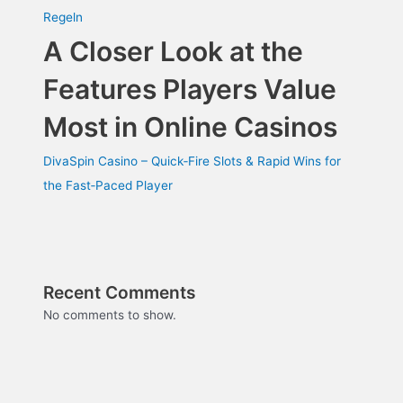
Regeln
A Closer Look at the
Features Players Value
Most in Online Casinos
DivaSpin Casino – Quick‑Fire Slots & Rapid Wins for
the Fast‑Paced Player
Recent Comments
No comments to show.