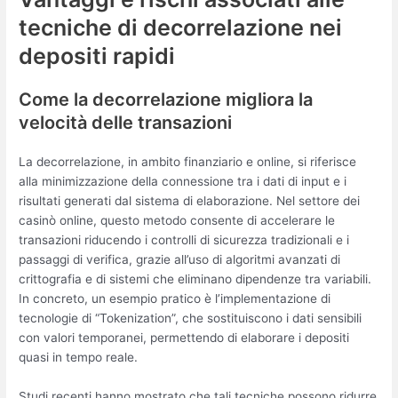
tecniche di decorrelazione nei
depositi rapidi
Come la decorrelazione migliora la
velocità delle transazioni
La decorrelazione, in ambito finanziario e online, si riferisce
alla minimizzazione della connessione tra i dati di input e i
risultati generati dal sistema di elaborazione. Nel settore dei
casinò online, questo metodo consente di accelerare le
transazioni riducendo i controlli di sicurezza tradizionali e i
passaggi di verifica, grazie all’uso di algoritmi avanzati di
crittografia e di sistemi che eliminano dipendenze tra variabili.
In concreto, un esempio pratico è l’implementazione di
tecnologie di “Tokenization”, che sostituiscono i dati sensibili
con valori temporanei, permettendo di elaborare i depositi
quasi in tempo reale.
Studi recenti hanno mostrato che tali tecniche possono ridurre