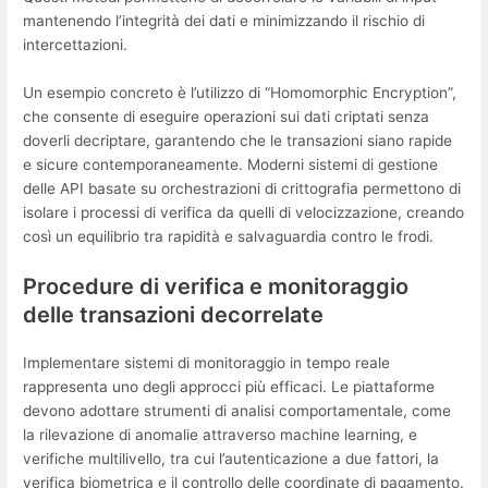
mantenendo l’integrità dei dati e minimizzando il rischio di
intercettazioni.
Un esempio concreto è l’utilizzo di “Homomorphic Encryption”,
che consente di eseguire operazioni sui dati criptati senza
doverli decriptare, garantendo che le transazioni siano rapide
e sicure contemporaneamente. Moderni sistemi di gestione
delle API basate su orchestrazioni di crittografia permettono di
isolare i processi di verifica da quelli di velocizzazione, creando
così un equilibrio tra rapidità e salvaguardia contro le frodi.
Procedure di verifica e monitoraggio
delle transazioni decorrelate
Implementare sistemi di monitoraggio in tempo reale
rappresenta uno degli approcci più efficaci. Le piattaforme
devono adottare strumenti di analisi comportamentale, come
la rilevazione di anomalie attraverso machine learning, e
verifiche multilivello, tra cui l’autenticazione a due fattori, la
verifica biometrica e il controllo delle coordinate di pagamento.