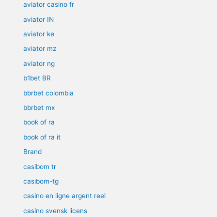
aviator casino fr
aviator IN
aviator ke
aviator mz
aviator ng
b1bet BR
bbrbet colombia
bbrbet mx
book of ra
book of ra it
Brand
casibom tr
casibom-tg
casino en ligne argent reel
casino svensk licens