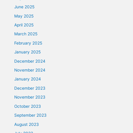
June 2025
May 2025
April 2025
March 2025
February 2025
January 2025
December 2024
November 2024
January 2024
December 2023
November 2023
October 2023
September 2023
August 2023