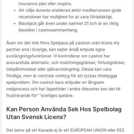
insurance plan eller respins.
Att välja durante etablerad aktör mediterranean goda
recensioner har mulighed for at vara fördelaktigt.
Blackjack går även under namnet 21 och är en riktig
klassiker i casinosammanhang.
Även om det inte finns Spelpaus på casinon utan licens my
partner and i Sverige, kan sajter ändå erbjuda egna
avstängningsfunktioner. Vi kontrollerar om casinot har
ansvarsfulla alternativ, och insättningsgränser, förlustgränser,
tidspåminnelser eller självavstängning. Dessa kan vara
frivilliga, men är centrala verktyg för att lyckas förebygga
spelproblem. Om casinot bara erbjuder en långsam
mejlprocess och har öppettider i andra tidszoner kan det bli
frustrerande för” “sveriges spelare.
Kan Person Använda Sek Hos Spelbolag
Utan Svensk Licens?
Det beror på att Kanada ej är ett EUROPEAN UNION eller EES