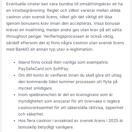
Eventuella vinster kan vara bundna till omsättningskrav elr ha
en vinstbegränsning. Regler och villkor varierar mellan skilda
casinon utan svensk licens, vilket gör det viktigt att läsa
igenom bonusens krav innan den accepteras. Vissa bonusar
kräver en insättning, medan andra ges utan krav på att sätta
throughout pengar. Verifieringsprocessen är också viktig,
särskilt eftersom det ej finns några casinon utan svensk licens
med BankID elr annan typ utav e-legitimation.
Ibland finns också liten vanliga som exempelvis
PaySafeCard och SoftPay.
Om ditt konto är verifierat innan du skall göra ett uttag
den kommande tiden kommer processen att flyta på
mycket smidigare.
Inom spelbranschen är det en licensgivare som är
myndigheten som ansvarar för att övervaka o reglera
casinoverksamhet för att säkerställa rättvisa, öppenhet
och säkerhet.
Hos flera casinon i avsaknad av svensk licens i 2025 är
bonusköp betydligt vanligare.