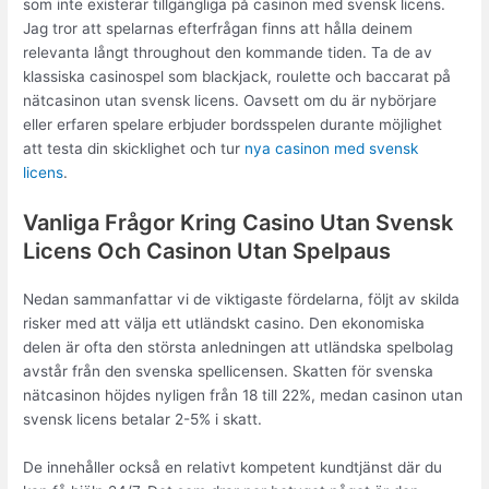
som inte existerar tillgängliga på casinon med svensk licens.
Jag tror att spelarnas efterfrågan finns att hålla deinem
relevanta långt throughout den kommande tiden. Ta de av
klassiska casinospel som blackjack, roulette och baccarat på
nätcasinon utan svensk licens. Oavsett om du är nybörjare
eller erfaren spelare erbjuder bordsspelen durante möjlighet
att testa din skicklighet och tur
nya casinon med svensk
licens
.
Vanliga Frågor Kring Casino Utan Svensk
Licens Och Casinon Utan Spelpaus
Nedan sammanfattar vi de viktigaste fördelarna, följt av skilda
risker med att välja ett utländskt casino. Den ekonomiska
delen är ofta den största anledningen att utländska spelbolag
avstår från den svenska spellicensen. Skatten för svenska
nätcasinon höjdes nyligen från 18 till 22%, medan casinon utan
svensk licens betalar 2-5% i skatt.
De innehåller också en relativt kompetent kundtjänst där du