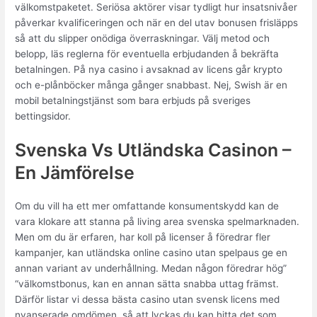
välkomstpaketet. Seriösa aktörer visar tydligt hur insatsnivåer
påverkar kvalificeringen och när en del utav bonusen frisläpps
så att du slipper onödiga överraskningar. Välj metod och
belopp, läs reglerna för eventuella erbjudanden å bekräfta
betalningen. På nya casino i avsaknad av licens går krypto
och e-plånböcker många gånger snabbast. Nej, Swish är en
mobil betalningstjänst som bara erbjuds på sveriges
bettingsidor.
Svenska Vs Utländska Casinon –
En Jämförelse
Om du vill ha ett mer omfattande konsumentskydd kan de
vara klokare att stanna på living area svenska spelmarknaden.
Men om du är erfaren, har koll på licenser å föredrar fler
kampanjer, kan utländska online casino utan spelpaus ge en
annan variant av underhållning. Medan någon föredrar hög”
“välkomstbonus, kan en annan sätta snabba uttag främst.
Därför listar vi dessa bästa casino utan svensk licens med
nyanserade omdömen, så att lyckas du kan hitta det som