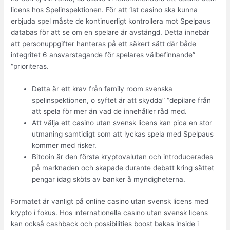
licens hos Spelinspektionen. För att 1st casino ska kunna
erbjuda spel måste de kontinuerligt kontrollera mot Spelpaus
databas för att se om en spelare är avstängd. Detta innebär
att personuppgifter hanteras på ett säkert sätt där både
integritet 6 ansvarstagande för spelares välbefinnande”
“prioriteras.
Detta är ett krav från family room svenska
spelinspektionen, o syftet är att skydda” “depilare från
att spela för mer än vad de innehåller råd med.
Att välja ett casino utan svensk licens kan pica en stor
utmaning samtidigt som att lyckas spela med Spelpaus
kommer med risker.
Bitcoin är den första kryptovalutan och introducerades
på marknaden och skapade durante debatt kring sättet
pengar idag sköts av banker å myndigheterna.
Formatet är vanligt på online casino utan svensk licens med
krypto i fokus. Hos internationella casino utan svensk licens
kan också cashback och possibilities boost bakas inside i