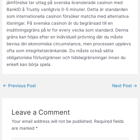
jämförelse tar uttag på svenska licensierade casinon med
BankID å Trustly vanligtvis 0-5 minuter. Detta är standarden
som internationella casinon försöker matcha med alternativa
lösningar. På svenska casinon är du begränsad till en
insättningsgräns på kr for every vecka som standard. Denna
gräns kan höjas efter en individuell prövning där du måste
bevisa din ekonomiska circumstance, men processen upplevs
ofta som integritetskränkande. Du måste också sätta
obligatoriska förlustgränser och tidsbegränsningar innan du
enkelt kan börja spela.
←
Previous Post
Next Post
→
Leave a Comment
Your email address will not be published.
Required fields
are marked
*