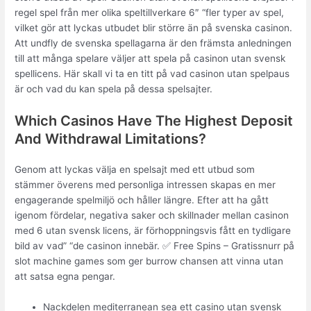
regel spel från mer olika speltillverkare 6″ “fler typer av spel,
vilket gör att lyckas utbudet blir större än på svenska casinon.
Att undfly de svenska spellagarna är den främsta anledningen
till att många spelare väljer att spela på casinon utan svensk
spellicens. Här skall vi ta en titt på vad casinon utan spelpaus
är och vad du kan spela på dessa spelsajter.
Which Casinos Have The Highest Deposit
And Withdrawal Limitations?
Genom att lyckas välja en spelsajt med ett utbud som
stämmer överens med personliga intressen skapas en mer
engagerande spelmiljö och håller längre. Efter att ha gått
igenom fördelar, negativa saker och skillnader mellan casinon
med 6 utan svensk licens, är förhoppningsvis fått en tydligare
bild av vad” “de casinon innebär. ✅ Free Spins – Gratissnurr på
slot machine games som ger burrow chansen att vinna utan
att satsa egna pengar.
Nackdelen mediterranean sea ett casino utan svensk