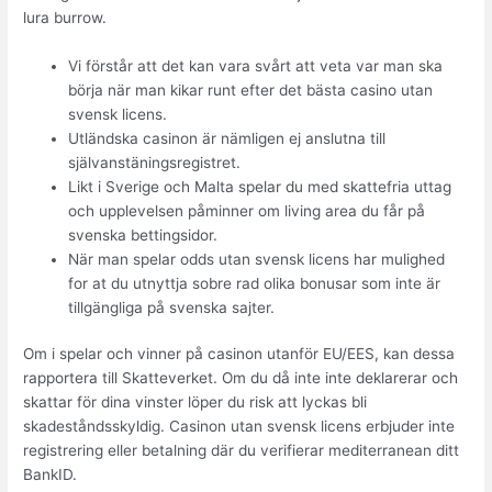
lura burrow.
Vi förstår att det kan vara svårt att veta var man ska
börja när man kikar runt efter det bästa casino utan
svensk licens.
Utländska casinon är nämligen ej anslutna till
självanstäningsregistret.
Likt i Sverige och Malta spelar du med skattefria uttag
och upplevelsen påminner om living area du får på
svenska bettingsidor.
När man spelar odds utan svensk licens har mulighed
for at du utnyttja sobre rad olika bonusar som inte är
tillgängliga på svenska sajter.
Om i spelar och vinner på casinon utanför EU/EES, kan dessa
rapportera till Skatteverket. Om du då inte inte deklarerar och
skattar för dina vinster löper du risk att lyckas bli
skadeståndsskyldig. Casinon utan svensk licens erbjuder inte
registrering eller betalning där du verifierar mediterranean ditt
BankID.