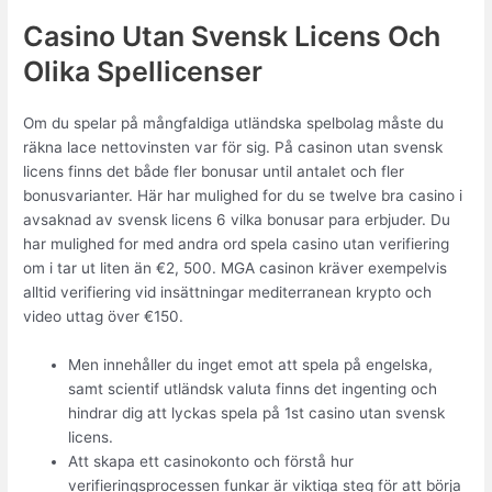
Casino Utan Svensk Licens Och
Olika Spellicenser
Om du spelar på mångfaldiga utländska spelbolag måste du
räkna lace nettovinsten var för sig. På casinon utan svensk
licens finns det både fler bonusar until antalet och fler
bonusvarianter. Här har mulighed for du se twelve bra casino i
avsaknad av svensk licens 6 vilka bonusar para erbjuder. Du
har mulighed for med andra ord spela casino utan verifiering
om i tar ut liten än €2, 500. MGA casinon kräver exempelvis
alltid verifiering vid insättningar mediterranean krypto och
video uttag över €150.
Men innehåller du inget emot att spela på engelska,
samt scientif utländsk valuta finns det ingenting och
hindrar dig att lyckas spela på 1st casino utan svensk
licens.
Att skapa ett casinokonto och förstå hur
verifieringsprocessen funkar är viktiga steg för att börja