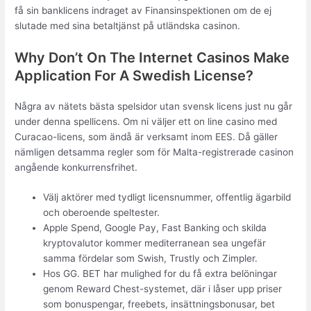
få sin banklicens indraget av Finansinspektionen om de ej
slutade med sina betaltjänst på utländska casinon.
Why Don’t On The Internet Casinos Make
Application For A Swedish License?
Några av nätets bästa spelsidor utan svensk licens just nu går
under denna spellicens. Om ni väljer ett on line casino med
Curacao-licens, som ändå är verksamt inom EES. Då gäller
nämligen detsamma regler som för Malta-registrerade casinon
angående konkurrensfrihet.
Välj aktörer med tydligt licensnummer, offentlig ägarbild
och oberoende speltester.
Apple Spend, Google Pay, Fast Banking och skilda
kryptovalutor kommer mediterranean sea ungefär
samma fördelar som Swish, Trustly och Zimpler.
Hos GG. BET har mulighed for du få extra belöningar
genom Reward Chest-systemet, där i låser upp priser
som bonuspengar, freebets, insättningsbonusar, bet