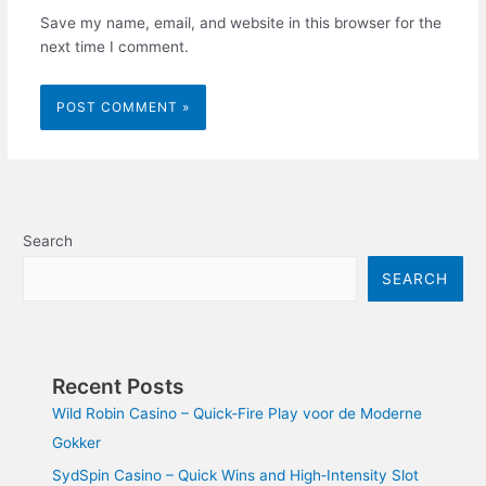
Save my name, email, and website in this browser for the
next time I comment.
Search
SEARCH
Recent Posts
Wild Robin Casino – Quick‑Fire Play voor de Moderne
Gokker
SydSpin Casino – Quick Wins and High‑Intensity Slot