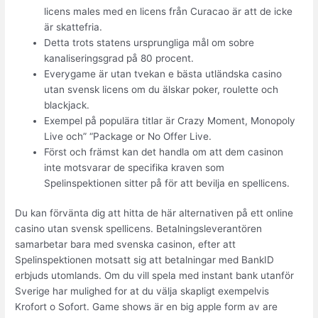
licens males med en licens från Curacao är att de icke
är skattefria.
Detta trots statens ursprungliga mål om sobre
kanaliseringsgrad på 80 procent.
Everygame är utan tvekan e bästa utländska casino
utan svensk licens om du älskar poker, roulette och
blackjack.
Exempel på populära titlar är Crazy Moment, Monopoly
Live och” “Package or No Offer Live.
Först och främst kan det handla om att dem casinon
inte motsvarar de specifika kraven som
Spelinspektionen sitter på för att bevilja en spellicens.
Du kan förvänta dig att hitta de här alternativen på ett online
casino utan svensk spellicens. Betalningsleverantören
samarbetar bara med svenska casinon, efter att
Spelinspektionen motsatt sig att betalningar med BankID
erbjuds utomlands. Om du vill spela med instant bank utanför
Sverige har mulighed for at du välja skapligt exempelvis
Krofort o Sofort. Game shows är en big apple form av are