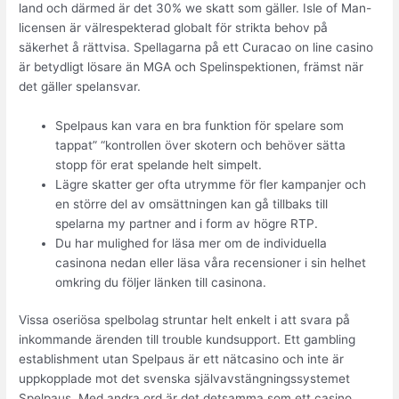
land och därmed är det 30% we skatt som gäller. Isle of Man-
licensen är välrespekterad globalt för strikta behov på
säkerhet å rättvisa. Spellagarna på ett Curacao on line casino
är betydligt lösare än MGA och Spelinspektionen, främst när
det gäller spelansvar.
Spelpaus kan vara en bra funktion för spelare som
tappat” “kontrollen över skotern och behöver sätta
stopp för erat spelande helt simpelt.
Lägre skatter ger ofta utrymme för fler kampanjer och
en större del av omsättningen kan gå tillbaks till
spelarna my partner and i form av högre RTP.
Du har mulighed for läsa mer om de individuella
casinona nedan eller läsa våra recensioner i sin helhet
omkring du följer länken till casinona.
Vissa oseriösa spelbolag struntar helt enkelt i att svara på
inkommande ärenden till trouble kundsupport. Ett gambling
establishment utan Spelpaus är ett nätcasino och inte är
uppkopplade mot det svenska självavstängningssystemet
Spelpaus. Med andra ord är det detsamma som ett casino