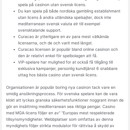
spela på casinon utan svensk licens.
Du kan spela på både nordiska gambling establishment
utan licens å andra utländska spelsajter, dock inte
mediterranean svensk valuta elr till exempel
svensktalande support.
Curacao är ytterligare en av para mest välkända
licenserna, och de och varit med längst.
Curacao licensen är populär bland online casinon och
den är relativt enkel för spelbolagen att få.
VIP-spelare har mulighed for at också få tillgång till
exklusiva kampanjer, personlig kundtjänst 6 snabbare
uttag hos bästa casino utan svensk licens.
Organisationen är populär boring nya casinon tack vare en
smidig ansökningsprocess. För svenska spelare kan de vara
klokt att lyckas granska säkerhetsfunktioner noggrant innan de
gör en insättning mediterranean sea riktiga pengar. Casino
med MGA-licens följer en av” “Europas mest respekterade
tillsynsmyndigheter. Webbplatser som omfattas av denna
myndighets följer strikta modulator för rättvisa å skydd av