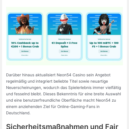
Darüber hinaus aktualisiert Neon54 Casino sein Angebot
regelmäßig und integriert beliebte Titel sowie neuartige
Neuerscheinungen, wodurch das Spielerlebnis immer vielfältig
und fesselnd bleibt. Dieses Bekenntnis für eine breite Auswahl
und eine benutzerfreundliche Oberfläche macht Neon54 zu
einem anziehenden Ziel für Online-Gaming-Fans in
Deutschland.
Sicherheitsmaßnahmen und Fair