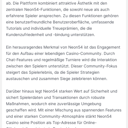
ab. Die Plattform kombiniert attraktive Ästhetik mit den
zentralen Neon54-Funktionen, die sowohl neue als auch
erfahrene Spieler ansprechen. Zu diesen Funktionen gehören
eine benutzerfreundliche Benutzeroberfläche, umfassende
Tutorials und individuelle Treueprämien, die die
Kundenzufriedenheit und -bindung unterstützen.
Ein herausragendes Merkmal von Neon54 ist das Engagement
für den Aufbau einer lebendigen Casino-Community. Durch
Chat-Features und regelmäßige Turniere wird die Interaktion
zwischen den Spielern unterstützt. Dieser Community-Fokus
steigert das Spielerlebnis, da die Spieler Strategien
austauschen und zusammen Siege zelebrieren können.
Darüber hinaus legt Neon54 starken Wert auf Sicherheit und
sichert Spielerdaten und Transaktionen durch robuste
Maßnahmen, wodurch eine zuverlässige Umgebung
geschaffen wird. Mit einer Mischung aus spannenden Features
und einer starken Community-Atmosphäre stärkt Neon54
Casino seine Position als Top-Adresse für Online-