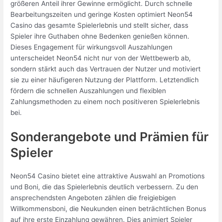
größeren Anteil ihrer Gewinne ermöglicht. Durch schnelle
Bearbeitungszeiten und geringe Kosten optimiert Neon54
Casino das gesamte Spielerlebnis und stellt sicher, dass
Spieler ihre Guthaben ohne Bedenken genießen können.
Dieses Engagement für wirkungsvoll Auszahlungen
unterscheidet Neon54 nicht nur von der Wettbewerb ab,
sondern stärkt auch das Vertrauen der Nutzer und motiviert
sie zu einer häufigeren Nutzung der Plattform. Letztendlich
fördern die schnellen Auszahlungen und flexiblen
Zahlungsmethoden zu einem noch positiveren Spielerlebnis
bei.
Sonderangebote und Prämien für
Spieler
Neon54 Casino bietet eine attraktive Auswahl an Promotions
und Boni, die das Spielerlebnis deutlich verbessern. Zu den
ansprechendsten Angeboten zählen die freigiebigen
Willkommensboni, die Neukunden einen beträchtlichen Bonus
auf ihre erste Einzahlung gewähren. Dies animiert Spieler