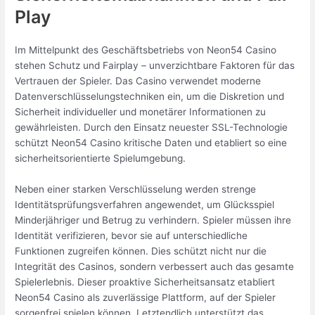
Play
Im Mittelpunkt des Geschäftsbetriebs von Neon54 Casino
stehen Schutz und Fairplay – unverzichtbare Faktoren für das
Vertrauen der Spieler. Das Casino verwendet moderne
Datenverschlüsselungstechniken ein, um die Diskretion und
Sicherheit individueller und monetärer Informationen zu
gewährleisten. Durch den Einsatz neuester SSL-Technologie
schützt Neon54 Casino kritische Daten und etabliert so eine
sicherheitsorientierte Spielumgebung.
Neben einer starken Verschlüsselung werden strenge
Identitätsprüfungsverfahren angewendet, um Glücksspiel
Minderjähriger und Betrug zu verhindern. Spieler müssen ihre
Identität verifizieren, bevor sie auf unterschiedliche
Funktionen zugreifen können. Dies schützt nicht nur die
Integrität des Casinos, sondern verbessert auch das gesamte
Spielerlebnis. Dieser proaktive Sicherheitsansatz etabliert
Neon54 Casino als zuverlässige Plattform, auf der Spieler
sorgenfrei spielen können. Letztendlich unterstützt das