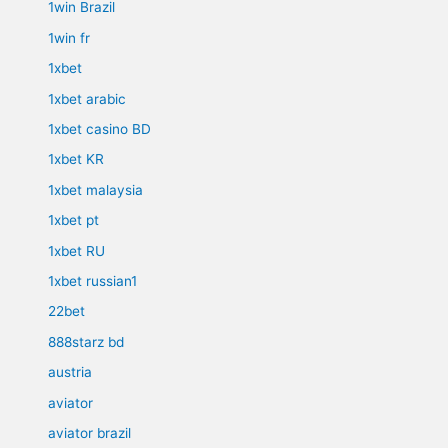
1win Brazil
1win fr
1xbet
1xbet arabic
1xbet casino BD
1xbet KR
1xbet malaysia
1xbet pt
1xbet RU
1xbet russian1
22bet
888starz bd
austria
aviator
aviator brazil