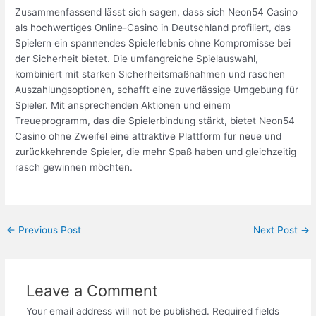
Zusammenfassend lässt sich sagen, dass sich Neon54 Casino
als hochwertiges Online-Casino in Deutschland profiliert, das
Spielern ein spannendes Spielerlebnis ohne Kompromisse bei
der Sicherheit bietet. Die umfangreiche Spielauswahl,
kombiniert mit starken Sicherheitsmaßnahmen und raschen
Auszahlungsoptionen, schafft eine zuverlässige Umgebung für
Spieler. Mit ansprechenden Aktionen und einem
Treueprogramm, das die Spielerbindung stärkt, bietet Neon54
Casino ohne Zweifel eine attraktive Plattform für neue und
zurückkehrende Spieler, die mehr Spaß haben und gleichzeitig
rasch gewinnen möchten.
←
Previous Post
Next Post
→
Leave a Comment
Your email address will not be published.
Required fields