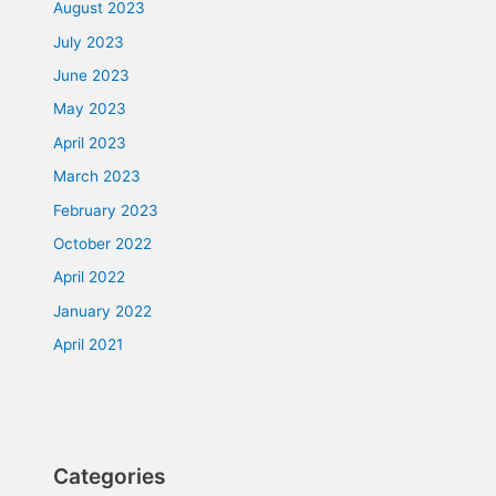
August 2023
July 2023
June 2023
May 2023
April 2023
March 2023
February 2023
October 2022
April 2022
January 2022
April 2021
Categories