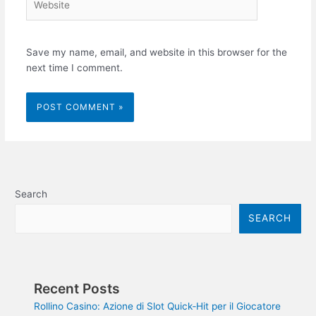
Save my name, email, and website in this browser for the
next time I comment.
Search
SEARCH
Recent Posts
Rollino Casino: Azione di Slot Quick‑Hit per il Giocatore