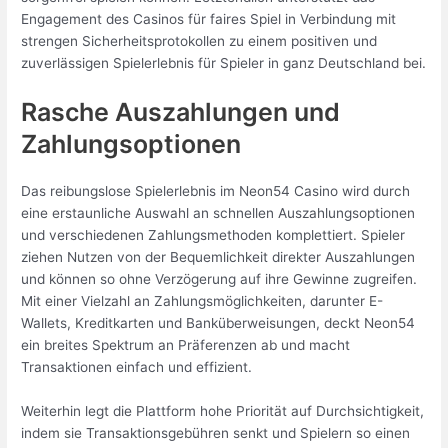
Engagement des Casinos für faires Spiel in Verbindung mit
strengen Sicherheitsprotokollen zu einem positiven und
zuverlässigen Spielerlebnis für Spieler in ganz Deutschland bei.
Rasche Auszahlungen und
Zahlungsoptionen
Das reibungslose Spielerlebnis im Neon54 Casino wird durch
eine erstaunliche Auswahl an schnellen Auszahlungsoptionen
und verschiedenen Zahlungsmethoden komplettiert. Spieler
ziehen Nutzen von der Bequemlichkeit direkter Auszahlungen
und können so ohne Verzögerung auf ihre Gewinne zugreifen.
Mit einer Vielzahl an Zahlungsmöglichkeiten, darunter E-
Wallets, Kreditkarten und Banküberweisungen, deckt Neon54
ein breites Spektrum an Präferenzen ab und macht
Transaktionen einfach und effizient.
Weiterhin legt die Plattform hohe Priorität auf Durchsichtigkeit,
indem sie Transaktionsgebühren senkt und Spielern so einen