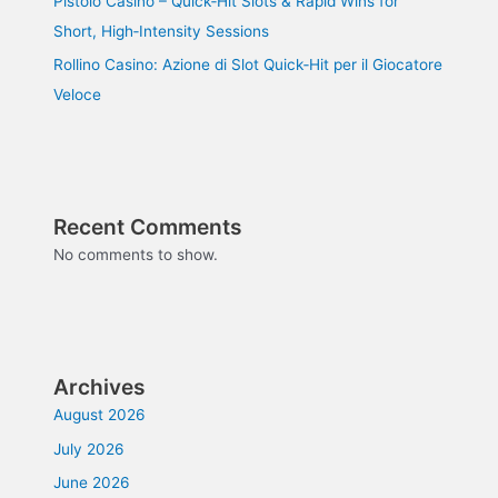
Pistolo Casino – Quick‑Hit Slots & Rapid Wins for
Short, High‑Intensity Sessions
Rollino Casino: Azione di Slot Quick‑Hit per il Giocatore
Veloce
Recent Comments
No comments to show.
Archives
August 2026
July 2026
June 2026