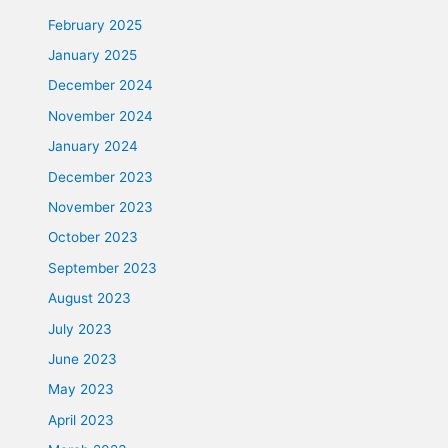
February 2025
January 2025
December 2024
November 2024
January 2024
December 2023
November 2023
October 2023
September 2023
August 2023
July 2023
June 2023
May 2023
April 2023