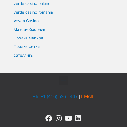
verde casino poland
verde casino romania
Vovan Casino
Макси-обзорник
Пролив мейнов
Пролив сетки
сателлиты
Menu
Ph: +1 (416) 526-1447
|
EMAIL
F
I
Y
L
a
n
o
i