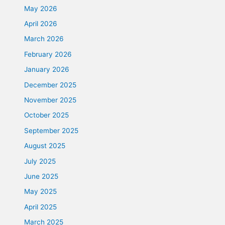
May 2026
April 2026
March 2026
February 2026
January 2026
December 2025
November 2025
October 2025
September 2025
August 2025
July 2025
June 2025
May 2025
April 2025
March 2025