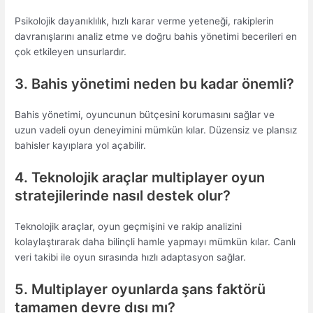
Psikolojik dayanıklılık, hızlı karar verme yeteneği, rakiplerin
davranışlarını analiz etme ve doğru bahis yönetimi becerileri en
çok etkileyen unsurlardır.
3. Bahis yönetimi neden bu kadar önemli?
Bahis yönetimi, oyuncunun bütçesini korumasını sağlar ve
uzun vadeli oyun deneyimini mümkün kılar. Düzensiz ve plansız
bahisler kayıplara yol açabilir.
4. Teknolojik araçlar multiplayer oyun
stratejilerinde nasıl destek olur?
Teknolojik araçlar, oyun geçmişini ve rakip analizini
kolaylaştırarak daha bilinçli hamle yapmayı mümkün kılar. Canlı
veri takibi ile oyun sırasında hızlı adaptasyon sağlar.
5. Multiplayer oyunlarda şans faktörü
tamamen devre dışı mı?