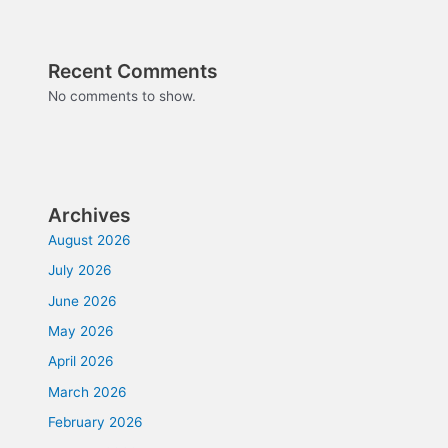
Recent Comments
No comments to show.
Archives
August 2026
July 2026
June 2026
May 2026
April 2026
March 2026
February 2026