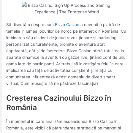
Să discutăm despre cum
Bizzo Casino
a devenit o piatră de
temelie în lumea jocurilor de noroc pe internet din România. Cu
îmbinarea său distinct de jocuri revoluționare și marketing
personalizat culturalmente, promite o aventură atât
captivantă, cât și de încredere. Bizzo Casino oferă totul, de la
aparate dinamice la aventuri cu gazde live, ținând cont de unui
gama larg de participanți. Ar trebui să investigăm felul în care
implicarea său față de activitatea conștient și relația cu
comunitatea influențează acest domeniu de divertisment
virtual. Cum reușește să ne păstreze fascinația?
Creșterea Cazinoului Bizzo în
România
În momentul în care analizăm ascensiunea Bizzo Casino în
România, este vizibil că pătrunderea strategică pe market și