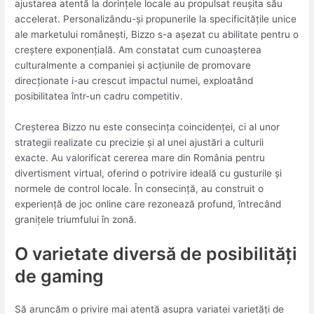
ajustarea atentă la dorințele locale au propulsat reușita său
accelerat. Personalizându-și propunerile la specificitățile unice
ale marketului românești, Bizzo s-a așezat cu abilitate pentru o
creștere exponențială. Am constatat cum cunoașterea
culturalmente a companiei și acțiunile de promovare
direcționate i-au crescut impactul numei, exploatând
posibilitatea într-un cadru competitiv.
Creșterea Bizzo nu este consecința coincidenței, ci al unor
strategii realizate cu precizie și al unei ajustări a culturii
exacte. Au valorificat cererea mare din România pentru
divertisment virtual, oferind o potrivire ideală cu gusturile și
normele de control locale. În consecință, au construit o
experiență de joc online care rezonează profund, întrecând
granițele triumfului în zonă.
O varietate diversă de posibilități
de gaming
Să aruncăm o privire mai atentă asupra variatei varietăți de