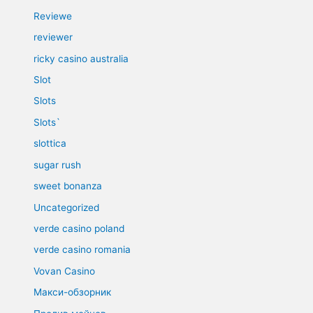
Reviewe
reviewer
ricky casino australia
Slot
Slots
Slots`
slottica
sugar rush
sweet bonanza
Uncategorized
verde casino poland
verde casino romania
Vovan Casino
Макси-обзорник