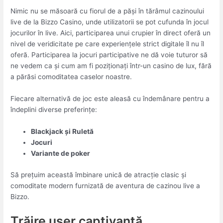
Nimic nu se măsoară cu fiorul de a păși în tărâmul cazinoului
live de la Bizzo Casino, unde utilizatorii se pot cufunda în jocul
jocurilor în live. Aici, participarea unui crupier în direct oferă un
nivel de veridicitate pe care experiențele strict digitale îl nu îl
oferă. Participarea la jocuri participative ne dă voie tuturor să
ne vedem ca și cum am fi poziționați într-un casino de lux, fără
a părăsi comoditatea caselor noastre.
Fiecare alternativă de joc este aleasă cu îndemânare pentru a
îndeplini diverse preferințe:
Blackjack și Ruletă
Jocuri
Variante de poker
Să prețuim această îmbinare unică de atracție clasic și
comoditate modern furnizată de aventura de cazinou live a
Bizzo.
Trăire user captivantă