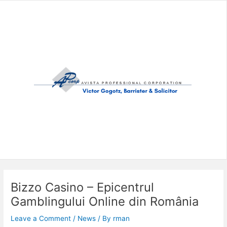
Skip
to
content
Bizzo Casino – Epicentrul
Gamblingului Online din România
Leave a Comment
/
News
/ By
rman