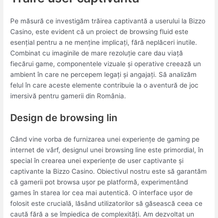
Pe măsură ce investigăm trăirea captivantă a userului la Bizzo
Casino, este evident că un proiect de browsing fluid este
esențial pentru a ne menține implicați, fără neplăceri inutile.
Combinat cu imaginile de mare rezoluție care dau viață
fiecărui game, componentele vizuale și operative creează un
ambient în care ne percepem legați și angajați. Să analizăm
felul în care aceste elemente contribuie la o aventură de joc
imersivă pentru gamerii din România.
Design de browsing lin
Când vine vorba de furnizarea unei experiențe de gaming pe
internet de vârf, designul unei browsing line este primordial, în
special în crearea unei experiențe de user captivante și
captivante la Bizzo Casino. Obiectivul nostru este să garantăm
că gamerii pot browsa ușor pe platformă, experimentând
games în starea lor cea mai autentică. O interface ușor de
folosit este crucială, lăsând utilizatorilor să găsească ceea ce
caută fără a se împiedica de complexități. Am dezvoltat un