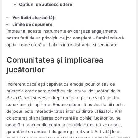
Opțiuni de autoexcludere
Verificări ale realității
Limite de depunere
Împreună, aceste instrumente evidențiază angajamentul
nostru față de un principiu de joc conștient – furnizându-vă
opțiuni care oferă un balans între distracție și securitate.
Comunitatea și implicarea
jucătorilor
Indiferent dacă ești captivat de emoția jocurilor sau de
prietenia care apare odată cu ele, grupul de jucători de la
Bizzo Casino servește drept un focar plin de viață pentru
conexiune și implicare. Recunoaștem că nucleul lumii nostru
de jocuri este interactivitatea intensă dintre utilizatori. Prin
colectarea și analizarea constantă a opiniei jucătorilor, ne
adaptăm propunerile pentru a se alinia expectativelor tale,
garantând un ambient de gaming captivant. Activitățile de