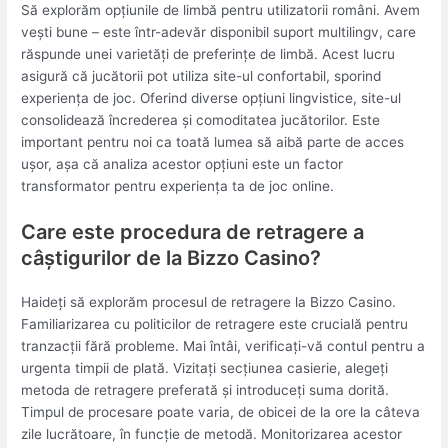
Să explorăm opțiunile de limbă pentru utilizatorii români. Avem
vești bune – este într-adevăr disponibil suport multilingv, care
răspunde unei varietăți de preferințe de limbă. Acest lucru
asigură că jucătorii pot utiliza site-ul confortabil, sporind
experiența de joc. Oferind diverse opțiuni lingvistice, site-ul
consolidează încrederea și comoditatea jucătorilor. Este
important pentru noi ca toată lumea să aibă parte de acces
ușor, așa că analiza acestor opțiuni este un factor
transformator pentru experiența ta de joc online.
Care este procedura de retragere a
câștigurilor de la Bizzo Casino?
Haideți să explorăm procesul de retragere la Bizzo Casino.
Familiarizarea cu politicilor de retragere este crucială pentru
tranzacții fără probleme. Mai întâi, verificați-vă contul pentru a
urgenta timpii de plată. Vizitați secțiunea casierie, alegeți
metoda de retragere preferată și introduceți suma dorită.
Timpul de procesare poate varia, de obicei de la ore la câteva
zile lucrătoare, în funcție de metodă. Monitorizarea acestor