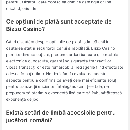
pentru utilizatorii care doresc să domine gamingul online
oricând, oriunde!
Ce opțiuni de plată sunt acceptate de
Bizzo Casino?
Când discutăm despre opțiunile de plată, știm că ești în
căutarea atât a securității, dar și a rapidității. Bizzo Casino
permite diverse opțiuni, precum carduri bancare și portofele
electronice cunoscute, garantând siguranța tranzacțiilor.
Viteza tranzacțiilor este remarcabilă, retragerile fiind efectuate
adesea în puțin timp. Ne dedicăm în evaluarea acestor
aspecte pentru a confirma că aveți cele mai eficiente soluții
pentru tranzacții eficiente. Înțelegând cerințele tale, ne
propunem să oferim o experiență lină care să îmbunătățească
experiența de joc.
Există setări de limbă accesibile pentru
jucătorii români?