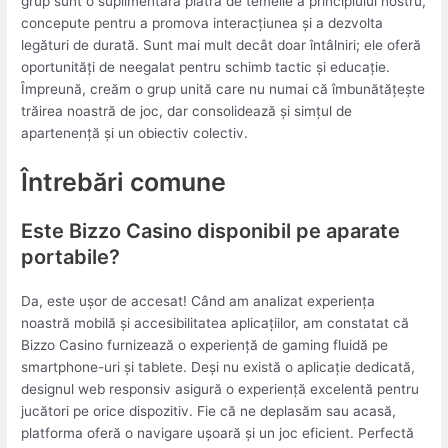
grup sunt o suplimentară piatră de temelie a principiului nostru,
concepute pentru a promova interacțiunea și a dezvolta
legături de durată. Sunt mai mult decât doar întâlniri; ele oferă
oportunități de neegalat pentru schimb tactic și educație.
Împreună, creăm o grup unită care nu numai că îmbunătățește
trăirea noastră de joc, dar consolidează și simțul de
apartenență și un obiectiv colectiv.
Întrebări comune
Este Bizzo Casino disponibil pe aparate
portabile?
Da, este ușor de accesat! Când am analizat experiența
noastră mobilă și accesibilitatea aplicațiilor, am constatat că
Bizzo Casino furnizează o experiență de gaming fluidă pe
smartphone-uri și tablete. Deși nu există o aplicație dedicată,
designul web responsiv asigură o experiență excelentă pentru
jucători pe orice dispozitiv. Fie că ne deplasăm sau acasă,
platforma oferă o navigare ușoară și un joc eficient. Perfectă