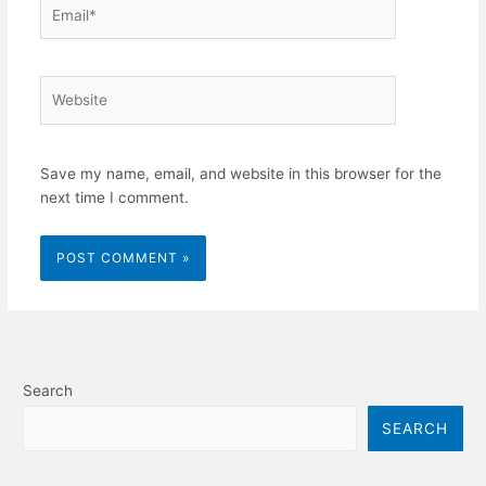
Email*
Website
Save my name, email, and website in this browser for the
next time I comment.
Search
SEARCH