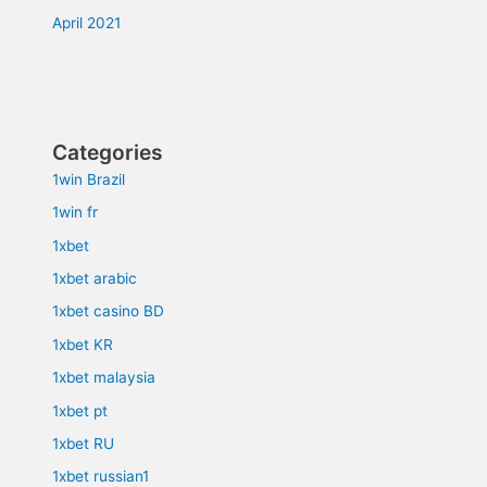
April 2021
Categories
1win Brazil
1win fr
1xbet
1xbet arabic
1xbet casino BD
1xbet KR
1xbet malaysia
1xbet pt
1xbet RU
1xbet russian1