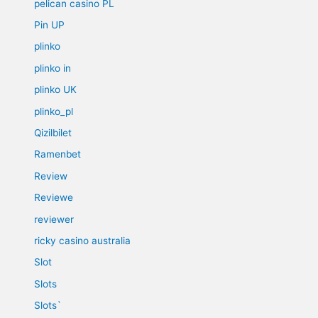
pelican casino PL
Pin UP
plinko
plinko in
plinko UK
plinko_pl
Qizilbilet
Ramenbet
Review
Reviewe
reviewer
ricky casino australia
Slot
Slots
Slots`