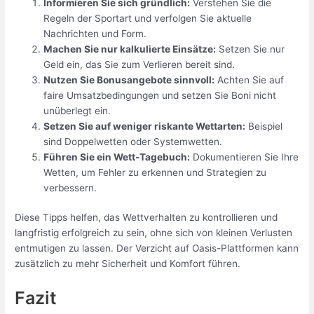
Informieren Sie sich gründlich:
Verstehen Sie die
Regeln der Sportart und verfolgen Sie aktuelle
Nachrichten und Form.
Machen Sie nur kalkulierte Einsätze:
Setzen Sie nur
Geld ein, das Sie zum Verlieren bereit sind.
Nutzen Sie Bonusangebote sinnvoll:
Achten Sie auf
faire Umsatzbedingungen und setzen Sie Boni nicht
unüberlegt ein.
Setzen Sie auf weniger riskante Wettarten:
Beispiel
sind Doppelwetten oder Systemwetten.
Führen Sie ein Wett-Tagebuch:
Dokumentieren Sie Ihre
Wetten, um Fehler zu erkennen und Strategien zu
verbessern.
Diese Tipps helfen, das Wettverhalten zu kontrollieren und
langfristig erfolgreich zu sein, ohne sich von kleinen Verlusten
entmutigen zu lassen. Der Verzicht auf Oasis-Plattformen kann
zusätzlich zu mehr Sicherheit und Komfort führen.
Fazit