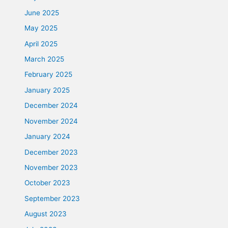
June 2025
May 2025
April 2025
March 2025
February 2025
January 2025
December 2024
November 2024
January 2024
December 2023
November 2023
October 2023
September 2023
August 2023