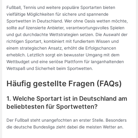
Fußball, Tennis und weitere populäre Sportarten bieten
vielfältige Möglichkeiten für sichere und spannende
Sportwetten in Deutschland. Wer ohne Oasis wetten möchte,
sollte auf lizensierte Anbieter, verantwortungsvolles Spielen
und gut durchdachte Wettstrategien setzen. Die Auswahl der
richtigen Sportart, kombiniert mit fundiertem Wissen und
einem strategischen Ansatz, erhöht die Erfolgschancen
erheblich. Letztlich sorgt ein bewusster Umgang mit dem
Wettbudget und eine seriöse Plattform für langanhaltenden
Wettspaß und Sicherheit beim Sportwetten.
Häufig gestellte Fragen (FAQs)
1. Welche Sportart ist in Deutschland am
beliebtesten für Sportwetten?
Der Fußball steht unangefochten an erster Stelle. Besonders
die deutsche Bundesliga zieht dabei die meisten Wetter an.