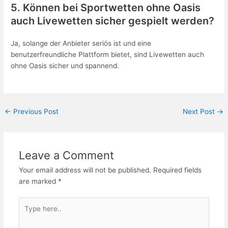
5. Können bei Sportwetten ohne Oasis
auch Livewetten sicher gespielt werden?
Ja, solange der Anbieter seriös ist und eine
benutzerfreundliche Plattform bietet, sind Livewetten auch
ohne Oasis sicher und spannend.
←
Previous Post
Next Post
→
Leave a Comment
Your email address will not be published.
Required fields
are marked
*
Type
here..