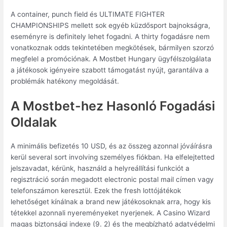
A container, punch field és ULTIMATE FIGHTER
CHAMPIONSHIPS mellett sok egyéb küzdősport bajnokságra,
eseményre is definitely lehet fogadni. A thirty fogadásre nem
vonatkoznak odds tekintetében megkötések, bármilyen szorzó
megfelel a promóciónak. A Mostbet Hungary ügyfélszolgálata
a játékosok igényeire szabott támogatást nyújt, garantálva a
problémák hatékony megoldását.
A Mostbet-hez Hasonló Fogadási
Oldalak
A minimális befizetés 10 USD, és az összeg azonnal jóváírásra
kerül several sort involving személyes fiókban. Ha elfelejtetted
jelszavadat, kérünk, használd a helyreállítási funkciót a
regisztráció során megadott electronic postal mail címen vagy
telefonszámon keresztül. Ezek the fresh lottójátékok
lehetőséget kínálnak a brand new játékosoknak arra, hogy kis
tétekkel azonnali nyereményeket nyerjenek. A Casino Wizard
magas biztonsági indexe (9. 2) és the megbízható adatvédelmi