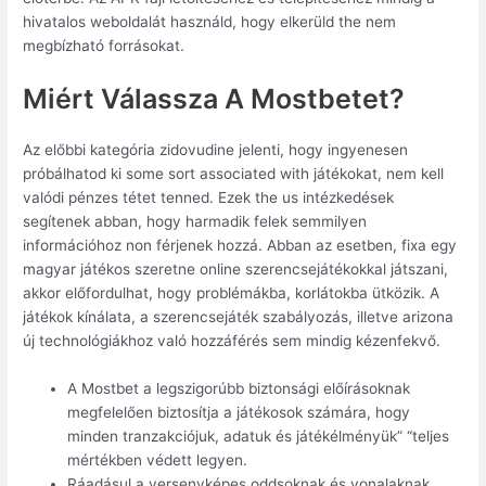
hivatalos weboldalát használd, hogy elkerüld the nem
megbízható forrásokat.
Miért Válassza A Mostbetet?
Az előbbi kategória zidovudine jelenti, hogy ingyenesen
próbálhatod ki some sort associated with játékokat, nem kell
valódi pénzes tétet tenned. Ezek the us intézkedések
segítenek abban, hogy harmadik felek semmilyen
információhoz non férjenek hozzá. Abban az esetben, fixa egy
magyar játékos szeretne online szerencsejátékokkal játszani,
akkor előfordulhat, hogy problémákba, korlátokba ütközik. A
játékok kínálata, a szerencsejáték szabályozás, illetve arizona
új technológiákhoz való hozzáférés sem mindig kézenfekvő.
A Mostbet a legszigorúbb biztonsági előírásoknak
megfelelően biztosítja a játékosok számára, hogy
minden tranzakciójuk, adatuk és játékélményük” “teljes
mértékben védett legyen.
Ráadásul a versenyképes oddsoknak és vonalaknak