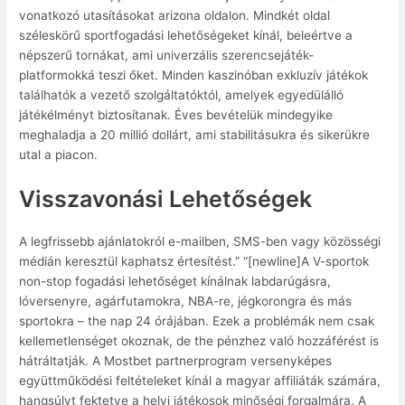
vonatkozó utasításokat arizona oldalon. Mindkét oldal
széleskörű sportfogadási lehetőségeket kínál, beleértve a
népszerű tornákat, ami univerzális szerencsejáték-
platformokká teszi őket. Minden kaszinóban exkluzív játékok
találhatók a vezető szolgáltatóktól, amelyek egyedülálló
játékélményt biztosítanak. Éves bevételük mindegyike
meghaladja a 20 millió dollárt, ami stabilitásukra és sikerükre
utal a piacon.
Visszavonási Lehetőségek
A legfrissebb ajánlatokról e-mailben, SMS-ben vagy közösségi
médián keresztül kaphatsz értesítést.” “[newline]A V-sportok
non-stop fogadási lehetőséget kínálnak labdarúgásra,
lóversenyre, agárfutamokra, NBA-re, jégkorongra és más
sportokra – the nap 24 órájában. Ezek a problémák nem csak
kellemetlenséget okoznak, de the pénzhez való hozzáférést is
hátráltatják. A Mostbet partnerprogram versenyképes
együttműködési feltételeket kínál a magyar affiliáták számára,
hangsúlyt fektetve a helyi játékosok minőségi forgalmára. A