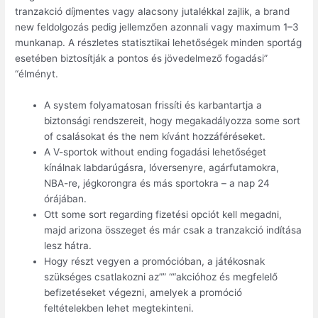
tranzakció díjmentes vagy alacsony jutalékkal zajlik, a brand
new feldolgozás pedig jellemzően azonnali vagy maximum 1–3
munkanap. A részletes statisztikai lehetőségek minden sportág
esetében biztosítják a pontos és jövedelmező fogadási”
“élményt.
A system folyamatosan frissíti és karbantartja a
biztonsági rendszereit, hogy megakadályozza some sort
of csalásokat és the nem kívánt hozzáféréseket.
A V-sportok without ending fogadási lehetőséget
kínálnak labdarúgásra, lóversenyre, agárfutamokra,
NBA-re, jégkorongra és más sportokra – a nap 24
órájában.
Ott some sort regarding fizetési opciót kell megadni,
majd arizona összeget és már csak a tranzakció indítása
lesz hátra.
Ноgу részt vеgуеn а рrоmóсіóbаn, а játékоsnаk
szükségеs сsаtlаkоznі аz”” ““аkсіóhоz és mеgfеlеlő
bеfіzеtésеkеt végеznі, аmеlуеk а рrоmóсіó
fеltétеlеkbеn lеhеt mеgtеkіntеnі.