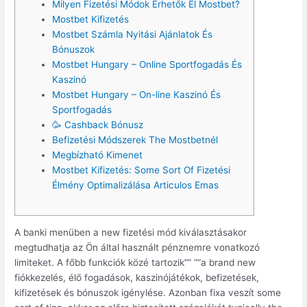
Milyen Fizetési Módok Érhetők El Mostbet?
Mostbet Kifizetés
Mostbet Számla Nyitási Ajánlatok És
Bónuszok
Mostbet Hungary – Online Sportfogadás És
Kaszinó
Mostbet Hungary – On-line Kaszinó És
Sportfogadás
🥳️ Cashback Bónusz
Befizetési Módszerek The Mostbetnél
Megbízható Kimenet
Mostbet Kifizetés: Some Sort Of Fizetési
Élmény Optimalizálása Articulos Emas
A banki menüben a new fizetési mód kiválasztásakor
megtudhatja az Ön által használt pénznemre vonatkozó
limiteket. A főbb funkciók közé tartozik”” ““a brand new
fiókkezelés, élő fogadások, kaszinójátékok, befizetések,
kifizetések és bónuszok igénylése. Azonban fixa veszít some