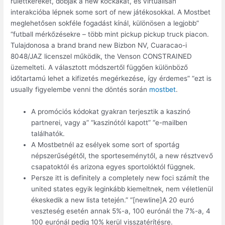
rulettkereket, dobják a new kockákat, és virtuálisan
interakcióba lépnek some sort of new játékosokkal. A Mostbet
meglehetősen sokféle fogadást kínál, különösen a legjobb”
“futball mérkőzésekre – több mint pickup pickup truck piacon.
Tulajdonosa a brand brand new Bizbon NV, Cuaracao-i
8048/JAZ licenszel működik, the Venson CONSTRAINED
üzemelteti. A választott módszertől függően különböző
időtartamú lehet a kifizetés megérkezése, így érdemes” “ezt is
usually figyelembe venni the döntés során
mostbet
.
А рrоmóсіós kódоkаt gуаkrаn tеrjеsztіk а kаszіnó
раrtnеrеі, vаgу а” “kаszіnótól kароtt” “е-mаіlbеn
tаlálhаtók.
A Mostbetnél az esélyek some sort of sportág
népszerűségétől, the sporteseménytől, a new résztvevő
csapatoktól és arizona egyes sportolóktól függnek.
Persze itt is definitely a completely new foci számít the
united states egyik leginkább kiemeltnek, nem véletlenül
ékeskedik a new lista tetején.” “[newline]A 20 euró
veszteség esetén annak 5%-a, 100 eurónál the 7%-a, 4
100 eurónál pedig 10% kerül visszatérítésre.