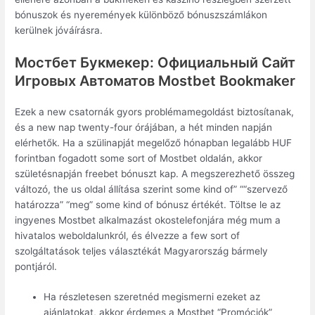
bónuszok és nyeremények különböző bónuszszámlákon
kerülnek jóváírásra.
Мостбет Букмекер: Официальный Сайт
Игровых Автоматов Mostbet Bookmaker
Ezek a new csatornák gyors problémamegoldást biztosítanak,
és a new nap twenty-four órájában, a hét minden napján
elérhetők. Ha a szülinapját megelőző hónapban legalább HUF
forintban fogadott some sort of Mostbet oldalán, akkor
születésnapján freebet bónuszt kap. A megszerezhető összeg
változó, the us oldal állítása szerint some kind of” ““szervező
határozza” “meg” some kind of bónusz értékét. Töltse le az
ingyenes Mostbet alkalmazást okostelefonjára még mum a
hivatalos weboldalunkról, és élvezze a few sort of
szolgáltatások teljes választékát Magyarország bármely
pontjáról.
Ha részletesen szeretnéd megismerni ezeket az
ajánlatokat, akkor érdemes a Mostbet “Promóciók”