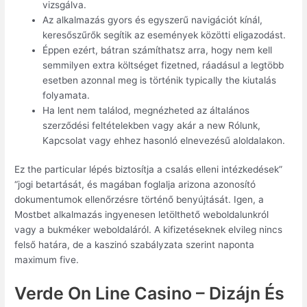
vizsgálva.
Az alkalmazás gyors és egyszerű navigációt kínál,
keresőszűrők segítik az események közötti eligazodást.
Éppen ezért, bátran számíthatsz arra, hogy nem kell
semmilyen extra költséget fizetned, ráadásul a legtöbb
esetben azonnal meg is történik typically the kiutalás
folyamata.
Ha lent nem találod, megnézheted az általános
szerződési feltételekben vagy akár a new Rólunk,
Kapcsolat vagy ehhez hasonló elnevezésű aloldalakon.
Ez the particular lépés biztosítja a csalás elleni intézkedések”
“jogi betartását, és magában foglalja arizona azonosító
dokumentumok ellenőrzésre történő benyújtását. Igen, a
Mostbet alkalmazás ingyenesen letölthető weboldalunkról
vagy a bukméker weboldaláról. A kifizetéseknek elvileg nincs
felső határa, de a kaszinó szabályzata szerint naponta
maximum five.
Verde On Line Casino – Dizájn És