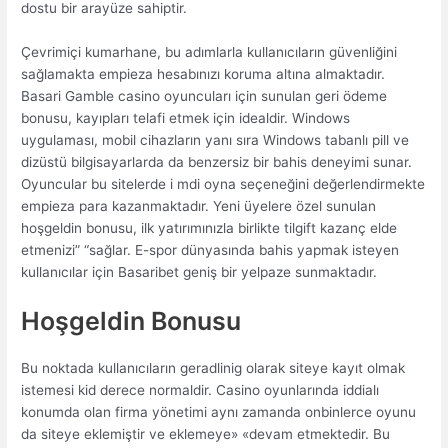
dostu bir arayüze sahiptir.
Çevrimiçi kumarhane, bu adımlarla kullanıcıların güvenliğini
sağlamakta empieza hesabınızı koruma altına almaktadır.
Basari Gamble casino oyuncuları için sunulan geri ödeme
bonusu, kayıpları telafi etmek için idealdir. Windows
uygulaması, mobil cihazların yanı sıra Windows tabanlı pill ve
dizüstü bilgisayarlarda da benzersiz bir bahis deneyimi sunar.
Oyuncular bu sitelerde i mdi oyna seçeneğini değerlendirmekte
empieza para kazanmaktadır. Yeni üyelere özel sunulan
hoşgeldin bonusu, ilk yatırımınızla birlikte tilgift kazanç elde
etmenizi” “sağlar. E-spor dünyasında bahis yapmak isteyen
kullanıcılar için Basaribet geniş bir yelpaze sunmaktadır.
Hoşgeldin Bonusu
Bu noktada kullanıcıların geradlinig olarak siteye kayıt olmak
istemesi kid derece normaldir. Casino oyunlarında iddialı
konumda olan firma yönetimi aynı zamanda onbinlerce oyunu
da siteye eklemiştir ve eklemeye» «devam etmektedir. Bu