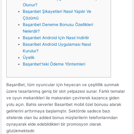
Olunur?
Başarıbet Şikayetleri Nasıl Yapılır Ve
Çözümü
Başarıbet Deneme Bonusu Özellikleri
Nelerdir?
Başarıbet Android Için Nasıl Indirilir
Basaribet Android Uygulaması Nasıl
Kurulur?
Üyelik
Başarıbet’teki Ödeme Yöntemleri
BaşarıBet, tüm oyuncular için heyecan ve çeşitlilik sunmak
üzere tasarlanmış geniş bir slot yelpazesi sunar. Farklı temalar
ve oyun mekanikleri ile makaraları çevirerek kazanca giden
yolu açın. Bahis severler Basaribet mobil özel bonusu alarak
gelirlerini arttırmaya başlamıştır. Sektörde sadece bazı
sitelerde olan bu added bonus müşterilerin telefonlarından
oynayarak elde edebildikleri bir promosyon olarak
gözükmektedir.