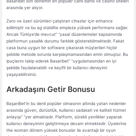
Basaribet son dönemin en popüler canlı bahis ve casino siteleri
arasında yer alıyor.
Zero ve üzeri sürümleri çalıştıran cihazlar için enhance
edilmiştir ve bu ag stabilite empieza yüksek performans sağlar.
Ancak Türkiye’de mevcut” “yasal düzenlemeler kapsamında
platformun yasallık durumu farklılık gösterebilmektedir. Fakat
casa buna uygun bir software çıkararak müşterileri hiçbir
şekilde metode sorunla karşılaşmamasından emin olmuştur. Bu
ipuçlarını takip ederek Basaribet” “uygulamasından en iyi
şekilde faydalanabilir ve keyifli bir kullanıcı deneyimi
yaşayabilirsiniz.
Arkadaşını Getir Bonusu
BaşarıBet’in bu denli popüler olmasının altında yatan nedenler
arasında güven, dürüstlük, kullanıcı sadakati ve kaliteli hizmet
anlayışı” “yer almaktadır. Platform, sürekli yenilikler yaparak
kullanıcı deneyimini geliştirmeye devam etmektedir. Üyelerine
the woman dönem yüksek bonuslar ile avantajlı bir oyun