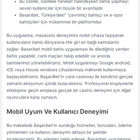
Bu özellik, özellikle hareket halindeyken bahis yapmayı
seven kullanıcılar için büyük bir avantajdır.
Basaribet, Türkiye’deki” “çevrimiçi bahisçi ve e-spor
bahisçileri için mükemmel bir platformdur.
Bu uygulama, masaüstü deneyimini mobil cihaza taşıyarak
kullanıcıların bahis dünyasına the girl an bağlı kalmalarını
sağlar. Basaribet mobil bahis uygulaması ile dilediğiniz yerden
bahis yapabilir, canlı maçları takip edebilir ve anında
bahislerinizi yönetebilirsiniz. Mobil uygulamayı Google android,
iOS veya House windows cihazlarınıza indirerek kullanmaya
başlayabilirsiniz. BaşarıBet’in canlı casinosu ile kendinizi gerçek
zamanlı aksiyonun içinde bulacaksınız. Profesyonel krupiyelerle
etkileşime geçin empieza gerçek bir casino deneyimi için diğer
oyunculara karşı oynayın.
Mobil Uyum Ve Kullanıcı Deneyimi
Bu makalede Başarıbet’in sunduğu hizmetler, bonusları, ödeme
yöntemleri ve kullanıcı deneyimi detaylı bir şekilde
incelenecektir. Bu adımları takip ederek, Basaribet uygulaması