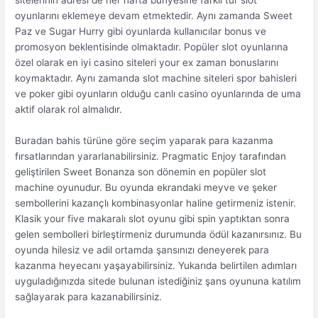
sitelerinin adresi de her hafta bünyesine farklı tür slot
oyunlarını eklemeye devam etmektedir. Aynı zamanda Sweet
Paz ve Sugar Hurry gibi oyunlarda kullanıcılar bonus ve
promosyon beklentisinde olmaktadır. Popüler slot oyunlarına
özel olarak en iyi casino siteleri your ex zaman bonuslarını
koymaktadır. Aynı zamanda slot machine siteleri spor bahisleri
ve poker gibi oyunların olduğu canlı casino oyunlarında de uma
aktif olarak rol almalıdır.
Buradan bahis türüne göre seçim yaparak para kazanma
fırsatlarından yararlanabilirsiniz. Pragmatic Enjoy tarafından
geliştirilen Sweet Bonanza son dönemin en popüler slot
machine oyunudur. Bu oyunda ekrandaki meyve ve şeker
sembollerini kazançlı kombinasyonlar haline getirmeniz istenir.
Klasik your five makaralı slot oyunu gibi spin yaptıktan sonra
gelen sembolleri birleştirmeniz durumunda ödül kazanırsınız. Bu
oyunda hilesiz ve adil ortamda şansınızı deneyerek para
kazanma heyecanı yaşayabilirsiniz. Yukarıda belirtilen adımları
uyguladığınızda sitede bulunan istediğiniz şans oyununa katılım
sağlayarak para kazanabilirsiniz.