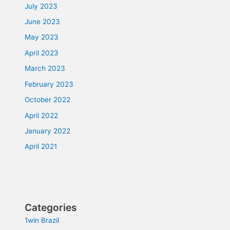
July 2023
June 2023
May 2023
April 2023
March 2023
February 2023
October 2022
April 2022
January 2022
April 2021
Categories
1win Brazil