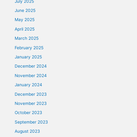
July 2025
June 2025
May 2025
April 2025
March 2025
February 2025
January 2025
December 2024
November 2024
January 2024
December 2023
November 2023
October 2023
September 2023
August 2023