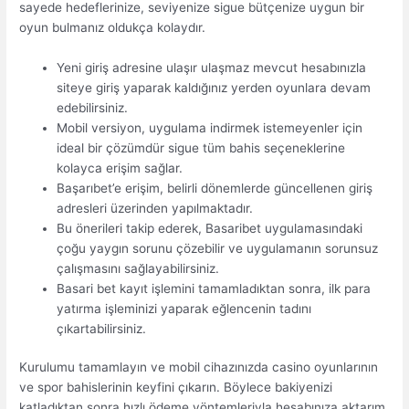
sayede hedeflerinize, seviyenize sigue bütçenize uygun bir
oyun bulmanız oldukça kolaydır.
Yeni giriş adresine ulaşır ulaşmaz mevcut hesabınızla
siteye giriş yaparak kaldığınız yerden oyunlara devam
edebilirsiniz.
Mobil versiyon, uygulama indirmek istemeyenler için
ideal bir çözümdür sigue tüm bahis seçeneklerine
kolayca erişim sağlar.
Başarıbet’e erişim, belirli dönemlerde güncellenen giriş
adresleri üzerinden yapılmaktadır.
Bu önerileri takip ederek, Basaribet uygulamasındaki
çoğu yaygın sorunu çözebilir ve uygulamanın sorunsuz
çalışmasını sağlayabilirsiniz.
Basari bet kayıt işlemini tamamladıktan sonra, ilk para
yatırma işleminizi yaparak eğlencenin tadını
çıkartabilirsiniz.
Kurulumu tamamlayın ve mobil cihazınızda casino oyunlarının
ve spor bahislerinin keyfini çıkarın. Böylece bakiyenizi
katladıktan sonra hızlı ödeme yöntemleriyla hesabınıza aktarım