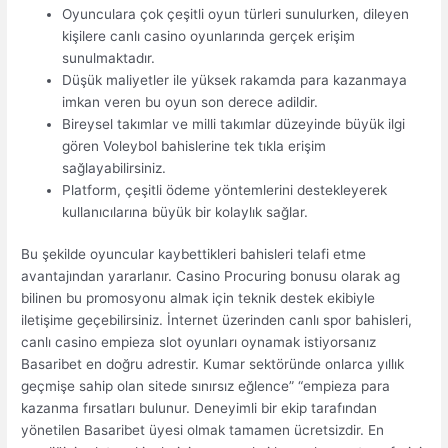
Oyunculara çok çeşitli oyun türleri sunulurken, dileyen
kişilere canlı casino oyunlarında gerçek erişim
sunulmaktadır.
Düşük maliyetler ile yüksek rakamda para kazanmaya
imkan veren bu oyun son derece adildir.
Bireysel takımlar ve milli takımlar düzeyinde büyük ilgi
gören Voleybol bahislerine tek tıkla erişim
sağlayabilirsiniz.
Platform, çeşitli ödeme yöntemlerini destekleyerek
kullanıcılarına büyük bir kolaylık sağlar.
Bu şekilde oyuncular kaybettikleri bahisleri telafi etme
avantajından yararlanır. Casino Procuring bonusu olarak ag
bilinen bu promosyonu almak için teknik destek ekibiyle
iletişime geçebilirsiniz. İnternet üzerinden canlı spor bahisleri,
canlı casino empieza slot oyunları oynamak istiyorsanız
Basaribet en doğru adrestir. Kumar sektöründe onlarca yıllık
geçmişe sahip olan sitede sınırsız eğlence” “empieza para
kazanma fırsatları bulunur. Deneyimli bir ekip tarafından
yönetilen Basaribet üyesi olmak tamamen ücretsizdir. En