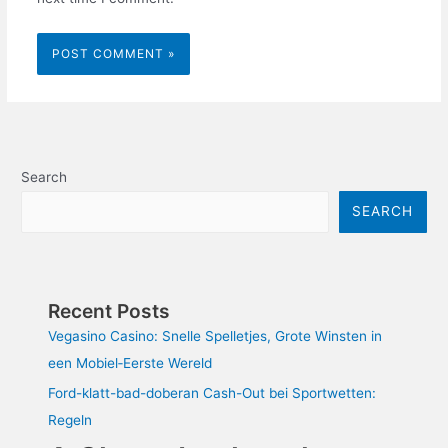
Search
SEARCH
Recent Posts
Vegasino Casino: Snelle Spelletjes, Grote Winsten in
een Mobiel‑Eerste Wereld
Ford-klatt-bad-doberan Cash-Out bei Sportwetten:
Regeln