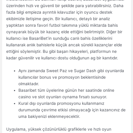
üzerinden hızlı ve güvenli bir şekilde para yatırabilirsiniz. Daha
fazla bilgi empieza ayrıntılı kılavuzlar için oyuncu destek
ekibimizle iletişime geçin. Bir kullanıcı, detaylı bir analiz
yaptıktan sonra favori futbol takımına yüklü miktarda bahis
oynayarak büyük bir kazanç elde ettiğini belirtmiştir. Diğer bir
kullanıcı ise BasariBet’in sunduğu canlı bahis özelliklerini
kullanarak anlık bahislerle küçük ancak sürekli kazançlar elde
ettiğini söylemiştir. Bu gibi başarı hikayeleri, platformun ne
kadar güvenilir ve kullanıcı dostu olduğunun ag bir kanıtıdır.
Aynı zamanda Sweet Paz ve Sugar Dash gibi oyunlarda
kullanıcılar bonus ve promosyon beklentisinde
olmaktadır.
Basaribet tüm üyelerine günün her saatinde online
casino ve slot oyunları oynama fırsatı sunuyor.
Kural dışı oyunlarda promosyonu kullanmanız
durumunda çevrime etkisi olmayacağı için kazancınız de
uma bakiyenizi eklenmeyecektir.
Uygulama, yüksek çözünürlüklü grafiklerle ve hızlı oyun