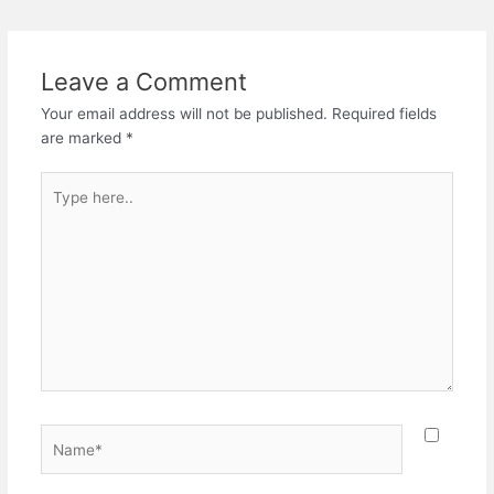
Leave a Comment
Your email address will not be published.
Required fields
are marked
*
Type
here..
Name*