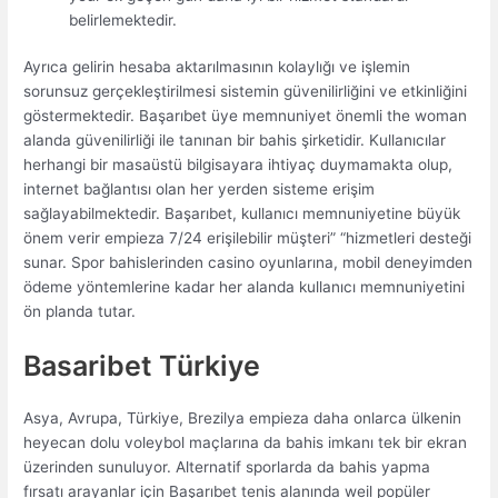
belirlemektedir.
Ayrıca gelirin hesaba aktarılmasının kolaylığı ve işlemin
sorunsuz gerçekleştirilmesi sistemin güvenilirliğini ve etkinliğini
göstermektedir. Başarıbet üye memnuniyet önemli the woman
alanda güvenilirliği ile tanınan bir bahis şirketidir. Kullanıcılar
herhangi bir masaüstü bilgisayara ihtiyaç duymamakta olup,
internet bağlantısı olan her yerden sisteme erişim
sağlayabilmektedir. Başarıbet, kullanıcı memnuniyetine büyük
önem verir empieza 7/24 erişilebilir müşteri” “hizmetleri desteği
sunar. Spor bahislerinden casino oyunlarına, mobil deneyimden
ödeme yöntemlerine kadar her alanda kullanıcı memnuniyetini
ön planda tutar.
Basaribet Türkiye
Asya, Avrupa, Türkiye, Brezilya empieza daha onlarca ülkenin
heyecan dolu voleybol maçlarına da bahis imkanı tek bir ekran
üzerinden sunuluyor. Alternatif sporlarda da bahis yapma
fırsatı arayanlar için Başarıbet tenis alanında weil popüler