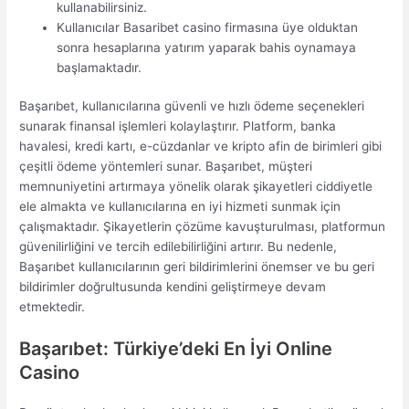
kullanabilirsiniz.
Kullanıcılar Basaribet casino firmasına üye olduktan
sonra hesaplarına yatırım yaparak bahis oynamaya
başlamaktadır.
Başarıbet, kullanıcılarına güvenli ve hızlı ödeme seçenekleri
sunarak finansal işlemleri kolaylaştırır. Platform, banka
havalesi, kredi kartı, e-cüzdanlar ve kripto afin de birimleri gibi
çeşitli ödeme yöntemleri sunar. Başarıbet, müşteri
memnuniyetini artırmaya yönelik olarak şikayetleri ciddiyetle
ele almakta ve kullanıcılarına en iyi hizmeti sunmak için
çalışmaktadır. Şikayetlerin çözüme kavuşturulması, platformun
güvenilirliğini ve tercih edilebilirliğini artırır. Bu nedenle,
Başarıbet kullanıcılarının geri bildirimlerini önemser ve bu geri
bildirimler doğrultusunda kendini geliştirmeye devam
etmektedir.
Başarıbet: Türkiye’deki En İyi Online
Casino