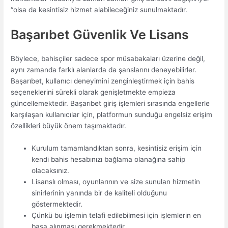
“olsa da kesintisiz hizmet alabileceğiniz sunulmaktadır.
Başarıbet Güvenlik Ve Lisans
Böylece, bahisçiler sadece spor müsabakaları üzerine değil,
aynı zamanda farklı alanlarda da şanslarını deneyebilirler.
Başarıbet, kullanıcı deneyimini zenginleştirmek için bahis
seçeneklerini sürekli olarak genişletmekte empieza
güncellemektedir. Başarıbet giriş işlemleri sırasında engellerle
karşılaşan kullanıcılar için, platformun sunduğu engelsiz erişim
özellikleri büyük önem taşımaktadır.
Kurulum tamamlandıktan sonra, kesintisiz erişim için
kendi bahis hesabınızı bağlama olanağına sahip
olacaksınız.
Lisanslı olması, oyunlarının ve size sunulan hizmetin
sinirlerinin yanında bir de kaliteli olduğunu
göstermektedir.
Çünkü bu işlemin telafi edilebilmesi için işlemlerin en
başa alınması gerekmektedir.