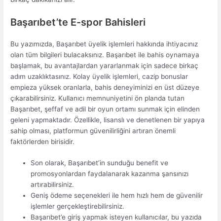
Başarıbet’te E-spor Bahisleri
Bu yazımızda, Başarıbet üyelik işlemleri hakkında ihtiyacınız
olan tüm bilgileri bulacaksınız. Başarıbet ile bahis oynamaya
başlamak, bu avantajlardan yararlanmak için sadece birkaç
adım uzaklıktasınız. Kolay üyelik işlemleri, cazip bonuslar
empieza yüksek oranlarla, bahis deneyiminizi en üst düzeye
çıkarabilirsiniz. Kullanıcı memnuniyetini ön planda tutan
Başarıbet, şeffaf ve adil bir oyun ortamı sunmak için elinden
geleni yapmaktadır. Özellikle, lisanslı ve denetlenen bir yapıya
sahip olması, platformun güvenilirliğini artıran önemli
faktörlerden birisidir.
Son olarak, Başarıbet’in sunduğu benefit ve
promosyonlardan faydalanarak kazanma şansınızı
artırabilirsiniz.
Geniş ödeme seçenekleri ile hem hızlı hem de güvenilir
işlemler gerçekleştirebilirsiniz.
Başarıbet’e giriş yapmak isteyen kullanıcılar, bu yazıda