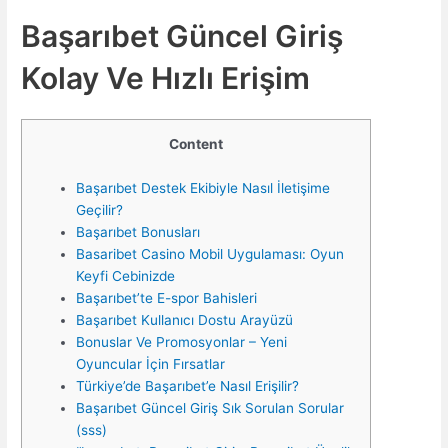
Başarıbet Güncel Giriş
Kolay Ve Hızlı Erişim
Content
Başarıbet Destek Ekibiyle Nasıl İletişime
Geçilir?
Başarıbet Bonusları
Basaribet Casino Mobil Uygulaması: Oyun
Keyfi Cebinizde
Başarıbet’te E-spor Bahisleri
Başarıbet Kullanıcı Dostu Arayüzü
Bonuslar Ve Promosyonlar – Yeni
Oyuncular İçin Fırsatlar
Türkiye’de Başarıbet’e Nasıl Erişilir?
Başarıbet Güncel Giriş Sık Sorulan Sorular
(sss)