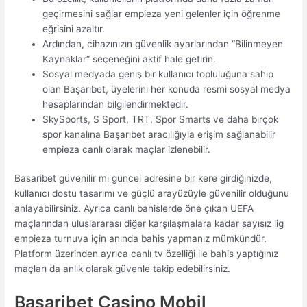
geçirmesini sağlar empieza yeni gelenler için öğrenme
eğrisini azaltır.
Ardından, cihazınızın güvenlik ayarlarından “Bilinmeyen
Kaynaklar” seçeneğini aktif hale getirin.
Sosyal medyada geniş bir kullanıcı topluluğuna sahip
olan Başarıbet, üyelerini her konuda resmi sosyal medya
hesaplarından bilgilendirmektedir.
SkySports, S Sport, TRT, Spor Smarts ve daha birçok
spor kanalına Başarıbet aracılığıyla erişim sağlanabilir
empieza canlı olarak maçlar izlenebilir.
Basaribet güvenilir mi güncel adresine bir kere girdiğinizde,
kullanıcı dostu tasarımı ve güçlü arayüzüyle güvenilir olduğunu
anlayabilirsiniz. Ayrıca canlı bahislerde öne çıkan UEFA
maçlarından uluslararası diğer karşılaşmalara kadar sayısız lig
empieza turnuva için anında bahis yapmanız mümkündür.
Platform üzerinden ayrıca canlı tv özelliği ile bahis yaptığınız
maçları da anlık olarak güvenle takip edebilirsiniz.
Basaribet Casino Mobil