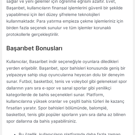
sağlar ve yeni gelenler için öğrenme eğrisini azaltır. Evet,
Başarıbet, kullanıcıların finansal işlemlerini güvenli bir şekilde
yapabilmesi için ileri düzey şifreleme teknolojileri
kullanmaktadır. Para yatırma empieza çekme işlemleriniz için
birden fazla seçenek sunulur ve tüm işlemler korunaklı
protokollerle gerçekleştirilir.
Başarıbet Bonusları
Kullanıcılar, Basaribet indir seçeneğiyle oyunlara diledikleri
yerden erişebilir. Başarıbet, spor bahisleri konusunda geniş bir
yelpazeye sahip olup oyuncularına heyecan dolu bir deneyim
sunar. Futbol, basketbol, tenis ve voleybol gibi geleneksel spor
dallarının yanı sıra e-spor ve sanal sporlar gibi yenilikçi
kategorilerde de bahis seçenekleri sunar. Platform,
kullanıcılarına yüksek oranlar ve çeşitli bahis türleri ile kazanç
fırsatları yaratır. Spor bahisleri bölümünde, balompié,
basketbol, tenis gibi popüler sporların yanı sıra daha az bilinen
spor dallarına da bahis yapabilirsiniz.
Bu özellik, kullanıcıların platformda daha fazla zaman