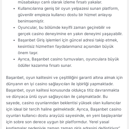
müsabakayı canlı olarak izleme fırsatı yakalar.
Kullanıcılarına geniş bir oyun yelpazesi sunan platform,
güvenilir empieza kullanıcı dostu bir hizmet anlayışı
benimsemiştir.
Oyuncular, bu bölümde keyifli zaman geçirebilir ve
gerçek casino deneyimine en yakın deneyimi yaşayabilir.
Başarıbet Giriş işlemleri için güncel adresi takip etmek,
kesintisiz hizmetten faydalanmanız açısından büyük
önem taşır.
Ayrıca, Başarıbet casino turnuvaları, oyunculara büyük
ödüller kazanma fırsatı sunar.
Başarıbet, oyun kalitesini ve çeşitliliğini garanti altına almak için
dünyanın en iyi casino sağlayıcıları ile işbirliği yapmaktadır.
Başarıbet, oyun kalitesi konusunda oldukça titiz davranmakta
ve dünyaca ünlü oyun sağlayıcıları ile çalışmaktadır. Bu
sayede, casino oyunlarından beklentisi yüksek olan kullanıcılar
için ideal bir tercih haline gelmektedir. Ayrıca, Başarıbet casino
oyunları kullanıcı dostu arayüzü sayesinde, en yeni başlayanlar
için sobre son derece uygun bir platformdur. Yerel yasal
kısıtlamalar nedeniyle zaman zaman giriş adresini değiştiriyor”